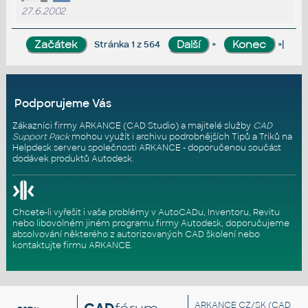
27.6.2002
»
»|
Stránka 1 z 564
Podporujeme Vás
Zákazníci firmy ARKANCE (CAD Studio) a majitelé služby
CAD
Support Pack
mohou využít i archivu podrobnějších Tipů a Triků na
Helpdesk serveru
společnosti ARKANCE - doporučenou součást
dodávek produktů Autodesk.
Chcete-li vyřešit i vaše problémy v AutoCADu, Inventoru, Revitu
nebo libovolném jiném programu firmy Autodesk, doporučujeme
absolvování některého z autorizovaných
CAD školení
nebo
kontaktujte firmu ARKANCE
.
ARKANCE CZ/SK
(CAD