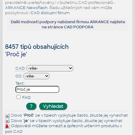
pravidelně uveřejňovány i v bulletinu CAD profesionálů -
ARKANCE Newsflash
. Řadu užitečných rad vám může
poskytnout i
CAD diskuzní fórum
.
Další možnosti podpory nabízené firmou ARKANCE najdete
na stránce
CAD PODPORA
8457 tipů obsahujících
'
Proč je
'
CAD:
OS:
Text:
FAQ
Slovo "
Proč
" se v tipech vyskytuje často, zkuste jej
vynechat
Slovo "
je
" se v tipech vyskytuje často, zkuste jej
vynechat
Odpovědi můžete omezit a zpřesnit určením produktu v
poli CAD