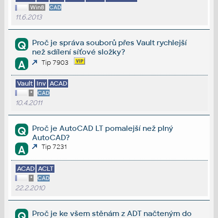
Win8
CAD
11.6.2013
Proč je správa souborů přes Vault rychlejší
Q
než sdílení síťové složky?
A
Tip 7903
Vault
Inv
ACAD
*
CAD
10.4.2011
Proč je AutoCAD LT pomalejší než plný
Q
AutoCAD?
Tip 7231
A
ACAD
ACLT
*
CAD
22.2.2010
Proč je ke všem stěnám z ADT načteným do
Q