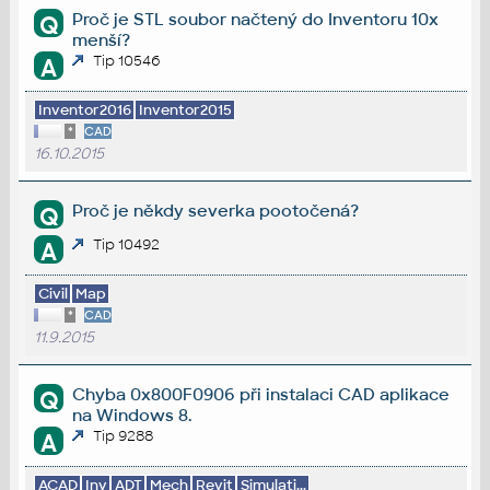
Proč je STL soubor načtený do Inventoru 10x
Q
menší?
Tip 10546
A
Inventor2016
Inventor2015
*
CAD
16.10.2015
Proč je někdy severka pootočená?
Q
Tip 10492
A
Civil
Map
*
CAD
11.9.2015
Chyba 0x800F0906 při instalaci CAD aplikace
Q
na Windows 8.
Tip 9288
A
ACAD
Inv
ADT
Mech
Revit
Simulati...