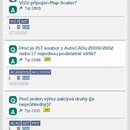
VIZe připojen Map Scaler?
Tip 2805
A
VIZ4
ADT
*
CAD
27.1.2003
Proč je PLT soubor z AutoCADu 2000i/2002
Q
nebo LT najednou podstatně větší?
A
Tip 2598
ACAD2002
ACLT2002
*
CAD
14.10.2002
Proč jeden výřez zakrývá druhý (je
Q
neprůhledný)?
A
Tip 2310
ACAD
ADT
MDT
*
CAD