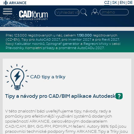
CZ
|
SK
|
EN
|
DE
Přes 123.000 registrovaných u nás, celkem
1.130.000
registrovaných
(CZ+EN)
. Tipy pro
AutoCAD 2027
, pro
Inventor 2027
a pro
Revit 2027
.
Nový
Kalkulátor nosníků
,
Spirograf generátor
a
Regresní křivky
v sekci
Převodníky
.
Kompletní
příkazy
a
proměnné AutoCADu 2027
.
CAD tipy a triky
?
Tipy a návody pro CAD/BIM aplikace Autodesk
V této znalostní bázi uveřejňujeme tipy, návody, rady a
pomůcky pro efektivnější využívání systémů dodaných
společností ARKANCE, celosvětovým dodavatelem
CAD/CAM, BIM, GIS/FM, PDM/PLM řešení. Autory 99% tipů jsou
pracovníci technické podpory firmy ARKANCE.Tipy a Triky jsou