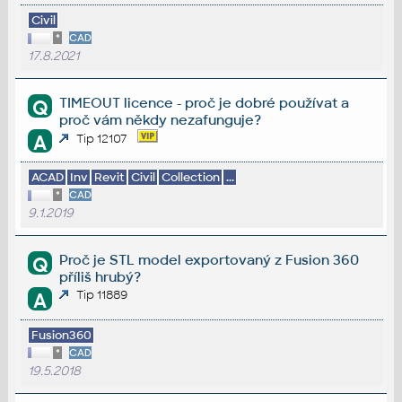
Civil
*
CAD
17.8.2021
TIMEOUT licence - proč je dobré používat a
Q
proč vám někdy nezafunguje?
A
Tip 12107
ACAD
Inv
Revit
Civil
Collection
...
*
CAD
9.1.2019
Proč je STL model exportovaný z Fusion 360
Q
příliš hrubý?
Tip 11889
A
Fusion360
*
CAD
19.5.2018