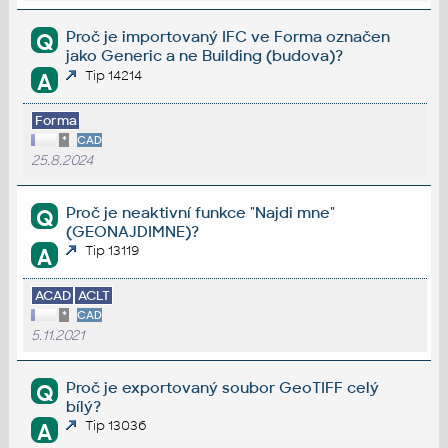
Proč je importovaný IFC ve Forma označen
Q
jako Generic a ne Building (budova)?
Tip 14214
A
Forma
*
CAD
25.8.2024
Proč je neaktivní funkce "Najdi mne"
Q
(GEONAJDIMNE)?
Tip 13119
A
ACAD
ACLT
*
CAD
5.11.2021
Proč je exportovaný soubor GeoTIFF celý
Q
bílý?
Tip 13036
A