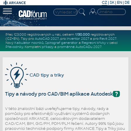
CZ
|
SK
|
EN
|
DE
Přes 123.000 registrovaných u nás, celkem
1.130.000
registrovaných
(CZ+EN)
. Tipy pro
AutoCAD 2027
, pro
Inventor 2027
a pro
Revit 2027
.
Nový
Kalkulátor nosníků
,
Spirograf generátor
a
Regresní křivky
v sekci
Převodníky
.
Kompletní
příkazy
a
proměnné AutoCADu 2027
.
CAD tipy a triky
?
Tipy a návody pro CAD/BIM aplikace Autodesk
V této znalostní bázi uveřejňujeme tipy, návody, rady a
pomůcky pro efektivnější využívání systémů dodaných
společností ARKANCE, celosvětovým dodavatelem
CAD/CAM, BIM, GIS/FM, PDM/PLM řešení. Autory 99% tipů jsou
pracovníci technické podpory firmy ARKANCE.Tipy a Triky jsou