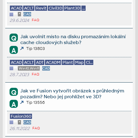
ACAD
ACLT
Revit
Civil3D
Plant3D
...
*
CAD
29.6.2024
FAQ
Jak uvolnit místo na disku promazáním lokální
Q
cache cloudových služeb?
Tip 13803
A
ACAD
ACLT
ADT
ACADM
Plant
Map
Ci...
Win10,Win11
CAD
28.7.2023
FAQ
Jak ve Fusion vytvořit obrázek s průhledným
Q
pozadím? Nebo jej prohlížet ve 3D?
Tip 13556
A
Fusion360
*
CAD
26.11.2022
FAQ