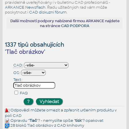
pravidelně uveřejňovány i v bulletinu CAD profesionálů -
ARKANCE Newsflash
. Řadu užitečných rad vám může
poskytnout i
CAD diskuzní fórum
.
Další možnosti podpory nabízené firmou ARKANCE najdete
na stránce
CAD PODPORA
1337 tipů obsahujících
'
Tlač obrázkov
'
CAD:
OS:
Text:
FAQ
Odpovědi můžete omezit a zpřesnit určením produktu v
poli CAD
Opravdu "
Tlač
"? - nemyslíte spíše "
tisk
"?
opakovat
28 bloků
Tlač obrázkov
z CAD knihovny