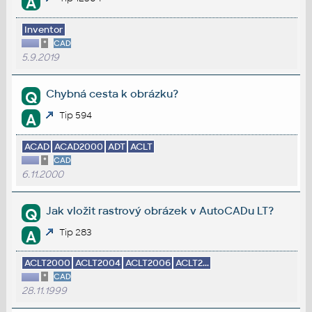
A
Inventor
*
CAD
5.9.2019
Chybná cesta k obrázku?
Q
Tip 594
A
ACAD
ACAD2000
ADT
ACLT
*
CAD
6.11.2000
Jak vložit rastrový obrázek v AutoCADu LT?
Q
Tip 283
A
ACLT2000
ACLT2004
ACLT2006
ACLT2...
*
CAD
28.11.1999