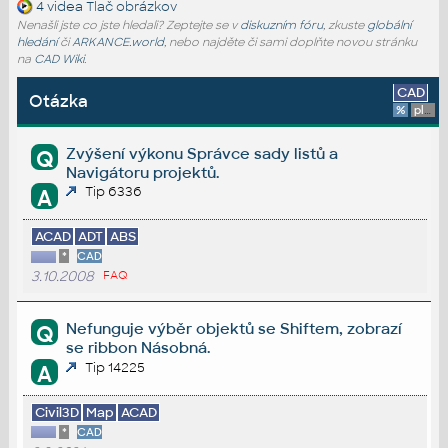
4 videa
Tlač obrázkov
Nenašli jste co jste hledali? Zeptejte se v
diskuzním fóru
, zkuste
globální
hledání
či
ARKANCE.world
, nebo najděte či sami doplňte novou stránku
na
CAD Wiki
.
CAD
Otázka
%
platforma
Zvýšení výkonu Správce sady listů a
Q
Navigátoru projektů.
Tip 6336
A
ACAD
ADT
ABS
*
CAD
3.10.2008
FAQ
Nefunguje výběr objektů se Shiftem, zobrazí
Q
se ribbon Násobná.
Tip 14225
A
Civil3D
Map
ACAD
*
CAD