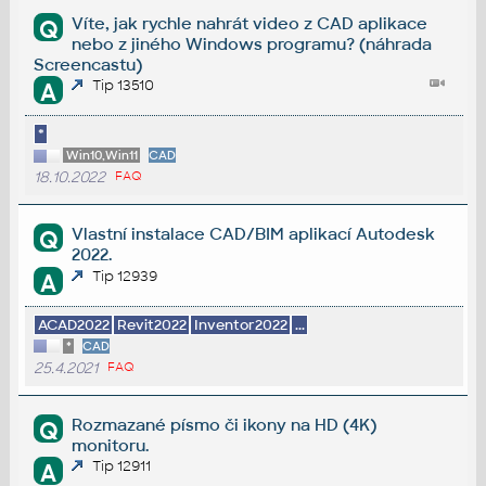
Víte, jak rychle nahrát video z CAD aplikace
Q
nebo z jiného Windows programu? (náhrada
Screencastu)
Tip 13510
A
*
Win10,Win11
CAD
18.10.2022
FAQ
Vlastní instalace CAD/BIM aplikací Autodesk
Q
2022.
Tip 12939
A
ACAD2022
Revit2022
Inventor2022
...
*
CAD
25.4.2021
FAQ
Rozmazané písmo či ikony na HD (4K)
Q
monitoru.
Tip 12911
A