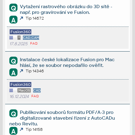
Vytažení rastrového obrázku do 3D sítě -
Q
např. pro gravírování ve Fusion.
Tip 14672
A
Fusion360
*
CAD,CAM
17.8.2025
FAQ
Instalace české lokalizace Fusion pro Mac
Q
hlásí, že se soubor nepodařilo ověřit.
Tip 14346
A
Fusion360
MacOS
CAD
16.12.2024
FAQ
Publikování souborů formátu PDF/A-3 pro
Q
digitalizované stavební řízení z AutoCADu
nebo Revitu.
Tip 14158
A