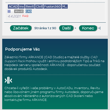
ACAD
Inv
Revit
Civil
Fusion360
M...
Win10
CAD
4.4.2021
FAQ
»
»|
Stránka 1 z 90
Podporujeme Vás
Zákazníci firmy ARKANCE (CAD Studio) a majitelé služby
CAD
Support Pack
mohou využít i archivu podrobnějších Tipů a Triků na
Helpdesk serveru
společnosti ARKANCE - doporučenou součást
dodávek produktů Autodesk.
Chcete-li vyřešit i vaše problémy v AutoCADu, Inventoru, Revitu
nebo libovolném jiném programu firmy Autodesk, doporučujeme
absolvování některého z autorizovaných
CAD školení
nebo
kontaktujte firmu ARKANCE
.