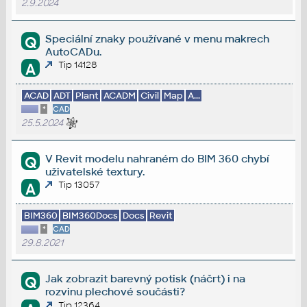
2.9.2024
Speciální znaky používané v menu makrech
Q
AutoCADu.
Tip 14128
A
ACAD
ADT
Plant
ACADM
Civil
Map
A...
*
CAD
25.5.2024
V Revit modelu nahraném do BIM 360 chybí
Q
uživatelské textury.
Tip 13057
A
BIM360
BIM360Docs
Docs
Revit
*
CAD
29.8.2021
Jak zobrazit barevný potisk (náčrt) i na
Q
rozvinu plechové součásti?
Tip 12364