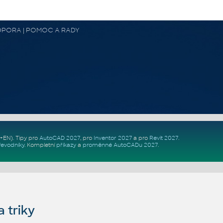
 PODPORA | POMOC A RADY
Z+EN)
. Tipy pro
AutoCAD 2027
, pro
Inventor 2027
a pro
Revit 2027
.
řevodníky
.
Kompletní
příkazy
a
proměnné AutoCADu 2027
.
 triky