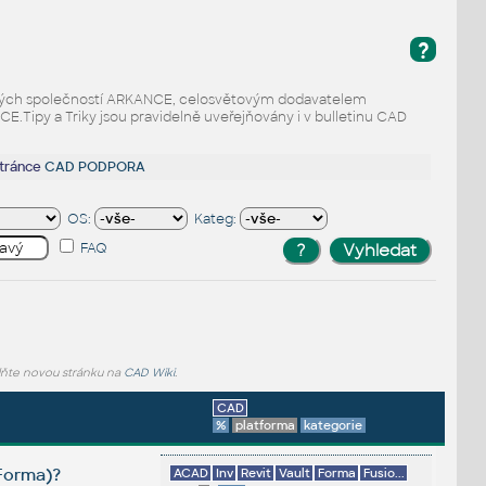
?
odaných společností ARKANCE, celosvětovým dodavatelem
Tipy a Triky jsou pravidelně uveřejňovány i v bulletinu CAD
stránce
CAD PODPORA
OS:
Kateg:
FAQ
lňte novou stránku na
CAD Wiki
.
CAD
%
platforma
kategorie
 Forma)?
ACAD
Inv
Revit
Vault
Forma
Fusio...