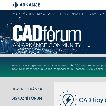
CAD FÓRUM - TIPY A TRIKY | UTILITY | DISKUZE | BLOKY |
Přes 123.000 registrovaných u nás, celkem
1.130.000
registrovaných (C
Nový
Kalkulátor nosníků
,
Spirograf generátor
a
Regresní křivky
v sekci
P
HLAVNÍ STRÁNKA
DISKUZNÍ FÓRUM
CAD tipy a