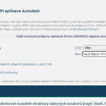
IM aplikace Autodesk
eme tipy, návody, rady a pomůcky pro efektivnější využívání systémů d
ešení. Autory 99% tipů jsou pracovníci technické podpory firmy ARKANCE.
sh
. Řadu užitečných rad vám může poskytnout i
CAD diskuzní fórum
.
Další možnosti podpory nabízené firmou ARKANCE najdete na 
h
CAD:
Text:
řesnit určením produktu v poli CAD
AD knihovny
e v
diskuzním fóru
, zkuste
globální hledání
či
ARKANCE.world
, nebo najděte či sami dop
zálohovat rozsáhlé struktury datových souborů (např. Vault,