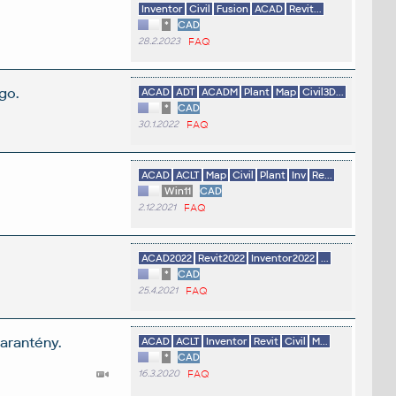
Inventor
Civil
Fusion
ACAD
Revit...
*
CAD
28.2.2023
FAQ
go.
ACAD
ADT
ACADM
Plant
Map
Civil3D...
*
CAD
30.1.2022
FAQ
ACAD
ACLT
Map
Civil
Plant
Inv
Re...
Win11
CAD
2.12.2021
FAQ
ACAD2022
Revit2022
Inventor2022
...
*
CAD
25.4.2021
FAQ
karantény.
ACAD
ACLT
Inventor
Revit
Civil
M...
*
CAD
16.3.2020
FAQ