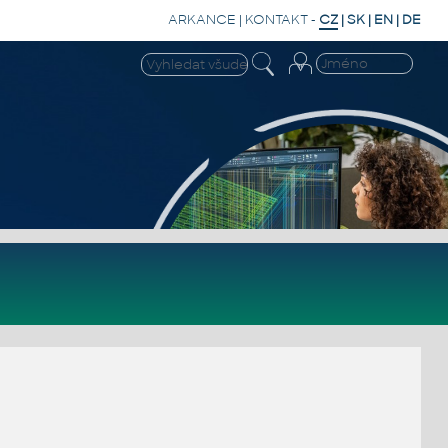
ARKANCE
|
KONTAKT
-
CZ
|
SK
|
EN
|
DE