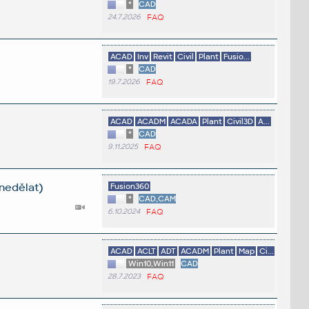
*
CAD
24.7.2026
FAQ
ACAD
Inv
Revit
Civil
Plant
Fusio...
*
CAD
19.7.2026
FAQ
ACAD
ACADM
ACADA
Plant
Civil3D
A...
*
CAD
9.11.2025
FAQ
nedělat)
Fusion360
*
CAD,CAM
6.10.2024
FAQ
ACAD
ACLT
ADT
ACADM
Plant
Map
Ci...
Win10,Win11
CAD
28.7.2023
FAQ