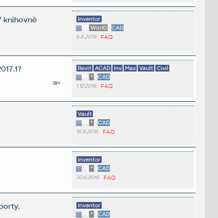
V knihovně
Inventor
Win10
CAD
6.6.2019
FAQ
017.1?
Revit
ACAD
Inv
Max
Vault
Civil
*
CAD
1.12.2016
FAQ
Vault
*
CAD
16.9.2016
FAQ
Inventor
*
CAD
30.6.2016
FAQ
porty.
Inventor
*
CAD