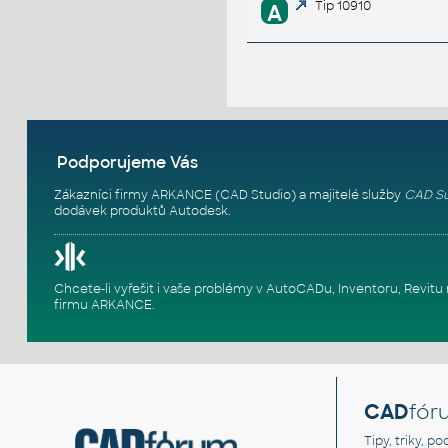
Tip 10910
A
Podporujeme Vás
Zákazníci firmy ARKANCE (CAD Studio) a majitelé služby
CAD Su
dodávek produktů Autodesk.
Chcete-li vyřešit i vaše problémy v AutoCADu, Inventoru, Rev
firmu ARKANCE
.
CAD
fór
Tipy, triky, p