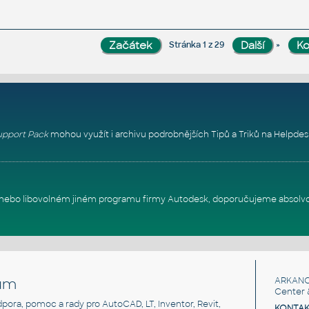
»
Stránka 1 z 29
pport Pack
mohou využít i archivu podrobnějších Tipů a Triků na
Helpdes
itu nebo libovolném jiném programu firmy Autodesk, doporučujeme absolv
um
ARKANC
Center 
odpora, pomoc a rady pro AutoCAD, LT, Inventor, Revit,
KONTAK