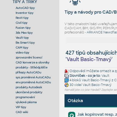
TIPY A TRIKY
AutoCAD tipy
Tipy a návody pro CAD/B
Inventor tipy
Revit tipy
Civil tipy
V této znalostní bázi uveřejňuj
Fusion tipy
CAD/CAM, BIM, GIS/FM, PDM/PLM ř
profesionálů -
ARKANCE Newsfla
3ds Max tipy
Vault tipy
Be.Smart tipy
CAM tipy
427 tipů obsahujícíc
video-tipy
zprovoznění licencí
'
Vault Basic-Tmavý
'
CAD konverze a slovníky
produkty - SP,kódy,klíče
Odpovědi můžete omezit a zp
příkazy AutoCADu
Slovníček - co je to:
Vault
sys.proměnné AutoCADu
4 bloků
Vault Basic-Tmavý
z C
env.proměnné AutoCADu
30 videí
Vault Basic-Tmavý
produkty Autodesk
Nenašli jste co jste hledali? Zeptejte s
ukončené produkty
programování
Otázka
výuková pásma
VIP tipy
CAD wiki
Jak kopírovat resp. 
Q