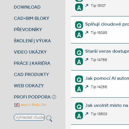
Tip 15107
A
DOWNLOAD
CAD+BIM BLOKY
Splňují cloudové p
Q
PŘEVODNÍKY
Tip 15095
A
ŠKOLENÍ | VÝUKA
Starší verze dostupn
Q
VIDEO UKÁZKY
Tip 14786
A
PRÁCE | KARIÉRA
CAD PRODUKTY
Jak pomocí AI autom
Q
WEB ODKAZY
Tip 14266
A
PROFI PODPORA
ⓘ
Jak uvolnit místo n
Q
also in ENGLISH
Tip 13803
A