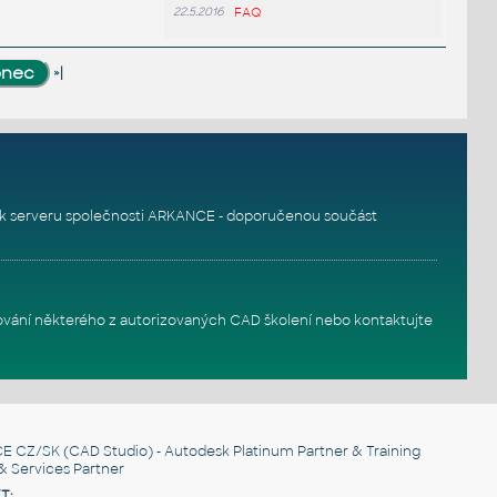
22.5.2016
FAQ
»|
k serveru
společnosti ARKANCE - doporučenou součást
ování některého z autorizovaných
CAD školení
nebo
kontaktujte
E CZ/SK
(CAD Studio) - Autodesk Platinum Partner & Training
& Services Partner
T: