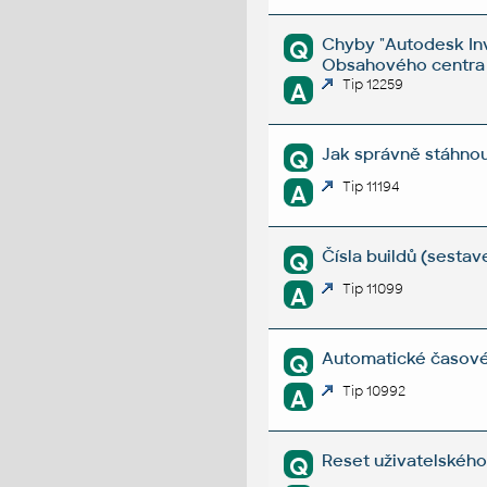
Chyby "Autodesk Inv
Q
Obsahového centra 
Tip 12259
A
Jak správně stáhnout
Q
Tip 11194
A
Čísla buildů (sestav
Q
Tip 11099
A
Automatické časové 
Q
Tip 10992
A
Reset uživatelského 
Q