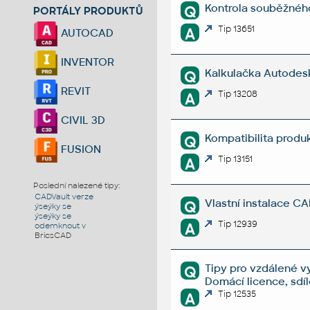
Kontrola souběžného 
Q
PORTÁLY PRODUKTŮ
Tip 13651
A
AUTOCAD
INVENTOR
Kalkulačka Autodesk 
Q
REVIT
Tip 13208
A
CIVIL 3D
Kompatibilita produ
Q
FUSION
Tip 13151
A
Poslední nalezené tipy:
CADVault verze
Vlastní instalace C
Q
ýseýky se
ýseýky se
Tip 12939
A
odemknout v
BricsCAD
Tipy pro vzdálené v
Q
Domácí licence, sdí
Tip 12535
A