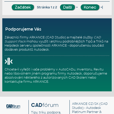
»
»|
Stránka 1 z 2
Podporujeme Vás
Zákazníci firmy ARKANCE (CAD Studio) a majitelé služby
CAD
Support Pack
mohou využít i archivu podrobnějších Tipů a Triků na
Helpdesk serveru
společnosti ARKANCE - doporučenou součást
dodávek produktů Autodesk.
Chcete-li vyřešit i vaše problémy v AutoCADu, Inventoru, Revitu
nebo libovolném jiném programu firmy Autodesk, doporučujeme
absolvování některého z autorizovaných
CAD školení
nebo
kontaktujte firmu ARKANCE
.
CAD
fórum
ARKANCE CZ/SK
(CAD
Studio) - Autodesk
Platinum Partner &
Tipy, triky, podpora,