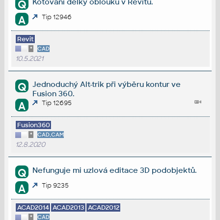
Kótování délky oblouku v Revitu.
Q
Tip 12946
A
Revit
*
CAD
10.5.2021
Jednoduchý Alt-trik při výběru kontur ve
Q
Fusion 360.
Tip 12695
A
Fusion360
*
CAD,CAM
12.8.2020
Nefunguje mi uzlová editace 3D podobjektů.
Q
Tip 9235
A
ACAD2014
ACAD2013
ACAD2012
*
CAD