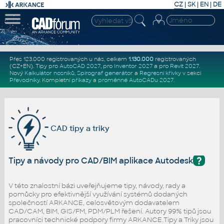
CZ
|
SK
|
EN
|
DE
Přes 123.000 registrovaných u nás, celkem
1.130.000
registrovaných
(CZ+EN)
. Tipy pro
AutoCAD 2027
, pro
Inventor 2027
a pro
Revit 2027
.
Nový
Kalkulátor nosníků
,
Spirograf generátor
a
Regresní křivky
v sekci
Převodníky
.
Kompletní
příkazy
a
proměnné AutoCADu 2027
.
CAD tipy a triky
?
Tipy a návody pro CAD/BIM aplikace Autodesk
V této znalostní bázi uveřejňujeme tipy, návody, rady a
pomůcky pro efektivnější využívání systémů dodaných
společností ARKANCE, celosvětovým dodavatelem
CAD/CAM, BIM, GIS/FM, PDM/PLM řešení. Autory 99% tipů jsou
pracovníci technické podpory firmy ARKANCE.Tipy a Triky jsou