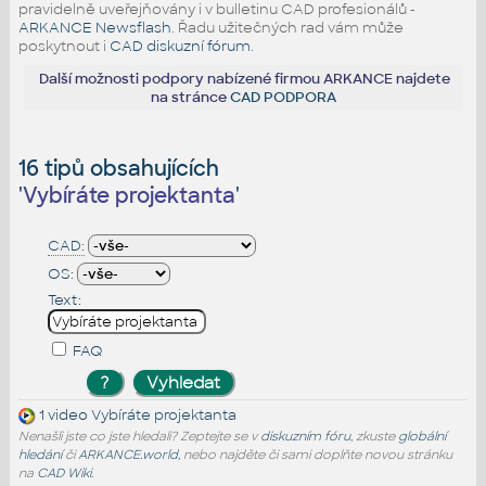
pravidelně uveřejňovány i v bulletinu CAD profesionálů -
ARKANCE Newsflash
. Řadu užitečných rad vám může
poskytnout i
CAD diskuzní fórum
.
Další možnosti podpory nabízené firmou ARKANCE najdete
na stránce
CAD PODPORA
16 tipů obsahujících
'
Vybíráte projektanta
'
CAD:
OS:
Text:
FAQ
1 video
Vybíráte projektanta
Nenašli jste co jste hledali? Zeptejte se v
diskuzním fóru
, zkuste
globální
hledání
či
ARKANCE.world
, nebo najděte či sami doplňte novou stránku
na
CAD Wiki
.