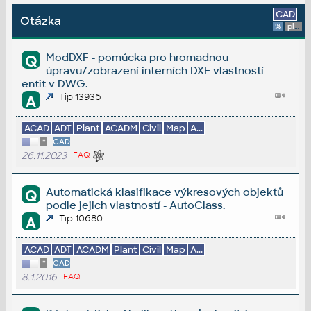
CAD
Otázka
%
platforma
ModDXF - pomůcka pro hromadnou
Q
úpravu/zobrazení interních DXF vlastností
entit v DWG.
Tip 13936
A
ACAD
ADT
Plant
ACADM
Civil
Map
A...
*
CAD
26.11.2023
FAQ
Automatická klasifikace výkresových objektů
Q
podle jejich vlastností - AutoClass.
Tip 10680
A
ACAD
ADT
ACADM
Plant
Civil
Map
A...
*
CAD
8.1.2016
FAQ