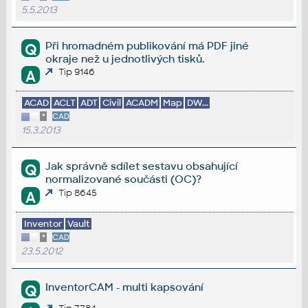
5.5.2013
Při hromadném publikování má PDF jiné
Q
okraje než u jednotlivých tisků.
Tip 9146
A
ACAD
ACLT
ADT
Civil
ACADM
Map
DW...
*
CAD
15.3.2013
Jak správně sdílet sestavu obsahující
Q
normalizované součásti (OC)?
Tip 8645
A
Inventor
Vault
*
CAD
23.5.2012
InventorCAM - multi kapsování
Q