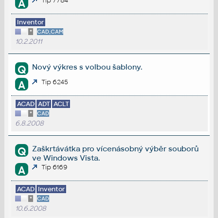
Tip 7784
A
Inventor
*
CAD,CAM
10.2.2011
Nový výkres s volbou šablony.
Q
Tip 6245
A
ACAD
ADT
ACLT
*
CAD
6.8.2008
Zaškrtávátka pro vícenásobný výběr souborů
Q
ve Windows Vista.
Tip 6169
A
ACAD
Inventor
*
CAD
10.6.2008