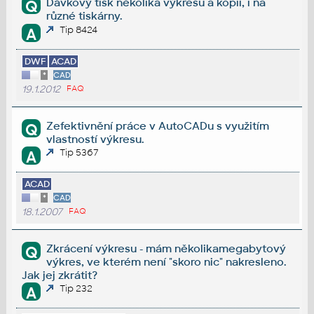
Dávkový tisk několika výkresů a kopií, i na
Q
různé tiskárny.
Tip 8424
A
DWF
ACAD
*
CAD
19.1.2012
FAQ
Zefektivnění práce v AutoCADu s využitím
Q
vlastností výkresu.
Tip 5367
A
ACAD
*
CAD
18.1.2007
FAQ
Zkrácení výkresu - mám několikamegabytový
Q
výkres, ve kterém není "skoro nic" nakresleno.
Jak jej zkrátit?
Tip 232
A