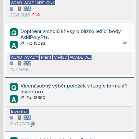
ACAD
ACLT
ADT
Civil
*
CAD
30.6.1998
FAQ
Doplnění vrcholů křivky o blízko ležící body -
Q
AddPolyPts.
Tip 15093
A
ACAD
ACADM
Plant
Civil3D
ACADE
A...
*
CAD
10.7.2026
Vícenásobný výběr položek v iLogic formuláři
Q
Inventoru.
Tip 13880
A
Inventor
*
CAD
8.10.2023