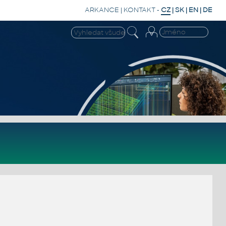
ARKANCE
|
KONTAKT
-
CZ
|
SK
|
EN
|
DE