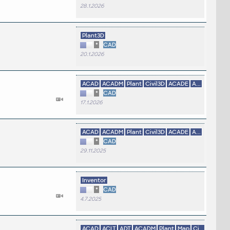
28.1.2026
Plant3D
*
CAD
20.1.2026
ACAD
ACADM
Plant
Civil3D
ACADE
A...
*
CAD
17.1.2026
ACAD
ACADM
Plant
Civil3D
ACADE
A...
*
CAD
29.11.2025
Inventor
*
CAD
4.7.2025
ACAD
ACLT
ADT
ACADM
Plant
Map
Ci...