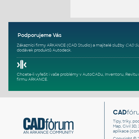
Podporujeme Vás
Zákazníci firmy ARKANCE (CAD Studio) a majitelé služby
CAD Su
dodávek produktů Autodesk.
Chcete-li vyřešit i vaše problémy v AutoCADu, Inventoru, Rev
firmu ARKANCE
.
CAD
fór
Tipy, triky, p
Map, Civil 3D,
aplikace (co
Copyright © 