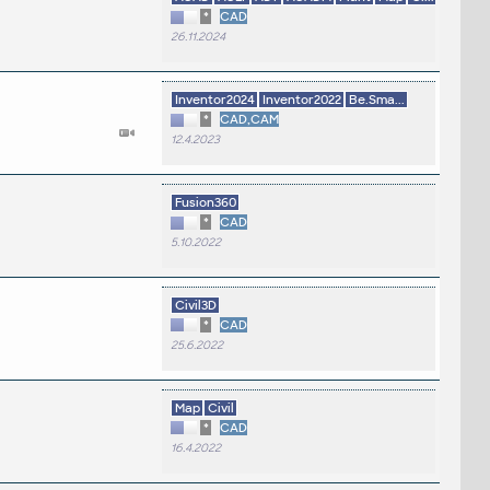
*
CAD
26.11.2024
Inventor2024
Inventor2022
Be.Sma...
*
CAD,CAM
12.4.2023
Fusion360
*
CAD
5.10.2022
Civil3D
*
CAD
25.6.2022
Map
Civil
*
CAD
16.4.2022