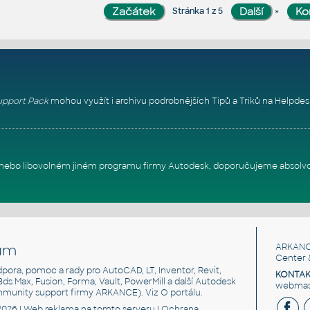
»
Stránka 1 z 5
pport Pack
mohou využít i archivu podrobnějších Tipů a Triků na
Helpdes
itu nebo libovolném jiném programu firmy Autodesk, doporučujeme absolv
um
ARKANC
Center 
odpora, pomoc a rady pro AutoCAD, LT, Inventor, Revit,
KONTAK
 3ds Max, Fusion, Forma, Vault, PowerMill a další Autodesk
webmast
mmunity support firmy ARKANCE). Viz
O portálu
.
2026 |
Web reklama
na tomto serveru |
Ochrana