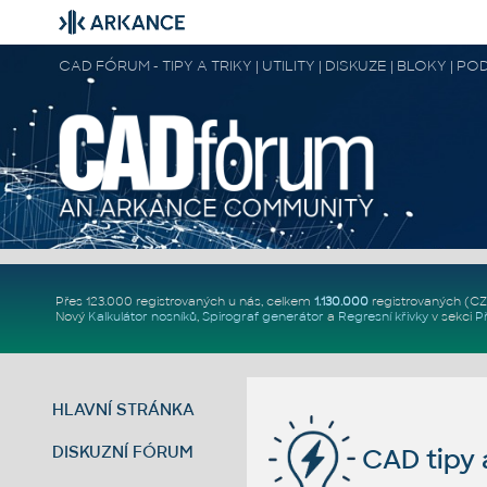
CAD FÓRUM - TIPY A TRIKY | UTILITY | DISKUZE | BLOKY |
Přes 123.000 registrovaných u nás, celkem
1.130.000
registrovaných (C
Nový
Kalkulátor nosníků
,
Spirograf generátor
a
Regresní křivky
v sekci
P
HLAVNÍ STRÁNKA
DISKUZNÍ FÓRUM
CAD tipy a