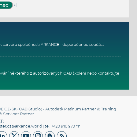
»|
k serveru
společnosti ARKANCE - doporučenou součást
ování některého z autorizovaných
CAD školení
nebo
kontaktujte
E CZ/SK
(CAD Studio) - Autodesk Platinum Partner & Training
& Services Partner
T:
er.cz@arkance.world | tel. +420 910 970 111