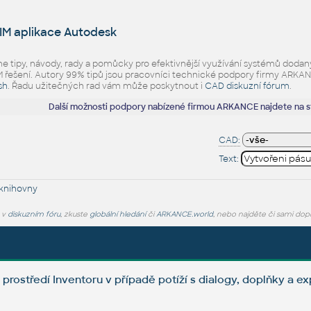
IM aplikace Autodesk
eme tipy, návody, rady a pomůcky pro efektivnější využívání systémů d
ešení. Autory 99% tipů jsou pracovníci technické podpory firmy ARKANCE.
sh
. Řadu užitečných rad vám může poskytnout i
CAD diskuzní fórum
.
Další možnosti podpory nabízené firmou ARKANCE najdete na 
CAD:
Text:
knihovny
e v
diskuzním fóru
, zkuste
globální hledání
či
ARKANCE.world
, nebo najděte či sami dop
prostředí Inventoru v případě potíží s dialogy, doplňky a ex