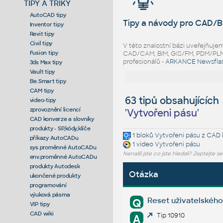
TIPY A TRIKY
AutoCAD tipy
Tipy a návody pro CAD/B
Inventor tipy
Revit tipy
Civil tipy
V této znalostní bázi uveřejňuj
Fusion tipy
CAD/CAM, BIM, GIS/FM, PDM/PLM ř
profesionálů -
ARKANCE Newsfla
3ds Max tipy
Vault tipy
Be.Smart tipy
CAM tipy
63 tipů obsahujících
video-tipy
zprovoznění licencí
'
Vytvořeni pásu
'
CAD konverze a slovníky
produkty - SP,kódy,klíče
1 bloků
Vytvořeni pásu
z CAD 
příkazy AutoCADu
1 video
Vytvořeni pásu
sys.proměnné AutoCADu
Nenašli jste co jste hledali? Zeptejte s
env.proměnné AutoCADu
produkty Autodesk
Otázka
ukončené produkty
programování
výuková pásma
Reset uživatelského 
Q
VIP tipy
CAD wiki
Tip 10910
A