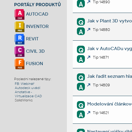
Tip 14890
A
PORTÁLY PRODUKTŮ
AUTOCAD
Jak v Plant 3D vytvo
Q
INVENTOR
Tip 14880
A
REVIT
Jak v AutoCADu vyg
Q
CIVIL 3D
Tip 14871
A
FUSION
Jak řadit seznam hl
Q
Poslední nalezené tipy:
FB: Webinář
Tip 14809
A
Autodesk uvádí
Anotative -
Virtualizace CAD
SolidWorks
Modelování článkové
Q
Tip 14621
A
Nastavení výšky ri