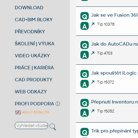
DOWNLOAD
Jak se ve Fusion 36
Q
CAD+BIM BLOKY
Tip 10378
A
PŘEVODNÍKY
ŠKOLENÍ | VÝUKA
Jak do AutoCADu načí
Q
Tip 4703
A
VIDEO UKÁZKY
PRÁCE | KARIÉRA
Jak spouštět iLogic
Q
CAD PRODUKTY
Tip 15072
A
WEB ODKAZY
Přepnutí Inventoru n
Q
PROFI PODPORA
ⓘ
Tip 15052
A
also in ENGLISH
Trik pro přepínání 
Q