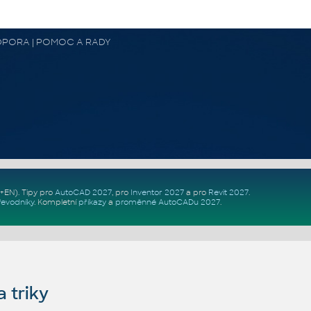
 PODPORA | POMOC A RADY
Z+EN)
. Tipy pro
AutoCAD 2027
, pro
Inventor 2027
a pro
Revit 2027
.
řevodníky
.
Kompletní
příkazy
a
proměnné AutoCADu 2027
.
 triky