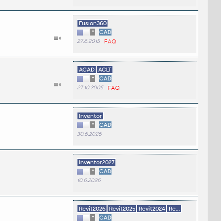
Fusion360
*
CAD
27.6.2015
FAQ
ACAD
ACLT
*
CAD
27.10.2005
FAQ
Inventor
*
CAD
30.6.2026
Inventor2027
*
CAD
10.6.2026
Revit2026
Revit2025
Revit2024
Re...
*
CAD