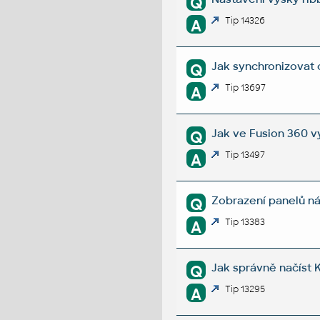
Q
Tip 14326
A
Jak synchronizovat 
Q
Tip 13697
A
Jak ve Fusion 360 v
Q
Tip 13497
A
Zobrazení panelů nás
Q
Tip 13383
A
Jak správně načíst
Q
Tip 13295
A