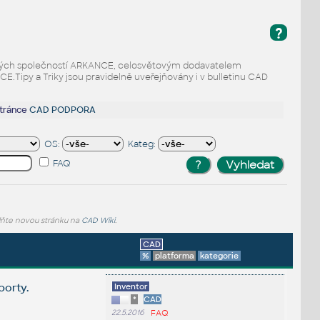
?
odaných společností ARKANCE, celosvětovým dodavatelem
Tipy a Triky jsou pravidelně uveřejňovány i v bulletinu CAD
stránce
CAD PODPORA
OS:
Kateg:
FAQ
lňte novou stránku na
CAD Wiki
.
CAD
%
platforma
kategorie
porty.
Inventor
*
CAD
22.5.2016
FAQ