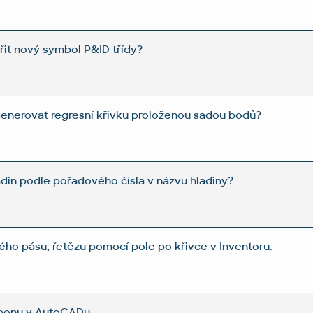
řit nový symbol P&ID třídy?
enerovat regresní křivku proloženou sadou bodů?
adin podle pořadového čísla v názvu hladiny?
ho pásu, řetězu pomocí pole po křivce v Inventoru.
bbonu v AutoCADu.