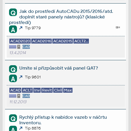
Jak do prostředí AutoCADu 2015/2016/atd.
Q
doplnit staré panely nástrojů? (klasické
prostředí)
Tip 9779
A
ACAD2020
ACAD2016
ACAD2015
ACLT2...
*
CAD
13.4.2014
Umíte si přizpůsobit váš panel QAT?
Q
Tip 9601
A
ACAD
ACLT
Inv
Revit
Civil
Max
*
CAD
11.12.2013
Rychlý přístup k nabídce vazeb v náčrtu
Q
Inventoru.
Tip 8876
A