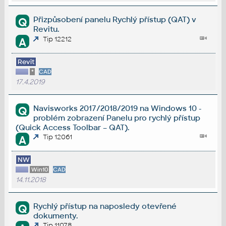
Přizpůsobení panelu Rychlý přístup (QAT) v
Q
Revitu.
Tip 12212
A
Revit
*
CAD
17.4.2019
Navisworks 2017/2018/2019 na Windows 10 -
Q
problém zobrazení Panelu pro rychlý přístup
(Quick Access Toolbar – QAT).
Tip 12061
A
NW
Win10
CAD
14.11.2018
Rychlý přístup na naposledy otevřené
Q
dokumenty.
Tip 11078