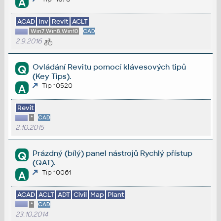
A
ACAD
Inv
Revit
ACLT
Win7,Win8,Win10
CAD
2.9.2016
Ovládání Revitu pomocí klávesových tipů
Q
(Key Tips).
Tip 10520
A
Revit
*
CAD
2.10.2015
Prázdný (bílý) panel nástrojů Rychlý přístup
Q
(QAT).
Tip 10061
A
ACAD
ACLT
ADT
Civil
Map
Plant
*
CAD
23.10.2014