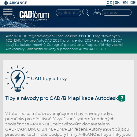
CZ
|
SK
|
EN
|
DE
Přes 123.000 registrovaných u nás, celkem
1.130.000
registrovaných
(CZ+EN)
. Tipy pro
AutoCAD 2027
, pro
Inventor 2027
a pro
Revit 2027
.
Nový
Kalkulátor nosníků
,
Spirograf generátor
a
Regresní křivky
v sekci
Převodníky
.
Kompletní
příkazy
a
proměnné AutoCADu 2027
.
CAD tipy a triky
?
Tipy a návody pro CAD/BIM aplikace Autodesk
V této znalostní bázi uveřejňujeme tipy, návody, rady a
pomůcky pro efektivnější využívání systémů dodaných
společností ARKANCE, celosvětovým dodavatelem
CAD/CAM, BIM, GIS/FM, PDM/PLM řešení. Autory 99% tipů jsou
pracovníci technické podpory firmy ARKANCE.Tipy a Triky jsou