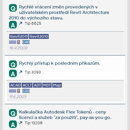
Rychlé vrácení změn provedených v
Q
uživatelském prostředí Revit Architecture
2010 do výchozího stavu.
Tip 6625
A
Revit2011
Revit2010
*
CAD
16.4.2009
Rychlý přístup k posledním příkazům.
Q
Tip 3093
A
ACAD
ACLT
ADT
MDT
Map
*
CAD
11.6.2003
Kalkulačka Autodesk Flex Tokenů - ceny
Q
licencí a služeb "za použití", pay-as-you-go.
Tip 13208
A