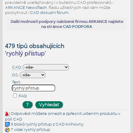
pravidelně uveřejňovány i v bulletinu CAD profesionálů -
ARKANCE Newsflash
. Řadu užitečných rad vám může
poskytnout i
CAD diskuzní fórum
.
Další možnosti podpory nabízené firmou ARKANCE najdete
na stránce
CAD PODPORA
479 tipů obsahujících
'
rychlý přístup
'
CAD:
OS:
Text:
FAQ
Odpovědi můžete omezit a zpřesnit určením produktu v
poli CAD
3 bloků
rychlý přístup
z CAD knihovny
7 videí
rychlý přístup