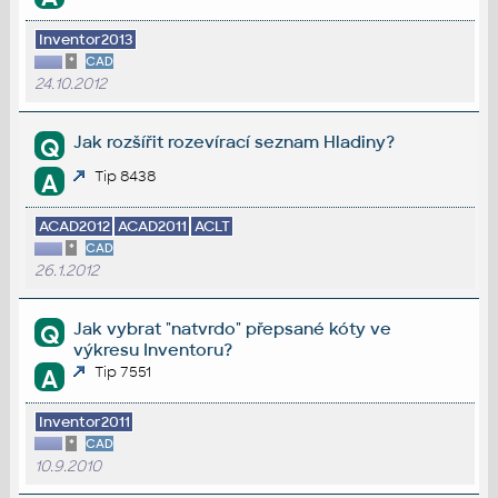
Inventor2013
*
CAD
24.10.2012
Jak rozšířit rozevírací seznam Hladiny?
Q
Tip 8438
A
ACAD2012
ACAD2011
ACLT
*
CAD
26.1.2012
Jak vybrat "natvrdo" přepsané kóty ve
Q
výkresu Inventoru?
Tip 7551
A
Inventor2011
*
CAD
10.9.2010