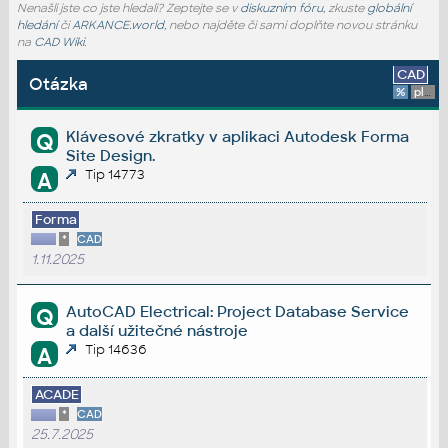
Nenašli jste co jste hledali? Zeptejte se v
diskuzním fóru
, zkuste
globální
hledání
či
ARKANCE.world
, nebo najděte či sami doplňte novou stránku
na
CAD Wiki
.
CAD
Otázka
%
platforma
Klávesové zkratky v aplikaci Autodesk Forma
Q
Site Design.
Tip 14773
A
Forma
*
CAD
1.11.2025
AutoCAD Electrical: Project Database Service
Q
a další užitečné nástroje
Tip 14636
A
ACADE
*
CAD
25.7.2025