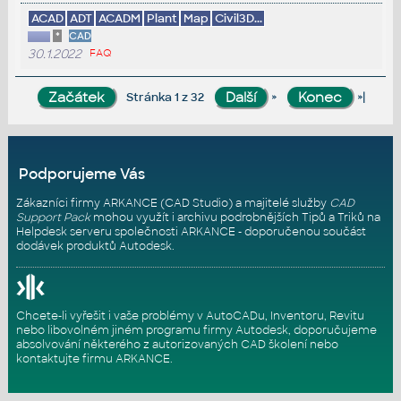
ACAD
ADT
ACADM
Plant
Map
Civil3D...
*
CAD
30.1.2022
FAQ
»
»|
Stránka 1 z 32
Podporujeme Vás
Zákazníci firmy ARKANCE (CAD Studio) a majitelé služby
CAD
Support Pack
mohou využít i archivu podrobnějších Tipů a Triků na
Helpdesk serveru
společnosti ARKANCE - doporučenou součást
dodávek produktů Autodesk.
Chcete-li vyřešit i vaše problémy v AutoCADu, Inventoru, Revitu
nebo libovolném jiném programu firmy Autodesk, doporučujeme
absolvování některého z autorizovaných
CAD školení
nebo
kontaktujte firmu ARKANCE
.