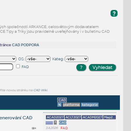
?
odaných společností ARKANCE, celosvětovým dodavatelem
Tipy a Triky jsou pravidelně uveřejňovány i v bulletinu CAD
stránce
CAD PODPORA
OS:
Kateg:
FAQ
lňte novou stránku na
CAD Wiki
.
CAD
%
platforma
kategorie
 generování CAD
ACAD2027
ACLT2027
ACADM2027
Map2...
*
CAD
3.4.2026
FAQ