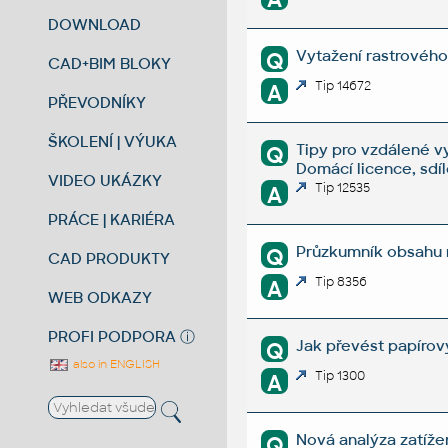
DOWNLOAD
Vytažení rastrového 
Q
CAD+BIM BLOKY
Tip 14672
A
PŘEVODNÍKY
ŠKOLENÍ | VÝUKA
Tipy pro vzdálené v
Q
Domácí licence, sdí
VIDEO UKÁZKY
Tip 12535
A
PRÁCE | KARIÉRA
Průzkumník obsahu r
Q
CAD PRODUKTY
Tip 8356
A
WEB ODKAZY
PROFI PODPORA
ⓘ
Jak převést papírov
Q
also in ENGLISH
Tip 1300
A
Nová analýza zatížen
Q