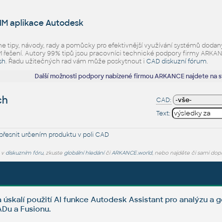
IM aplikace Autodesk
eme tipy, návody, rady a pomůcky pro efektivnější využívání systémů d
ešení. Autory 99% tipů jsou pracovníci technické podpory firmy ARKANCE.
sh
. Řadu užitečných rad vám může poskytnout i
CAD diskuzní fórum
.
Další možnosti podpory nabízené firmou ARKANCE najdete na 
ch
CAD:
Text:
řesnit určením produktu v poli CAD
e v
diskuzním fóru
, zkuste
globální hledání
či
ARKANCE.world
, nebo najděte či sami dop
 úskalí použití AI funkce Autodesk Assistant pro analýzu a
Du a Fusionu.