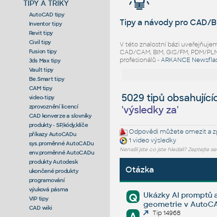
TIPY A TRIKY
AutoCAD tipy
Tipy a návody pro CAD/B
Inventor tipy
Revit tipy
Civil tipy
V této znalostní bázi uveřejňuj
Fusion tipy
CAD/CAM, BIM, GIS/FM, PDM/PLM ř
profesionálů -
ARKANCE Newsfla
3ds Max tipy
Vault tipy
Be.Smart tipy
CAM tipy
5029 tipů obsahující
video-tipy
zprovoznění licencí
'
výsledky za
'
CAD konverze a slovníky
produkty - SP,kódy,klíče
Odpovědi můžete omezit a zp
příkazy AutoCADu
1 video
výsledky
sys.proměnné AutoCADu
Nenašli jste co jste hledali? Zeptejte s
env.proměnné AutoCADu
produkty Autodesk
Otázka
ukončené produkty
programování
výuková pásma
Ukázky AI promptů a
Q
VIP tipy
geometrie v AutoCA
CAD wiki
Tip 14968
A