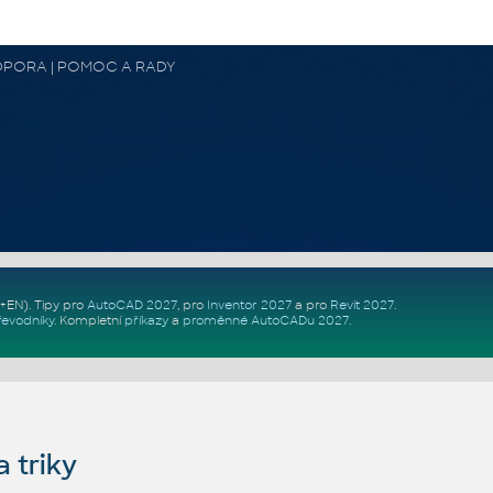
 PODPORA | POMOC A RADY
Z+EN)
. Tipy pro
AutoCAD 2027
, pro
Inventor 2027
a pro
Revit 2027
.
řevodníky
.
Kompletní
příkazy
a
proměnné AutoCADu 2027
.
 triky