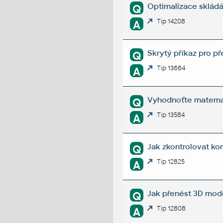
Optimalizace skládán
Q
Tip 14208
A
Skrytý příkaz pro p
Q
Tip 13664
A
Vyhodnoťte matemat
Q
Tip 13584
A
Jak zkontrolovat ko
Q
Tip 12825
A
Jak přenést 3D mode
Q
Tip 12808
A