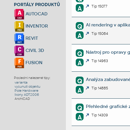
PORTÁLY PRODUKTŮ
Tip 15077
A
AUTOCAD
AI rendering v apli
Q
INVENTOR
Tip 15064
A
REVIT
CIVIL 3D
Nástroj pro opravy
Q
Tip 14963
A
FUSION
Poslední nalezené tipy:
Analýza zabudované
Q
varianta
vysunutí objektu
Tip 14885
A
Pole Hardware
Ikony ADT2006
ArchiCAD
Přehledné grafické z
Q
Tip 14309
A