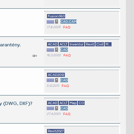
Fusion360
*
CAD,CAM
17.8.2025
FAQ
karantény.
ACAD
ACLT
Inventor
Revit
Civil
M...
*
CAD
16.3.2020
FAQ
ACAD2012
*
CAD
5.12.2011
FAQ
by (DWG, DXF)?
ACAD
ACLT
Map
CO
*
CAD
27.4.2001
FAQ
Revit2027