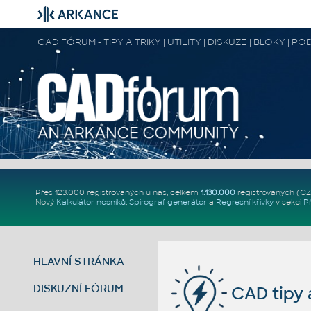
CAD FÓRUM - TIPY A TRIKY | UTILITY | DISKUZE | BLOKY |
Přes 123.000 registrovaných u nás, celkem
1.130.000
registrovaných (C
Nový
Kalkulátor nosníků
,
Spirograf generátor
a
Regresní křivky
v sekci
P
HLAVNÍ STRÁNKA
DISKUZNÍ FÓRUM
CAD tipy a