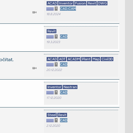
ACAD
Inventor
Fusion
Revit
DWG
*
CAD,CAM
18.8.2024
Revit
*
CAD
19.3.2023
čítat.
ACAD
ADT
ACADM
Plant
Map
Civil3D
*
CAD
20.12.2022
Inventor
Nastran
*
CAD
17.12.2020
Steel
Revit
*
CAD
2.12.2020