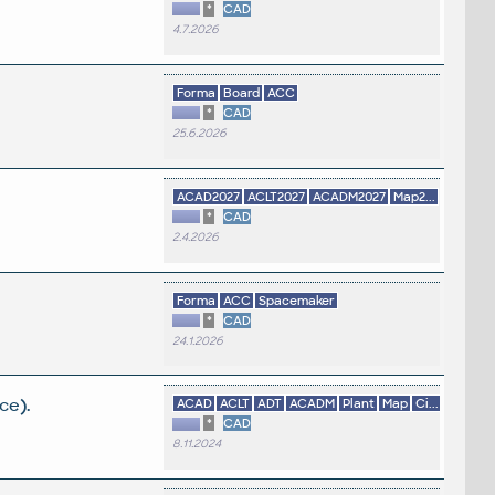
*
CAD
4.7.2026
Forma
Board
ACC
*
CAD
25.6.2026
ACAD2027
ACLT2027
ACADM2027
Map2...
*
CAD
2.4.2026
Forma
ACC
Spacemaker
*
CAD
24.1.2026
ce).
ACAD
ACLT
ADT
ACADM
Plant
Map
Ci...
*
CAD
8.11.2024