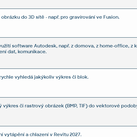
obrázku do 3D sítě - např. pro gravírování ve Fusion.
yužití software Autodesk, např. z domova, z home-office, z 
lení dat, komunikace.
ychle vyhledá jakýkoliv výkres či blok.
ý výkres či rastrový obrázek (BMP, TIF) do vektorové podo
í vytápění a chlazení v Revitu 2027.