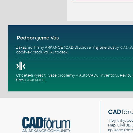
Podporujeme Vás
Zákazníci firmy ARKANCE (CAD Studio) a majitelé služby
CAD Su
dodávek produktů Autodesk.
Chcete-li vyřešit i vaše problémy v AutoCADu, Inventoru, Rev
firmu ARKANCE
.
CAD
fór
Tipy, triky, p
Map, Civil 3D,
aplikace (co