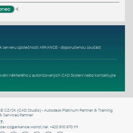
»|
k serveru
společnosti ARKANCE - doporučenou součást
ování některého z autorizovaných
CAD školení
nebo
kontaktujte
E CZ/SK
(CAD Studio) - Autodesk Platinum Partner & Training
& Services Partner
T:
er.cz@arkance.world | tel. +420 910 970 111