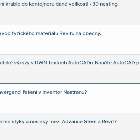
í krabic do kontejneru dané velikosti - 3D nesting.
řevod fyzického materiálu Revitu na obecný.
ické výrazy v DWG textech AutoCADu. Naučte AutoCAD po
nvergenci řešení v Inventor Nastranu?
l se styky a nosníky mezi Advance Steel a Revit?