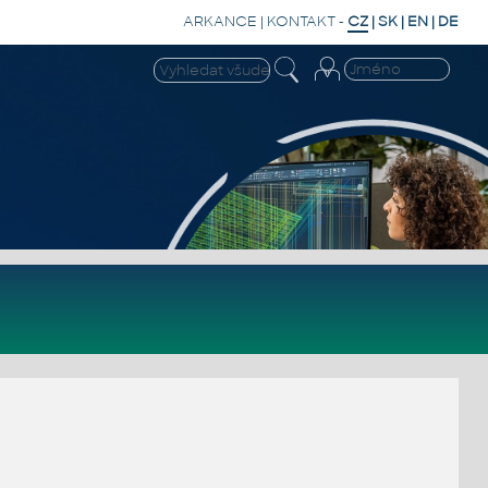
ARKANCE
|
KONTAKT
-
CZ
|
SK
|
EN
|
DE