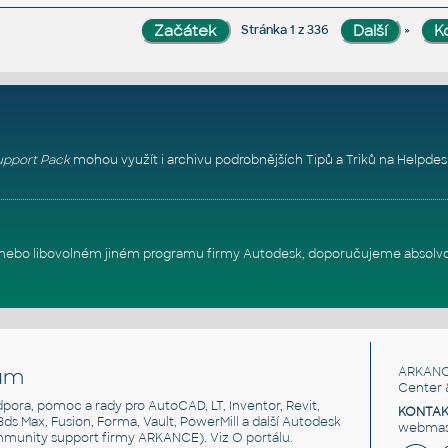
»
Stránka 1 z 336
pport Pack
mohou využít i archivu podrobnějších Tipů a Triků na
Helpdes
itu nebo libovolném jiném programu firmy Autodesk, doporučujeme absolv
um
ARKANC
Center 
odpora, pomoc a rady pro AutoCAD, LT, Inventor, Revit,
KONTAK
 3ds Max, Fusion, Forma, Vault, PowerMill a další Autodesk
webmast
mmunity support firmy ARKANCE). Viz
O portálu
.