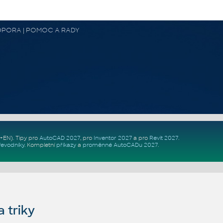
 PODPORA | POMOC A RADY
Z+EN)
. Tipy pro
AutoCAD 2027
, pro
Inventor 2027
a pro
Revit 2027
.
řevodníky
.
Kompletní
příkazy
a
proměnné AutoCADu 2027
.
 triky