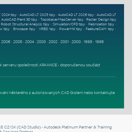
•
•
•
 2024 tipy
AutoCAD LT 2025 tipy
AutoCAD LT 2026 tipy
AutoCAD LT
•
•
•
AutoCAD Plant 3D tipy
Topobase/MapServer tipy
Raster Design tipy
•
•
•
•
Robot Structural Analysis tipy
Simulation/CFD tipy
Fabrication tipy
•
•
•
•
•
w tipy
Enscape tipy
VRED tipy
PowerMill tipy
FeatureCAM tipy
•
2006
•
2005
•
2004
•
2003
•
2002
•
2001
•
2000
•
1999
•
1998
k serveru
společnosti ARKANCE - doporučenou součást
ování některého z autorizovaných
CAD školení
nebo
kontaktujte
E CZ/SK
(CAD Studio) - Autodesk Platinum Partner & Training