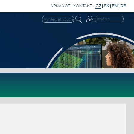
ARKANCE
|
KONTAKT
-
CZ
|
SK
|
EN
|
DE