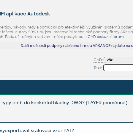
IM aplikace Autodesk
eme tipy, návody, rady a pomůcky pro efektivnější využívání systémů d
ešení. Autory 99% tipů jsou pracovníci technické podpory firmy ARKANCE.
sh
. Řadu užitečných rad vám může poskytnout i
CAD diskuzní fórum
.
Další možnosti podpory nabízené firmou ARKANCE najdete na 
CAD:
Text:
é typy entit do konkrétní hladiny DWG? (LAYER proměnné)
 vyexportovat šrafovací vzor PAT?