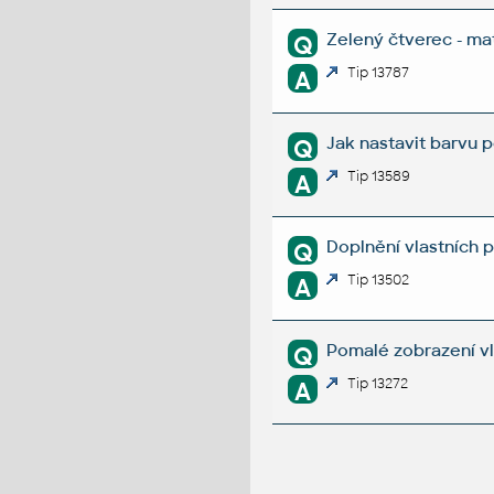
Zelený čtverec - m
Q
Tip 13787
A
Jak nastavit barvu p
Q
Tip 13589
A
Doplnění vlastních p
Q
Tip 13502
A
Pomalé zobrazení vl
Q
Tip 13272
A