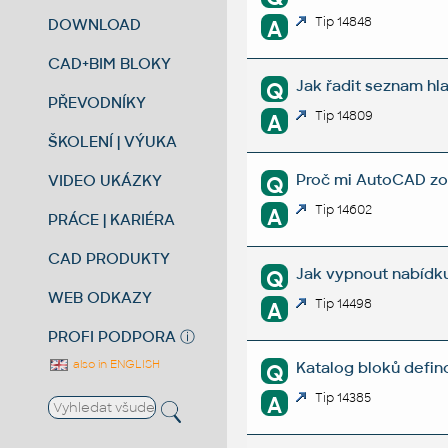
Tip 14848
DOWNLOAD
A
CAD+BIM BLOKY
Jak řadit seznam hl
Q
PŘEVODNÍKY
Tip 14809
A
ŠKOLENÍ | VÝUKA
Proč mi AutoCAD zob
VIDEO UKÁZKY
Q
Tip 14602
A
PRÁCE | KARIÉRA
CAD PRODUKTY
Jak vypnout nabídk
Q
WEB ODKAZY
Tip 14498
A
PROFI PODPORA
ⓘ
also in ENGLISH
Katalog bloků defin
Q
Tip 14385
A