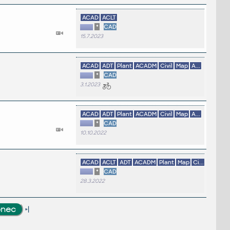
ACAD
ACLT
*
CAD
15.7.2023
ACAD
ADT
Plant
ACADM
Civil
Map
A...
*
CAD
3.1.2023
ACAD
ADT
Plant
ACADM
Civil
Map
A...
*
CAD
10.10.2022
ACAD
ACLT
ADT
ACADM
Plant
Map
Ci...
*
CAD
28.3.2022
»|