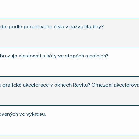
adin podle pořadového čísla v názvu hladiny?
razuje vlastnosti a kóty ve stopách a palcích?
u grafické akcelerace v oknech Revitu? Omezení akcelerov
ovaných ve výkresu.