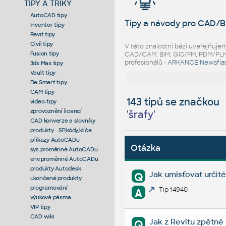
TIPY A TRIKY
AutoCAD tipy
Tipy a návody pro CAD/B
Inventor tipy
Revit tipy
Civil tipy
V této znalostní bázi uveřejňuj
Fusion tipy
CAD/CAM, BIM, GIS/FM, PDM/PLM ř
profesionálů -
ARKANCE Newsfla
3ds Max tipy
Vault tipy
Be.Smart tipy
CAM tipy
143 tipů se značkou
video-tipy
zprovoznění licencí
'
šrafy
'
CAD konverze a slovníky
produkty - SP,kódy,klíče
příkazy AutoCADu
Otázka
sys.proměnné AutoCADu
env.proměnné AutoCADu
produkty Autodesk
Jak umisťovat určit
Q
ukončené produkty
programování
Tip 14940
A
výuková pásma
VIP tipy
CAD wiki
Jak z Revitu zpětně
Q