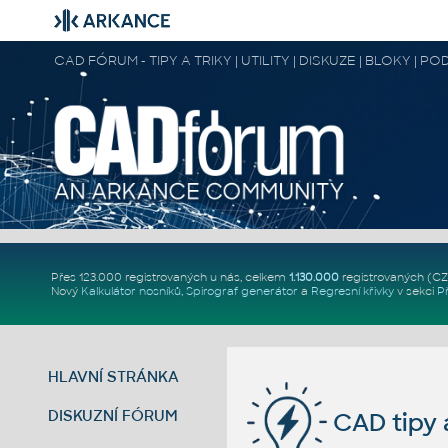
CAD FÓRUM - TIPY A TRIKY | UTILITY | DISKUZE | BLOKY |
Přes 123.000 registrovaných u nás, celkem
1.130.000
registrovaných (C
Nový
Kalkulátor nosníků
,
Spirograf generátor
a
Regresní křivky
v sekci
P
HLAVNÍ STRÁNKA
DISKUZNÍ FÓRUM
CAD tipy a