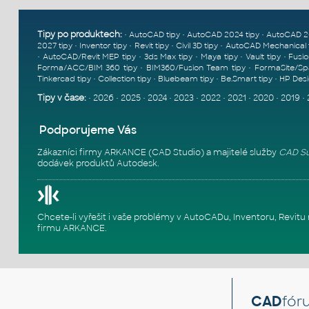
Tipy po produktech:
•
•
•
AutoCAD tipy
AutoCAD 2024 tipy
AutoCAD 2
•
•
•
•
2027 tipy
Inventor tipy
Revit tipy
Civil 3D tipy
AutoCAD Mechanical 
•
•
•
•
•
AutoCAD/Revit MEP tipy
3ds Max tipy
Maya tipy
Vault tipy
Fusio
•
•
Forma/ACC/BIM 360 tipy
BIM360/Fusion Team tipy
FormaSite/Sp
•
•
•
•
Tinkercad tipy
Collection tipy
Bluebeam tipy
Be.Smart tipy
HP Desi
Tipy v čase:
•
2026
•
2025
•
2024
•
2023
•
2022
•
2021
•
2020
•
2019
•
Podporujeme Vás
Zákazníci firmy ARKANCE (CAD Studio) a majitelé služby
CAD Su
dodávek produktů Autodesk.
Chcete-li vyřešit i vaše problémy v AutoCADu, Inventoru, Rev
firmu ARKANCE
.
CAD
fór