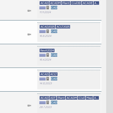
ACAD
ACADM
Plant
Civil3D
ACADE
A...
*
CAD
11.11.2024
ACAD2025
ACLT2025
*
CAD
16.8.2024
Revit2024
*
CAD
16.4.2024
ACAD
ACLT
*
CAD
14.12.2023
ACAD
ADT
Plant
ACADM
Civil
Map
A...
*
CAD
28.7.2023