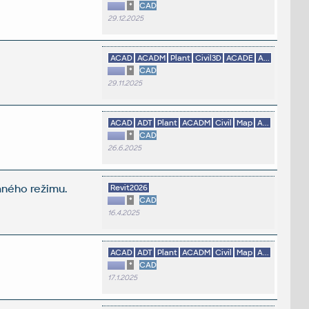
*
CAD
29.12.2025
ACAD
ACADM
Plant
Civil3D
ACADE
A...
*
CAD
29.11.2025
ACAD
ADT
Plant
ACADM
Civil
Map
A...
*
CAD
26.6.2025
aného režimu.
Revit2026
*
CAD
16.4.2025
ACAD
ADT
Plant
ACADM
Civil
Map
A...
*
CAD
17.1.2025