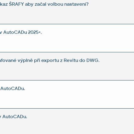
íkaz ŠRAFY aby začal volbou nastavení?
 v AutoCADu 2025+.
fované výplně při exportu z Revitu do DWG.
v AutoCADu.
v AutoCADu.