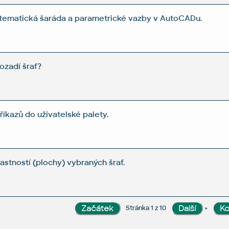
atematická šaráda a parametrické vazby v AutoCADu.
ozadí šraf?
říkazů do uživatelské palety.
astností (plochy) vybraných šraf.
»
Stránka 1 z 10