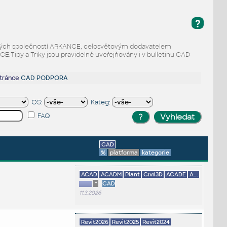
?
odaných společností ARKANCE, celosvětovým dodavatelem
Tipy a Triky jsou pravidelně uveřejňovány i v bulletinu CAD
stránce
CAD PODPORA
OS:
Kateg:
FAQ
CAD
%
platforma
kategorie
ACAD
ACADM
Plant
Civil3D
ACADE
A...
*
CAD
11.3.2026
Revit2026
Revit2025
Revit2024