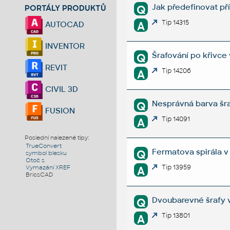
Jak předefinovat př
Q
PORTÁLY PRODUKTŮ
Tip 14315
A
AUTOCAD
INVENTOR
Šrafování po křivce
Q
REVIT
Tip 14206
A
CIVIL 3D
Nesprávná barva šra
Q
FUSION
Tip 14091
A
Poslední nalezené tipy:
TrueConvert
Fermatova spirála 
Q
symbol blesku
Otoč s
Tip 13959
A
Vymazání XREF
BricsCAD
Dvoubarevné šrafy 
Q
Tip 13801
A