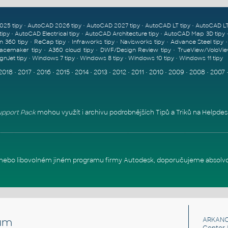
•
•
•
•
025 tipy
AutoCAD 2026 tipy
AutoCAD 2027 tipy
AutoCAD LT tipy
AutoCAD LT
•
•
•
tipy
AutoCAD Electrical tipy
AutoCAD Architecture tipy
AutoCAD Map 3D tipy
•
•
•
•
n 360 tipy
ReCap tipy
Infraworks tipy
Navisworks tipy
Advance Steel tipy
•
•
•
acemaker tipy
A360 cloud tipy
DWF/Design Review tipy
TrueView/VoloVie
•
•
•
•
gnJet tipy
Windows 7 tipy
Windows 8 tipy
Windows 10 tipy
Windows 11 tipy
2018
•
2017
•
2016
•
2015
•
2014
•
2013
•
2012
•
2011
•
2010
•
2009
•
2008
•
2007
pport Pack
mohou využít i archivu podrobnějších Tipů a Triků na
Helpdes
itu nebo libovolném jiném programu firmy Autodesk, doporučujeme absolv
um
ARKANC