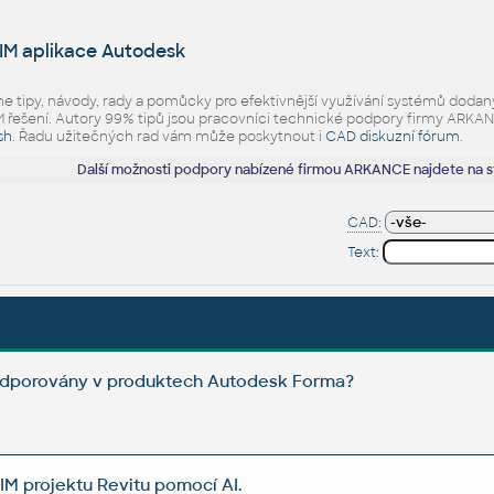
IM aplikace Autodesk
eme tipy, návody, rady a pomůcky pro efektivnější využívání systémů d
ešení. Autory 99% tipů jsou pracovníci technické podpory firmy ARKANCE.
sh
. Řadu užitečných rad vám může poskytnout i
CAD diskuzní fórum
.
Další možnosti podpory nabízené firmou ARKANCE najdete na 
CAD:
Text:
podporovány v produktech Autodesk Forma?
IM projektu Revitu pomocí AI.