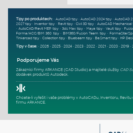
Tipy po produktech:
•
•
•
AutoCAD tipy
AutoCAD 2024 tipy
AutoCAD 2
•
•
•
•
2027 tipy
Inventor tipy
Revit tipy
Civil 3D tipy
AutoCAD Mechanical 
•
•
•
•
•
AutoCAD/Revit MEP tipy
3ds Max tipy
Maya tipy
Vault tipy
Fusio
•
•
Forma/ACC/BIM 360 tipy
BIM360/Fusion Team tipy
FormaSite/Sp
•
•
•
•
Tinkercad tipy
Collection tipy
Bluebeam tipy
Be.Smart tipy
HP Desi
Tipy v čase:
•
2026
•
2025
•
2024
•
2023
•
2022
•
2021
•
2020
•
2019
•
Podporujeme Vás
Zákazníci firmy ARKANCE (CAD Studio) a majitelé služby
CAD Su
dodávek produktů Autodesk.
Chcete-li vyřešit i vaše problémy v AutoCADu, Inventoru, Rev
firmu ARKANCE
.