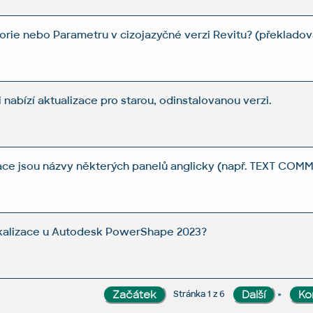
orie nebo Parametru v cizojazyčné verzi Revitu? (překladov
nabízí aktualizace pro starou, odinstalovanou verzi.
lizace jsou názvy některých panelů anglicky (např. TEXT COM
kalizace u Autodesk PowerShape 2023?
»
Stránka 1 z 6