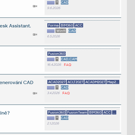
*
CAD
9.6.2026
esk Assistant.
Forma
BIM360
ACC
Win11
CAD
6.5.2026
Fusion360
*
CAD,CAM
16.4.2026
FAQ
 generování CAD
ACAD2027
ACLT2027
ACADM2027
Map2...
*
CAD
3.4.2026
FAQ
tině?
Fusion360
FusionTeam
BIM360
ACC
...
*
CAD
2.1.2026