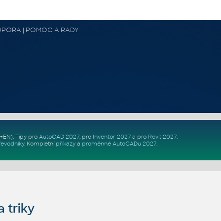
 PODPORA | POMOC A RADY
Z+EN)
. Tipy pro
AutoCAD 2027
, pro
Inventor 2027
a pro
Revit 2027
.
řevodníky
.
Kompletní
příkazy
a
proměnné AutoCADu 2027
.
 triky