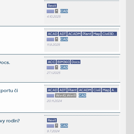
Revit
*
CAD
4.10.2025
ACAD
ADT
ACADM
Plant
Map
Civil3D...
*
CAD
11.9.2025
Docs.
ACC
BIM360
Docs
*
CAD
27.1.2025
portu či
ACAD
ADT
Plant
ACADM
Civil
Map
A...
Win10,Win11
CAD
20.11.2024
vy rodin?
Revit
*
CAD
9.7.2024