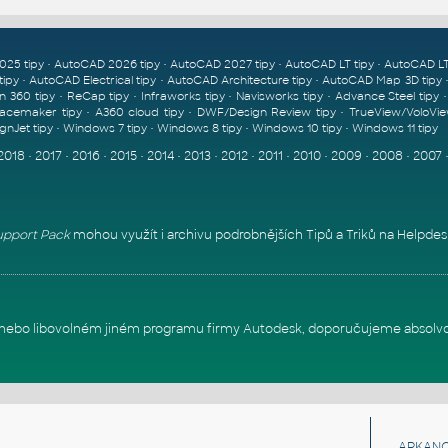
•
•
•
•
025 tipy
AutoCAD 2026 tipy
AutoCAD 2027 tipy
AutoCAD LT tipy
AutoCAD LT
•
•
•
tipy
AutoCAD Electrical tipy
AutoCAD Architecture tipy
AutoCAD Map 3D tipy
•
•
•
•
n 360 tipy
ReCap tipy
Infraworks tipy
Navisworks tipy
Advance Steel tipy
•
•
•
acemaker tipy
A360 cloud tipy
DWF/Design Review tipy
TrueView/VoloVie
•
•
•
•
gnJet tipy
Windows 7 tipy
Windows 8 tipy
Windows 10 tipy
Windows 11 tipy
2018
•
2017
•
2016
•
2015
•
2014
•
2013
•
2012
•
2011
•
2010
•
2009
•
2008
•
2007
pport Pack
mohou využít i archivu podrobnějších Tipů a Triků na
Helpdes
itu nebo libovolném jiném programu firmy Autodesk, doporučujeme absolv
ARKANC