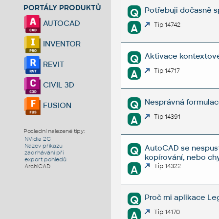
PORTÁLY PRODUKTŮ
Potřebuji dočasně sp
Q
AUTOCAD
Tip 14742
A
INVENTOR
Aktivace kontextové
Q
REVIT
Tip 14717
A
CIVIL 3D
Nesprávná formulac
Q
FUSION
Tip 14391
A
Poslední nalezené tipy:
NVidia 2C
Název příkazu
AutoCAD se nespustí
Q
zadrhávání při
kopírování, nebo ch
export pohledů
Tip 14322
ArchiCAD
A
Proč mi aplikace Le
Q
Tip 14170
A