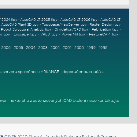
•
•
•
 2024 tipy
AutoCAD LT 2025 tipy
AutoCAD LT 2026 tipy
AutoCAD LT
•
•
•
AutoCAD Plant 3D tipy
Topobase/MapServer tipy
Raster Design tipy
•
•
•
•
Robot Structural Analysis tipy
Simulation/CFD tipy
Fabrication tipy
•
•
•
•
•
w tipy
Enscape tipy
VRED tipy
PowerMill tipy
FeatureCAM tipy
•
2006
•
2005
•
2004
•
2003
•
2002
•
2001
•
2000
•
1999
•
1998
k serveru
společnosti ARKANCE - doporučenou součást
ování některého z autorizovaných
CAD školení
nebo
kontaktujte
E CZ/SK
(CAD Studio) - Autodesk Platinum Partner & Training