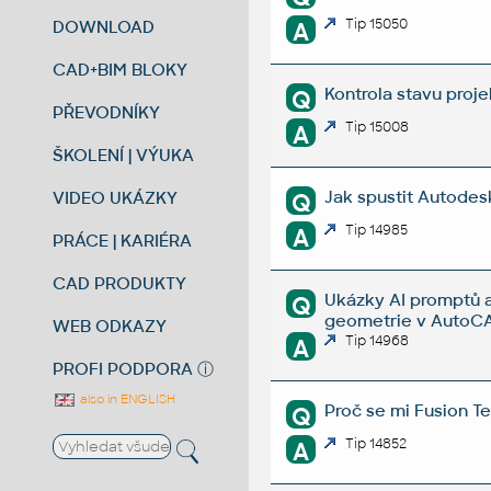
Tip 15050
DOWNLOAD
A
CAD+BIM BLOKY
Kontrola stavu proj
Q
PŘEVODNÍKY
Tip 15008
A
ŠKOLENÍ | VÝUKA
Jak spustit Autodes
VIDEO UKÁZKY
Q
Tip 14985
A
PRÁCE | KARIÉRA
CAD PRODUKTY
Ukázky AI promptů a
Q
geometrie v AutoCA
WEB ODKAZY
Tip 14968
A
PROFI PODPORA
ⓘ
also in ENGLISH
Proč se mi Fusion T
Q
Tip 14852
A