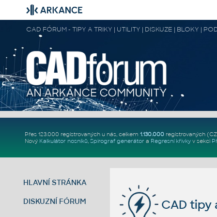
CAD FÓRUM - TIPY A TRIKY | UTILITY | DISKUZE | BLOKY |
Přes 123.000 registrovaných u nás, celkem
1.130.000
registrovaných (C
Nový
Kalkulátor nosníků
,
Spirograf generátor
a
Regresní křivky
v sekci
P
HLAVNÍ STRÁNKA
DISKUZNÍ FÓRUM
CAD tipy a