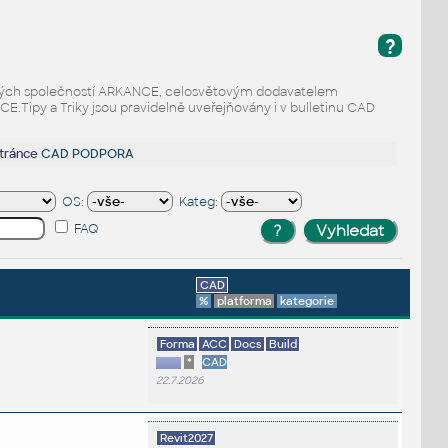
?
odaných společností ARKANCE, celosvětovým dodavatelem
Tipy a Triky jsou pravidelně uveřejňovány i v bulletinu CAD
stránce
CAD PODPORA
OS:
Kateg:
FAQ
CAD
%
platforma
kategorie
Forma
ACC
Docs
Build
*
CAD
22.7.2026
Revit2027