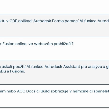
ektu v CDE aplikaci Autodesk Forma pomocí AI funkce Autod
k Fusion online, ve webovém prohlížeči?
 úskalí použití AI funkce Autodesk Assistant pro analýzu a
Du a Fusionu.
eam nebo ACC Docs či Build zobrazuje v němčině či španělš