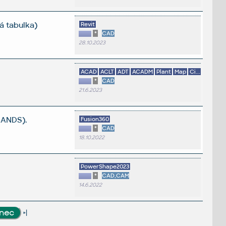
á tabulka)
Revit
*
CAD
28.10.2023
ACAD
ACLT
ADT
ACADM
Plant
Map
Ci...
*
CAD
21.6.2023
MANDS).
Fusion360
*
CAD
18.10.2022
PowerShape2023
*
CAD,CAM
14.6.2022
»|