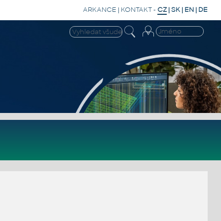
ARKANCE
|
KONTAKT
-
CZ
|
SK
|
EN
|
DE