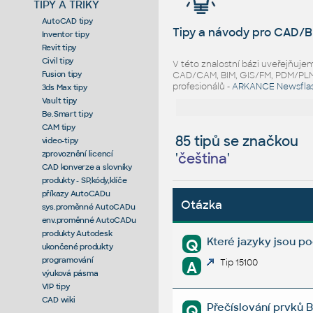
TIPY A TRIKY
AutoCAD tipy
Tipy a návody pro CAD/B
Inventor tipy
Revit tipy
Civil tipy
V této znalostní bázi uveřejňuj
Fusion tipy
CAD/CAM, BIM, GIS/FM, PDM/PLM ř
profesionálů -
ARKANCE Newsfla
3ds Max tipy
Vault tipy
Be.Smart tipy
CAM tipy
85 tipů se značkou
video-tipy
zprovoznění licencí
'
čeština
'
CAD konverze a slovníky
produkty - SP,kódy,klíče
příkazy AutoCADu
Otázka
sys.proměnné AutoCADu
env.proměnné AutoCADu
produkty Autodesk
Které jazyky jsou 
Q
ukončené produkty
programování
Tip 15100
A
výuková pásma
VIP tipy
CAD wiki
Přečíslování prvků B
Q