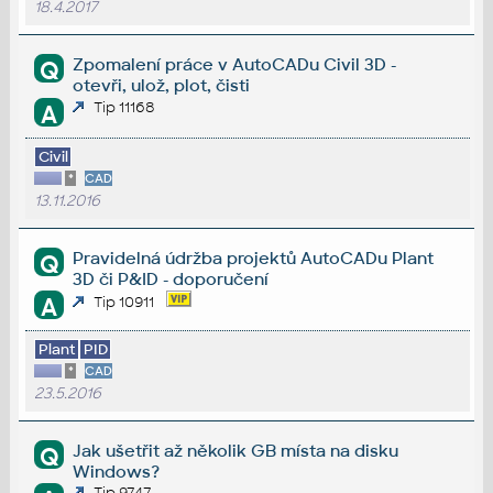
18.4.2017
Zpomalení práce v AutoCADu Civil 3D -
Q
otevři, ulož, plot, čisti
Tip 11168
A
Civil
*
CAD
13.11.2016
Pravidelná údržba projektů AutoCADu Plant
Q
3D či P&ID - doporučení
A
Tip 10911
Plant
PID
*
CAD
23.5.2016
Jak ušetřit až několik GB místa na disku
Q
Windows?
Tip 9747