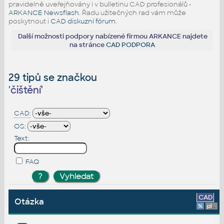
pravidelně uveřejňovány i v bulletinu CAD profesionálů -
ARKANCE Newsflash
. Řadu užitečných rad vám může
poskytnout i
CAD diskuzní fórum
.
Další možnosti podpory nabízené firmou ARKANCE najdete
na stránce
CAD PODPORA
29 tipů se značkou
'
čištění
'
CAD:
OS:
Text:
FAQ
CAD
Otázka
%
platforma