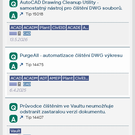
AutoCAD Drawing Cleanup Utility -
Q
samostatný nástroj pro čištění DWG souborů.
Tip 15018
A
ACAD
ACADM
Plant
Civil3D
ACADE
A...
*
CAD
13.5.2026
PurgeAll - automatizace čištění DWG výkresu
Q
Tip 14475
A
ACAD
ACADM
ADT
AMEP
Plant
Civil3...
*
CAD
6.4.2025
Průvodce čištěním ve Vaultu neumožňuje
Q
odstranit zastaralou verzi dokumentu.
Tip 14407
A
Vault