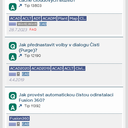
cache cloudových služeb?
Tip 13803
A
ACAD
ACLT
ADT
ACADM
Plant
Map
Ci...
Win10,Win11
CAD
28.7.2023
FAQ
Jak přednastavit volby v dialogu Čisti
Q
(Purge)?
Tip 12190
A
ACAD2020
ACAD2019
ACAD
ACLT
Civi...
*
CAD
4.4.2019
Jak provést automatickou čistou odinstalaci
Q
Fusion 360?
Tip 11392
A
Fusion360
*
CAD