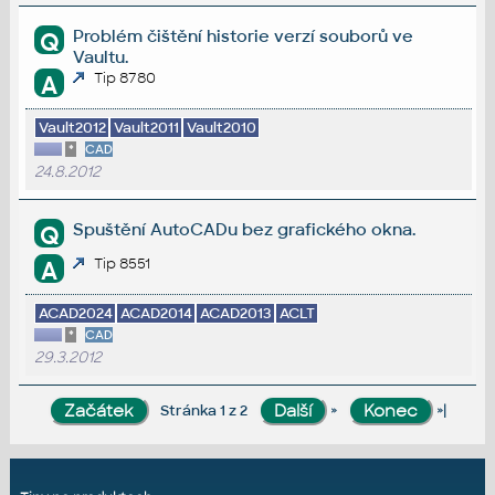
Problém čištění historie verzí souborů ve
Q
Vaultu.
Tip 8780
A
Vault2012
Vault2011
Vault2010
*
CAD
24.8.2012
Spuštění AutoCADu bez grafického okna.
Q
Tip 8551
A
ACAD2024
ACAD2014
ACAD2013
ACLT
*
CAD
29.3.2012
»
»|
Stránka 1 z 2