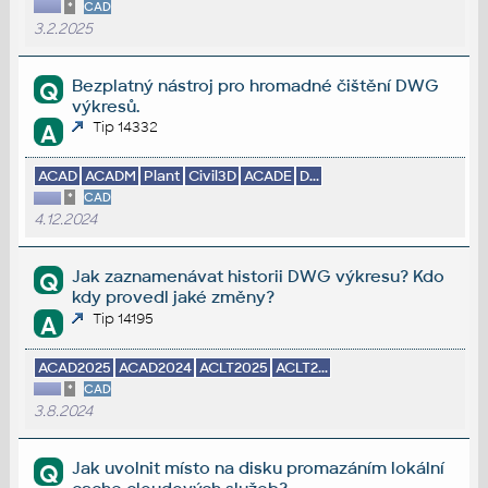
*
CAD
3.2.2025
Bezplatný nástroj pro hromadné čištění DWG
Q
výkresů.
Tip 14332
A
ACAD
ACADM
Plant
Civil3D
ACADE
D...
*
CAD
4.12.2024
Jak zaznamenávat historii DWG výkresu? Kdo
Q
kdy provedl jaké změny?
Tip 14195
A
ACAD2025
ACAD2024
ACLT2025
ACLT2...
*
CAD
3.8.2024
Jak uvolnit místo na disku promazáním lokální
Q