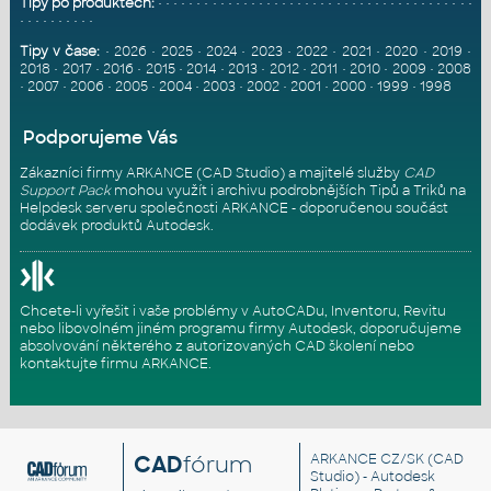
Tipy po produktech:
•
•
•
•
•
•
•
•
•
•
•
•
•
•
•
•
•
•
•
•
•
•
•
•
•
•
•
•
•
•
•
•
•
•
•
•
•
•
•
•
•
•
•
•
•
•
•
•
•
•
•
Tipy v čase:
•
2026
•
2025
•
2024
•
2023
•
2022
•
2021
•
2020
•
2019
•
2018
•
2017
•
2016
•
2015
•
2014
•
2013
•
2012
•
2011
•
2010
•
2009
•
2008
•
2007
•
2006
•
2005
•
2004
•
2003
•
2002
•
2001
•
2000
•
1999
•
1998
Podporujeme Vás
Zákazníci firmy ARKANCE (CAD Studio) a majitelé služby
CAD
Support Pack
mohou využít i archivu podrobnějších Tipů a Triků na
Helpdesk serveru
společnosti ARKANCE - doporučenou součást
dodávek produktů Autodesk.
Chcete-li vyřešit i vaše problémy v AutoCADu, Inventoru, Revitu
nebo libovolném jiném programu firmy Autodesk, doporučujeme
absolvování některého z autorizovaných
CAD školení
nebo
kontaktujte firmu ARKANCE
.
CAD
fórum
ARKANCE CZ/SK
(CAD
Studio) - Autodesk