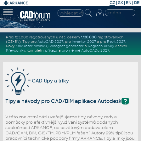
CZ
|
SK
|
EN
|
DE
Přes 123.000 registrovaných u nás, celkem
1.130.000
registrovaných
(CZ+EN)
. Tipy pro
AutoCAD 2027
, pro
Inventor 2027
a pro
Revit 2027
.
Nový
Kalkulátor nosníků
,
Spirograf generátor
a
Regresní křivky
v sekci
Převodníky
.
Kompletní
příkazy
a
proměnné AutoCADu 2027
.
CAD tipy a triky
?
Tipy a návody pro CAD/BIM aplikace Autodesk
V této znalostní bázi uveřejňujeme tipy, návody, rady a
pomůcky pro efektivnější využívání systémů dodaných
společností ARKANCE, celosvětovým dodavatelem
CAD/CAM, BIM, GIS/FM, PDM/PLM řešení. Autory 99% tipů jsou
pracovníci technické podpory firmy ARKANCE.Tipy a Triky jsou