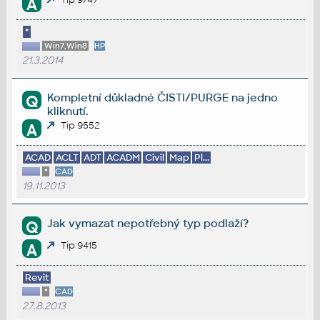
A
*
Win7,Win8
HP
21.3.2014
Kompletní důkladné ČISTI/PURGE na jedno
Q
kliknutí.
Tip 9552
A
ACAD
ACLT
ADT
ACADM
Civil
Map
Pl...
*
CAD
19.11.2013
Jak vymazat nepotřebný typ podlaží?
Q
Tip 9415
A
Revit
*
CAD
27.8.2013