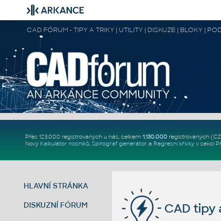
CAD FÓRUM - TIPY A TRIKY | UTILITY | DISKUZE | BLOKY |
Přes 123.000 registrovaných u nás, celkem
1.130.000
registrovaných (C
Nový
Kalkulátor nosníků
,
Spirograf generátor
a
Regresní křivky
v sekci
P
HLAVNÍ STRÁNKA
DISKUZNÍ FÓRUM
CAD tipy a