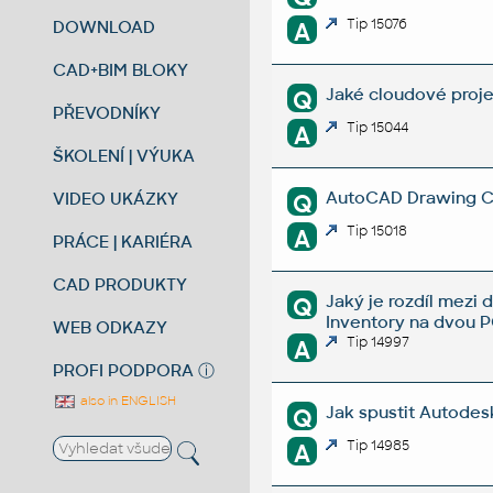
Tip 15076
DOWNLOAD
A
CAD+BIM BLOKY
Jaké cloudové proje
Q
PŘEVODNÍKY
Tip 15044
A
ŠKOLENÍ | VÝUKA
AutoCAD Drawing Cle
VIDEO UKÁZKY
Q
Tip 15018
A
PRÁCE | KARIÉRA
CAD PRODUKTY
Jaký je rozdíl mez
Q
Inventory na dvou 
WEB ODKAZY
Tip 14997
A
PROFI PODPORA
ⓘ
also in ENGLISH
Jak spustit Autodes
Q
Tip 14985
A