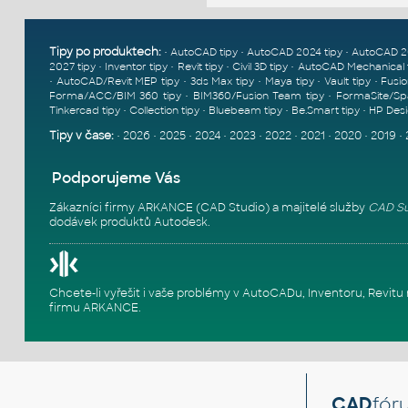
Tipy po produktech:
•
•
•
AutoCAD tipy
AutoCAD 2024 tipy
AutoCAD 2
•
•
•
•
2027 tipy
Inventor tipy
Revit tipy
Civil 3D tipy
AutoCAD Mechanical 
•
•
•
•
•
AutoCAD/Revit MEP tipy
3ds Max tipy
Maya tipy
Vault tipy
Fusio
•
•
Forma/ACC/BIM 360 tipy
BIM360/Fusion Team tipy
FormaSite/Sp
•
•
•
•
Tinkercad tipy
Collection tipy
Bluebeam tipy
Be.Smart tipy
HP Desi
Tipy v čase:
•
2026
•
2025
•
2024
•
2023
•
2022
•
2021
•
2020
•
2019
•
Podporujeme Vás
Zákazníci firmy ARKANCE (CAD Studio) a majitelé služby
CAD Su
dodávek produktů Autodesk.
Chcete-li vyřešit i vaše problémy v AutoCADu, Inventoru, Rev
firmu ARKANCE
.
CAD
fór