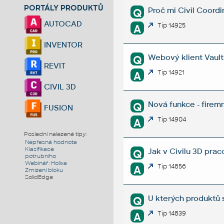
PORTÁLY PRODUKTŮ
Proč mi Civil Coord
Q
AUTOCAD
Tip 14925
A
INVENTOR
Webový klient Vault
Q
REVIT
Tip 14921
A
CIVIL 3D
Nová funkce - firem
Q
FUSION
Tip 14904
A
Poslední nalezené tipy:
Nepřesná hodnota
Klasifikace
Jak v Civilu 3D prac
Q
potrubního
Webinář: Holixa
Tip 14856
A
Zmizení bloku
SolidEdge
U kterých produktů s
Q
Tip 14839
A