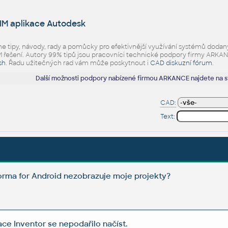
IM aplikace Autodesk
eme tipy, návody, rady a pomůcky pro efektivnější využívání systémů d
ešení. Autory 99% tipů jsou pracovníci technické podpory firmy ARKANCE.
sh
. Řadu užitečných rad vám může poskytnout i
CAD diskuzní fórum
.
Další možnosti podpory nabízené firmou ARKANCE najdete na 
CAD:
Text:
rma for Android nezobrazuje moje projekty?
ce Inventor se nepodařilo načíst.