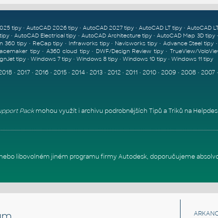
•
•
•
•
025 tipy
AutoCAD 2026 tipy
AutoCAD 2027 tipy
AutoCAD LT tipy
AutoCAD LT
•
•
•
tipy
AutoCAD Electrical tipy
AutoCAD Architecture tipy
AutoCAD Map 3D tipy
•
•
•
•
n 360 tipy
ReCap tipy
Infraworks tipy
Navisworks tipy
Advance Steel tipy
•
•
•
acemaker tipy
A360 cloud tipy
DWF/Design Review tipy
TrueView/VoloVie
•
•
•
•
gnJet tipy
Windows 7 tipy
Windows 8 tipy
Windows 10 tipy
Windows 11 tipy
2018
•
2017
•
2016
•
2015
•
2014
•
2013
•
2012
•
2011
•
2010
•
2009
•
2008
•
2007
pport Pack
mohou využít i archivu podrobnějších Tipů a Triků na
Helpdes
itu nebo libovolném jiném programu firmy Autodesk, doporučujeme absolv
um
ARKANC