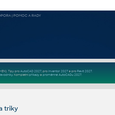
 PODPORA | POMOC A RADY
Z+EN)
. Tipy pro
AutoCAD 2027
, pro
Inventor 2027
a pro
Revit 2027
.
řevodníky
.
Kompletní
příkazy
a
proměnné AutoCADu 2027
.
 triky