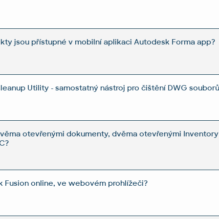
kty jsou přístupné v mobilní aplikaci Autodesk Forma app?
anup Utility - samostatný nástroj pro čištění DWG souborů
i dvěma otevřenými dokumenty, dvěma otevřenými Inventor
PC?
k Fusion online, ve webovém prohlížeči?