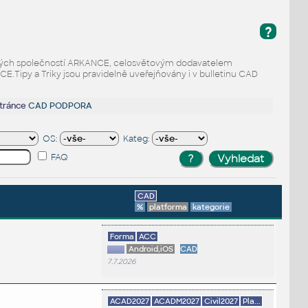
?
odaných společností ARKANCE, celosvětovým dodavatelem
Tipy a Triky jsou pravidelně uveřejňovány i v bulletinu CAD
stránce
CAD PODPORA
OS:
Kateg:
FAQ
CAD
%
platforma
kategorie
Forma
ACC
Android,iOS
CAD
7.7.2026
ACAD2027
ACADM2027
Civil2027
Pla...