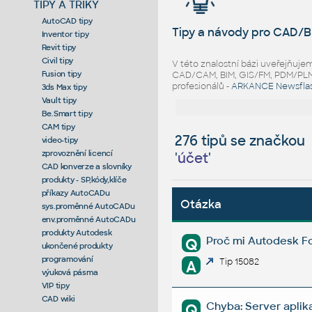
TIPY A TRIKY
AutoCAD tipy
Tipy a návody pro CAD/B
Inventor tipy
Revit tipy
Civil tipy
V této znalostní bázi uveřejňuj
Fusion tipy
CAD/CAM, BIM, GIS/FM, PDM/PLM ř
profesionálů -
ARKANCE Newsfla
3ds Max tipy
Vault tipy
Be.Smart tipy
CAM tipy
276 tipů se značkou
video-tipy
zprovoznění licencí
'
účet
'
CAD konverze a slovníky
produkty - SP,kódy,klíče
příkazy AutoCADu
Otázka
sys.proměnné AutoCADu
env.proměnné AutoCADu
produkty Autodesk
Proč mi Autodesk Fo
Q
ukončené produkty
programování
Tip 15082
A
výuková pásma
VIP tipy
CAD wiki
Chyba: Server aplika
Q