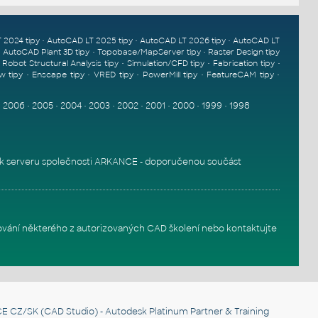
•
•
•
 2024 tipy
AutoCAD LT 2025 tipy
AutoCAD LT 2026 tipy
AutoCAD LT
•
•
•
AutoCAD Plant 3D tipy
Topobase/MapServer tipy
Raster Design tipy
•
•
•
•
Robot Structural Analysis tipy
Simulation/CFD tipy
Fabrication tipy
•
•
•
•
•
w tipy
Enscape tipy
VRED tipy
PowerMill tipy
FeatureCAM tipy
•
2006
•
2005
•
2004
•
2003
•
2002
•
2001
•
2000
•
1999
•
1998
k serveru
společnosti ARKANCE - doporučenou součást
ování některého z autorizovaných
CAD školení
nebo
kontaktujte
E CZ/SK
(CAD Studio) - Autodesk Platinum Partner & Training