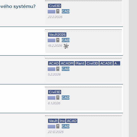
cového systému?
Civil3D
*
CAD
22.2.2026
Vault2026
*
CAD
19.2.2026
ACAD
ACADM
Plant
Civil3D
ACADE
A...
*
CAD
5.2.2026
Civil3D
*
CAD
6.1.2026
Vault
Inv
ACAD
*
CAD
22.12.2025