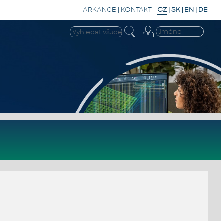
ARKANCE
|
KONTAKT
-
CZ
|
SK
|
EN
|
DE