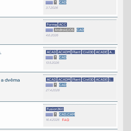
*
CAD
3.7.2026
Forma
ACC
Android,iOS
CAD
4.6.2026
.
ACAD
ACADM
Plant
Civil3D
ACADE
A...
*
CAD
13.5.2026
y a dvěma
ACAD
ACADM
Plant
Civil3D
ACADE
I...
*
CAD
27.4.2026
Fusion360
*
CAD,CAM
16.4.2026
FAQ