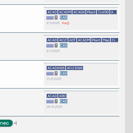
ACAD
ACADM
ACADA
Plant
Civil3D
A...
*
CAD
9.11.2025
FAQ
ACAD
ACLT
ADT
ACADM
Plant
Map
Ci...
*
CAD
6.11.2025
ACAD2026
ACLT2026
*
CAD
31.10.2025
ACAD
ARD
*
CAD
26.10.2025
»|