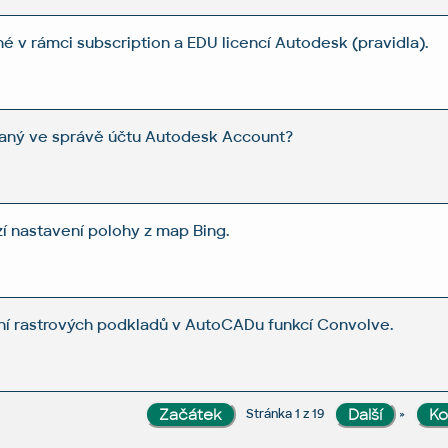
é v rámci subscription a EDU licencí Autodesk (pravidla).
vaný ve správě účtu Autodesk Account?
 nastavení polohy z map Bing.
í rastrových podkladů v AutoCADu funkcí Convolve.
»
Stránka 1 z 19