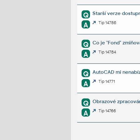
Starší verze dostupn
Q
Tip 14786
A
Co je "Fond" zmiňo
Q
Tip 14784
A
AutoCAD mi nenabízí
Q
Tip 14771
A
Obrazové zpracován
Q
Tip 14766
A