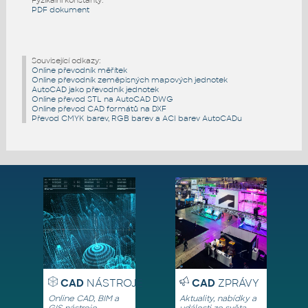
PDF dokument
Související odkazy:
Online převodník měřítek
Online převodník zeměpisných mapových jednotek
AutoCAD jako převodník jednotek
Online převod STL na AutoCAD DWG
Online převod CAD formátů na DXF
Převod CMYK barev, RGB barev a ACI barev AutoCADu
CAD
NÁSTROJE
CAD
ZPRÁVY
Online CAD, BIM a
Aktuality, nabídky a