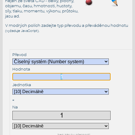
nejen ze světa CAD - délky, plochy,
objemu, času, hmotnosti, hustoty,
síly, tlaku, momentu, výkonu, průtoku,
jasu ad.
V modrých polích zadejte typ převodu a převáděnou hodnotu
.
(vyžaduje JavaScript)
Převod
Hodnota
Jednotka
=
Na
bez záruky přesnosti