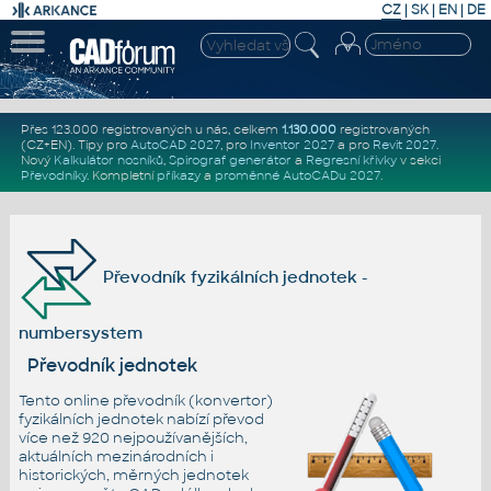
CZ
|
SK
|
EN
|
DE
Přes 123.000 registrovaných u nás, celkem
1.130.000
registrovaných
(CZ+EN)
. Tipy pro
AutoCAD 2027
, pro
Inventor 2027
a pro
Revit 2027
.
Nový
Kalkulátor nosníků
,
Spirograf generátor
a
Regresní křivky
v sekci
Převodníky
.
Kompletní
příkazy
a
proměnné AutoCADu 2027
.
Převodník fyzikálních jednotek -
numbersystem
Převodník jednotek
Tento online převodník (konvertor)
fyzikálních jednotek nabízí převod
více než 920 nejpoužívanějších,
aktuálních mezinárodních i
historických, měrných jednotek