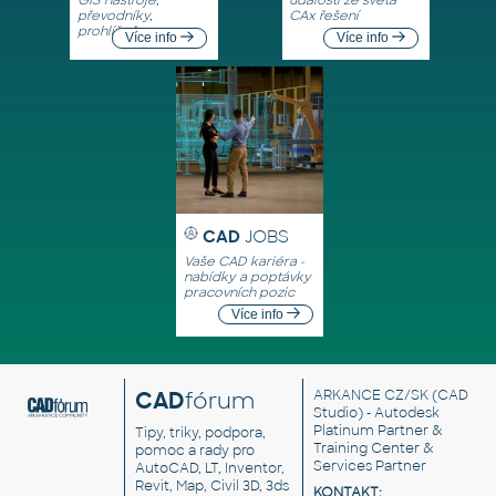
GIS nástroje,
události ze světa
převodníky,
CAx řešení
prohlížeče
Více info
Více info
CAD
JOBS
Vaše CAD kariéra -
nabídky a poptávky
pracovních pozic
Více info
CAD
fórum
ARKANCE CZ/SK
(CAD
Studio) - Autodesk
Platinum Partner &
Tipy, triky, podpora,
Training Center &
pomoc a rady pro
Services Partner
AutoCAD, LT, Inventor,
Revit, Map, Civil 3D, 3ds
KONTAKT: