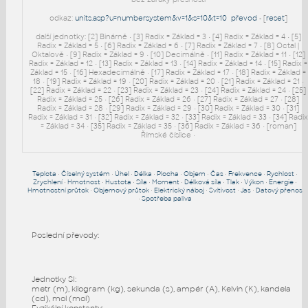
odkaz:
units.asp?u=numbersystem&v=1&s=10&t=10
převod
- [
reset
]
další jednotky: [2] Binárně • [3] Radix = Základ = 3 • [4] Radix = Základ = 4 • [5]
Radix = Základ = 5 • [6] Radix = Základ = 6 • [7] Radix = Základ = 7 • [8] Octal |
Oktalově • [9] Radix = Základ = 9 • [10] Decimálně • [11] Radix = Základ = 11 • [12]
Radix = Základ = 12 • [13] Radix = Základ = 13 • [14] Radix = Základ = 14 • [15] Radix =
Základ = 15 • [16] Hexadecimálně • [17] Radix = Základ = 17 • [18] Radix = Základ =
18 • [19] Radix = Základ = 19 • [20] Radix = Základ = 20 • [21] Radix = Základ = 21 •
[22] Radix = Základ = 22 • [23] Radix = Základ = 23 • [24] Radix = Základ = 24 • [25]
Radix = Základ = 25 • [26] Radix = Základ = 26 • [27] Radix = Základ = 27 • [28]
Radix = Základ = 28 • [29] Radix = Základ = 29 • [30] Radix = Základ = 30 • [31]
Radix = Základ = 31 • [32] Radix = Základ = 32 • [33] Radix = Základ = 33 • [34] Radi
= Základ = 34 • [35] Radix = Základ = 35 • [36] Radix = Základ = 36 • [roman]
Římské číslice •
Teplota
•
Číselný systém
•
Úhel
•
Délka
•
Plocha
•
Objem
•
Čas
•
Frekvence
•
Rychlost
•
Zrychlení
•
Hmotnost
•
Hustota
•
Síla
•
Moment
•
Délková síla
•
Tlak
•
Výkon
•
Energie
•
Hmotnostní průtok
•
Objemový průtok
•
Elektrický náboj
•
Svítivost
•
Jas
•
Datový přenos
•
Spotřeba paliva
Poslední převody:
Jednotky SI:
metr (m), kilogram (kg), sekunda (s), ampér (A), Kelvin (K), kandela
(cd), mol (mol)
Fyzikální konstanty: