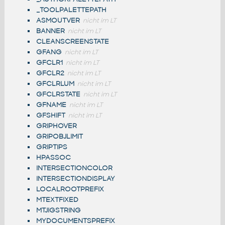
_TOOLPALETTEPATH
ASMOUTVER
nicht im LT
BANNER
nicht im LT
CLEANSCREENSTATE
GFANG
nicht im LT
GFCLR1
nicht im LT
GFCLR2
nicht im LT
GFCLRLUM
nicht im LT
GFCLRSTATE
nicht im LT
GFNAME
nicht im LT
GFSHIFT
nicht im LT
GRIPHOVER
GRIPOBJLIMIT
GRIPTIPS
HPASSOC
INTERSECTIONCOLOR
INTERSECTIONDISPLAY
LOCALROOTPREFIX
MTEXTFIXED
MTJIGSTRING
MYDOCUMENTSPREFIX