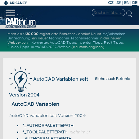
CZ
|
SK
|
EN
|
DE
Mehr als
1.130.000
registrierte Benutzer - danke! Neuer
Maßeinheiten
Umrechnung
, ein neuer
technischer Taschenrechner
in der neuen
Websektion –
Konverter
.
AutoCAD Tipps
,
Inventor Tipps
,
Revit Tipps
,
Fusion Tipps
.
AutoCAD-2027-Befehle
(deutsch-englisch).
AutoCAD Variablen seit
Siehe auch
Befehle
Version 2004
AutoCAD Variablen
AutoCAD Variablen seit Version 2004:
*_AUTHORPALETTEPATH
*_TOOLPALETTEPATH
nicht im LT
_AUTHORPALETTEPATH