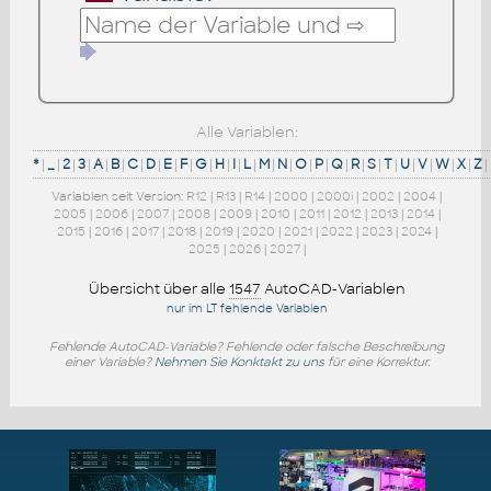
Alle Variablen:
*
|
_
|
2
|
3
|
A
|
B
|
C
|
D
|
E
|
F
|
G
|
H
|
I
|
L
|
M
|
N
|
O
|
P
|
Q
|
R
|
S
|
T
|
U
|
V
|
W
|
X
|
Z
|
Variablen seit Version:
R12
|
R13
|
R14
|
2000
|
2000i
|
2002
|
2004
|
2005
|
2006
|
2007
|
2008
|
2009
|
2010
|
2011
|
2012
|
2013
|
2014
|
2015
|
2016
|
2017
|
2018
|
2019
|
2020
|
2021
|
2022
|
2023
|
2024
|
2025
|
2026
|
2027
|
Übersicht über alle
1547
AutoCAD-Variablen
nur im LT fehlende Variablen
Fehlende AutoCAD-Variable? Fehlende oder falsche Beschreibung
einer Variable?
Nehmen Sie Konktakt zu uns
für eine Korrektur.