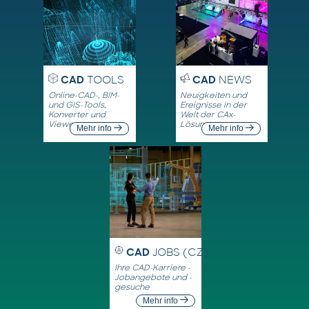
CAD
TOOLS
CAD
NEWS
Online-CAD-, BIM-
Neuigkeiten und
und GIS-Tools,
Ereignisse in der
Konverter und
Welt der CAx-
Viewer
Lösungen
Mehr info
Mehr info
CAD
JOBS (CZ)
Ihre CAD-Karriere -
Jobangebote und -
gesuche
Mehr info