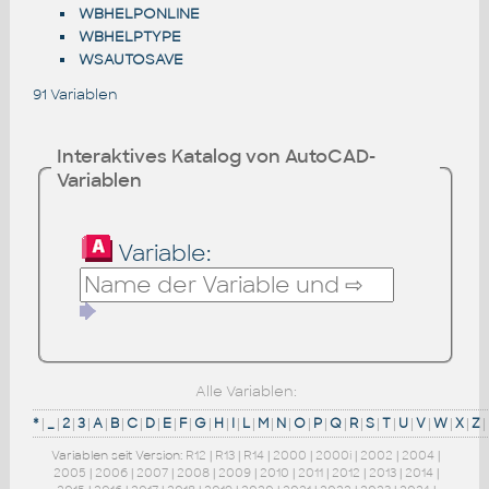
WBHELPONLINE
WBHELPTYPE
WSAUTOSAVE
91 Variablen
Interaktives Katalog von AutoCAD-
Variablen
Variable:
Alle Variablen:
*
|
_
|
2
|
3
|
A
|
B
|
C
|
D
|
E
|
F
|
G
|
H
|
I
|
L
|
M
|
N
|
O
|
P
|
Q
|
R
|
S
|
T
|
U
|
V
|
W
|
X
|
Z
|
Variablen seit Version:
R12
|
R13
|
R14
|
2000
|
2000i
|
2002
|
2004
|
2005
|
2006
|
2007
|
2008
|
2009
|
2010
|
2011
|
2012
|
2013
|
2014
|