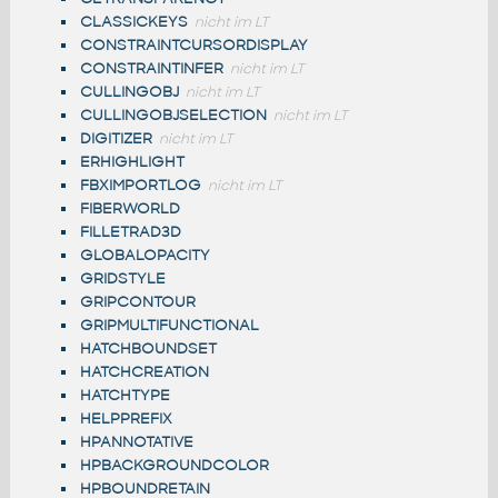
CLASSICKEYS
nicht im LT
CONSTRAINTCURSORDISPLAY
CONSTRAINTINFER
nicht im LT
CULLINGOBJ
nicht im LT
CULLINGOBJSELECTION
nicht im LT
DIGITIZER
nicht im LT
ERHIGHLIGHT
FBXIMPORTLOG
nicht im LT
FIBERWORLD
FILLETRAD3D
GLOBALOPACITY
GRIDSTYLE
GRIPCONTOUR
GRIPMULTIFUNCTIONAL
HATCHBOUNDSET
HATCHCREATION
HATCHTYPE
HELPPREFIX
HPANNOTATIVE
HPBACKGROUNDCOLOR
HPBOUNDRETAIN