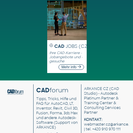
CAD
JOBS (CZ)
Ihre CAD-Karriere -
Jobangebote und -
gesuche
Mehr info
CAD
forum
ARKANCE CZ
(CAD
Studio) - Autodesk
Platinum Partner &
Tipps, Tricks, Hilfe und
Training Center &
FAQ für AutoCAD, LT,
Consulting Services
Inventor, Revit, Civil 3D,
Partner
Fusion, Forma, 3ds Max
und andere Autodesk-
KONTAKT:
Software (Support von
webmaster.cz@arkance.w
ARKANCE)
| tel. +420 910 970 111