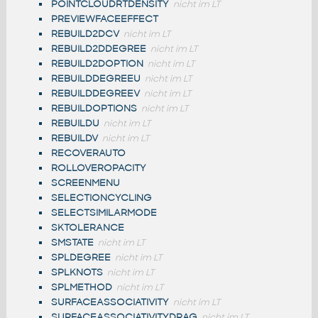
POINTCLOUDRTDENSITY
nicht im LT
PREVIEWFACEEFFECT
REBUILD2DCV
nicht im LT
REBUILD2DDEGREE
nicht im LT
REBUILD2DOPTION
nicht im LT
REBUILDDEGREEU
nicht im LT
REBUILDDEGREEV
nicht im LT
REBUILDOPTIONS
nicht im LT
REBUILDU
nicht im LT
REBUILDV
nicht im LT
RECOVERAUTO
ROLLOVEROPACITY
SCREENMENU
SELECTIONCYCLING
SELECTSIMILARMODE
SKTOLERANCE
SMSTATE
nicht im LT
SPLDEGREE
nicht im LT
SPLKNOTS
nicht im LT
SPLMETHOD
nicht im LT
SURFACEASSOCIATIVITY
nicht im LT
SURFACEASSOCIATIVITYDRAG
nicht im LT