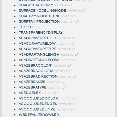
SURFACEAUTOTRIM
nicht im LT
SURFACEMODELINGMODE
nicht im LT
SURFTRIMAUTOEXTEND
nicht im LT
SURFTRIMPROJECTION
nicht im LT
TEXTED
TRANSPARENCYDISPLAY
VSACURVATUREHIGH
nicht im LT
VSACURVATURELOW
nicht im LT
VSACURVATURETYPE
nicht im LT
VSADRAFTANGLEHIGH
nicht im LT
VSADRAFTANGLELOW
nicht im LT
VSAZEBRACOLOR1
nicht im LT
VSAZEBRACOLOR2
nicht im LT
VSAZEBRADIRECTION
nicht im LT
VSAZEBRASIZE
nicht im LT
VSAZEBRATYPE
nicht im LT
VSEDGELEX
nicht im LT
VSOCCLUDEDCOLOR
nicht im LT
VSOCCLUDEDEDGES
nicht im LT
VSOCCLUDEDLTYPE
nicht im LT
WBDEFAULTBROWSER