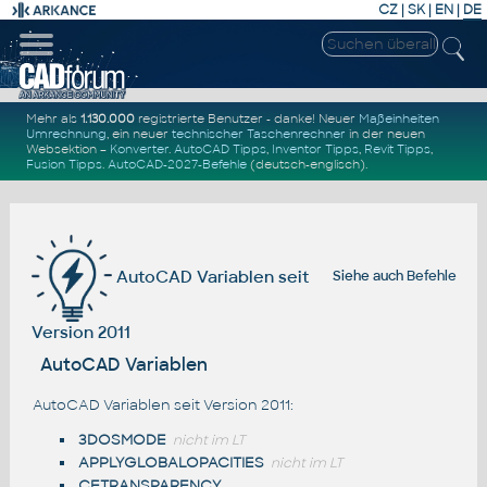
CZ
|
SK
|
EN
|
DE
Mehr als
1.130.000
registrierte Benutzer - danke! Neuer
Maßeinheiten
Umrechnung
, ein neuer
technischer Taschenrechner
in der neuen
Websektion –
Konverter
.
AutoCAD Tipps
,
Inventor Tipps
,
Revit Tipps
,
Fusion Tipps
.
AutoCAD-2027-Befehle
(deutsch-englisch).
AutoCAD Variablen seit
Siehe auch
Befehle
Version 2011
AutoCAD Variablen
AutoCAD Variablen seit Version 2011:
3DOSMODE
nicht im LT
APPLYGLOBALOPACITIES
nicht im LT
CETRANSPARENCY