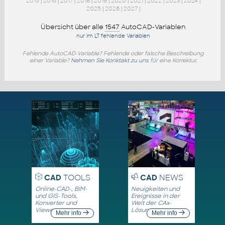
2015
|
2016
|
2017
|
2018
|
2019
|
2020
|
2021
|
2022
|
2023
|
2024
|
2025
|
2026
|
2027
|
Übersicht über alle
1547
AutoCAD-Variablen
nur im LT fehlende Variablen
Fehlende AutoCAD-Variable? Fehlende oder falsche Beschreibung
einer Variable?
Nehmen Sie Konktakt zu uns
für eine Korrektur.
CAD
TOOLS
CAD
NEWS
Online-CAD-, BIM-
Neuigkeiten und
und GIS-Tools,
Ereignisse in der
Konverter und
Welt der CAx-
Viewer
Lösungen
Mehr info
Mehr info