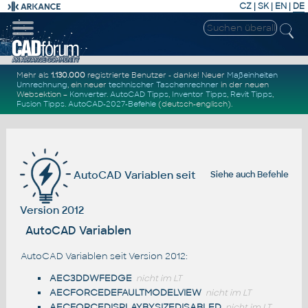
CZ
|
SK
|
EN
|
DE
Mehr als
1.130.000
registrierte Benutzer - danke! Neuer
Maßeinheiten
Umrechnung
, ein neuer
technischer Taschenrechner
in der neuen
Websektion –
Konverter
.
AutoCAD Tipps
,
Inventor Tipps
,
Revit Tipps
,
Fusion Tipps
.
AutoCAD-2027-Befehle
(deutsch-englisch).
AutoCAD Variablen seit
Siehe auch
Befehle
Version 2012
AutoCAD Variablen
AutoCAD Variablen seit Version 2012:
AEC3DDWFEDGE
nicht im LT
AECFORCEDEFAULTMODELVIEW
nicht im LT
AECFORCEDISPLAYBYSIZEDISABLED
nicht im LT