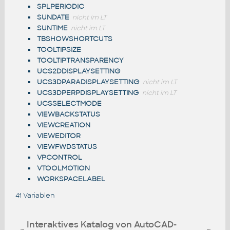
SPLPERIODIC
SUNDATE
nicht im LT
SUNTIME
nicht im LT
TBSHOWSHORTCUTS
TOOLTIPSIZE
TOOLTIPTRANSPARENCY
UCS2DDISPLAYSETTING
UCS3DPARADISPLAYSETTING
nicht im LT
UCS3DPERPDISPLAYSETTING
nicht im LT
UCSSELECTMODE
VIEWBACKSTATUS
VIEWCREATION
VIEWEDITOR
VIEWFWDSTATUS
VPCONTROL
VTOOLMOTION
WORKSPACELABEL
41 Variablen
Interaktives Katalog von AutoCAD-