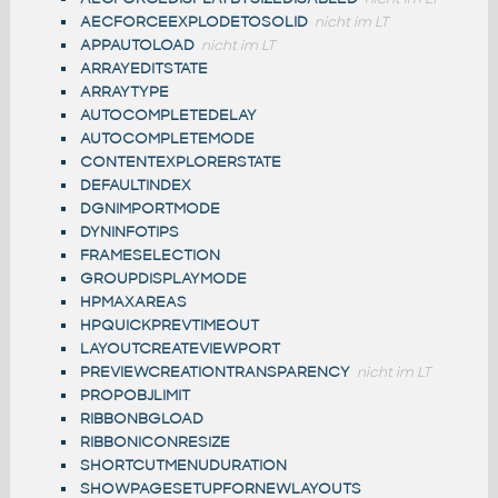
AECFORCEEXPLODETOSOLID
nicht im LT
APPAUTOLOAD
nicht im LT
ARRAYEDITSTATE
ARRAYTYPE
AUTOCOMPLETEDELAY
AUTOCOMPLETEMODE
CONTENTEXPLORERSTATE
DEFAULTINDEX
DGNIMPORTMODE
DYNINFOTIPS
FRAMESELECTION
GROUPDISPLAYMODE
HPMAXAREAS
HPQUICKPREVTIMEOUT
LAYOUTCREATEVIEWPORT
PREVIEWCREATIONTRANSPARENCY
nicht im LT
PROPOBJLIMIT
RIBBONBGLOAD
RIBBONICONRESIZE
SHORTCUTMENUDURATION
SHOWPAGESETUPFORNEWLAYOUTS