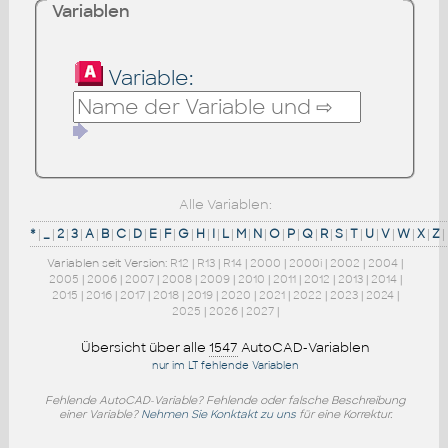
Variablen
Variable:
Alle Variablen:
*
|
_
|
2
|
3
|
A
|
B
|
C
|
D
|
E
|
F
|
G
|
H
|
I
|
L
|
M
|
N
|
O
|
P
|
Q
|
R
|
S
|
T
|
U
|
V
|
W
|
X
|
Z
|
Variablen seit Version:
R12
|
R13
|
R14
|
2000
|
2000i
|
2002
|
2004
|
2005
|
2006
|
2007
|
2008
|
2009
|
2010
|
2011
|
2012
|
2013
|
2014
|
2015
|
2016
|
2017
|
2018
|
2019
|
2020
|
2021
|
2022
|
2023
|
2024
|
2025
|
2026
|
2027
|
Übersicht über alle
1547
AutoCAD-Variablen
nur im LT fehlende Variablen
Fehlende AutoCAD-Variable? Fehlende oder falsche Beschreibung
einer Variable?
Nehmen Sie Konktakt zu uns
für eine Korrektur.