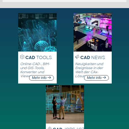
CAD
TOOLS
CAD
NEWS
Online-CAD-, BIM-
Neuigkeiten und
und GIS-Tools,
Ereignisse in der
Konverter und
Welt der CAx-
Viewer
Lösungen
Mehr info
Mehr info