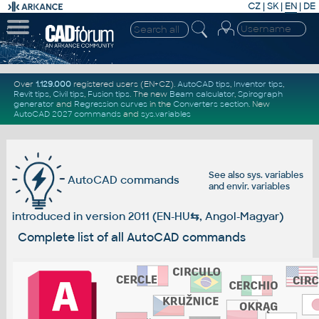
CZ
|
SK
|
EN
|
DE
Over
1.129.000
registered users (EN+CZ).
AutoCAD tips
,
Inventor tips
,
Revit tips
,
Civil tips
,
Fusion tips
. The new
Beam calculator
,
Spirograph
generator
and
Regression curves
in the
Converters section
.
New
AutoCAD 2027 commands
and
sys.variables
See also
sys. variables
AutoCAD commands
and
envir. variables
introduced in version 2011 (EN-HU
⇆
, Angol-Magyar)
Complete list of all AutoCAD commands