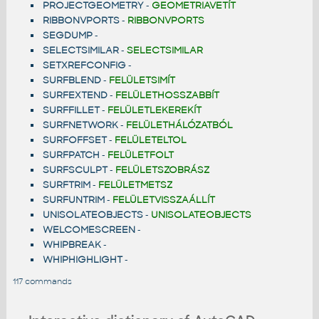
PROJECTGEOMETRY
-
GEOMETRIAVETÍT
RIBBONVPORTS
-
RIBBONVPORTS
SEGDUMP
-
SELECTSIMILAR
-
SELECTSIMILAR
SETXREFCONFIG
-
SURFBLEND
-
FELÜLETSIMÍT
SURFEXTEND
-
FELÜLETHOSSZABBÍT
SURFFILLET
-
FELÜLETLEKEREKÍT
SURFNETWORK
-
FELÜLETHÁLÓZATBÓL
SURFOFFSET
-
FELÜLETELTOL
SURFPATCH
-
FELÜLETFOLT
SURFSCULPT
-
FELÜLETSZOBRÁSZ
SURFTRIM
-
FELÜLETMETSZ
SURFUNTRIM
-
FELÜLETVISSZAÁLLÍT
UNISOLATEOBJECTS
-
UNISOLATEOBJECTS
WELCOMESCREEN
-
WHIPBREAK
-
WHIPHIGHLIGHT
-
117 commands