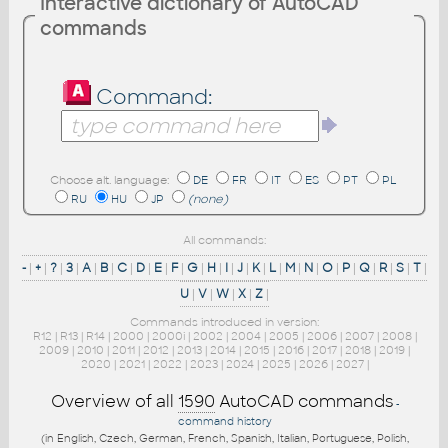
Interactive dictionary of AutoCAD
commands
Command:
Choose alt. language:
DE
FR
IT
ES
PT
PL
RU
HU
JP
(none)
All commands:
-
|
+
|
?
|
3
|
A
|
B
|
C
|
D
|
E
|
F
|
G
|
H
|
I
|
J
|
K
|
L
|
M
|
N
|
O
|
P
|
Q
|
R
|
S
|
T
|
U
|
V
|
W
|
X
|
Z
|
Commands introduced in version:
R12
|
R13
|
R14
|
2000
|
2000i
|
2002
|
2004
|
2005
|
2006
|
2007
|
2008
|
2009
|
2010
|
2011
|
2012
|
2013
|
2014
|
2015
|
2016
|
2017
|
2018
|
2019
|
2020
|
2021
|
2022
|
2023
|
2024
|
2025
|
2026
|
2027
|
Overview of all
1590
AutoCAD commands
-
command history
(in English, Czech, German, French, Spanish, Italian, Portuguese, Polish,