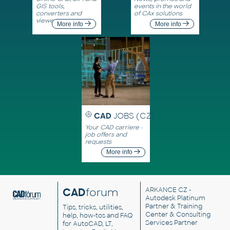
GIS tools,
events in the world
converters and
of CAx solutions
viewers
More info
More info
CAD
JOBS (CZ)
Your CAD carriere -
job offers and
requests
More info
CAD
forum
ARKANCE CZ
-
Autodesk Platinum
Partner & Training
Tips, tricks, utilities,
Center & Consulting
help, how-tos and FAQ
Services Partner
for AutoCAD, LT,