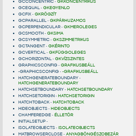
GCCONCENTRIC
-
GKKONCENTRIKUS
GCEQUAL
-
GKEGYENLO
GCFIX
-
GKRÖGZÍT
GCPARALLEL
-
GKPÁRHUZAMOS
GCPERPENDICULAR
-
GKMEROLEGES
GCSMOOTH
-
GKSIMA
GCSYMMETRIC
-
GKSZIMMETRIKUS
GCTANGENT
-
GKÉRINTO
GCVERTICAL
-
GKFÜGGOLEGES
GCHORIZONTAL
-
GKVÍZSZINTES
GRAPHICSCONFIG
-
GRAFIKUSBEÁLL
-GRAPHICSCONFIG
-
-GRAFIKUSBEÁLL
HATCHGENERATEBOUNDARY
-
HATCHGENERATEBOUNDARY
HATCHSETBOUNDARY
-
HATCHSETBOUNDARY
HATCHSETORIGIN
-
HATCHSETORIGIN
HATCHTOBACK
-
HATCHTOBACK
HIDEOBJECTS
-
HIDEOBJECTS
CHAMFEREDGE
-
ÉLLETÖR
INITIALSETUP
-
ISOLATEOBJECTS
-
ISOLATEOBJECTS
MATBROWSERCLOSE
-
ANYAGBÖNGÉSZOBEZÁR