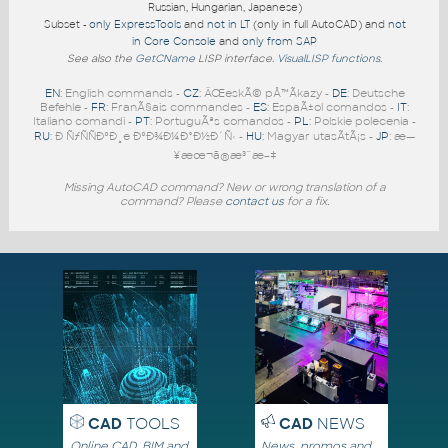
Russian, Hungarian, Japanese)
Subset -
only ExpressTools
and
not in LT
(only in full AutoCAD) and
not
in Core Console
and
only from SAP
See also the
GetCName
LISP interface.
VisualLISP functions
.
EN
: English commands -
CZ
: ÄŒeskÃ© pÅ™Ã­kazy -
DE
: Deutsche
Befehle -
FR
: FranÃ§ais commandes -
ES
: EspaÃ±ol comandos -
IT
:
Italiano comandi -
PT
: PortuguÃªs comandos -
PL
: Polskie polecenia -
RU
: Ð ÑƒÑÑÐºÐ¸e ÐºÐ¾Ð¼Ð°Ð½Ð´Ñ‹ -
HU
: Magyar utasÃ­tÃ¡s -
JP
: æ—
¥æœ¬ã®æ³¨æ–‡
Missing AutoCAD command? New or wrong translation of a
command? Please
contact us
for a fix.
CAD
TOOLS
CAD
NEWS
Online CAD, BIM and
News, promos and