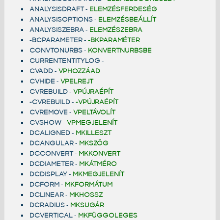
ANALYSISDRAFT
-
ELEMZÉSFERDESÉG
ANALYSISOPTIONS
-
ELEMZÉSBEÁLLÍT
ANALYSISZEBRA
-
ELEMZÉSZEBRA
-BCPARAMETER
-
-BKPARAMÉTER
CONVTONURBS
-
KONVERTNURBSBE
CURRENTENTITYLOG
-
CVADD
-
VPHOZZÁAD
CVHIDE
-
VPELREJT
CVREBUILD
-
VPÚJRAÉPÍT
-CVREBUILD
-
-VPÚJRAÉPÍT
CVREMOVE
-
VPELTÁVOLÍT
CVSHOW
-
VPMEGJELENÍT
DCALIGNED
-
MKILLESZT
DCANGULAR
-
MKSZÖG
DCCONVERT
-
MKKONVERT
DCDIAMETER
-
MKÁTMÉRO
DCDISPLAY
-
MKMEGJELENÍT
DCFORM
-
MKFORMÁTUM
DCLINEAR
-
MKHOSSZ
DCRADIUS
-
MKSUGÁR
DCVERTICAL
-
MKFÜGGOLEGES