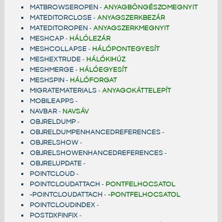
MATBROWSEROPEN
-
ANYAGBÖNGÉSZOMEGNYIT
MATEDITORCLOSE
-
ANYAGSZERKBEZÁR
MATEDITOROPEN
-
ANYAGSZERKMEGNYIT
MESHCAP
-
HÁLÓLEZÁR
MESHCOLLAPSE
-
HÁLÓPONTEGYESÍT
MESHEXTRUDE
-
HÁLÓKIHÚZ
MESHMERGE
-
HÁLÓEGYESÍT
MESHSPIN
-
HÁLÓFORGAT
MIGRATEMATERIALS
-
ANYAGOKÁTTELEPÍT
MOBILEAPPS
-
NAVBAR
-
NAVSÁV
OBJRELDUMP
-
OBJRELDUMPENHANCEDREFERENCES
-
OBJRELSHOW
-
OBJRELSHOWENHANCEDREFERENCES
-
OBJRELUPDATE
-
POINTCLOUD
-
POINTCLOUDATTACH
-
PONTFELHOCSATOL
-POINTCLOUDATTACH
-
-PONTFELHOCSATOL
POINTCLOUDINDEX
-
POSTDXFINFIX
-