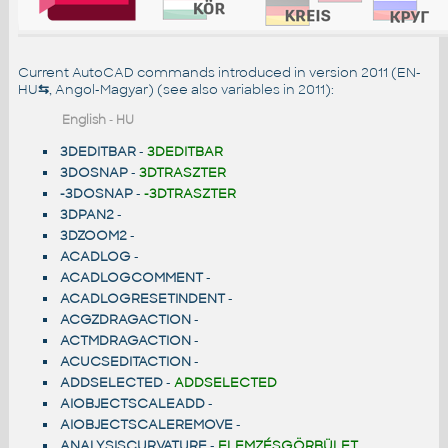
Current AutoCAD commands introduced in version 2011 (EN-
HU
⇆
, Angol-Magyar) (see also
variables in 2011
):
English
-
HU
3DEDITBAR
-
3DEDITBAR
3DOSNAP
-
3DTRASZTER
-3DOSNAP
-
-3DTRASZTER
3DPAN2
-
3DZOOM2
-
ACADLOG
-
ACADLOGCOMMENT
-
ACADLOGRESETINDENT
-
ACGZDRAGACTION
-
ACTMDRAGACTION
-
ACUCSEDITACTION
-
ADDSELECTED
-
ADDSELECTED
AIOBJECTSCALEADD
-
AIOBJECTSCALEREMOVE
-
ANALYSISCURVATURE
-
ELEMZÉSGÖRBÜLET