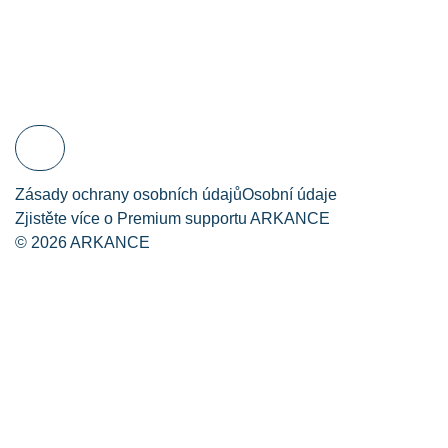
Koupit Premium
Přihlásit se pro
Zadat
support
přístup k plnému
požadavek týmu
obsahu
expertů
Čeština
Zásady ochrany osobních údajů
Osobní údaje
Zjistěte více o Premium supportu ARKANCE
© 2026 ARKANCE