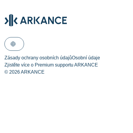
Koupit Premium
Přihlásit se pro
Zadat
support
přístup k plnému
požadavek týmu
obsahu
expertů
Čeština
Zásady ochrany osobních údajů
Osobní údaje
Zjistěte více o Premium supportu ARKANCE
© 2026 ARKANCE