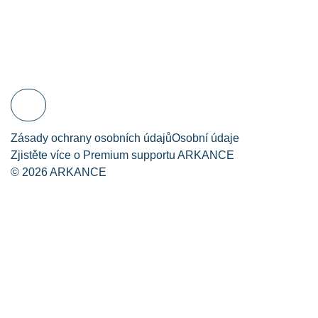
Koupit Premium
Přihlásit se pro
Zadat
support
přístup k plnému
požadavek týmu
obsahu
expertů
Čeština
Zásady ochrany osobních údajů
Osobní údaje
Zjistěte více o Premium supportu ARKANCE
© 2026 ARKANCE