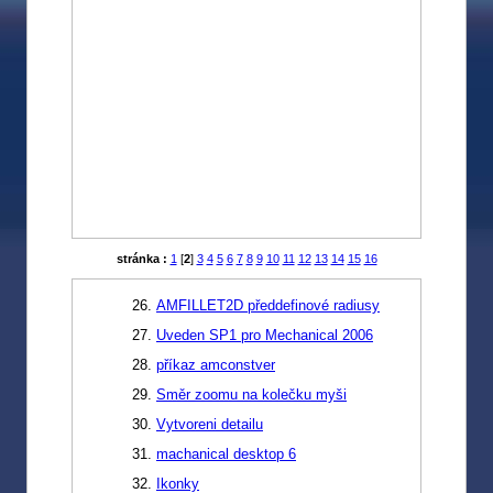
stránka :
1
[
2
]
3
4
5
6
7
8
9
10
11
12
13
14
15
16
AMFILLET2D předdefinové radiusy
Uveden SP1 pro Mechanical 2006
příkaz amconstver
Směr zoomu na kolečku myši
Vytvoreni detailu
machanical desktop 6
Ikonky