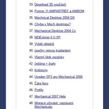
Download 3D součástí
Pomoc !!! AMPARTREF a AMBOM
Mechnical Desktop 2004 DX
Chyba v Mech desktopu?
Mechanical Desktop 2004 Cz
MDEsktop 4 U XP
Výběr objektů
úsečky nejsou koplanární
Vlastní blok rozpisky
čeština + šrafy
Knihovny
Uveden SP2 pro Mechanical 2006
Čára řezu
Profily
Mechanical 2007 Help
Migrace uživatel. nastavení
Mechanicalu