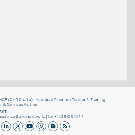
NCE
(CAD Studio) - Autodesk Platinum Partner & Training
r & Services Partner
AKT:
ster.cz@arkance.world | tel. +420 910 970 111