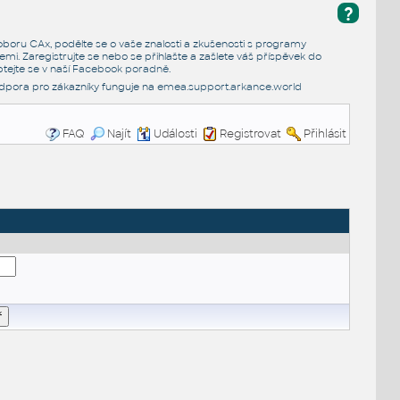
?
e oboru CAx, podělte se o vaše znalosti a zkušenosti s programy
emi. Zaregistrujte se nebo se přihlašte a zašlete váš příspěvek do
tejte se v naší
Facebook poradně
.
dpora pro zákazníky funguje na
emea.support.arkance.world
FAQ
Najít
Události
Registrovat
Přihlásit