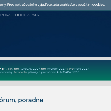
lamy. Před pokračováním vyjadřete, zda souhlasíte s použitím cookies.
 PODPORA | POMOC A RADY
Z+EN)
. Tipy pro
AutoCAD 2027
, pro
Inventor 2027
a pro
Revit 2027
.
řevodníky
.
Kompletní
příkazy
a
proměnné AutoCADu 2027
.
fórum, poradna