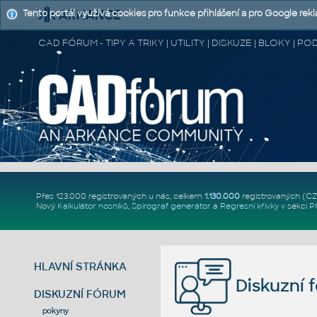
Tento portál využívá cookies pro funkce přihlášení a pro Google rek
CAD FÓRUM - TIPY A TRIKY | UTILITY | DISKUZE | BLOKY |
Přes 123.000 registrovaných u nás, celkem
1.130.000
registrovaných (C
Nový
Kalkulátor nosníků
,
Spirograf generátor
a
Regresní křivky
v sekci
P
HLAVNÍ STRÁNKA
Diskuzní 
DISKUZNÍ FÓRUM
pokyny