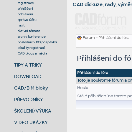
registrace
CAD diskuze, rady, výmě
přihlášení
odhlášení
správa účtu
najít
aktivní témata
archiv konference
Fórum
> Přihlášení do fóra
posledních 100 příspěvků
lokality registrací
CAD blogy a média
Přihlášení do fó
TIPY A TRIKY
Přihlášení do fóra
DOWNLOAD
Toto je soukromé fórum a pr
CAD/BIM bloky
Heslo
Stálé přihlášení na tomto po
PŘEVODNÍKY
ŠKOLENÍ/VÝUKA
VIDEO UKÁZKY