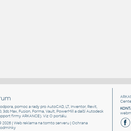
rum
ARKA
Cente
, podpora, pomoc a rady pro AutoCAD, LT, Inventor, Revit,
KONT
3D, 3ds Max, Fusion, Forma, Vault, PowerMill a další Autodesk
webma
support firmy ARKANCE). Viz
O portálu
.
© 2026 |
Web reklama
na tomto serveru |
Ochrana
podmínky