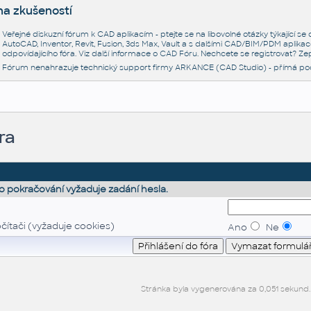
na zkušeností
Veřejné diskuzní fórum k CAD aplikacím - ptejte se na libovolné otázky týkající s
AutoCAD, Inventor, Revit, Fusion, 3ds Max, Vault a s dalšími CAD/BIM/PDM aplikac
odpovídajícího fóra. Viz další informace o
CAD Fóru
. Nechcete se registrovat? Zep
Fórum nenahrazuje technický support firmy ARKANCE (CAD Studio) - přímá po
ra
o pokračování vyžaduje zadání hesla.
čítači (vyžaduje cookies)
Ano
Ne
Stránka byla vygenerována za 0,051 sekund.