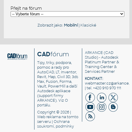
Přejít na fórum
Zobrazit jako:
Mobilní
|
Klasické
CAD
fórum
ARKANCE
(CAD
Studio) - Autodesk
Platinum Partner &
Tipy, triky, podpora,
Training Center &
pomoc a rady pro
Services Partner
AutoCAD, LT, Inventor,
Revit, Map, Civil 3D, 3ds
KONTAKT:
Max, Fusion, Forma,
webmaster.cz@arkance.w
Vault, PowerMill a další
| tel. +420 910 970 111
Autodesk aplikace
(support firmy
ARKANCE). Viz
O
portálu
.
Copyright © 2026 |
Web reklama
na tomto
serveru |
Ochrana
soukromí, podmínky