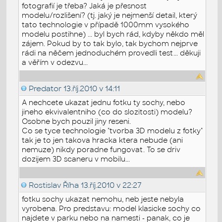
fotografií je třeba? Jaká je přesnost
modelu/rozlišení? (tj. jaký je nejmenší detail, který
tato technologie v případě 1000mm vysokého
modelu postihne) ... byl bych rád, kdyby někdo měl
zájem. Pokud by to tak bylo, tak bychom nejprve
rádi na něčem jednoduchém provedli test... děkuji
a věřím v odezvu...
Predator
13.říj.2010 v 14:11
A nechcete ukazat jednu fotku ty sochy, nebo
jineho ekvivalentniho (co do slozitosti) modelu?
Osobne bych pouzil jiny reseni.
Co se tyce technologie "tvorba 3D modelu z fotky"
tak je to jen takova hracka ktera nebude (ani
nemuze) nikdy poradne fungovat. To se driv
dozijem 3D scaneru v mobilu...
Rostislav Říha
13.říj.2010 v 22:27
fotku sochy ukazat nemohu, neb jeste nebyla
vyrobena. Pro predstavu: model klasicke sochy co
najdete v parku nebo na namesti - panak, co je