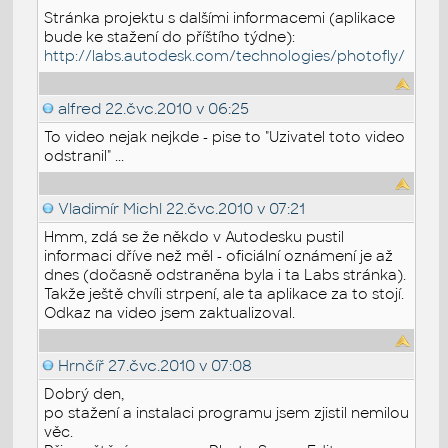
Stránka projektu s dalšími informacemi (aplikace
bude ke stažení do příštího týdne):
http://labs.autodesk.com/technologies/photofly/
alfred
22.čvc.2010 v 06:25
To video nejak nejkde - pise to "Uzivatel toto video
odstranil" ...
Vladimír Michl
22.čvc.2010 v 07:21
Hmm, zdá se že někdo v Autodesku pustil
informaci dříve než měl - oficiální oznámení je až
dnes (dočasně odstraněna byla i ta Labs stránka).
Takže ještě chvíli strpení, ale ta aplikace za to stojí.
Odkaz na video jsem zaktualizoval.
Hrnčíř
27.čvc.2010 v 07:08
Dobrý den,
po stažení a instalaci programu jsem zjistil nemilou
věc.