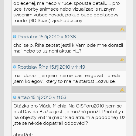
oblecenej, ma neco v ruce, spousta detailu.... pro
ucel tvorby animace nebo vizualizaci s ruznym
svicenim vubec nevadi, pokud bude pocitacovy
model (3D Scan) zjednoduseny....
Predator
15.říj.2010 v 10:38
chci se p. Říha zeptat jestli k Vam ode mne dorazil
mail nebo to uz neni aktualni...?
Rostislav Říha
15.říj.2010 v 11:49
mail dorazil, jen jsem nemel cas reagovat - predal
jsem kolegovi, ktery to ma na starosti...ozvu se.
artap
15.říj.2010 v 11:53
Otázka pro Vláďu Michla. Na GISForu2010 jsem se
ptal Davida Blažka jestli je možné použít Photofly i
na objekty vnitřní (například atrium a podobné). Už
jste se někde dopátrali odpovědi?
ahoj Petr