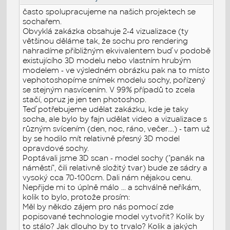
často spolupracujeme na našich projektech se
sochařem.
Obvyklá zakázka obsahuje 2-4 vizualizace (ty
většinou děláme tak, že sochu pro rendering
nahradíme přibližným ekvivalentem buď v podobě
existujícího 3D modelu nebo vlastním hrubým
modelem - ve výsledném obrázku pak na to místo
vephotoshopíme snímek modelu sochy, pořízený
se stejným nasvícením. V 99% případů to zcela
stačí, opruz je jen ten photoshop.
Teď potřebujeme udělat zakázku, kde je taky
socha, ale bylo by fajn udělat video a vizualizace s
různým svícením (den, noc, ráno, večer....) - tam už
by se hodilo mít relativně přesný 3D model
opravdové sochy.
Poptávali jsme 3D scan - model sochy ("panák na
náměstí", čili relativně složitý tvar) bude ze sádry a
vysoký cca 70-100cm. Dali nám nějakou cenu.
Nepřijde mi to úplně málo ... a schválně neříkám,
kolik to bylo, protože prosím:
Měl by někdo zájem pro nás pomocí zde
popisované technologie model vytvořit? Kolik by
to stálo? Jak dlouho by to trvalo? Kolik a jakých