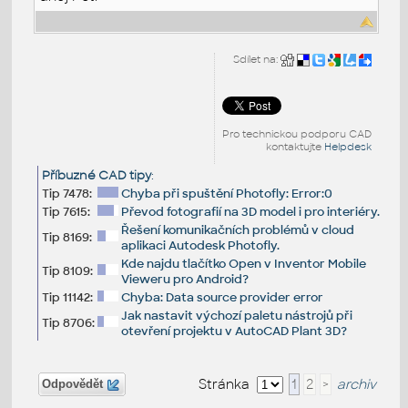
Sdílet na:
Pro technickou podporu CAD
kontaktujte
Helpdesk
Příbuzné CAD tipy
:
Tip 7478:
Chyba při spuštění Photofly: Error:0
Tip 7615:
Převod fotografií na 3D model i pro interiéry.
Řešení komunikačních problémů v cloud
Tip 8169:
aplikaci Autodesk Photofly.
Kde najdu tlačítko Open v Inventor Mobile
Tip 8109:
Vieweru pro Android?
Tip 11142:
Chyba: Data source provider error
Jak nastavit výchozí paletu nástrojů při
Tip 8706:
otevření projektu v AutoCAD Plant 3D?
Stránka
1
2
>
archiv
Odpovědět