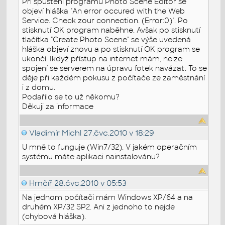
Při spuštění programu Photo Scene Editor se
objeví hláška "An error occured with the Web
Service. Check zour connection. (Error:0)". Po
stisknutí OK program naběhne. Avšak po stisknutí
tlačítka "Create Photo Scene" se výše uvedená
hláška objeví znovu a po stisknutí OK program se
ukončí. Ikdyž přístup na internet mám, nelze
spojení se serverem na úpravu fotek navázat. To se
děje při každém pokusu z počítače ze zaměstnání
i z domu.
Podařilo se to už někomu?
Děkuji za informace
Vladimír Michl
27.čvc.2010 v 18:29
U mně to funguje (Win7/32). V jakém operačním
systému máte aplikaci nainstalovánu?
Hrnčíř
28.čvc.2010 v 05:53
Na jednom počítači mám Windows XP/64 a na
druhém XP/32 SP2. Ani z jednoho to nejde
(chybová hláška).