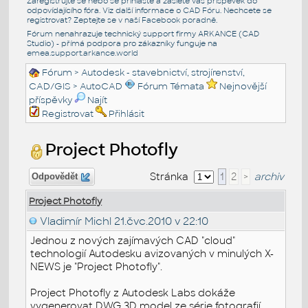
Zaregistrujte se nebo se přihlašte a zašlete váš příspěvek do
odpovídajícího fóra. Viz další informace o
CAD Fóru
. Nechcete se
registrovat? Zeptejte se v naší
Facebook poradně
.
Fórum nenahrazuje technický support firmy ARKANCE (CAD
Studio) - přímá podpora pro zákazníky funguje na
emea.support.arkance.world
Fórum
>
Autodesk - stavebnictví, strojírenství,
CAD/GIS
>
AutoCAD
Fórum Témata
Nejnovější
příspěvky
Najít
Registrovat
Přihlásit
Project Photofly
Stránka
1
2
>
archiv
Odpovědět
Project Photofly
Vladimír Michl
21.čvc.2010 v 22:10
Jednou z nových zajímavých CAD "cloud"
technologií Autodesku avizovaných v minulých X-
NEWS je "Project Photofly".
Project Photofly z Autodesk Labs dokáže
vygenerovat DWG 3D model ze série fotografií