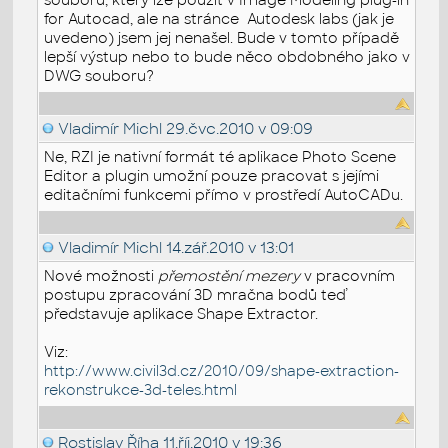
for Autocad, ale na stránce Autodesk labs (jak je
uvedeno) jsem jej nenašel. Bude v tomto případě
lepší výstup nebo to bude něco obdobného jako v
DWG souboru?
Vladimír Michl
29.čvc.2010 v 09:09
Ne, RZI je nativní formát té aplikace Photo Scene
Editor a plugin umožní pouze pracovat s jejími
editačními funkcemi přímo v prostředí AutoCADu.
Vladimír Michl
14.zář.2010 v 13:01
Nové možnosti
přemostění mezery
v pracovním
postupu zpracování 3D mračna bodů teď
představuje aplikace Shape Extractor.
Viz:
http://www.civil3d.cz/2010/09/shape-extraction-
rekonstrukce-3d-teles.html
Rostislav Říha
11.říj.2010 v 19:36