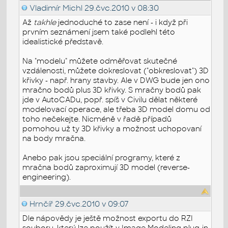
Vladimír Michl
29.čvc.2010 v 08:30
Až
takhle
jednoduché to zase není - i když při
prvním seznámení jsem také podlehl této
idealistické představě.
Na "modelu" můžete odměřovat skutečné
vzdálenosti, můžete dokreslovat ("obkreslovat") 3D
křivky - např. hrany stavby. Ale v DWG bude jen ono
mračno bodů plus 3D křivky. S mračny bodů pak
jde v AutoCADu, popř. spíš v Civilu dělat některé
modelovací operace, ale třeba 3D model domu od
toho nečekejte. Nicméně v řadě případů
pomohou už ty 3D křivky a možnost uchopovaní
na body mračna.
Anebo pak jsou speciální programy, které z
mračna bodů zaproximují 3D model (reverse-
engineering).
Hrnčíř
29.čvc.2010 v 09:07
Dle nápovědy je ještě možnost exportu do RZI
souboru, který lze použít v Image Modeling plug-in