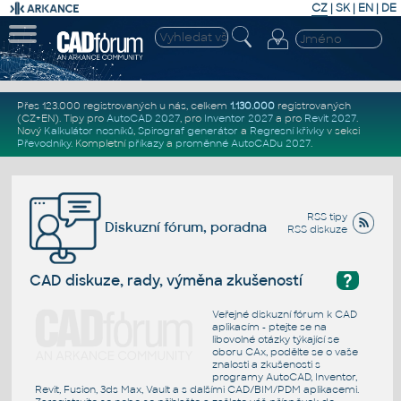
CZ
|
SK
|
EN
|
DE
Přes 123.000 registrovaných u nás, celkem
1.130.000
registrovaných
(CZ+EN)
. Tipy pro
AutoCAD 2027
, pro
Inventor 2027
a pro
Revit 2027
.
Nový
Kalkulátor nosníků
,
Spirograf generátor
a
Regresní křivky
v sekci
Převodníky
.
Kompletní
příkazy
a
proměnné AutoCADu 2027
.
RSS tipy
Diskuzní fórum, poradna
RSS diskuze
?
CAD diskuze, rady, výměna zkušeností
Veřejné diskuzní fórum k CAD
aplikacím - ptejte se na
libovolné otázky týkající se
oboru CAx, podělte se o vaše
znalosti a zkušenosti s
programy AutoCAD, Inventor,
Revit, Fusion, 3ds Max, Vault a s dalšími CAD/BIM/PDM aplikacemi.