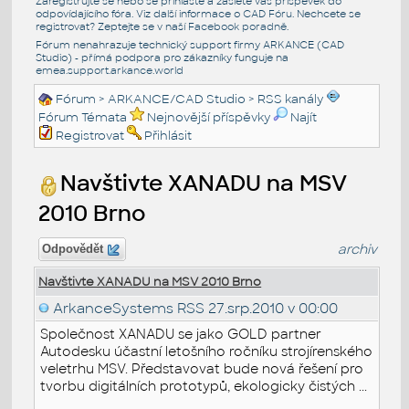
Zaregistrujte se nebo se přihlašte a zašlete váš příspěvek do
odpovídajícího fóra. Viz další informace o
CAD Fóru
. Nechcete se
registrovat? Zeptejte se v naší
Facebook poradně
.
Fórum nenahrazuje technický support firmy ARKANCE (CAD
Studio) - přímá podpora pro zákazníky funguje na
emea.support.arkance.world
Fórum
>
ARKANCE/CAD Studio
>
RSS kanály
Fórum Témata
Nejnovější příspěvky
Najít
Registrovat
Přihlásit
Navštivte XANADU na MSV
2010 Brno
archiv
Odpovědět
Navštivte XANADU na MSV 2010 Brno
ArkanceSystems RSS
27.srp.2010 v 00:00
Společnost XANADU se jako GOLD partner
Autodesku účastní letošního ročníku strojírenského
veletrhu MSV. Představovat bude nová řešení pro
tvorbu digitálních prototypů, ekologicky čistých ...