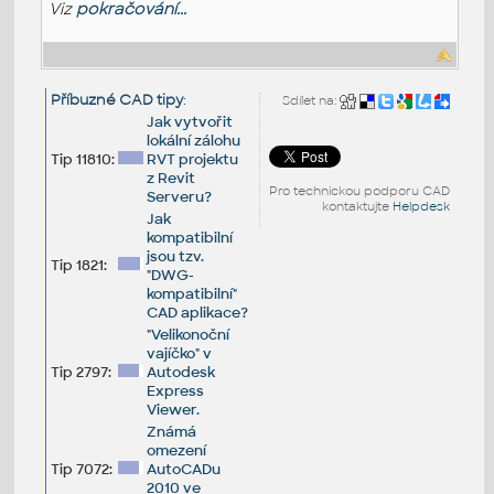
Viz
pokračování...
Příbuzné CAD tipy
:
Sdílet na:
Jak vytvořit
lokální zálohu
Tip 11810:
RVT projektu
z Revit
Pro technickou podporu CAD
Serveru?
kontaktujte
Helpdesk
Jak
kompatibilní
jsou tzv.
Tip 1821:
"DWG-
kompatibilní"
CAD aplikace?
"Velikonoční
vajíčko" v
Tip 2797:
Autodesk
Express
Viewer.
Známá
omezení
Tip 7072:
AutoCADu
2010 ve