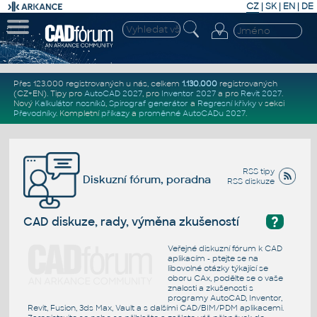
CZ
|
SK
|
EN
|
DE
Přes 123.000 registrovaných u nás, celkem
1.130.000
registrovaných
(CZ+EN)
. Tipy pro
AutoCAD 2027
, pro
Inventor 2027
a pro
Revit 2027
.
Nový
Kalkulátor nosníků
,
Spirograf generátor
a
Regresní křivky
v sekci
Převodníky
.
Kompletní
příkazy
a
proměnné AutoCADu 2027
.
RSS tipy
Diskuzní fórum, poradna
RSS diskuze
?
CAD diskuze, rady, výměna zkušeností
Veřejné diskuzní fórum k CAD
aplikacím - ptejte se na
libovolné otázky týkající se
oboru CAx, podělte se o vaše
znalosti a zkušenosti s
programy AutoCAD, Inventor,
Revit, Fusion, 3ds Max, Vault a s dalšími CAD/BIM/PDM aplikacemi.