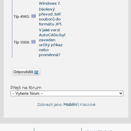
Windows 7.
Dávkový
převod .SAT
Tip 4140:
souborů do
formátu .IPT.
V jaké verzi
AutoCADu byl
zaveden
Tip 1369:
určitý příkaz
nebo
proměnná?
Odpovědět
Přejít na fórum
Zobrazit jako:
Mobilní
|
Klasické