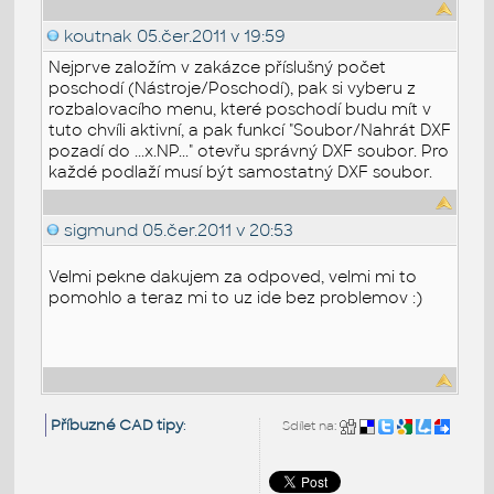
koutnak
05.čer.2011 v 19:59
Nejprve založím v zakázce příslušný počet
poschodí (Nástroje/Poschodí), pak si vyberu z
rozbalovacího menu, které poschodí budu mít v
tuto chvíli aktivní, a pak funkcí "Soubor/Nahrát DXF
pozadí do ...x.NP..." otevřu správný DXF soubor. Pro
každé podlaží musí být samostatný DXF soubor.
sigmund
05.čer.2011 v 20:53
Velmi pekne dakujem za odpoved, velmi mi to
pomohlo a teraz mi to uz ide bez problemov :)
Příbuzné CAD tipy
:
Sdílet na: