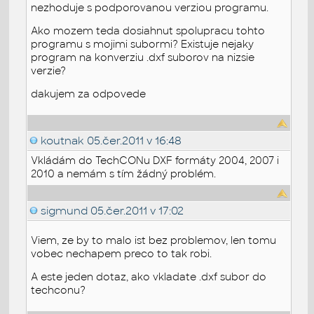
nezhoduje s podporovanou verziou programu.
Ako mozem teda dosiahnut spolupracu tohto
programu s mojimi subormi? Existuje nejaky
program na konverziu .dxf suborov na nizsie
verzie?
dakujem za odpovede
koutnak
05.čer.2011 v 16:48
Vkládám do TechCONu DXF formáty 2004, 2007 i
2010 a nemám s tím žádný problém.
sigmund
05.čer.2011 v 17:02
Viem, ze by to malo ist bez problemov, len tomu
vobec nechapem preco to tak robi.
A este jeden dotaz, ako vkladate .dxf subor do
techconu?