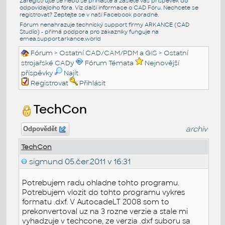
Zaregistrujte se nebo se přihlašte a zašlete váš příspěvek do
odpovídajícího fóra. Viz další informace o
CAD Fóru
. Nechcete se
registrovat? Zeptejte se v naší
Facebook poradně
.
Fórum nenahrazuje technický support firmy ARKANCE (CAD
Studio) - přímá podpora pro zákazníky funguje na
emea.support.arkance.world
Fórum
>
Ostatní CAD/CAM/PDM a GIS
>
Ostatní
strojařské CADy
Fórum Témata
Nejnovější
příspěvky
Najít
Registrovat
Přihlásit
TechCon
archiv
Odpovědět
TechCon
sigmund
05.čer.2011 v 16:31
Potrebujem radu ohladne tohto programu.
Potrebujem vlozit do tohto programu vykres
formatu .dxf. V AutocadeLT 2008 som to
prekonvertoval uz na 3 rozne verzie a stale mi
vyhadzuje v techcone, ze verzia .dxf suboru sa