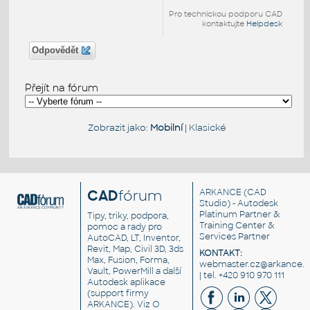
Pro technickou podporu CAD
kontaktujte
Helpdesk
Odpovědět
Přejít na fórum
Zobrazit jako:
Mobilní
|
Klasické
CAD
fórum
ARKANCE
(CAD
Studio) - Autodesk
Platinum Partner &
Tipy, triky, podpora,
Training Center &
pomoc a rady pro
Services Partner
AutoCAD, LT, Inventor,
Revit, Map, Civil 3D, 3ds
KONTAKT:
Max, Fusion, Forma,
webmaster.cz@arkance.w
Vault, PowerMill a další
| tel. +420 910 970 111
Autodesk aplikace
(support firmy
ARKANCE). Viz
O