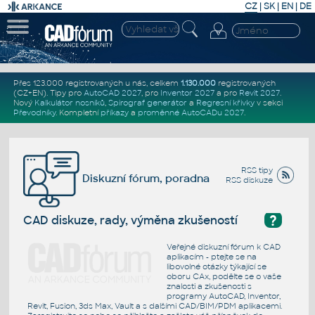
CZ
|
SK
|
EN
|
DE
Přes 123.000 registrovaných u nás, celkem
1.130.000
registrovaných
(CZ+EN)
. Tipy pro
AutoCAD 2027
, pro
Inventor 2027
a pro
Revit 2027
.
Nový
Kalkulátor nosníků
,
Spirograf generátor
a
Regresní křivky
v sekci
Převodníky
.
Kompletní
příkazy
a
proměnné AutoCADu 2027
.
RSS tipy
Diskuzní fórum, poradna
RSS diskuze
?
CAD diskuze, rady, výměna zkušeností
Veřejné diskuzní fórum k CAD
aplikacím - ptejte se na
libovolné otázky týkající se
oboru CAx, podělte se o vaše
znalosti a zkušenosti s
programy AutoCAD, Inventor,
Revit, Fusion, 3ds Max, Vault a s dalšími CAD/BIM/PDM aplikacemi.