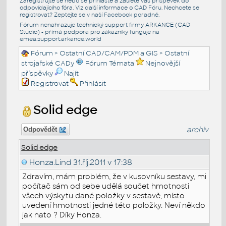
Zaregistrujte se nebo se přihlašte a zašlete váš příspěvek do
odpovídajícího fóra. Viz další informace o
CAD Fóru
. Nechcete se
registrovat? Zeptejte se v naší
Facebook poradně
.
Fórum nenahrazuje technický support firmy ARKANCE (CAD
Studio) - přímá podpora pro zákazníky funguje na
emea.support.arkance.world
Fórum
>
Ostatní CAD/CAM/PDM a GIS
>
Ostatní
strojařské CADy
Fórum Témata
Nejnovější
příspěvky
Najít
Registrovat
Přihlásit
Solid edge
archiv
Odpovědět
Solid edge
Honza.Lind
31.říj.2011 v 17:38
Zdravím, mám problém, že v kusovníku sestavy, mi
počítač sám od sebe udělá součet hmotnosti
všech výskytu dané položky v sestavě, místo
uvedení hmotnosti jedné této položky. Neví někdo
jak nato ? Díky Honza.