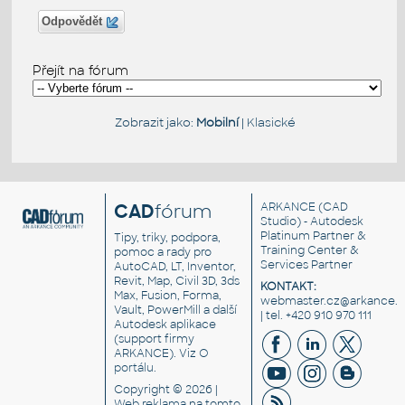
Odpovědět
Přejít na fórum
Zobrazit jako:
Mobilní
|
Klasické
CAD
fórum
ARKANCE
(CAD
Studio) - Autodesk
Platinum Partner &
Tipy, triky, podpora,
Training Center &
pomoc a rady pro
Services Partner
AutoCAD, LT, Inventor,
Revit, Map, Civil 3D, 3ds
KONTAKT:
Max, Fusion, Forma,
webmaster.cz@arkance.w
Vault, PowerMill a další
| tel. +420 910 970 111
Autodesk aplikace
(support firmy
ARKANCE). Viz
O
portálu
.
Copyright © 2026 |
Web reklama
na tomto