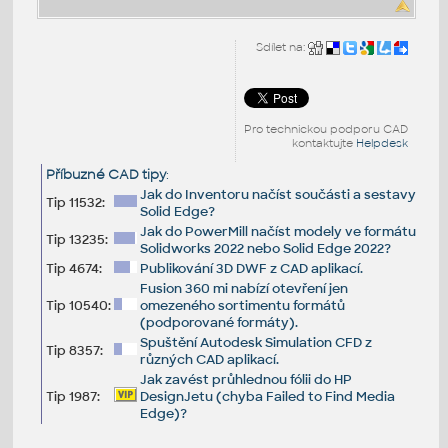
Sdílet na:
Pro technickou podporu CAD
kontaktujte
Helpdesk
Příbuzné CAD tipy
:
Jak do Inventoru načíst součásti a sestavy
Tip 11532:
Solid Edge?
Jak do PowerMill načíst modely ve formátu
Tip 13235:
Solidworks 2022 nebo Solid Edge 2022?
Tip 4674:
Publikování 3D DWF z CAD aplikací.
Fusion 360 mi nabízí otevření jen
Tip 10540:
omezeného sortimentu formátů
(podporované formáty).
Spuštění Autodesk Simulation CFD z
Tip 8357:
různých CAD aplikací.
Jak zavést průhlednou fólii do HP
Tip 1987:
DesignJetu (chyba Failed to Find Media
Edge)?