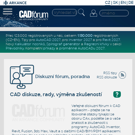
CZ
|
SK
|
EN
|
DE
Přes 123.000 registrovaných u nás, celkem
1.130.000
registrovaných
(CZ+EN)
. Tipy pro
AutoCAD 2027
, pro
Inventor 2027
a pro
Revit 2027
.
Nový
Kalkulátor nosníků
,
Spirograf generátor
a
Regresní křivky
v sekci
Převodníky
.
Kompletní
příkazy
a
proměnné AutoCADu 2027
.
RSS tipy
Diskuzní fórum, poradna
RSS diskuze
?
CAD diskuze, rady, výměna zkušeností
Veřejné diskuzní fórum k CAD
aplikacím - ptejte se na
libovolné otázky týkající se
oboru CAx, podělte se o vaše
znalosti a zkušenosti s
programy AutoCAD, Inventor,
Revit, Fusion, 3ds Max, Vault a s dalšími CAD/BIM/PDM aplikacemi.