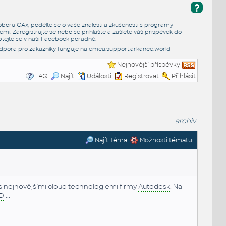
?
e oboru CAx, podělte se o vaše znalosti a zkušenosti s programy
emi. Zaregistrujte se nebo se přihlašte a zašlete váš příspěvek do
tejte se v naší
Facebook poradně
.
dpora pro zákazníky funguje na
emea.support.arkance.world
Nejnovější příspěvky
FAQ
Najít
Události
Registrovat
Přihlásit
archiv
Najít Téma
Možnosti tématu
s nejnovějšími cloud technologiemi firmy
Autodesk
. Na
D
...