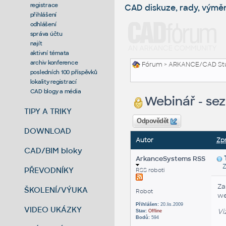
registrace
CAD diskuze, rady, výmě
přihlášení
odhlášení
správa účtu
najít
aktivní témata
archiv konference
Fórum
>
ARKANCE/CAD St
posledních 100 příspěvků
lokality registrací
CAD blogy a média
Webinář - se
TIPY A TRIKY
Odpovědět
DOWNLOAD
Autor
Zp
CAD/BIM bloky
ArkanceSystems RSS
Zas
PŘEVODNÍKY
RSS roboti
Za
ŠKOLENÍ/VÝUKA
Robot
we
Přihlášen:
20.lis.2009
VIDEO UKÁZKY
Vi
Stav:
Offline
Bodů:
594