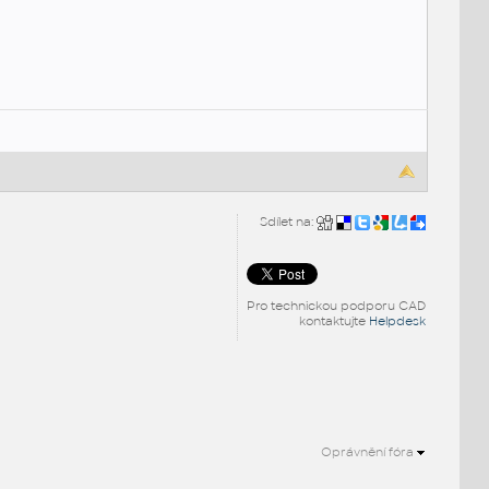
Sdílet na:
Pro technickou podporu CAD
kontaktujte
Helpdesk
Oprávnění fóra