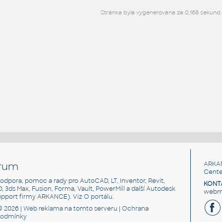
Stránka byla vygenerována za 0,168 sekund.
rum
ARKA
Cente
, podpora, pomoc a rady pro AutoCAD, LT, Inventor, Revit,
KONT
3D, 3ds Max, Fusion, Forma, Vault, PowerMill a další Autodesk
webma
support firmy ARKANCE). Viz
O portálu
.
© 2026 |
Web reklama
na tomto serveru |
Ochrana
podmínky