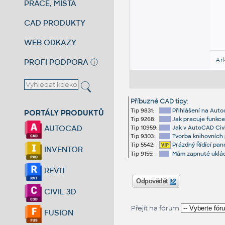
PRÁCE, MÍSTA
CAD PRODUKTY
WEB ODKAZY
Ar
PROFI PODPORA
ⓘ
Příbuzné CAD tipy
:
Tip 9831:
Přihlášení na Auto
PORTÁLY PRODUKTŮ
Tip 9268:
Jak pracuje funkc
AUTOCAD
Tip 10959:
Jak v AutoCAD Civi
Tip 9303:
Tvorba knihovních 
Tip 5542:
Prázdný Řídící pan
INVENTOR
Tip 9155:
Mám zapnuté uklád
REVIT
Odpovědět
CIVIL 3D
Přejít na fórum
FUSION