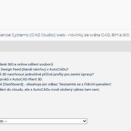
kance Systems (CAD Studio) web
- novinky ze světa CAD, BIM a GIS
desk 360 a online sdílení souborů.
e Design Feed (Kanál návrhu) v AutoCADu?
l 3D navrhnout jednotlivé příčné profily pro zemní úpravy?
prvků v AutoCAD Plant 3D.
el (Dashboard) - obsahuje jen odkaz "Seznamte se s řídícím panelem".
ání do cloudu, ale z AutoCADu nově uložený výkres tam není.