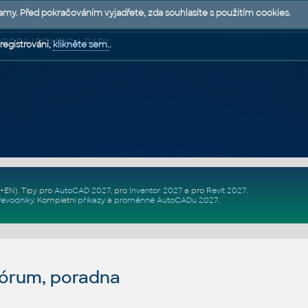
lamy. Před pokračováním vyjadřete, zda souhlasíte s použitím cookies.
 PODPORA | POMOC A RADY
registrováni,
klikněte sem.
.
Z+EN)
. Tipy pro
AutoCAD 2027
, pro
Inventor 2027
a pro
Revit 2027
.
řevodníky
.
Kompletní
příkazy
a
proměnné AutoCADu 2027
.
fórum, poradna