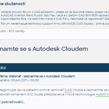
na zkušeností
Veřejné diskuzní fórum k CAD aplikacím - ptejte se na libovolné otázky týkající s
AutoCAD, Inventor, Revit, Fusion, 3ds Max, Vault a s dalšími CAD/BIM/PDM aplikac
odpovídajícího fóra. Viz další informace o
CAD Fóru
. Nechcete se registrovat? Zep
Fórum nenahrazuje technický support firmy ARKANCE (CAD Studio) - přímá po
udio
>
RSS kanály
znamte se s Autodesk Cloudem
ráva
Téma: Webinář - seznamte se s Autodesk Cloudem
láno: 05.pro.2011 v 00:00
registrujte se na páteční online seminář
CAD
Studia a seznamte se 
bináři konaném 9.12. bude představena i nová technologie
AutoCA
z
pokračování...