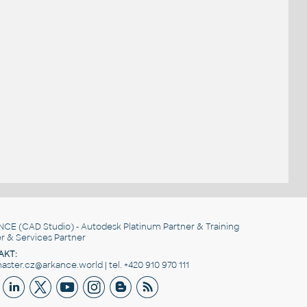
NCE
(CAD Studio) - Autodesk Platinum Partner & Training
r & Services Partner
AKT:
ster.cz@arkance.world | tel. +420 910 970 111