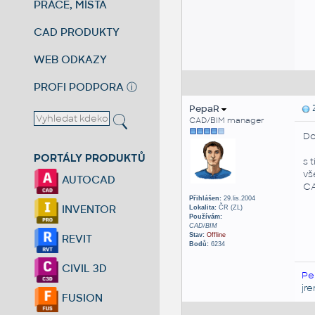
PRÁCE, MÍSTA
CAD PRODUKTY
WEB ODKAZY
PROFI PODPORA
ⓘ
PepaR
Z
CAD/BIM manager
Do
PORTÁLY PRODUKTŮ
s 
vš
AUTOCAD
CA
Přihlášen:
29.lis.2004
INVENTOR
Lokalita:
ČR (ZL)
Používám:
CAD/BIM
Stav:
Offline
REVIT
Bodů:
6234
CIVIL 3D
Pe
jr
FUSION