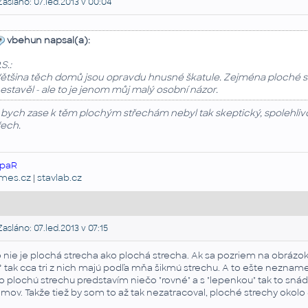
asláno: 07.led.2013 v 00:04
vbehun napsal(a):
.S.:
ětšina těch domů jsou opravdu hnusné škatule. Zejména ploché stře
estavěl - ale to je jenom můj malý osobní názor.
 bych zase k těm plochým střechám nebyl tak skeptický, spolehlivo
řech.
paR
emes.cz
|
stavlab.cz
asláno: 07.led.2013 v 07:15
 nie je plochá strecha ako plochá strecha. Ak sa pozriem na obrázo
° tak cca tri z nich majú podľa mňa šikmú strechu. A to ešte nezname
o plochú strechu predstavím niečo "rovné" a s "lepenkou" tak to 
mov. Takže tiež by som to až tak nezatracoval, ploché strechy okolo 8