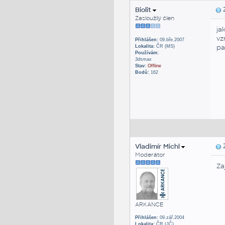
Biolit
Z
Zasloužilý člen
ja
vz
Přihlášen:
09.bře.2007
pa
Lokalita:
ČR (MS)
Používám:
3dsmax
Stav:
Offline
Bodů:
162
Vladimír Michl
Z
Moderátor
Za
ARKANCE
Přihlášen:
09.zář.2004
Lokalita:
ČR (JČ)