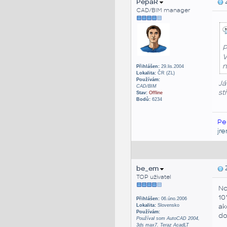
PepaR
Z
CAD/BIM manager
P
V
n
Přihlášen:
29.lis.2004
Lokalita:
ČR (ZL)
Používám:
Já
CAD/BIM
st
Stav:
Offline
Bodů:
6234
Pe
jr
be_em
Z
TOP uživatel
No
10
Přihlášen:
06.úno.2006
ak
Lokalita:
Slovensko
Používám:
do
Používal som AutoCAD 2004,
3ds max7. Teraz AcadLT