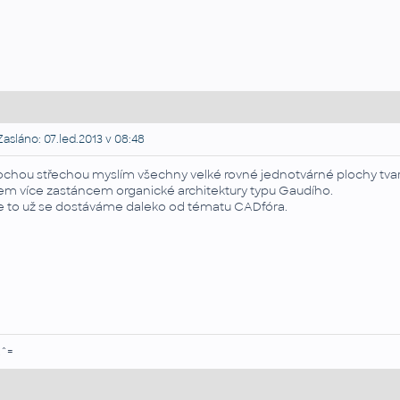
asláno: 07.led.2013 v 08:48
ochou střechou myslím všechny velké rovné jednotvárné plochy tvaru
em více zastáncem organické architektury typu Gaudího.
e to už se dostáváme daleko od tématu CADfóra.
.^=