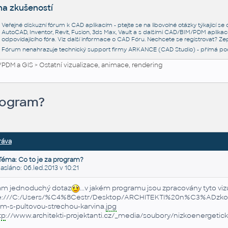
na zkušeností
Veřejné diskuzní fórum k CAD aplikacím - ptejte se na libovolné otázky týkající s
AutoCAD, Inventor, Revit, Fusion, 3ds Max, Vault a s dalšími CAD/BIM/PDM aplikac
odpovídajícího fóra. Viz další informace o
CAD Fóru
. Nechcete se registrovat? Zep
Fórum nenahrazuje technický support firmy ARKANCE (CAD Studio) - přímá po
/PDM a GIS
>
Ostatní vizualizace, animace, rendering
program?
ráva
Téma: Co to je za program?
láno: 06.led.2013 v 10:21
m jednoduchý dotaz
...v jakém programu jsou zpracovány tyto viz
le:///C:/Users/%C4%8Cestr/Desktop/ARCHITEKTI%20n%C3%
m-s-pultovou-strechou-karvina.
jpg
tp
://www.architekti-projektanti.cz/_media/soubory/nizkoenergetic