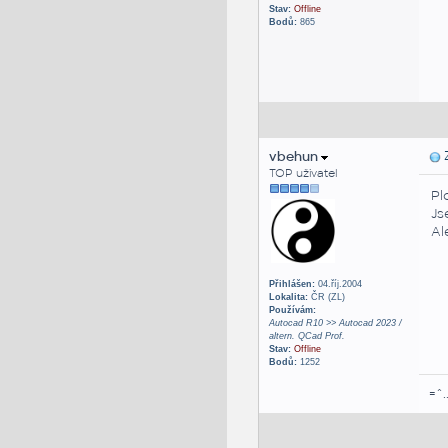
Stav:
Offline
Bodů:
865
vbehun
Z
TOP uživatel
Pl
Js
Al
Přihlášen:
04.říj.2004
Lokalita:
ČR (ZL)
Používám:
Autocad R10 >> Autocad 2023 /
altern. QCad Prof.
Stav:
Offline
Bodů:
1252
=^.