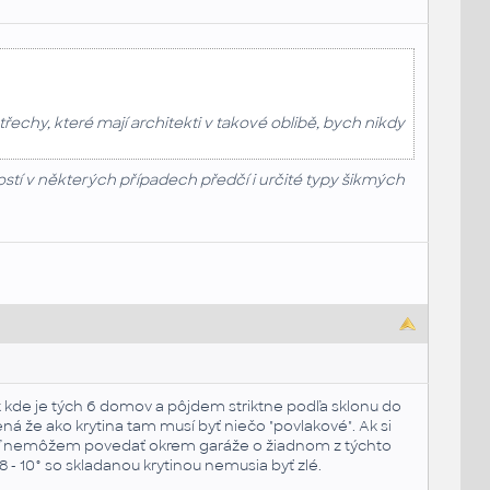
chy, které mají architekti v takové oblibě, bych nikdy
stí v některých případech předčí i určité typy šikmých
k kde je tých 6 domov a pôjdem striktne podľa sklonu do
ná že ako krytina tam musí byť niečo "povlakové". Ak si
snáď nemôžem povedať okrem garáže o žiadnom z týchto
 - 10° so skladanou krytinou nemusia byť zlé.