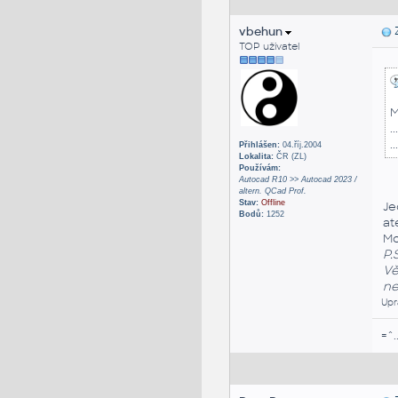
vbehun
Z
TOP uživatel
M
.
..
Přihlášen:
04.říj.2004
Lokalita:
ČR (ZL)
Používám:
Autocad R10 >> Autocad 2023 /
altern. QCad Prof.
Stav:
Offline
Je
Bodů:
1252
at
Mo
P.S
Vě
ne
Upr
=^.