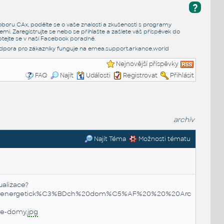
?
e oboru CAx, podělte se o vaše znalosti a zkušenosti s programy
emi. Zaregistrujte se nebo se přihlašte a zašlete váš příspěvek do
tejte se v naší
Facebook poradně
.
dpora pro zákazníky funguje na
emea.support.arkance.world
Nejnovější příspěvky
FAQ
Najít
Události
Registrovat
Přihlásit
archiv
Najít Téma
Možnosti tématu
ualizace?
ADzkoenergetick%C3%BDch%20dom%C5%AF%20%20%20Architekt
ke-domy.
jpg