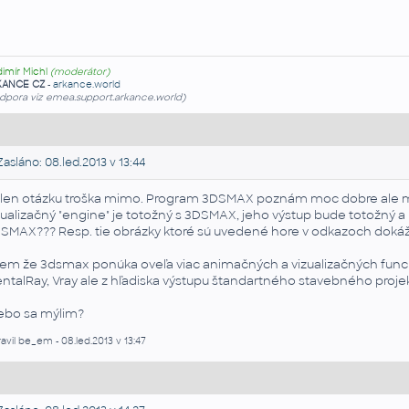
dimír Michl
(moderátor)
KANCE CZ
-
arkance.world
dpora viz emea.support.arkance.world)
asláno: 08.led.2013 v 13:44
 len otázku troška mimo. Program 3DSMAX poznám moc dobre ale m
zualizačný "engine" je totožný s 3DSMAX, jeho výstup bude totožný a
SMAX??? Resp. tie obrázky ktoré sú uvedené hore v odkazoch dokáže
iem že 3dsmax ponúka oveľa viac animačných a vizualizačných funckií
ntalRay, Vray ale z hľadiska výstupu štandartného stavebného proje
ebo sa mýlim?
avil be_em - 08.led.2013 v 13:47