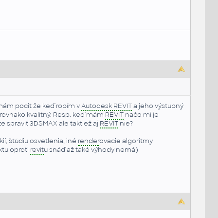
ám pocit že keď robím v
Autodesk REVIT
a jeho výstupný
 rovnako kvalitný. Resp. keď mám
REVIT
načo mi je
 spraviť 3DSMAX ale taktiež aj
REVIT
nie?
, štúdiu osvetlenia, iné
render
ovacie algoritmy
ktu oproti
revit
u snáď až také výhody nemá)