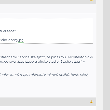
zualizace?
ticke-domy.
jpg
chami Karviná" lze zjistit, že pro firmu "Architektonický
racovává vizualizace grafické studio "Studio vizuall" v
hy, které mají architekti v takové oblibě, bych nikdy