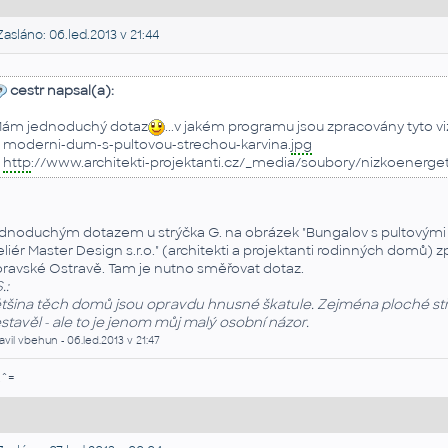
asláno: 06.led.2013 v 21:44
cestr napsal(a):
ám jednoduchý dotaz
...v jakém programu jsou zpracovány tyto vi
.. moderni-dum-s-pultovou-strechou-karvina.
jpg
.
http
://www.architekti-projektanti.cz/_media/soubory/nizkoenerge
dnoduchým dotazem u strýčka G. na obrázek "Bungalov s pultovými stře
eliér Master Design s.r.o." (architekti a projektanti rodinných domů) zp
ravské Ostravě. Tam je nutno směřovat dotaz.
.:
tšina těch domů jsou opravdu hnusné škatule. Zejména ploché střec
stavěl - ale to je jenom můj malý osobní názor.
avil vbehun - 06.led.2013 v 21:47
.^=