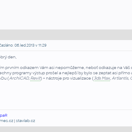
asláno: 06.led.2013 v 11:29
brý den,
tím prvním odkazem Vám asi nepomůžeme, neboť odkazuje na Váš di
echny programy výstup prošel a nejlepší by bylo se zeptat asi přím
Du (
ArchiCAD,
Revit
) + nástroje pro vizualizace (
3ds Max
, Artlantis
paR
emes.cz
|
stavlab.cz