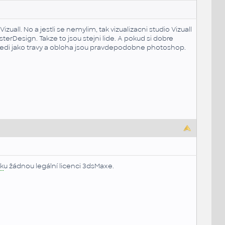
zuall. No a jestli se nemylim, tak vizualizacni studio Vizuall
MasterDesign. Takze to jsou stejni lide. A pokud si dobre
tredi jako travy a obloha jsou pravdepodobne photoshop.
k
u žádnou legální licenci 3dsMaxe.