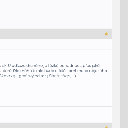
sk. U odkazu druhého je těžké odhadnout, přes jaké
o autorů. Dle mého to ale bude určitě kombinace nějakého
, Cinema
) + grafický editor (
Photoshop, ...
).