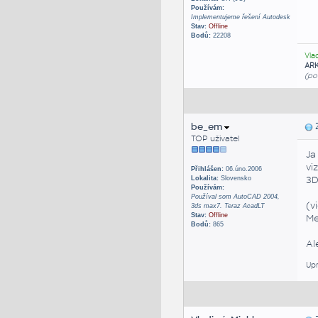
Používám:
Implementujeme řešení Autodesk
Stav:
Offline
Bodů:
22208
Vla
AR
(po
be_em
Z
TOP uživatel
Ja
vi
Přihlášen:
06.úno.2006
3D
Lokalita:
Slovensko
Používám:
Používal som AutoCAD 2004,
(v
3ds max7. Teraz AcadLT
Stav:
Offline
Me
Bodů:
865
Al
Upr