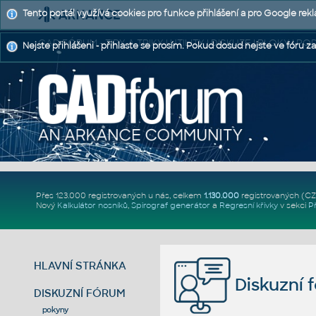
Tento portál využívá cookies pro funkce přihlášení a pro Google rek
CAD FÓRUM - TIPY A TRIKY | UTILITY | DISKUZE | BLOKY |
Nejste přihlášeni - přihlaste se prosím. Pokud dosud nejste ve fóru za
Přes 123.000 registrovaných u nás, celkem
1.130.000
registrovaných (C
Nový
Kalkulátor nosníků
,
Spirograf generátor
a
Regresní křivky
v sekci
P
HLAVNÍ STRÁNKA
Diskuzní 
DISKUZNÍ FÓRUM
pokyny