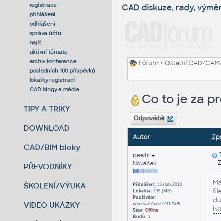
registrace
CAD diskuze, rady, výmě
přihlášení
odhlášení
správa účtu
najít
aktivní témata
archiv konference
Fórum
>
Ostatní CAD/CAM
posledních 100 příspěvků
lokality registrací
CAD blogy a média
Co to je za 
TIPY A TRIKY
Odpovědět
DOWNLOAD
Autor
Zp
CAD/BIM bloky
cestr
Zas
Nováček
PŘEVODNÍKY
Má
ŠKOLENÍ/VÝUKA
Přihlášen:
13.dub.2010
fi
Lokalita:
ČR (MS)
Používám:
du
VIDEO UKÁZKY
pouzival AutoCAD2008
ht
Stav:
Offline
Bodů:
1