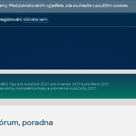
lamy. Před pokračováním vyjadřete, zda souhlasíte s použitím cookies.
 PODPORA | POMOC A RADY
registrováni,
klikněte sem.
.
Z+EN)
. Tipy pro
AutoCAD 2027
, pro
Inventor 2027
a pro
Revit 2027
.
řevodníky
.
Kompletní
příkazy
a
proměnné AutoCADu 2027
.
fórum, poradna