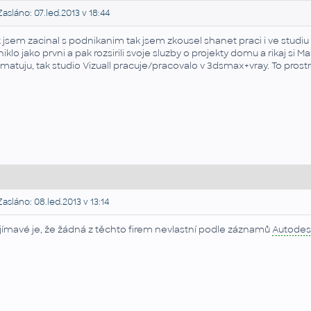
asláno: 07.led.2013 v 18:44
k jsem zacinal s podnikanim tak jsem zkousel shanet praci i ve studiu Vi
niklo jako prvni a pak rozsirili svoje sluzby o projekty domu a rikaj si 
matuju, tak studio Vizuall pracuje/pracovalo v 3dsmax+vray. To pros
asláno: 08.led.2013 v 13:14
jímavé je, že žádná z těchto firem nevlastní podle záznamů
Autodes