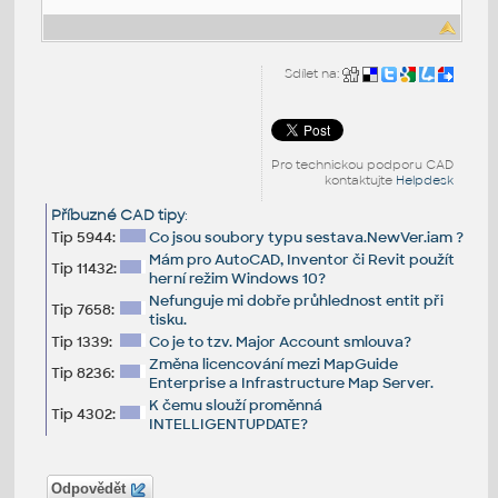
Sdílet na:
Pro technickou podporu CAD
kontaktujte
Helpdesk
Příbuzné CAD tipy
:
Tip 5944:
Co jsou soubory typu sestava.NewVer.iam ?
Mám pro AutoCAD, Inventor či Revit použít
Tip 11432:
herní režim Windows 10?
Nefunguje mi dobře průhlednost entit při
Tip 7658:
tisku.
Tip 1339:
Co je to tzv. Major Account smlouva?
Změna licencování mezi MapGuide
Tip 8236:
Enterprise a Infrastructure Map Server.
K čemu slouží proměnná
Tip 4302:
INTELLIGENTUPDATE?
Odpovědět