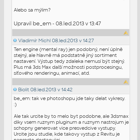
Alebo sa mýlim?
Upravil be_em - 08.led.2013 v 13:47
Vladimír Michl
08.led.2013 v 14:27
Ten engine (mental ray) jen podobný, není úplně
stejný, ale hlavně má podstatně jiný sortiment
nastavení. Výstup tedy zdaleka nemusí být stejný.
Plus má 3ds Max další možnosti postprocesingu,
síťového renderingu, animací, atd.
Biolit
08.led.2013 v 14:42
be_em: tak ve photoshopu jde taky delat vykresy.
:)
Ale tak urcite by to melo byt podobne, ale 3dsmax
diky vsem ruznym pluginum a ruznym nastrojum je
schopny generovat vice presvedcive vystupy.
Urcite jsou studie, kde takovy vystup z Revitu je
naprosto dostacujici.