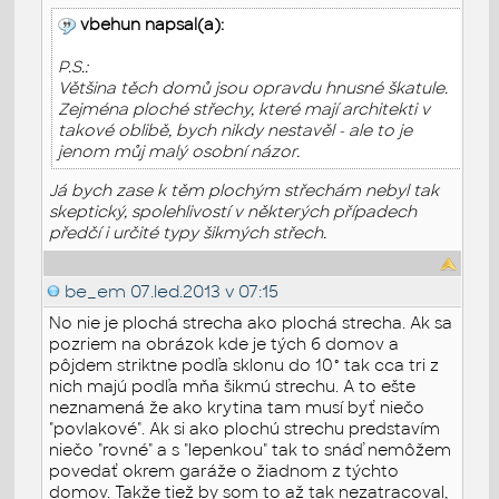
vbehun napsal(a):
P.S.:
Většina těch domů jsou opravdu hnusné škatule.
Zejména ploché střechy, které mají architekti v
takové oblibě, bych nikdy nestavěl - ale to je
jenom můj malý osobní názor.
Já bych zase k těm plochým střechám nebyl tak
skeptický, spolehlivostí v některých případech
předčí i určité typy šikmých střech.
be_em
07.led.2013 v 07:15
No nie je plochá strecha ako plochá strecha. Ak sa
pozriem na obrázok kde je tých 6 domov a
pôjdem striktne podľa sklonu do 10° tak cca tri z
nich majú podľa mňa šikmú strechu. A to ešte
neznamená že ako krytina tam musí byť niečo
"povlakové". Ak si ako plochú strechu predstavím
niečo "rovné" a s "lepenkou" tak to snáď nemôžem
povedať okrem garáže o žiadnom z týchto
domov. Takže tiež by som to až tak nezatracoval,