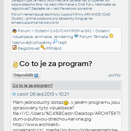
Zaregistrujte se nebo se přihlašte a zašlete váš příspěvek do
odpovídajícího fóra. Viz další informace o
CAD Fóru
. Nechcete se
registrovat? Zeptejte se v naší
Facebook poradně
.
Fórum nenahrazuje technický support firmy ARKANCE (CAD
Studio) - přímá podpora pro zákazníky funguje na
emea.support.arkance.world
Fórum
>
Ostatní CAD/CAM/PDM a GIS
>
Ostatní
vizualizace, animace, rendering
Fórum Témata
Nejnovější příspěvky
Najít
Registrovat
Přihlásit
Co to je za program?
archiv
Odpovědět
Co to je za program?
cestr
06.led.2013 v 10:21
Mám jednoduchý dotaz
...v jakém programu jsou
zpracovány tyto vizualizace?
file:///C:/Users/%C4%8Cestr/Desktop/ARCHITEK
dum-s-pultovou-strechou-karvina.jpg
http://www.architekti-
projektanti.cz/_media/soubory/nizkoenergeticke-