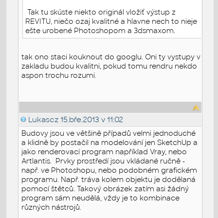
Tak tu skúste niekto originál vložiť výstup z
REVITU, niečo ozaj kvalitné a hlavne nech to nieje
ešte urobené Photoshopom a 3dsmaxom.
tak ono staci kouknout do googlu. Oni ty vystupy v
zakladu budou kvalitni, pokud tomu rendru nekdo
aspon trochu rozumi.
Lukascz
15.bře.2013 v 11:02
Budovy jsou ve většině případů velmi jednoduché
a klidně by postačil na modelování jen SketchUp a
jako renderovací program například Vray, nebo
Artlantis. Prvky prostředí jsou vkládané ručně -
např. ve Photoshopu, nebo podobném grafickém
programu. Např. tráva kolem objektu je dodělaná
pomocí štětců. Takový obrázek zatím asi žádný
program sám neudělá, vždy je to kombinace
různých nástrojů.