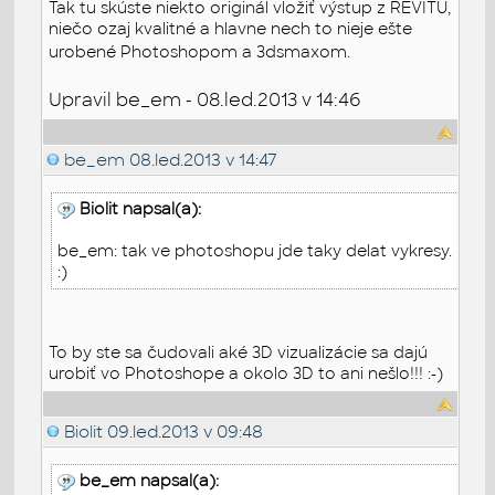
Tak tu skúste niekto originál vložiť výstup z REVITU,
niečo ozaj kvalitné a hlavne nech to nieje ešte
urobené Photoshopom a 3dsmaxom.
Upravil be_em - 08.led.2013 v 14:46
be_em
08.led.2013 v 14:47
Biolit napsal(a):
be_em: tak ve photoshopu jde taky delat vykresy.
:)
To by ste sa čudovali aké 3D vizualizácie sa dajú
urobiť vo Photoshope a okolo 3D to ani nešlo!!! :-)
Biolit
09.led.2013 v 09:48
be_em napsal(a):