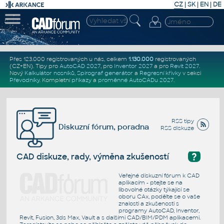
CZ
|
SK
|
EN
|
DE
Přes 123.000 registrovaných u nás, celkem
1.130.000
registrovaných
(CZ+EN)
. Tipy pro
AutoCAD 2027
, pro
Inventor 2027
a pro
Revit 2027
.
Nový
Kalkulátor nosníků
,
Spirograf generátor
a
Regresní křivky
v sekci
Převodníky
.
Kompletní
příkazy
a
proměnné AutoCADu 2027
.
RSS tipy
Diskuzní fórum, poradna
RSS diskuze
?
CAD diskuze, rady, výměna zkušeností
Veřejné diskuzní fórum k CAD
aplikacím - ptejte se na
libovolné otázky týkající se
oboru CAx, podělte se o vaše
znalosti a zkušenosti s
programy AutoCAD, Inventor,
Revit, Fusion, 3ds Max, Vault a s dalšími CAD/BIM/PDM aplikacemi.