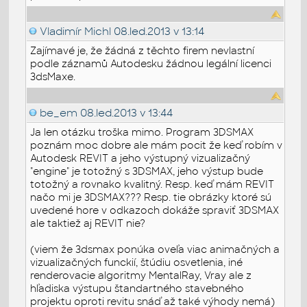
Vladimír Michl
08.led.2013 v 13:14
Zajímavé je, že žádná z těchto firem nevlastní
podle záznamů Autodesku žádnou legální licenci
3dsMaxe.
be_em
08.led.2013 v 13:44
Ja len otázku troška mimo. Program 3DSMAX
poznám moc dobre ale mám pocit že keď robím v
Autodesk REVIT a jeho výstupný vizualizačný
"engine" je totožný s 3DSMAX, jeho výstup bude
totožný a rovnako kvalitný. Resp. keď mám REVIT
načo mi je 3DSMAX??? Resp. tie obrázky ktoré sú
uvedené hore v odkazoch dokáže spraviť 3DSMAX
ale taktiež aj REVIT nie?
(viem že 3dsmax ponúka oveľa viac animačných a
vizualizačných funckií, štúdiu osvetlenia, iné
renderovacie algoritmy MentalRay, Vray ale z
hľadiska výstupu štandartného stavebného
projektu oproti revitu snáď až také výhody nemá)