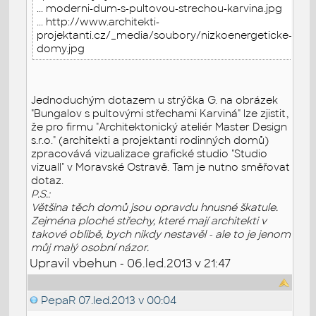
... moderni-dum-s-pultovou-strechou-karvina.jpg
... http://www.architekti-
projektanti.cz/_media/soubory/nizkoenergeticke-
domy.jpg
Jednoduchým dotazem u strýčka G. na obrázek
"Bungalov s pultovými střechami Karviná" lze zjistit,
že pro firmu "Architektonický ateliér Master Design
s.r.o." (architekti a projektanti rodinných domů)
zpracovává vizualizace grafické studio "Studio
vizuall" v Moravské Ostravě. Tam je nutno směřovat
dotaz.
P.S.:
Většina těch domů jsou opravdu hnusné škatule.
Zejména ploché střechy, které mají architekti v
takové oblibě, bych nikdy nestavěl - ale to je jenom
můj malý osobní názor.
Upravil vbehun - 06.led.2013 v 21:47
PepaR
07.led.2013 v 00:04