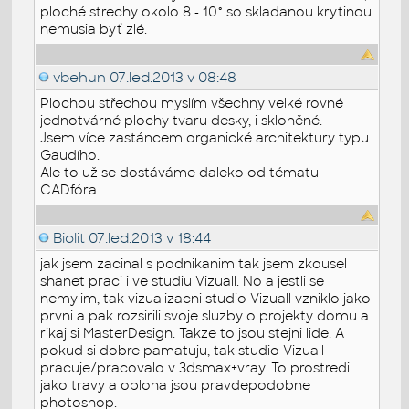
ploché strechy okolo 8 - 10° so skladanou krytinou
nemusia byť zlé.
vbehun
07.led.2013 v 08:48
Plochou střechou myslím všechny velké rovné
jednotvárné plochy tvaru desky, i skloněné.
Jsem více zastáncem organické architektury typu
Gaudího.
Ale to už se dostáváme daleko od tématu
CADfóra.
Biolit
07.led.2013 v 18:44
jak jsem zacinal s podnikanim tak jsem zkousel
shanet praci i ve studiu Vizuall. No a jestli se
nemylim, tak vizualizacni studio Vizuall vzniklo jako
prvni a pak rozsirili svoje sluzby o projekty domu a
rikaj si MasterDesign. Takze to jsou stejni lide. A
pokud si dobre pamatuju, tak studio Vizuall
pracuje/pracovalo v 3dsmax+vray. To prostredi
jako travy a obloha jsou pravdepodobne
photoshop.