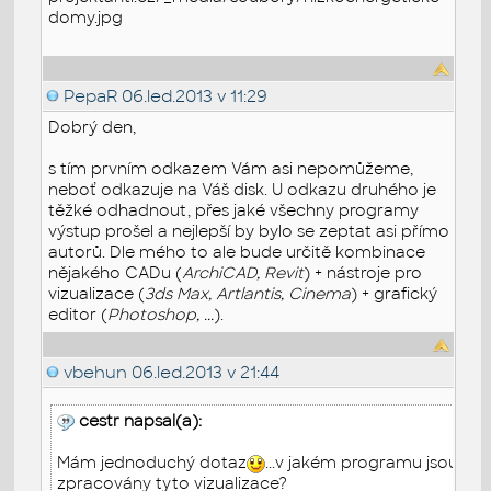
domy.jpg
PepaR
06.led.2013 v 11:29
Dobrý den,
s tím prvním odkazem Vám asi nepomůžeme,
neboť odkazuje na Váš disk. U odkazu druhého je
těžké odhadnout, přes jaké všechny programy
výstup prošel a nejlepší by bylo se zeptat asi přímo
autorů. Dle mého to ale bude určitě kombinace
nějakého CADu (
ArchiCAD, Revit
) + nástroje pro
vizualizace (
3ds Max, Artlantis, Cinema
) + grafický
editor (
Photoshop, ...
).
vbehun
06.led.2013 v 21:44
cestr napsal(a):
Mám jednoduchý dotaz
...v jakém programu jsou
zpracovány tyto vizualizace?