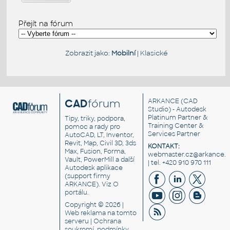
Přejít na fórum
Zobrazit jako:
Mobilní
|
Klasické
CAD
fórum
ARKANCE
(CAD
Studio) - Autodesk
Platinum Partner &
Tipy, triky, podpora,
Training Center &
pomoc a rady pro
Services Partner
AutoCAD, LT, Inventor,
Revit, Map, Civil 3D, 3ds
KONTAKT:
Max, Fusion, Forma,
webmaster.cz@arkance.w
Vault, PowerMill a další
| tel. +420 910 970 111
Autodesk aplikace
(support firmy
ARKANCE). Viz
O
portálu
.
Copyright © 2026 |
Web reklama
na tomto
serveru |
Ochrana
soukromí, podmínky