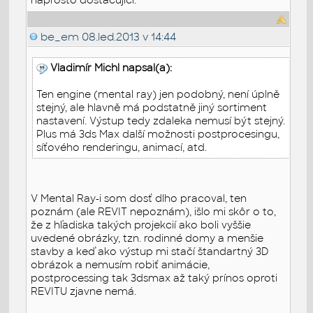
be_em
08.led.2013 v 14:44
Vladimír Michl napsal(a):
Ten engine (mental ray) jen podobný, není úplně
stejný, ale hlavně má podstatně jiný sortiment
nastavení. Výstup tedy zdaleka nemusí být stejný.
Plus má 3ds Max další možnosti postprocesingu,
síťového renderingu, animací, atd.
V Mental Ray-i som dosť dlho pracoval, ten
poznám (ale REVIT nepoznám), išlo mi skôr o to,
že z hľadiska takých projekcií ako boli vyššie
uvedené obrázky, tzn. rodinné domy a menšie
stavby a keď ako výstup mi stačí štandartný 3D
obrázok a nemusím robiť animácie,
postprocessing tak 3dsmax až taký prínos oproti
REVITU zjavne nemá.