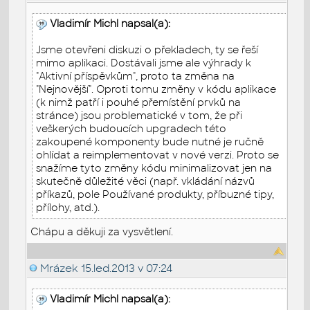
Vladimír Michl napsal(a):
Jsme otevřeni diskuzi o překladech, ty se řeší
mimo aplikaci. Dostávali jsme ale výhrady k
"Aktivní příspěvkům", proto ta změna na
"Nejnovější". Oproti tomu změny v kódu aplikace
(k nimž patří i pouhé přemístění prvků na
stránce) jsou problematické v tom, že při
veškerých budoucích upgradech této
zakoupené komponenty bude nutné je ručně
ohlídat a reimplementovat v nové verzi. Proto se
snažíme tyto změny kódu minimalizovat jen na
skutečně důležité věci (např. vkládání názvů
příkazů, pole Používané produkty, příbuzné tipy,
přílohy, atd.).
Chápu a děkuji za vysvětlení.
Mrázek
15.led.2013 v 07:24
Vladimír Michl napsal(a):