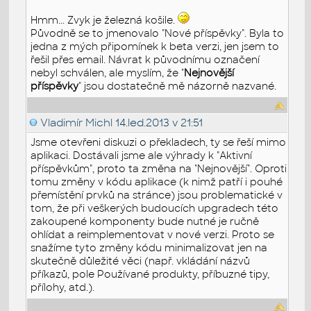
Hmm... Zvyk je železná košile.
Původně se to jmenovalo "Nové příspěvky". Byla to
jedna z mých připomínek k beta verzi, jen jsem to
řešil přes email. Návrat k původnímu označení
nebyl schválen, ale myslím, že "
Nejnovější
příspěvky
" jsou dostatečně mě názorně nazvané.
Vladimír Michl
14.led.2013 v 21:51
Jsme otevřeni diskuzi o překladech, ty se řeší mimo
aplikaci. Dostávali jsme ale výhrady k "Aktivní
příspěvkům", proto ta změna na "Nejnovější". Oproti
tomu změny v kódu aplikace (k nimž patří i pouhé
přemístění prvků na stránce) jsou problematické v
tom, že při veškerých budoucích upgradech této
zakoupené komponenty bude nutné je ručně
ohlídat a reimplementovat v nové verzi. Proto se
snažíme tyto změny kódu minimalizovat jen na
skutečně důležité věci (např. vkládání názvů
příkazů, pole Používané produkty, příbuzné tipy,
přílohy, atd.).