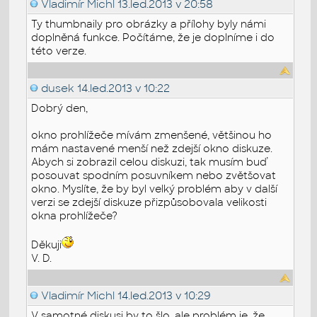
Vladimír Michl
13.led.2013 v 20:58
Ty thumbnaily pro obrázky a přílohy byly námi
doplněná funkce. Počítáme, že je doplníme i do
této verze.
dusek
14.led.2013 v 10:22
Dobrý den,
okno prohlížeče mívám zmenšené, většinou ho
mám nastavené menší než zdejší okno diskuze.
Abych si zobrazil celou diskuzi, tak musím buď
posouvat spodním posuvníkem nebo zvětšovat
okno. Myslíte, že by byl velký problém aby v další
verzi se zdejší diskuze přizpůsobovala velikosti
okna prohlížeče?
Děkuji
V. D.
Vladimír Michl
14.led.2013 v 10:29
V samotné diskusi by to šlo, ale problém je, že