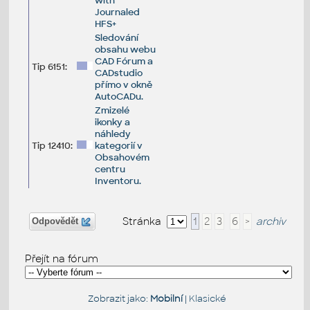
with
Journaled
HFS+
Sledování
obsahu webu
CAD Fórum a
Tip 6151:
CADstudio
přímo v okně
AutoCADu.
Zmizelé
ikonky a
náhledy
Tip 12410:
kategorií v
Obsahovém
centru
Inventoru.
Stránka
1
2
3
6
>
archiv
Odpovědět
Přejít na fórum
Zobrazit jako:
Mobilní
|
Klasické