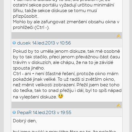
ostatní sekce portálu vyžadují určitou minimální
šířku, takže sekce diskuse se tomu musí
přizpůsobit.
Mohlo by ale zafungovat zmenšení obsahu okna v
prohlížeči (Ctrl -).
dusek
14.led.2013 v 10:56
Pokud by to uměla jenom diskuze, tak mě osobně
by to tak stačilo, přeci jenom převážnou část času
trávím v diskuzích, ale chápu, že na to je závislé
spousta jiného.
Ctrl - ani + není šťastné řešení, protože okno mám
pokaždé jinak veliké. To už radši si zvětším okno,
než měnit velikosti zobrazení. Přežil jsem bez toho
do teďka, tak to snad přežiju i dál, byl to spíš nápad
na vylepšení diskuze.
PepaR
14.led.2013 v 19:55
Dobrý den,
byl jsme zvyklý z minulého fóra na to, že položka