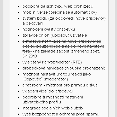
podpora dalších typů web prohlížečů
mobilní verze (přepíná se automaticky)
systém bodů (za odpovědi, nové příspěvky)
a děkování
hodnocení kvality příspěvku
správce příloh (uploadů) uživatele
e-mailové notifikace na nové příspěvky se
pošlou pouze 1x (další až po nové návštěvě
fóra)
- na základě žádostí změněno zpět,
3.4.2013
vylepšený rich-text-editor (RTE)
drobečková navigace (hloubka procházení)
možnost nastavit určitou reakci jako
"Odpověď" (moderátor)
chat room - místnost pro přímou diskusi
vkládání videí do příspěvků
podrobnější možnosti nastavení
uživatelského profilu
integrace sociálních web služeb
vyšší bezpečnost a ochrana proti spamu