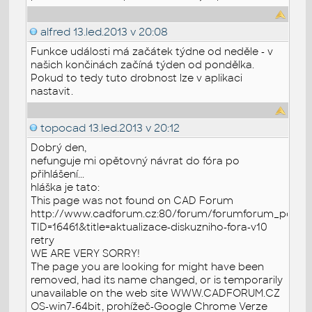
alfred
13.led.2013 v 20:08
Funkce události má začátek týdne od neděle - v
našich končinách začíná týden od pondělka.
Pokud to tedy tuto drobnost lze v aplikaci
nastavit.
topocad
13.led.2013 v 20:12
Dobrý den,
nefunguje mi opětovný návrat do fóra po
přihlášení...
hláška je tato:
This page was not found on CAD Forum
http://www.cadforum.cz:80/forum/forumforum_posts.
TID=16461&title=aktualizace-diskuzniho-fora-v10
retry
WE ARE VERY SORRY!
The page you are looking for might have been
removed, had its name changed, or is temporarily
unavailable on the web site WWW.CADFORUM.CZ
OS-win7-64bit, prohížeč-Google Chrome Verze