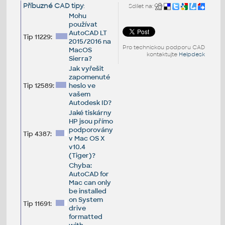
Příbuzné CAD tipy
:
Sdílet na:
Mohu
používat
AutoCAD LT
Tip 11229:
2015/2016 na
Pro technickou podporu CAD
MacOS
kontaktujte
Helpdesk
Sierra?
Jak vyřešit
zapomenuté
Tip 12589:
heslo ve
vašem
Autodesk ID?
Jaké tiskárny
HP jsou přímo
podporovány
Tip 4387:
v Mac OS X
v10.4
(Tiger)?
Chyba:
AutoCAD for
Mac can only
be installed
on System
Tip 11691:
drive
formatted