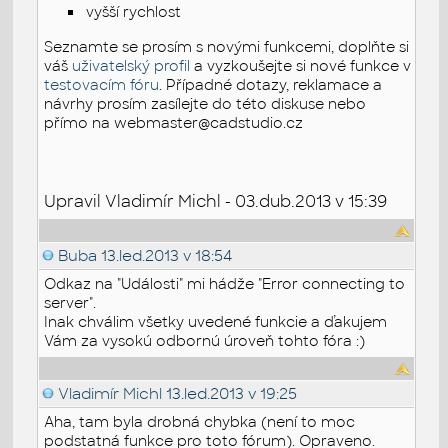
vyšší rychlost
Seznamte se prosím s novými funkcemi, doplňte si
váš
uživatelský profil
a vyzkoušejte si nové funkce v
testovacím fóru
. Případné dotazy, reklamace a
návrhy prosím zasílejte do této diskuse nebo
přímo na webmaster@cadstudio.cz
Upravil Vladimír Michl - 03.dub.2013 v 15:39
Buba
13.led.2013 v 18:54
Odkaz na "Události" mi hádže "Error connecting to
server".
Inak chválim všetky uvedené funkcie a ďakujem
Vám za vysokú odbornú úroveň tohto fóra :)
Vladimír Michl
13.led.2013 v 19:25
Aha, tam byla drobná chybka (není to moc
podstatná funkce pro toto fórum). Opraveno.