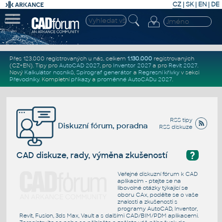
CZ
|
SK
|
EN
|
DE
Přes 123.000 registrovaných u nás, celkem
1.130.000
registrovaných
(CZ+EN)
. Tipy pro
AutoCAD 2027
, pro
Inventor 2027
a pro
Revit 2027
.
Nový
Kalkulátor nosníků
,
Spirograf generátor
a
Regresní křivky
v sekci
Převodníky
.
Kompletní
příkazy
a
proměnné AutoCADu 2027
.
RSS tipy
Diskuzní fórum, poradna
RSS diskuze
?
CAD diskuze, rady, výměna zkušeností
Veřejné diskuzní fórum k CAD
aplikacím - ptejte se na
libovolné otázky týkající se
oboru CAx, podělte se o vaše
znalosti a zkušenosti s
programy AutoCAD, Inventor,
Revit, Fusion, 3ds Max, Vault a s dalšími CAD/BIM/PDM aplikacemi.