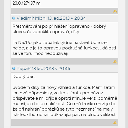
23.0.1271.97 m
Vladimír Michl
13.led.2013 v 20:34
Přesměrování po přihlášení opraveno - dobrý
úlovek (a zapeklitá oprava), díky.
Ta Ne/Po jako začátek týdne nastavit bohužel
nejde, ale je to opravdu podružná funkce, události
se ve fóru moc nepoužívají.
PepaR
13.led.2013 v 20:46
Dobrý den,
úvodem díky za nový vzhled a funkce. Mám zatím
jen dvě připomínky, velikost fontu pro název
přispěvatele mi přijde oproti minulé verzi poměrně
menší, ale to je maličkost. Co mě trošku mrzí je to,
že při nahrání obrázků se tyto nezmenší na malý
náhled/thumbnail odkazující pak na plnou velikost.