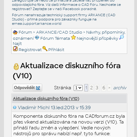
Zaregistrujte se nebo se přihlašte a zašlete váš příspěvek do
odpovídajícího fóra. Viz další informace o
CAD Fóru
. Nechcete se
registrovat? Zeptejte se v naší
Facebook poradně
.
Fórum nenahrazuje technický support firmy ARKANCE (CAD
Studio) - přímá podpora pro zákazníky funguje na
emea.support.arkance.world
Fórum
>
ARKANCE/CAD Studio
>
Návrhy, připomínky,
oznámení
Fórum Témata
Nejnovější příspěvky
Najít
Registrovat
Přihlásit
Aktualizace diskuzního fóra
(V10)
Stránka
1
2
3
6
>
archiv
Odpovědět
Aktualizace diskuzního fóra (V10)
Vladimír Michl
13.led.2013 v 15:39
Komponenta diskusního fóra na CADforum.cz byla
přes víkend aktualizována na novou verzi (V10). Ta
přináší řadu změn a vylepšení. Vedle nových
nástrojů pro správu nabízí např. tyto funkce: