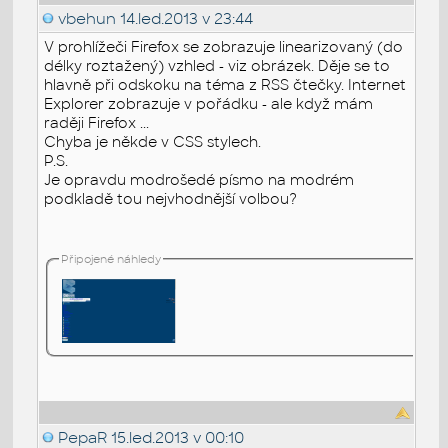
vbehun
14.led.2013 v 23:44
V prohlížeči Firefox se zobrazuje linearizovaný (do
délky roztažený) vzhled - viz obrázek. Děje se to
hlavně při odskoku na téma z RSS čtečky. Internet
Explorer zobrazuje v pořádku - ale když mám
raději Firefox ...
Chyba je někde v CSS stylech.
P.S.
Je opravdu modrošedé písmo na modrém
podkladě tou nejvhodnější volbou?
Připojené náhledy
PepaR
15.led.2013 v 00:10