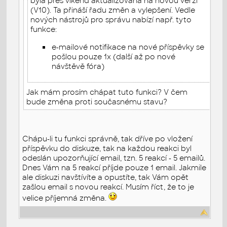
byla přes víkend aktualizována na novou verzi
(V10). Ta přináší řadu změn a vylepšení. Vedle
nových nástrojů pro správu nabízí např. tyto
funkce:
e-mailové notifikace na nové příspěvky se
pošlou pouze 1x (další až po nové
návštěvě fóra)
Jak mám prosím chápat tuto funkci? V čem
bude změna proti současnému stavu?
Chápu-li tu funkci správně, tak dříve po vložení
příspěvku do diskuze, tak na každou reakci byl
odeslán upozorňující email, tzn. 5 reakcí - 5 emailů.
Dnes Vám na 5 reakcí příjde pouze 1 email. Jakmile
ale diskuzi navštívíte a opustíte, tak Vám opět
zašlou email s novou reakcí. Musím říct, že to je
velice příjemná změna.