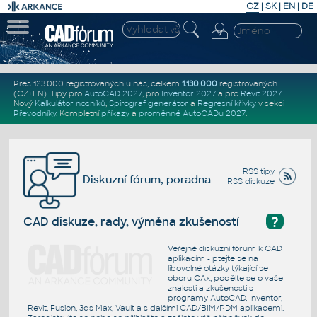
CZ
|
SK
|
EN
|
DE
Přes 123.000 registrovaných u nás, celkem
1.130.000
registrovaných
(CZ+EN)
. Tipy pro
AutoCAD 2027
, pro
Inventor 2027
a pro
Revit 2027
.
Nový
Kalkulátor nosníků
,
Spirograf generátor
a
Regresní křivky
v sekci
Převodníky
.
Kompletní
příkazy
a
proměnné AutoCADu 2027
.
RSS tipy
Diskuzní fórum, poradna
RSS diskuze
?
CAD diskuze, rady, výměna zkušeností
Veřejné diskuzní fórum k CAD
aplikacím - ptejte se na
libovolné otázky týkající se
oboru CAx, podělte se o vaše
znalosti a zkušenosti s
programy AutoCAD, Inventor,
Revit, Fusion, 3ds Max, Vault a s dalšími CAD/BIM/PDM aplikacemi.