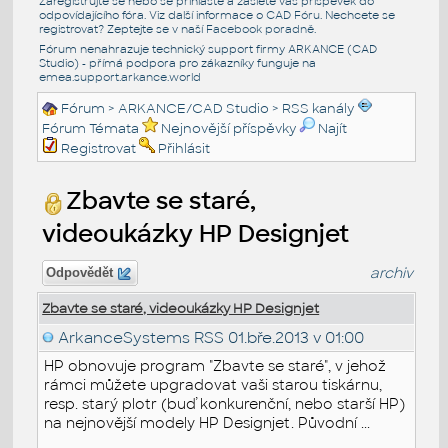
Zaregistrujte se nebo se přihlašte a zašlete váš příspěvek do
odpovídajícího fóra. Viz další informace o
CAD Fóru
. Nechcete se
registrovat? Zeptejte se v naší
Facebook poradně
.
Fórum nenahrazuje technický support firmy ARKANCE (CAD
Studio) - přímá podpora pro zákazníky funguje na
emea.support.arkance.world
Fórum
>
ARKANCE/CAD Studio
>
RSS kanály
Fórum Témata
Nejnovější příspěvky
Najít
Registrovat
Přihlásit
Zbavte se staré,
videoukázky HP Designjet
archiv
Odpovědět
Zbavte se staré, videoukázky HP Designjet
ArkanceSystems RSS
01.bře.2013 v 01:00
HP obnovuje program "Zbavte se staré", v jehož
rámci můžete upgradovat vaši starou tiskárnu,
resp. starý plotr (buď konkurenční, nebo starší HP)
na nejnovější modely HP Designjet. Původní ...