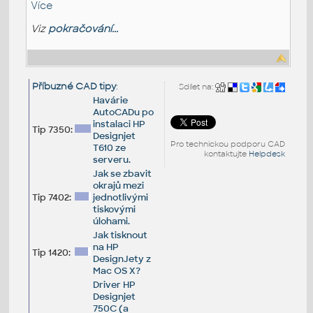
Více
Viz
pokračování...
Příbuzné CAD tipy
:
Sdílet na:
Havárie
AutoCADu po
instalaci HP
Tip 7350:
Designjet
Pro technickou podporu CAD
T610 ze
kontaktujte
Helpdesk
serveru.
Jak se zbavit
okrajů mezi
Tip 7402:
jednotlivými
tiskovými
úlohami.
Jak tisknout
na HP
Tip 1420:
DesignJety z
Mac OS X?
Driver HP
Designjet
750C (a