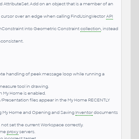
AttributeSet.Add on an object that is a member of an
cursor over an edge when calling FindUsingVector
API
mConstraint into Geometric Constraint
collection
, instead
nconsistent.
ete handling of peek message loop while running a
asure tool in drawing.
en My Home is enabled.
g/Presentation files appear in the My Home RECENTLY
g My Home and Opening and Saving
Inventor
documents
not set the current Workspace correctly.
ome
proxy
servers.
to incorrect target.