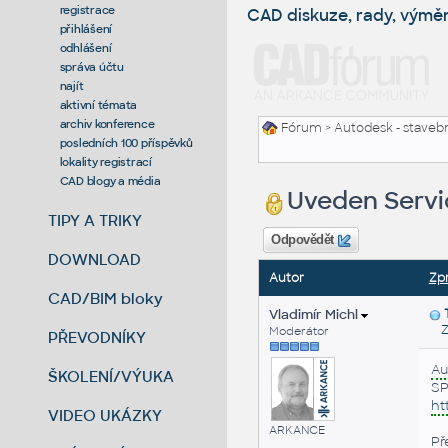
registrace
CAD diskuze, rady, výmě
přihlášení
odhlášení
správa účtu
najít
aktivní témata
archiv konference
Fórum
>
Autodesk - stavebni
posledních 100 příspěvků
lokality registrací
CAD blogy a média
Uveden Servic
TIPY A TRIKY
Odpovědět
DOWNLOAD
Autor
Zp
CAD/BIM bloky
Vladimír Michl
Zas
Moderátor
PŘEVODNÍKY
Au
ŠKOLENÍ/VÝUKA
SP
ht
VIDEO UKÁZKY
ARKANCE
Př