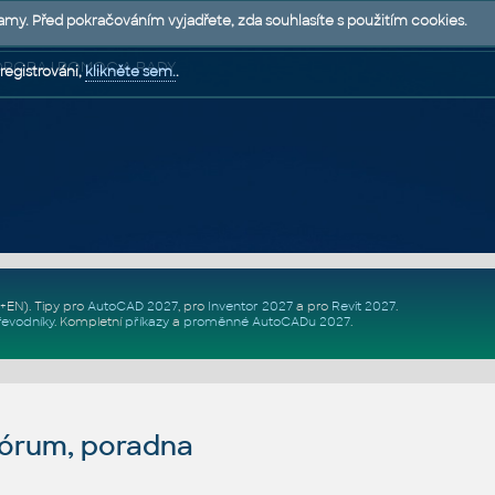
lamy. Před pokračováním vyjadřete, zda souhlasíte s použitím cookies.
 PODPORA | POMOC A RADY
registrováni,
klikněte sem.
.
Z+EN)
. Tipy pro
AutoCAD 2027
, pro
Inventor 2027
a pro
Revit 2027
.
řevodníky
.
Kompletní
příkazy
a
proměnné AutoCADu 2027
.
fórum, poradna