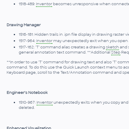
1518-489:
Inventor
becomes unresponsive when connecte
Drawing Manager
1516-181: Hidden trails in .ipn file display in drawing raster v
1517-964:
Inventor
may unexpectedly exit when you open a c
1517-162: ‘T’ command alias creates a drawing
sketch
and s
general annotation text command. **Additional
Step
Req
**In order to use ‘T’ command for drawing text and also ‘T’ co
command. To do this use the Quick Launch context menu to a
Keyboard page, scroll to the Text/Annotation command and specif
Engineer's Notebook
1510-967:
Inventor
unexpectedly exits when you copy and
deleted.
Enhanced Visualization