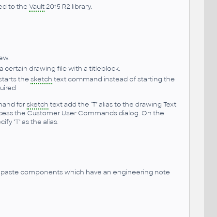
d to the
Vault
2015 R2 library.
iew.
ertain drawing file with a titleblock.
tarts the
sketch
text command instead of starting the
uired
mmand for
sketch
text add the ‘T’ alias to the drawing Text
ccess the Customer User Commands dialog. On the
y ‘T’ as the alias.
 paste components which have an engineering note