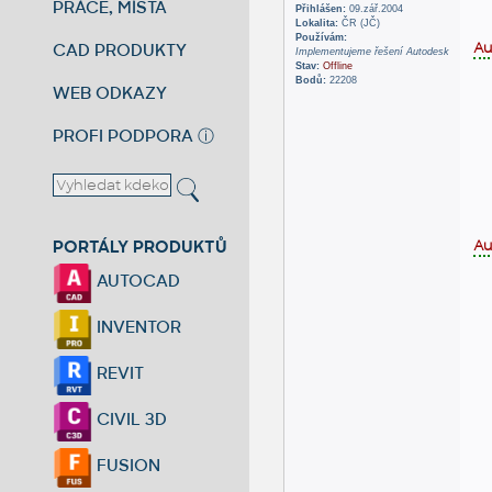
PRÁCE, MÍSTA
Přihlášen:
09.zář.2004
Lokalita:
ČR (JČ)
Používám:
Au
CAD PRODUKTY
Implementujeme řešení Autodesk
Stav:
Offline
Bodů:
22208
WEB ODKAZY
PROFI PODPORA
ⓘ
PORTÁLY PRODUKTŮ
Au
AUTOCAD
INVENTOR
REVIT
CIVIL 3D
FUSION