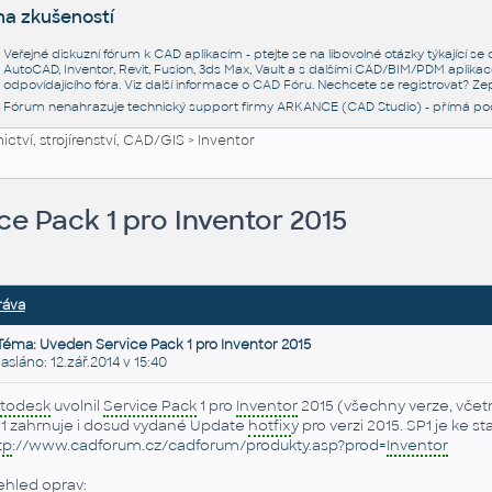
na zkušeností
Veřejné diskuzní fórum k CAD aplikacím - ptejte se na libovolné otázky týkající s
AutoCAD, Inventor, Revit, Fusion, 3ds Max, Vault a s dalšími CAD/BIM/PDM aplikac
odpovídajícího fóra. Viz další informace o
CAD Fóru
. Nechcete se registrovat? Zep
Fórum nenahrazuje technický support firmy ARKANCE (CAD Studio) - přímá po
ctví, strojírenství, CAD/GIS
>
Inventor
e Pack 1 pro Inventor 2015
ráva
Téma: Uveden Service Pack 1 pro Inventor 2015
láno: 12.zář.2014 v 15:40
todesk
uvolnil
Service Pack
1 pro
Inventor
2015 (všechny verze, včet
1 zahrnuje i dosud vydané Update
hotfix
y pro verzi 2015. SP1 je ke 
tp
://www.cadforum.cz/cadforum/produkty.asp?prod=
Inventor
ehled oprav: