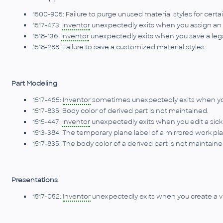
1500-905: Failure to purge unused material styles for certa
1517-473:
Inventor
unexpectedly exits when you assign an 
1518-136:
Inventor
unexpectedly exits when you save a lega
1518-288: Failure to save a customized material styles.
Part Modeling
1517-465:
Inventor
sometimes unexpectedly exits when you
1517-835: Body color of derived part is not maintained.
1515-447:
Inventor
unexpectedly exits when you edit a sick
1513-384: The temporary plane label of a mirrored work pla
1517-835: The body color of a derived part is not maintaine
Presentations
1517-052:
Inventor
unexpectedly exits when you create a vi