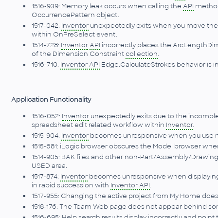
1516-939: Memory leak occurs when calling the
API
method 
OccurrencePattern object.
1517-042:
Inventor
unexpectedly exits when you move the 
within OnPreSelect event.
1514-728:
Inventor
API
incorrectly places the ArcLengthDi
of the Dimension Constraint
collection
.
1516-710:
Inventor
API
Edge.CalculateStrokes behavior is i
Application Functionality
1516-052:
Inventor
unexpectedly exits due to the incompl
spreadsheet edit related workflow within
Inventor
.
1515-904:
Inventor
becomes unresponsive when you use me
1515-681: iLogic browser obscures the Model browser wh
1514-905: BAK files and other non-Part/Assembly/Drawin
USED area.
1517-874:
Inventor
becomes unresponsive when displayin
in rapid succession with
Inventor
API
.
1517-955: Changing the active project from My Home does 
1518-176: The Team Web page does not appear behind s
1516-695: Help search results display incorrectly and point 