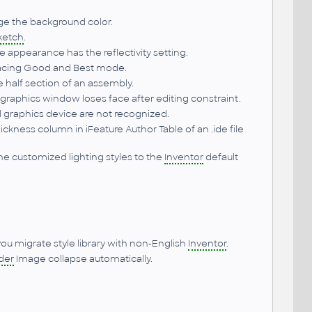
nge the background color.
ketch
.
he appearance has the reflectivity setting.
racing Good and Best mode.
e half section of an assembly.
e graphics window loses face after editing constraint.
 graphics device are not recognized.
ckness column in iFeature Author Table of an .ide file
the customized lighting styles to the
Inventor
default
ou migrate style library with non-English
Inventor
.
der
Image collapse automatically.