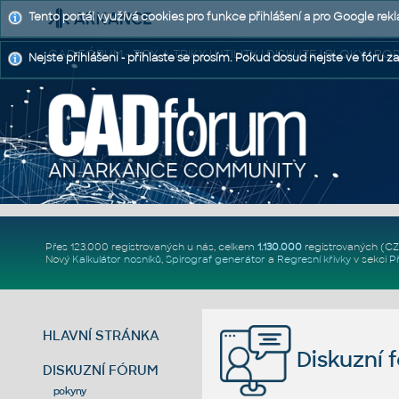
Tento portál využívá cookies pro funkce přihlášení a pro Google rek
CAD FÓRUM - TIPY A TRIKY | UTILITY | DISKUZE | BLOKY |
Nejste přihlášeni - přihlaste se prosím. Pokud dosud nejste ve fóru za
Přes 123.000 registrovaných u nás, celkem
1.130.000
registrovaných (C
Nový
Kalkulátor nosníků
,
Spirograf generátor
a
Regresní křivky
v sekci
P
HLAVNÍ STRÁNKA
Diskuzní 
DISKUZNÍ FÓRUM
pokyny