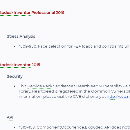
todesk
Inventor
Professional 2015
Stress Analysis
1509-950: Face selection for
FEA
loads and constraints un
todesk
Inventor
2015
Security
This
Service Pack
1 addresses Heartbleed vulnerability - 
library. Heartbleed is registered in the Common Vulnerab
information, please visit the CVE dictionary at
http
://cve.m
API
1516-453: ComponentOccurrence.Excluded
API
does noth