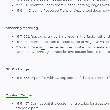
1517-015: 'Want to Learn more?' in the learning page links 
1518-141: Drawing Resource Transfer Wizard tool does no
Assembly Modeling
1517-902: Replacing an ipart member in the Table Author dial
1517-471: Moment of Inertia is calculated to negative val
1516-933:
Inventor
unexpectedly exits when you create a sh
Repaired Geometry composite and source feature delete
BIM
Exchange
1516-885: A part file with sweep feature fails to export to .
rf
Content Center
1515-497: Cannot edit the custom angle value for a custo
standard part.