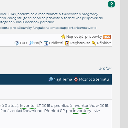
?
e oboru CAx, podělte se o vaše znalosti a zkušenosti s programy
emi. Zaregistrujte se nebo se přihlašte a zašlete váš příspěvek do
tejte se v naší
Facebook poradně
.
dpora pro zákazníky funguje na
emea.support.arkance.world
Nejnovější příspěvky
FAQ
Najít
Události
Registrovat
Přihlásit
archiv
Najít Téma
Možnosti tématu
ně Suites),
Inventor
LT 2015 a prohlížeč
Inventor
View 2015.
stažení v sekci Download. Přehled SP pro
Inventor
y - viz: