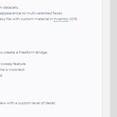
in datasets.
appearance to multi-selected faces.
cy file with custom material in
Inventor
2015.
 create a Freeform Bridge.
 sweep feature.
ne is incorrect.
d.
ew with a custom level of detail.