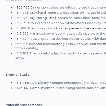
1368-705: Dimension values are difficult to see if you cha
1514-968: Drawing dimensions disappear on images in a
s
1517-178: Ray Tracing: The iFeature causes a black face if t
1517-511: Ground shadows show white effect under Ray T
1511-131: The display of workplanes prevents the view at th
1515-809: A transparent model that partially displays in th
1517-634:
NVIDIA
graphics devices on the laptops with dual
1518-156:
Inventor
unexpectedly exits when you edit the thi
from a catalog.
1518-703: The model displays too brightly after migrating 
styles.
Inventor
Studio
1515-783: Style Library Manager unexpectedly exits when y
1446-107: Some
Inventor
Studio dialog boxes such as
Ren
Materials/Appearances