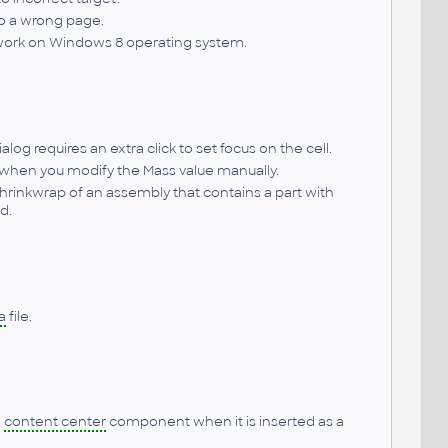
to a wrong page.
t work on Windows 8 operating system.
og requires an extra click to set focus on the cell.
ue when you modify the Mass value manually.
rinkwrap of an assembly that contains a part with
d.
a
file.
m
content center
component when it is inserted as a