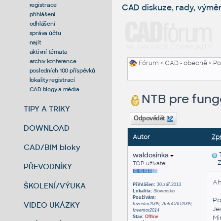
registrace
CAD diskuze, rady, výmě
přihlášení
odhlášení
správa účtu
najít
aktivní témata
archiv konference
Fórum
>
CAD - obecně
>
Po
posledních 100 příspěvků
lokality registrací
CAD blogy a média
NTB pre fung
TIPY A TRIKY
Odpovědět
DOWNLOAD
Autor
Zp
CAD/BIM bloky
waldosinka
Zas
TOP uživatel
PŘEVODNÍKY
Ah
ŠKOLENÍ/VÝUKA
Přihlášen:
30.zář.2013
Lokalita:
Slovensko
Používám:
Po
VIDEO UKÁZKY
Inventor2009, AutoCAD2009,
Je
Inventor2014
Mi
Stav:
Offline