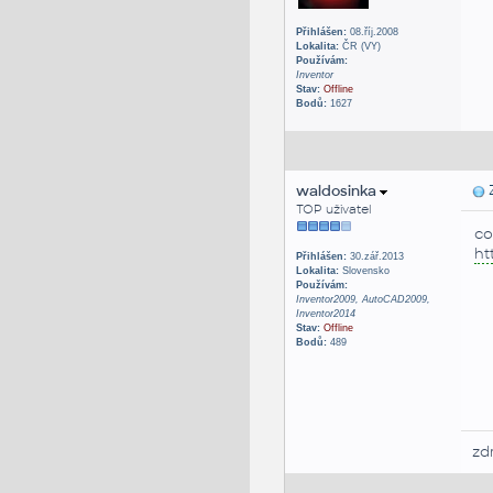
Přihlášen:
08.říj.2008
Lokalita:
ČR (VY)
Používám:
Inventor
Stav:
Offline
Bodů:
1627
waldosinka
Z
TOP uživatel
co
ht
Přihlášen:
30.zář.2013
Lokalita:
Slovensko
Používám:
Inventor2009, AutoCAD2009,
Inventor2014
Stav:
Offline
Bodů:
489
zd