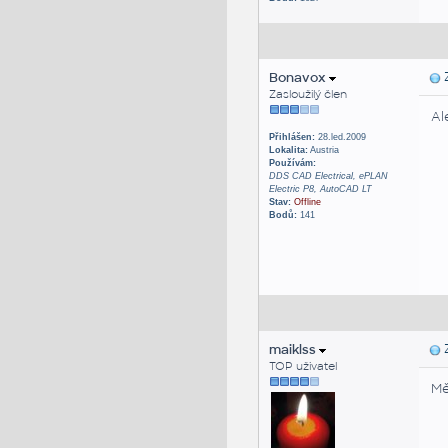
Bonavox
Z
Zasloužilý člen
Al
Přihlášen:
28.led.2009
Lokalita:
Austria
Používám:
DDS CAD Electrical, ePLAN
Electric P8, AutoCAD LT
Stav:
Offline
Bodů:
141
maiklss
Z
TOP uživatel
Mě