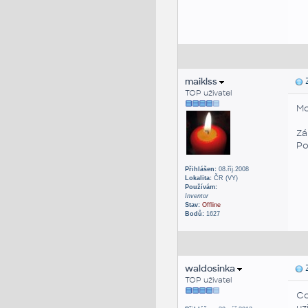
maiklss
Z
TOP uživatel
Mo
Zá
Po
Přihlášen:
08.říj.2008
Lokalita:
ČR (VY)
Používám:
Inventor
Stav:
Offline
Bodů:
1627
waldosinka
Z
TOP uživatel
Co
uz