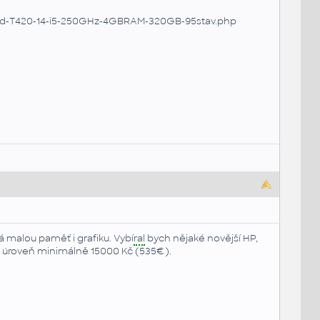
Pad-T420-14-i5-250GHz-4GBRAM-320GB-95stav.php
á malou paměť i grafiku. Vybí
ral
bych nějaké novější HP,
 úroveň minimálně 15000 Kč (535€).