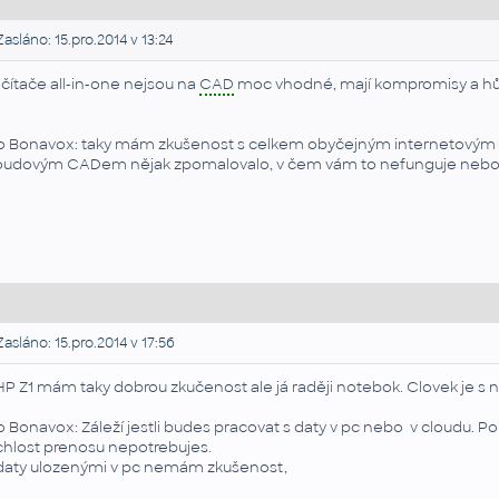
asláno: 15.pro.2014 v 13:24
čítače all-in-one nejsou na
CAD
moc vhodné, mají kompromisy a hůře 
o Bonavox: taky mám zkušenost s celkem obyčejným internetovým při
oudovým CADem nějak zpomalovalo, v čem vám to nefunguje nebo
asláno: 15.pro.2014 v 17:56
HP Z1 mám taky dobrou zkučenost ale já raději notebok. Clovek je s n
o Bonavox: Záleží jestli budes pracovat s daty v pc nebo v cloudu. 
chlost prenosu nepotrebujes.
daty ulozenými v pc nemám zkušenost,