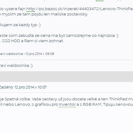
to vyzera fajn
http
://pc.bazos.sk/inzerat/44403472/Lenovo-Think
e myslim ze tam pojdu len malicke zostavicky.
kujem za kazdy typ :)
este som zabudla ze cena ma byt samozrejme co najnizcia :)
. SSD HDD a Ram si viem zohnat.
avil waldosinka - 12.pro.2014 v 09:06
raví waldosinka :)
asláno: 12.pro.2014 v 10:07
 je špatná volba. Vaše sestavy už jsou docela velké a ten ThinkPad m
ll nebo Lenovo, s grafikou pro
Inventor
a s 8GB RAM. Tipuju cenovou