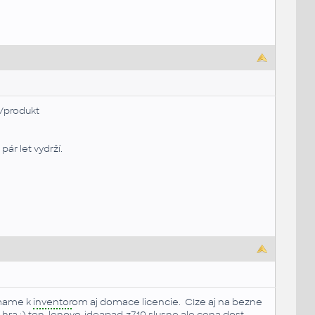
8/produkt
pár let vydrží.
 mame k
inventor
om aj domace licencie. CIze aj na bezne
 hra :) ten
lenovo-ideapad-z710 slusne ale cena dost