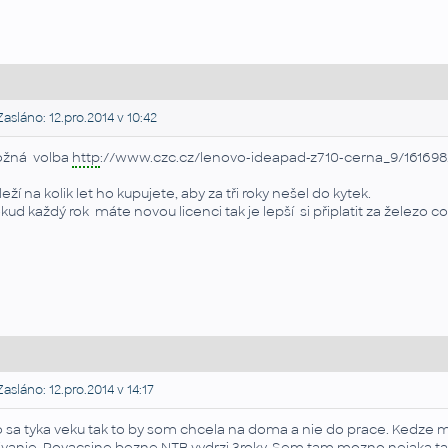
asláno: 12.pro.2014 v 10:42
žná volba
http
://www.czc.cz/lenovo-ideapad-z710-cerna_9/16169
leží na kolik let ho kupujete, aby za tři roky nešel do kytek.
kud každý rok máte novou licenci tak je lepší si připlatit za železo co 
asláno: 12.pro.2014 v 14:17
 sa tyka veku tak to by som chcela na doma a nie do prace. Kedze
ivanie. Povacsine bezne NTB vydrzi 3roky. Sem tam mozno nejaka ta