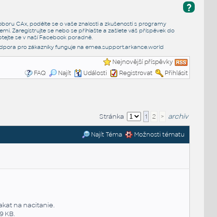
?
e oboru CAx, podělte se o vaše znalosti a zkušenosti s programy
emi. Zaregistrujte se nebo se přihlašte a zašlete váš příspěvek do
tejte se v naší
Facebook poradně
.
dpora pro zákazníky funguje na
emea.support.arkance.world
Nejnovější příspěvky
FAQ
Najít
Události
Registrovat
Přihlásit
Stránka
1
2
>
archiv
Najít Téma
Možnosti tématu
akat na nacitanie.
9 KB.