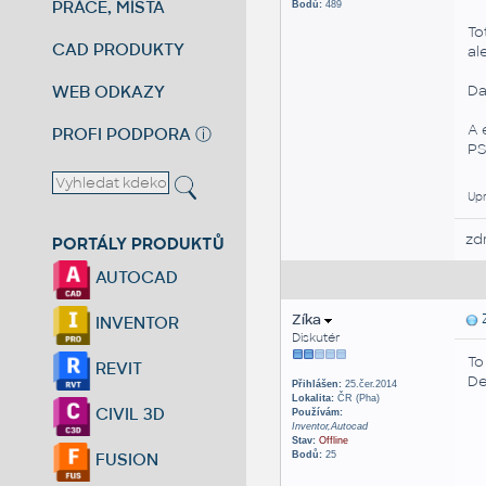
PRÁCE, MÍSTA
Bodů:
489
To
CAD PRODUKTY
al
WEB ODKAZY
Da
A 
PROFI PODPORA
ⓘ
PS
Upr
zd
PORTÁLY PRODUKTŮ
AUTOCAD
Zíka
Z
INVENTOR
Diskutér
To
REVIT
De
Přihlášen:
25.čer.2014
Lokalita:
ČR (Pha)
CIVIL 3D
Používám:
Inventor,Autocad
Stav:
Offline
Bodů:
25
FUSION