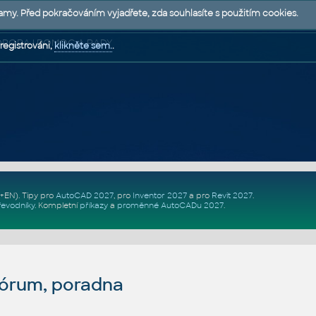
lamy. Před pokračováním vyjadřete, zda souhlasíte s použitím cookies.
 PODPORA | POMOC A RADY
registrováni,
klikněte sem.
.
Z+EN)
. Tipy pro
AutoCAD 2027
, pro
Inventor 2027
a pro
Revit 2027
.
řevodníky
.
Kompletní
příkazy
a
proměnné AutoCADu 2027
.
fórum, poradna