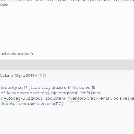
soka.
raví waldosinka :)
asláno: 12.pro.2014 v 17:51
tebooky se 17" jžsou vždy dražší o 3-4tisice od 15"
leží kam povede cesta vývoje programů. Viděl jsem
 v
Autodesk
u už zkouší spouštění
inventor
u přes klienta v pc a veš
třebovat extra silné železo(PC)