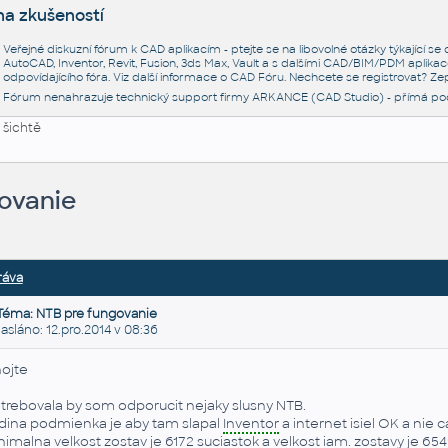
na zkušeností
Veřejné diskuzní fórum k CAD aplikacím - ptejte se na libovolné otázky týkající s
AutoCAD, Inventor, Revit, Fusion, 3ds Max, Vault a s dalšími CAD/BIM/PDM aplikac
odpovídajícího fóra. Viz další informace o
CAD Fóru
. Nechcete se registrovat? Zep
Fórum nenahrazuje technický support firmy ARKANCE (CAD Studio) - přímá po
 šichtě
ovanie
ráva
Téma: NTB pre fungovanie
láno: 12.pro.2014 v 08:36
ojte
trebovala by som odporucit nejaky slusny NTB.
dina podmienka je aby tam slapal
Inventor
a internet isiel OK a nie c
nimalna velkost zostav je 6172 suciastok a velkost
iam
. zostavy je 654