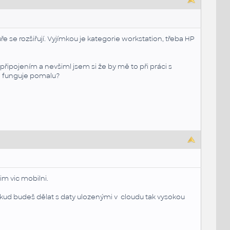
se rozšiřují. Vyjímkou je kategorie workstation, třeba HP
pojením a nevšiml jsem si že by mě to při práci s
 funguje pomalu?
im vic mobilni.
Pokud budeš dělat s daty ulozenými v cloudu tak vysokou