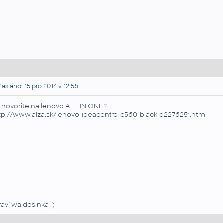
asláno: 15.pro.2014 v 12:56
 hovorite na lenovo ALL IN ONE?
tp
://www.alza.sk/lenovo-ideacentre-c560-black-d2276251.htm
raví waldosinka :)