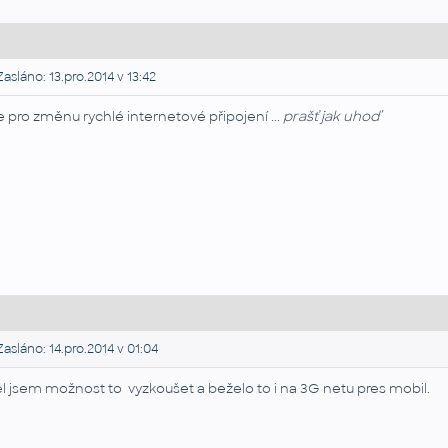
asláno: 13.pro.2014 v 13:42
e pro změnu rychlé internetové připojení ...
prašť jak uhoď
asláno: 14.pro.2014 v 01:04
l jsem možnost to vyzkoušet a beželo to i na 3G netu pres mobil.