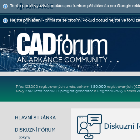
Tento portál využívá cookies pro funkce přihlášení a pro Google rek
CAD FÓRUM - TIPY A TRIKY | UTILITY | DISKUZE | BLOKY |
Nejste přihlášeni - přihlaste se prosím. Pokud dosud nejste ve fóru za
Přes 123.000 registrovaných u nás, celkem
1.130.000
registrovaných (C
Nový
Kalkulátor nosníků
,
Spirograf generátor
a
Regresní křivky
v sekci
P
HLAVNÍ STRÁNKA
Diskuzní 
DISKUZNÍ FÓRUM
pokyny