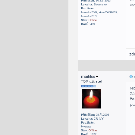
Přihlášen:
30.zář.2013
vy
Lokalita:
Slovensko
Používám:
Inventor2009, AutoCAD2009,
Inventor2014
Stav:
Offline
Bodů:
489
zd
maiklss
Z
TOP uživatel
No
Zá
že
po
Přihlášen:
08.říj.2008
Lokalita:
ČR (VY)
Používám:
Inventor
Stav:
Offline
Bodů:
1627