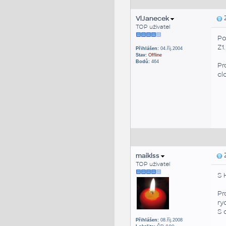
VlJanecek
Z
TOP uživatel
Po
Z1.
Přihlášen:
04.říj.2004
Stav:
Offline
Bodů:
464
Pr
cl
maiklss
Z
TOP uživatel
S 
Pr
ry
S 
Přihlášen:
08.říj.2008