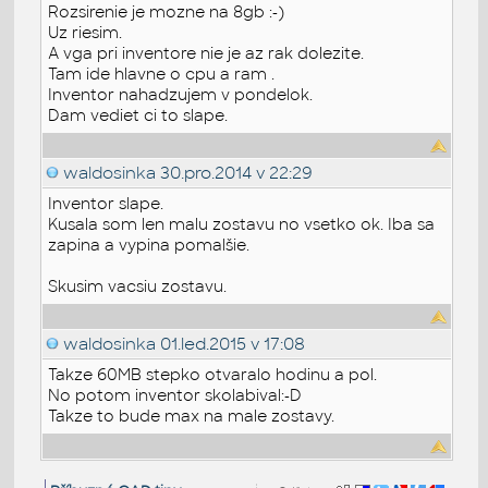
Rozsirenie je mozne na 8gb :-)
Uz riesim.
A vga pri inventore nie je az rak dolezite.
Tam ide hlavne o cpu a ram .
Inventor nahadzujem v pondelok.
Dam vediet ci to slape.
waldosinka
30.pro.2014 v 22:29
Inventor slape.
Kusala som len malu zostavu no vsetko ok. Iba sa
zapina a vypina pomalšie.
Skusim vacsiu zostavu.
waldosinka
01.led.2015 v 17:08
Takze 60MB stepko otvaralo hodinu a pol.
No potom inventor skolabival:-D
Takze to bude max na male zostavy.