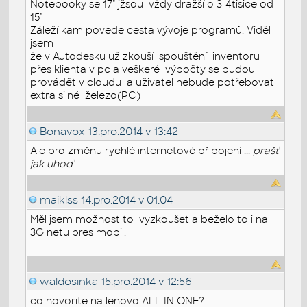
Notebooky se 17" jžsou vždy dražší o 3-4tisice od
15"
Záleží kam povede cesta vývoje programů. Viděl
jsem
že v Autodesku už zkouší spouštění inventoru
přes klienta v pc a veškeré výpočty se budou
provádět v cloudu a uživatel nebude potřebovat
extra silné železo(PC)
Bonavox
13.pro.2014 v 13:42
Ale pro změnu rychlé internetové připojení ...
prašť
jak uhoď
maiklss
14.pro.2014 v 01:04
Měl jsem možnost to vyzkoušet a beželo to i na
3G netu pres mobil.
waldosinka
15.pro.2014 v 12:56
co hovorite na lenovo ALL IN ONE?