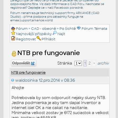
Zaregistrujte se nebo se přihlašte a zašlete váš příspěvek do
odpovídajícího fóra. Viz další informace o
CAD Fóru
. Nechcete se
registrovat? Zeptejte se v naší
Facebook poradně
.
Fórum nenahrazuje technický support firmy ARKANCE (CAD
Studio) - přímá podpora pro zákazníky funguje na
emea.support.arkance.world
Fórum
>
CAD - obecně
>
Po šichtě
Fórum Témata
Nejnovější příspěvky
Najít
Registrovat
Přihlásit
NTB pre fungovanie
Stránka
1
2
>
archiv
Odpovědět
NTB pre fungovanie
waldosinka
12.pro.2014 v 08:36
Ahojte
Potrebovala by som odporucit nejaky slusny NTB.
Jedina podmienka je aby tam slapal Inventor a
internet isiel OK a nie cakat na nacitanie.
Minimalna velkost zostav je 6172 suciastok a velkost
iam. zostavy je 6549 KB.