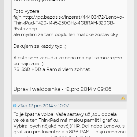
Toto vyzera
fajn http://pc.bazos.sk/inzerat/44403472/Lenovo-
ThinkPad-T420-14-i5-250GHz-4GBRAM-320GB-
95stav.php
ale myslim ze tam pojdu len malicke zostavicky.
Dakujem za kazdy typ :)
A este som zabudla ze cena ma byt samozrejme
co najnizcia :)
PS. SSD HDD a Ram si viem zohnat.
Upravil waldosinka - 12.pro.2014 v 09:06
Zíka
12.pro.2014 v 10:07
To je špatná volba. Vaše sestavy už jsou docela
velké a ten ThinkPad má malou paměť i grafiku.
Vybíral bych nějaké novější HP, Dell nebo Lenovo, s
grafikou pro Inventor a s 8GB RAM. Tipuju cenovou