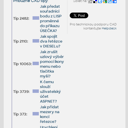
Příbuzné CAD tipy
:
Sdílet na:
Jak předat
souřadnici
bodu z LISP
Tip 2482:
proměnné
Pro technickou podporu CAD
do příkazu
kontaktujte
Helpdesk
ÚSEČKA?
Jak spojit
Tip 2110:
dva řetězce
v DIESELu?
Jak zrušit
uzlový výběr
pomocí ikony
Tip 10063:
menu nebo
tlačítka
myši?
K čemu
slouží
Tip 3739:
uživatelský
účet
ASPNET?
Jak přidat
mezery na
Tip 373:
konci
řetezce?
Urychlení