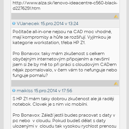
http://www.alza.sk/lenovo-ideacentre-c560-black-
d2276251.htm
VlJanecek
15.pro.2014 v 13:24
Počítače all-in-one nejsou na CAD moc vhodné,
mají kompromisy a hůře se rozšiřují. Vyjímkou je
kategorie workstation, třeba HP Z1.
Pro Bonavox: taky mám zkušenost s celkem
obyčejným internetovým připojením a nevšiml
jsem si že by mě to při práci s cloudovým CADem
nějak zpomalovalo, v čem vám to nefunguje nebo
funguje pomalu?
maiklss
15.pro.2014 v 17:56
S HP Z1 mám taky dobrou zkučenost ale já raději
notebok. Clovek je s nim vic mobilni.
Pro Bonavox: Záleží jestli budes pracovat s daty v
pc nebo v cloudu. Pokud budeš dělat s daty
ulozenými v cloudu tak vysokou rychlost prenosu