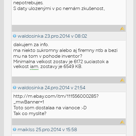
nepotrebujes.
S daty ulozenými v pc nemám zkušenost,
waldosinka
23.pro.2014 v 08:02
dakujem za info.
ma niekto sukromny alebo aj firemny ntb a bezi
mu na tom v pohode inventor?
Minimalna velkost zostav je 6172 suciastok a
velkost
iam
. zostavy je 6549 KB.
waldosinka
24.pro.2014 v 21:54
http://m.ebay.com/itm/111556000285?
_mwBanner=1
Toto som dostalaa na vianoce :-D
Tak co myslite?
maiklss
25.pro.2014 v 15:58