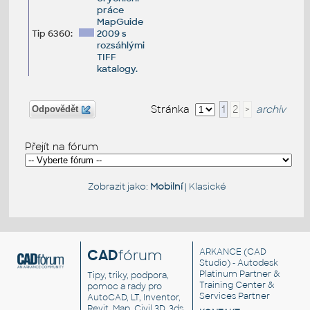
práce
MapGuide
Tip 6360:
2009 s
rozsáhlými
TIFF
katalogy.
Stránka
1
2
>
archiv
Odpovědět
Přejít na fórum
Zobrazit jako:
Mobilní
|
Klasické
CAD
fórum
ARKANCE
(CAD
Studio) - Autodesk
Platinum Partner &
Tipy, triky, podpora,
Training Center &
pomoc a rady pro
Services Partner
AutoCAD, LT, Inventor,
Revit, Map, Civil 3D, 3ds