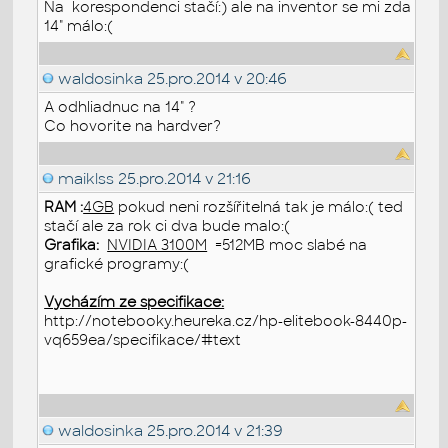
Na korespondenci stačí:) ale na inventor se mi zda
14" málo:(
waldosinka
25.pro.2014 v 20:46
A odhliadnuc na 14" ?
Co hovorite na hardver?
maiklss
25.pro.2014 v 21:16
RAM :
4GB
pokud neni rozšířitelná tak je málo:( ted
stačí ale za rok ci dva bude malo:(
Grafika:
NVIDIA 3100M
=512MB moc slabé na
grafické programy:(
Vycházím ze specifikace:
http://notebooky.heureka.cz/hp-elitebook-8440p-
vq659ea/specifikace/#text
waldosinka
25.pro.2014 v 21:39