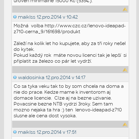
úroveň minimálně 15000 Kč (535€).
maiklss
12.pro.2014 v 10:42
Možná volba http://www.czc.cz/lenovo-ideapad-
z710-cerna_9/161698/produkt
Záleží na kolik let ho kupujete, aby za tři roky nešel
do kytek.
Pokud každý rok máte novou licenci tak je lepší si
připlatit za železo co pár let vydrží.
waldosinka
12.pro.2014 v 14:17
Co sa tyka veku tak to by som chcela na doma a
nie do prace. Kedze mame k inventorom aj
domace licencie. CIze aj na bezne uzivanie.
Povacsine bezne NTB vydrzi 3roky. Sem tam
mozno nejaka ta hra :) ten
lenovo-ideapad-z710
slusne ale cena dost vysoka.
maiklss
12.pro.2014 v 17:51