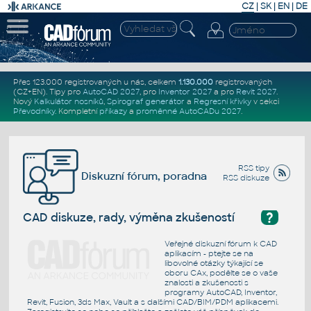
CZ
|
SK
|
EN
|
DE
Přes 123.000 registrovaných u nás, celkem
1.130.000
registrovaných
(CZ+EN)
. Tipy pro
AutoCAD 2027
, pro
Inventor 2027
a pro
Revit 2027
.
Nový
Kalkulátor nosníků
,
Spirograf generátor
a
Regresní křivky
v sekci
Převodníky
.
Kompletní
příkazy
a
proměnné AutoCADu 2027
.
RSS tipy
Diskuzní fórum, poradna
RSS diskuze
?
CAD diskuze, rady, výměna zkušeností
Veřejné diskuzní fórum k CAD
aplikacím - ptejte se na
libovolné otázky týkající se
oboru CAx, podělte se o vaše
znalosti a zkušenosti s
programy AutoCAD, Inventor,
Revit, Fusion, 3ds Max, Vault a s dalšími CAD/BIM/PDM aplikacemi.