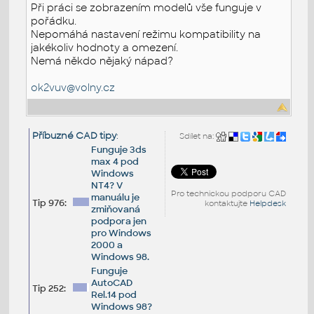
Při práci se zobrazením modelů vše funguje v
pořádku.
Nepomáhá nastavení režimu kompatibility na
jakékoliv hodnoty a omezení.
Nemá někdo nějaký nápad?
ok2vuv@volny.cz
Příbuzné CAD tipy
:
Sdílet na:
Funguje 3ds
max 4 pod
Windows
NT4? V
Pro technickou podporu CAD
manuálu je
Tip 976:
kontaktujte
Helpdesk
zmiňovaná
podpora jen
pro Windows
2000 a
Windows 98.
Funguje
AutoCAD
Tip 252:
Rel.14 pod
Windows 98?