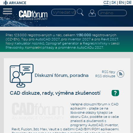
CZ
|
SK
|
EN
|
DE
Přes 123.000 registrovaných u nás, celkem
1.130.000
registrovaných
(CZ+EN)
. Tipy pro
AutoCAD 2027
, pro
Inventor 2027
a pro
Revit 2027
.
Nový
Kalkulátor nosníků
,
Spirograf generátor
a
Regresní křivky
v sekci
Převodníky
.
Kompletní
příkazy
a
proměnné AutoCADu 2027
.
RSS tipy
Diskuzní fórum, poradna
RSS diskuze
?
CAD diskuze, rady, výměna zkušeností
Veřejné diskuzní fórum k CAD
aplikacím - ptejte se na
libovolné otázky týkající se
oboru CAx, podělte se o vaše
znalosti a zkušenosti s
programy AutoCAD, Inventor,
Revit, Fusion, 3ds Max, Vault a s dalšími CAD/BIM/PDM aplikacemi.