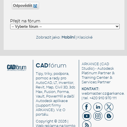
Odpovědět
Přejít na fórum
Zobrazit jako:
Mobilní
|
Klasické
CAD
fórum
ARKANCE
(CAD
Studio) - Autodesk
Platinum Partner &
Tipy, triky, podpora,
Training Center &
pomoc a rady pro
Services Partner
AutoCAD, LT, Inventor,
Revit, Map, Civil 3D, 3ds
KONTAKT:
Max, Fusion, Forma,
webmaster.cz@arkance.w
Vault, PowerMill a další
| tel. +420 910 970 111
Autodesk aplikace
(support firmy
ARKANCE). Viz
O
portálu
.
Copyright © 2026 |
Web reklama
na tomto