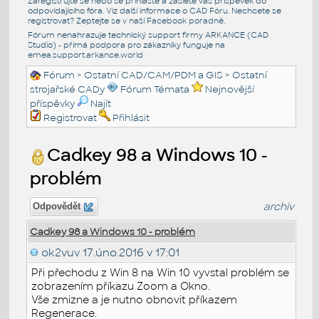
Zaregistrujte se nebo se přihlašte a zašlete váš příspěvek do
odpovídajícího fóra. Viz další informace o
CAD Fóru
. Nechcete se
registrovat? Zeptejte se v naší
Facebook poradně
.
Fórum nenahrazuje technický support firmy ARKANCE (CAD
Studio) - přímá podpora pro zákazníky funguje na
emea.support.arkance.world
Fórum
>
Ostatní CAD/CAM/PDM a GIS
>
Ostatní
strojařské CADy
Fórum Témata
Nejnovější
příspěvky
Najít
Registrovat
Přihlásit
Cadkey 98 a Windows 10 -
problém
archiv
Odpovědět
Cadkey 98 a Windows 10 - problém
ok2vuv
17.úno.2016 v 17:01
Při přechodu z Win 8 na Win 10 vyvstal problém se
zobrazením příkazu Zoom a Okno.
Vše zmizne a je nutno obnovit příkazem
Regenerace.