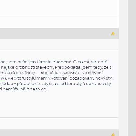
bo jsem našel jen témata obdobná. O co mi jde: chtěl
 i nějaké drobnosti stavební. Předpokládal jsem tedy, že si
a místo šipek čárky... stejně tak kusovník - ve stavení
dw
), v editoru stylů mám v kótování požadovaný nový styl.
jedou v předchozím stylu, ale editoru stylů dokonce styl
nemůžu přijít na to co.