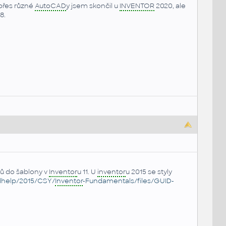
 přes různé
AutoCAD
y jsem skončil u
INVENTOR
2020, ale
8.
lů do šablony v
Inventor
u 11. U
inventor
u 2015 se styly
dhelp/2015/CSY/
Inventor
-Fundamentals/files/GUID-