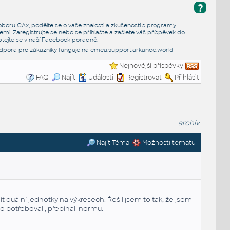
?
e oboru CAx, podělte se o vaše znalosti a zkušenosti s programy
emi. Zaregistrujte se nebo se přihlašte a zašlete váš příspěvek do
tejte se v naší
Facebook poradně
.
dpora pro zákazníky funguje na
emea.support.arkance.world
Nejnovější příspěvky
FAQ
Najít
Události
Registrovat
Přihlásit
archiv
Najít Téma
Možnosti tématu
duální jednotky na výkresech. Řešil jsem to tak, že jsem
to potřebovali, přepínali normu.