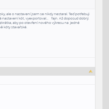
y, ale o nastavení jsem se nikdy nestaral. Teď potřebuji
á nastavení kót, vyexportoval... fajn. Až doposud dobrý.
zkrátka, aby po otevření nového výkresu na jedné
ně kóty stavařské.