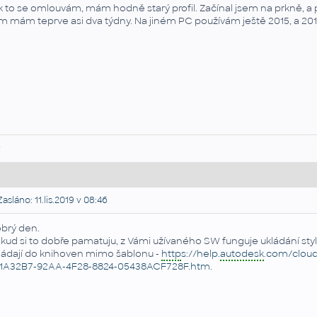
k to se omlouvám, mám hodně starý profil. Začínal jsem na prkně, a
m mám teprve asi dva týdny. Na jiném PC používám ještě 2015, a 201
R
asláno: 11.lis.2019 v 08:46
brý den.
kud si to dobře pamatuju, z Vámi užívaného SW funguje ukládání sty
ládají do knihoven mimo šablonu -
http
s://help.
autodesk
.com/clou
1A32B7-92AA-4F28-8824-05438ACF728F.htm
.