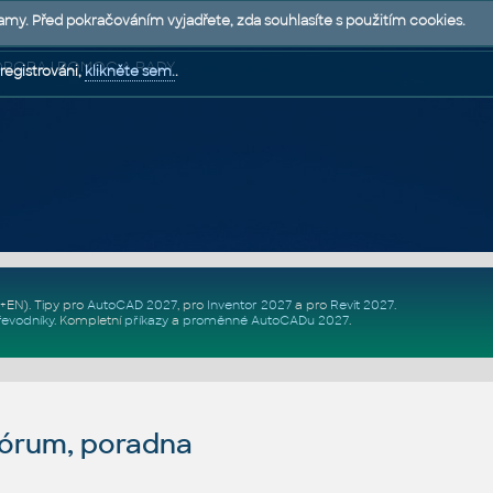
lamy. Před pokračováním vyjadřete, zda souhlasíte s použitím cookies.
 PODPORA | POMOC A RADY
registrováni,
klikněte sem.
.
Z+EN)
. Tipy pro
AutoCAD 2027
, pro
Inventor 2027
a pro
Revit 2027
.
řevodníky
.
Kompletní
příkazy
a
proměnné AutoCADu 2027
.
fórum, poradna