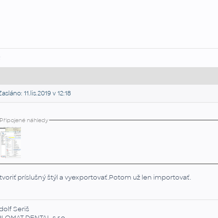
R
asláno: 11.lis.2019 v 12:18
Připojené náhledy
tvoriť príslušný štýl a vyexportovať.Potom už len importovať.
dolf Seriš
PLOMAT DENTAL,s.r.o.