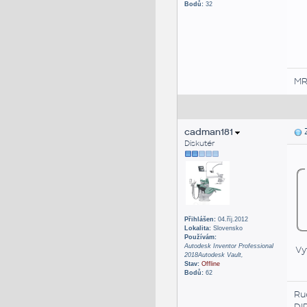
Bodů:
32
M
cadman181
Z
Diskutér
Přihlášen:
04.říj.2012
Lokalita:
Slovensko
Používám:
Autodesk Inventor Professional
Vy
2018Autodesk Vault,
Stav:
Offline
Bodů:
62
Ru
DI