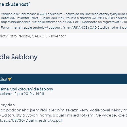
na zkušeností
Veřejné diskuzní fórum k CAD aplikacím - ptejte se na libovolné otázky týkající s
AutoCAD, Inventor, Revit, Fusion, 3ds Max, Vault a s dalšími CAD/BIM/PDM aplikac
odpovídajícího fóra. Viz další informace o
CAD Fóru
. Nechcete se registrovat? Zep
Fórum nenahrazuje technický support firmy ARKANCE (CAD Studio) - přímá po
ctví, strojírenství, CAD/GIS
>
Inventor
 dle šablony
ráva
Téma: Styl kótování dle šablony
láno: 12.pro.2019 v 14:26
brý den.
co podobného jsem řešil s jedním zákazníkem. Potřeboval někdy mít 
 v Editoru stylů vytvořil normu s duálními jednotkami. Ve výkrese, kde 
loads/63736/Dualni_jednotky.
pdf