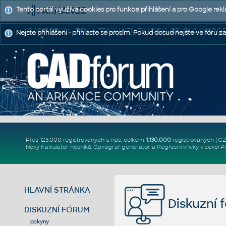
Tento portál využívá cookies pro funkce přihlášení a pro Google rek
CAD FÓRUM - TIPY A TRIKY | UTILITY | DISKUZE | BLOKY |
Nejste přihlášeni - přihlaste se prosím. Pokud dosud nejste ve fóru za
Přes 123.000 registrovaných u nás, celkem
1.130.000
registrovaných (C
Nový
Kalkulátor nosníků
,
Spirograf generátor
a
Regresní křivky
v sekci
P
HLAVNÍ STRÁNKA
Diskuzní 
DISKUZNÍ FÓRUM
pokyny