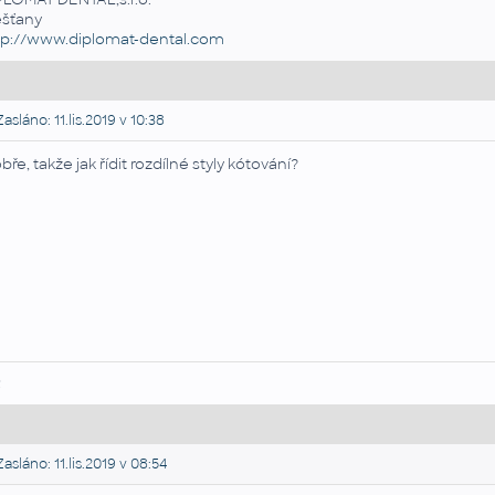
ešťany
tp://www.diplomat-dental.com
asláno: 11.lis.2019 v 10:38
bře, takže jak řídit rozdílné styly kótování?
R
asláno: 11.lis.2019 v 08:54