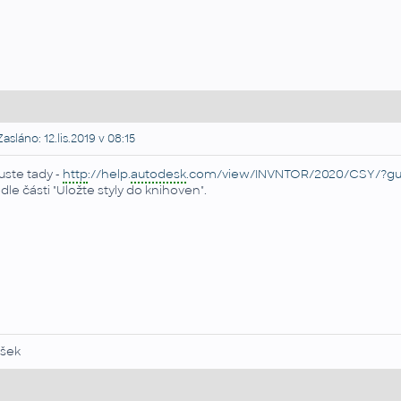
asláno: 12.lis.2019 v 08:15
uste tady -
http
://help.
autodesk
.com/view/INVNTOR/2020/CSY/?gu
dle části "Uložte styly do knihoven".
šek