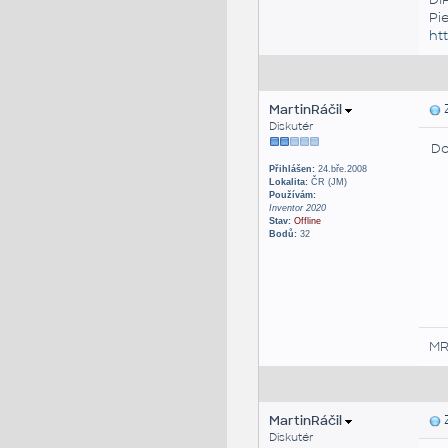
Pi
ht
MartinRáčil
Z
Diskutér
Do
Přihlášen:
24.bře.2008
Lokalita:
ČR (JM)
Používám:
Inventor 2020
Stav:
Offline
Bodů:
32
M
MartinRáčil
Z
Diskutér