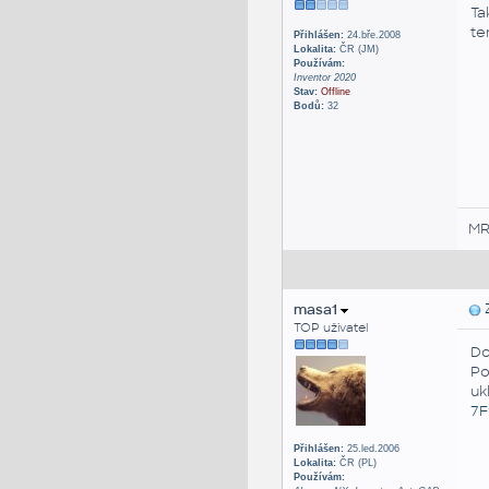
Ta
te
Přihlášen:
24.bře.2008
Lokalita:
ČR (JM)
Používám:
Inventor 2020
Stav:
Offline
Bodů:
32
M
masa1
Z
TOP uživatel
Do
Po
uk
7F
Přihlášen:
25.led.2006
Lokalita:
ČR (PL)
Používám: