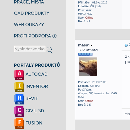
PRÁCE, MÍSTA
Přihlášen:
01.čvc.2015
Lokalita:
ČR (JM)
Používám:
CAD PRODUKTY
INVENTOR
Stav:
Offline
Bodů:
49
WEB ODKAZY
PROFI PODPORA
ⓘ
masa1
Z
TOP uživatel
Zk
po
PORTÁLY PRODUKTŮ
AUTOCAD
Přihlášen:
25.led.2006
INVENTOR
Lokalita:
ČR (PL)
Používám:
Abaqus, NX, Inventor, AutoCAD
2018
REVIT
Stav:
Offline
Bodů:
387
CIVIL 3D
Ma
FUSION