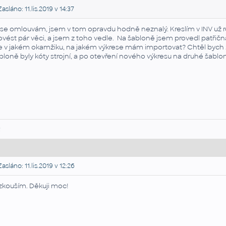
asláno: 11.lis.2019 v 14:37
 se omlouvám, jsem v tom opravdu hodně neznalý. Kreslím v INV už rok
ovést pár věci, a jsem z toho vedle. Na šabloně jsem provedl patřičn
e v jakém okamžiku, na jakém výkrese mám importovat? Chtěl bych 
bloně byly kóty strojní, a po otevření nového výkresu na druhé šablo
R
asláno: 11.lis.2019 v 12:26
zkouším. Děkuji moc!