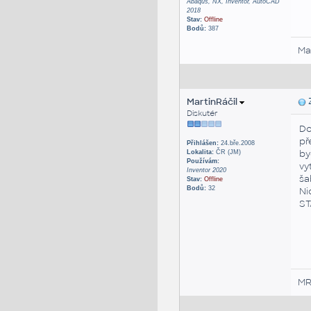
Abaqus, NX, Inventor, AutoCAD
2018
Stav:
Offline
Bodů:
387
Ma
MartinRáčil
Z
Diskutér
Do
př
Přihlášen:
24.bře.2008
by
Lokalita:
ČR (JM)
Používám:
vy
Inventor 2020
ša
Stav:
Offline
Bodů:
32
Ni
ST
M