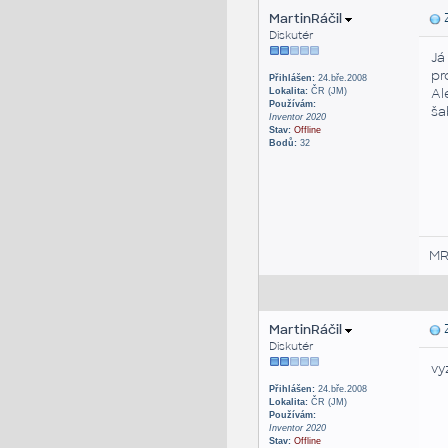
MartinRáčil
Z
Diskutér
Já
pr
Přihlášen:
24.bře.2008
Al
Lokalita:
ČR (JM)
Používám:
ša
Inventor 2020
Stav:
Offline
Bodů:
32
M
MartinRáčil
Z
Diskutér
vy
Přihlášen:
24.bře.2008
Lokalita:
ČR (JM)
Používám:
Inventor 2020
Stav:
Offline