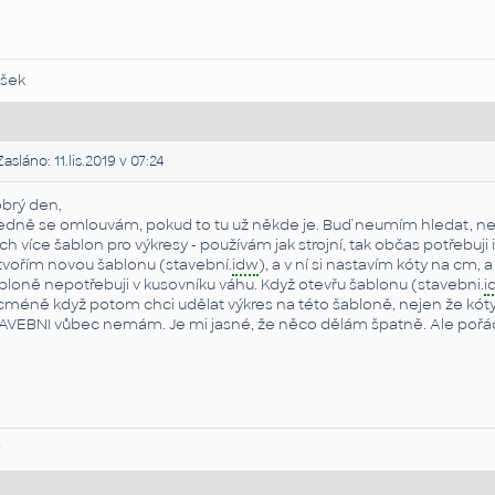
šek
asláno: 11.lis.2019 v 07:24
brý den,
edně se omlouvám, pokud to tu už někde je. Buď neumím hledat, ne
ch více šablon pro výkresy - používám jak strojní, tak občas potřebuji
tvořím novou šablonu (stavební.
idw
), a v ní si nastavím kóty na cm, 
bloně nepotřebuji v kusovníku váhu. Když otevřu šablonu (stavebni.
i
cméně když potom chci udělat výkres na této šabloně, nejen že kóty 
AVEBNI vůbec nemám. Je mi jasné, že něco dělám špatně. Ale pořád 
R