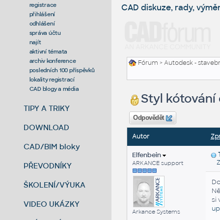
registrace
CAD diskuze, rady, výmě
přihlášení
odhlášení
správa účtu
najít
aktivní témata
archiv konference
Fórum
>
Autodesk - stavebni
posledních 100 příspěvků
lokality registrací
CAD blogy a média
Styl kótování
TIPY A TRIKY
Odpovědět
DOWNLOAD
Autor
Zp
CAD/BIM bloky
Elfenbein
Zas
ARKANCE support
PŘEVODNÍKY
Do
ŠKOLENÍ/VÝUKA
Ně
si
VIDEO UKÁZKY
up
Arkance Systems