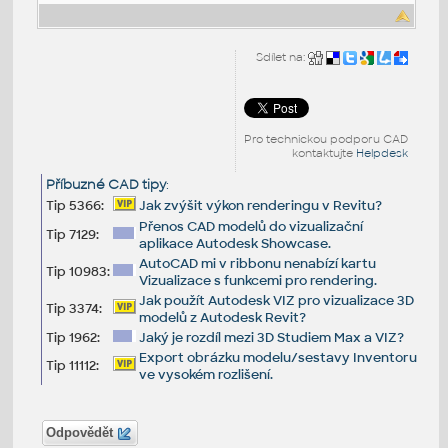
Sdílet na:
Pro technickou podporu CAD
kontaktujte
Helpdesk
Příbuzné CAD tipy
:
Tip 5366:
Jak zvýšit výkon renderingu v Revitu?
Přenos CAD modelů do vizualizační
Tip 7129:
aplikace Autodesk Showcase.
AutoCAD mi v ribbonu nenabízí kartu
Tip 10983:
Vizualizace s funkcemi pro rendering.
Jak použít Autodesk VIZ pro vizualizace 3D
Tip 3374:
modelů z Autodesk Revit?
Tip 1962:
Jaký je rozdíl mezi 3D Studiem Max a VIZ?
Export obrázku modelu/sestavy Inventoru
Tip 11112:
ve vysokém rozlišení.
Odpovědět