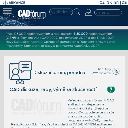
CZ
|
SK
|
EN
|
DE
Přes 123.000 registrovaných u nás, celkem
1.130.000
registrovaných
(CZ+EN)
. Tipy pro
AutoCAD 2027
, pro
Inventor 2027
a pro
Revit 2027
.
Nový
Kalkulátor nosníků
,
Spirograf generátor
a
Regresní křivky
v sekci
Převodníky
.
Kompletní
příkazy
a
proměnné AutoCADu 2027
.
RSS tipy
Diskuzní fórum, poradna
RSS diskuze
?
CAD diskuze, rady, výměna zkušeností
Veřejné diskuzní fórum k CAD
aplikacím - ptejte se na
libovolné otázky týkající se
oboru CAx, podělte se o vaše
znalosti a zkušenosti s
programy AutoCAD, Inventor,
Revit, Fusion, 3ds Max, Vault a s dalšími CAD/BIM/PDM aplikacemi.