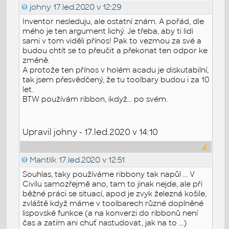
johny
17.led.2020 v 12:29
Inventor nesleduju, ale ostatní znám. A pořád, dle
mého je ten argument lichý. Je třeba, aby ti lidi
sami v tom viděli přínos! Pak to vezmou za své a
budou chtít se to přeučit a překonat ten odpor ke
změně.
A protože ten přínos v holém acadu je diskutabilní,
tak jsem přesvědčený, že tu toolbary budou i za 10
let.
BTW používám ribbon, ikdyž... po svém.
Upravil johny - 17.led.2020 v 14:10
Mantlík
17.led.2020 v 12:51
Souhlas, taky používáme ribbony tak napůl ... V
Civilu samozřejmě ano, tam to jinak nejde, ale při
běžné práci se situací, apod je zvyk železná košile,
zvláště když máme v toolbarech různé doplněné
lispovské funkce (a na konverzi do ribbonů není
čas a zatím ani chuť nastudovat, jak na to ...)