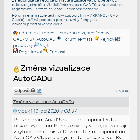
Zaregistrujte se nebo se přihlašte a zašlete váš příspěvek do
odpovídajícího fóra. Viz další informace o
CAD Fóru
. Nechcete se
registrovat? Zeptejte se v naší
Facebook poradně
.
Fórum nenahrazuje technický support firmy ARKANCE (CAD
Studio) - přímá podpora pro zákazníky funguje na
emea.support.arkance.world
Fórum
>
Autodesk - stavebnictví, strojírenství,
CAD/GIS
>
AutoCAD
Fórum Témata
Nejnovější
příspěvky
Najít
Registrovat
Přihlásit
Změna vizualizace
AutoCADu
archiv
Odpovědět
Změna vizualizace AutoCADu
vlcak1
10.led.2020 v 08:37
Prosím, mám Acad16 nejde mi přepnout vzhled
příkazových ikon. Mám takové ty velké, co zabírají
zbytečně moc místa. Dříve mi to šlo přepnout do
Auto CAD Clasic, ale nyní mi ten příkaz chybí. Byl