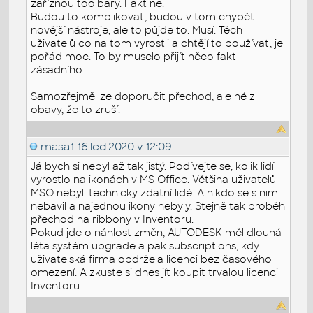
zaříznou toolbary. Fakt ne.
Budou to komplikovat, budou v tom chybět
novější nástroje, ale to půjde to. Musí. Těch
uživatelů co na tom vyrostli a chtějí to používat, je
pořád moc. To by muselo přijít něco fakt
zásadního...
Samozřejmě lze doporučit přechod, ale né z
obavy, že to zruší.
masa1
16.led.2020 v 12:09
Já bych si nebyl až tak jistý. Podívejte se, kolik lidí
vyrostlo na ikonách v MS Office. Většina uživatelů
MSO nebyli technicky zdatní lidé. A nikdo se s nimi
nebavil a najednou ikony nebyly. Stejně tak proběhl
přechod na ribbony v Inventoru.
Pokud jde o náhlost změn, AUTODESK měl dlouhá
léta systém upgrade a pak subscriptions, kdy
uživatelská firma obdržela licenci bez časového
omezení. A zkuste si dnes jít koupit trvalou licenci
Inventoru ...