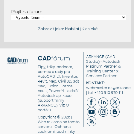
Přejít na fórum
Zobrazit jako:
Mobilní
|
Klasické
CAD
fórum
ARKANCE
(CAD
Studio) - Autodesk
Platinum Partner &
Tipy, triky, podpora,
Training Center &
pomoc a rady pro
Services Partner
AutoCAD, LT, Inventor,
Revit, Map, Civil 3D, 3ds
KONTAKT:
Max, Fusion, Forma,
webmaster.cz@arkance.w
Vault, PowerMill a další
| tel. +420 910 970 111
Autodesk aplikace
(support firmy
ARKANCE). Viz
O
portálu
.
Copyright © 2026 |
Web reklama
na tomto
serveru |
Ochrana
soukromí, podmínky