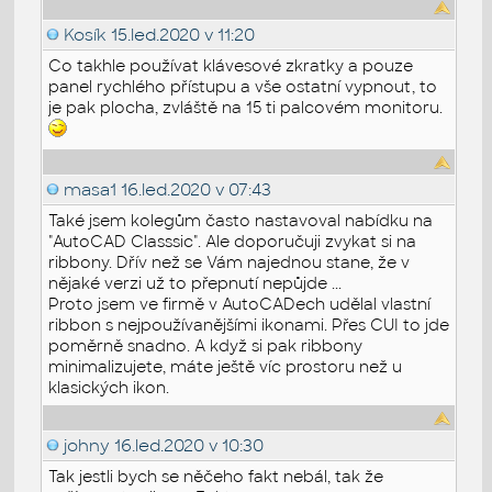
Kosík
15.led.2020 v 11:20
Co takhle používat klávesové zkratky a pouze
panel rychlého přístupu a vše ostatní vypnout, to
je pak plocha, zvláště na 15 ti palcovém monitoru.
masa1
16.led.2020 v 07:43
Také jsem kolegům často nastavoval nabídku na
"AutoCAD Classsic". Ale doporučuji zvykat si na
ribbony. Dřív než se Vám najednou stane, že v
nějaké verzi už to přepnutí nepůjde ...
Proto jsem ve firmě v AutoCADech udělal vlastní
ribbon s nejpoužívanějšími ikonami. Přes CUI to jde
poměrně snadno. A když si pak ribbony
minimalizujete, máte ještě víc prostoru než u
klasických ikon.
johny
16.led.2020 v 10:30
Tak jestli bych se něčeho fakt nebál, tak že