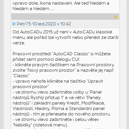
vpravo dole, ikona nastavení. Ale teď hledám a
hledám a hledám......
Petr75
10.led.2020 v 10:42
Od AutoCADu 2015 už není v AutoCADu klasické
menu, ale pořád lze vytvořit nebo přenést ze starší
verze.
Pracovní prostředí "AutoCAD Classic" si můžete
přidat sami pomocí dialogu CUI:
- klikněte pravým tlačítkem na Pracovní prostory,
zvolte "Nový pracovní prostor" a nazvěte jej např.
"Classic"
- vpravo nahoře klikněte na tlačítko "Upravit
pracovní prostor"
- ve stromu vlevo zaškrtněte volby u "Panel
nástrojů Rychlý přístup 1" a ve větvi "Panely
nástrojů" i základní panely Kreslit, Modifikace,
Vlastnosti, Hladiny, Písma a Standardní panel
nástrojů - tím je přenesete do nového prostoru
- ve stromu vlevo zaškrtněte i celou větev
"Nabídky" (roletová menu)