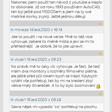
Nakonec jsem použil ten návod z youtube a klaplo
to dokonale. Již od roku 1993 používám AutoCAD,
ten byl ještě pod MSDOSem a jsem na ty své
malinké ikonky zvyklý. Ještě jednou děkuji.
mineza
14.led.2020 v 16:14
Jde to použít i na nové verze. Mně to též více
vyhovuje, zabere to méně místa a jeví se mi to
přehlednější. Je dobré, že to jde upravit.
vlcak1
15.led.2020 v 09:23
No právě, mě to taky víc vyhovuje. Je fakt, že teď
mám dva monitory s rozměry filmového plátna,
ale ještě před půl rokem bych se trápil. Kdybych
vytáhl vše potřebuji, tak by mi na kreslení zbyl
velice malý čtvereček. A to by bylo zoomování
vlcak1
15.led.2020 v 09:24
Sakra nějak mi vypadlo "co" potřebuji na plochu.