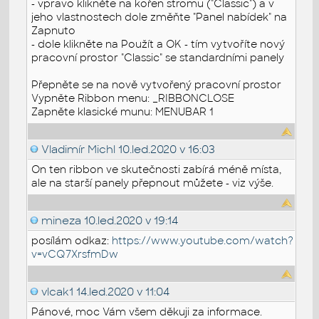
- vpravo klikněte na kořen stromu ("Classic") a v
jeho vlastnostech dole změňte "Panel nabídek" na
Zapnuto
- dole klikněte na Použít a OK - tím vytvoříte nový
pracovní prostor "Classic" se standardními panely
Přepněte se na nově vytvořený pracovní prostor
Vypněte Ribbon menu: _RIBBONCLOSE
Zapněte klasické munu: MENUBAR 1
Vladimír Michl
10.led.2020 v 16:03
On ten ribbon ve skutečnosti zabírá méně místa,
ale na starší panely přepnout můžete - viz výše.
mineza
10.led.2020 v 19:14
posílám odkaz:
https://www.youtube.com/watch?
v=vCQ7XrsfmDw
vlcak1
14.led.2020 v 11:04
Pánové, moc Vám všem děkuji za informace.