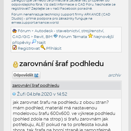
Zaregistrujte se nebo se přihlašte a zašlete váš příspěvek do
odpovídajícího fóra. Viz další informace o
CAD Fóru
. Nechcete se
registrovat? Zeptejte se v naší
Facebook poradně
.
Fórum nenahrazuje technický support firmy ARKANCE (CAD
Studio) - přímá podpora pro zákazníky funguje na
emea.support.arkance.world
Fórum
>
Autodesk - stavebnictví, strojírenství,
CAD/GIS
>
Revit, BIM
Fórum Témata
Nejnovější
příspěvky
Najít
Registrovat
Přihlásit
zarovnání šraf podhledu
archiv
Odpovědět
zarovnání šraf podhledu
Žufi
04.bře.2020 v 14:52
jak zarovnat šrafu na podhledu z obou stran?
mám podhled, materiál má nastavenou
modelovou šrafu 600x600. ve výkrese podhledu
(pohled zdola na strop) si šrafu zarovnám jak
potřebuju, ALE! pokud na to profesista kouká
shora, tak šrafa na horní straně je samozřejmě