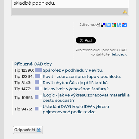
skladbě podhledu.
Sdílet na:
Pro technickou podporu CAD
kontaktujte
Helpdesk
Příbuzné CAD tipy
:
Tip 12390:
Spárořez v podhledu v Revitu.
Tip 12384:
Revit - zobrazení prostupu v podhledu.
Tip 8143:
Revit chyba: Čára je příliš krátká
Tip 1477:
Jak ovlivnit výchozí bod šrafury?
iLogic - jak ve výkresu zpracovat materiál a
Tip 10851:
cestu součásti?
Ukládání DWG kopie IDW výkresu
Tip 9476:
pojmenované podle revize.
Odpovědět