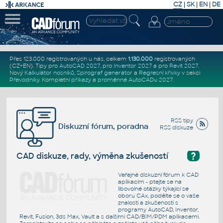
CZ
|
SK
|
EN
|
DE
Přes 123.000 registrovaných u nás, celkem
1.130.000
registrovaných
(CZ+EN)
. Tipy pro
AutoCAD 2027
, pro
Inventor 2027
a pro
Revit 2027
.
Nový
Kalkulátor nosníků
,
Spirograf generátor
a
Regresní křivky
v sekci
Převodníky
.
Kompletní
příkazy
a
proměnné AutoCADu 2027
.
RSS tipy
Diskuzní fórum, poradna
RSS diskuze
?
CAD diskuze, rady, výměna zkušeností
Veřejné diskuzní fórum k CAD
aplikacím - ptejte se na
libovolné otázky týkající se
oboru CAx, podělte se o vaše
znalosti a zkušenosti s
programy AutoCAD, Inventor,
Revit, Fusion, 3ds Max, Vault a s dalšími CAD/BIM/PDM aplikacemi.