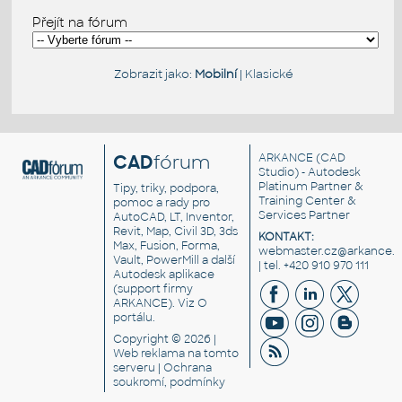
Přejít na fórum
Zobrazit jako:
Mobilní
|
Klasické
CAD
fórum
ARKANCE
(CAD
Studio) - Autodesk
Platinum Partner &
Tipy, triky, podpora,
Training Center &
pomoc a rady pro
Services Partner
AutoCAD, LT, Inventor,
Revit, Map, Civil 3D, 3ds
KONTAKT:
Max, Fusion, Forma,
webmaster.cz@arkance.w
Vault, PowerMill a další
| tel. +420 910 970 111
Autodesk aplikace
(support firmy
ARKANCE). Viz
O
portálu
.
Copyright © 2026 |
Web reklama
na tomto
serveru |
Ochrana
soukromí, podmínky