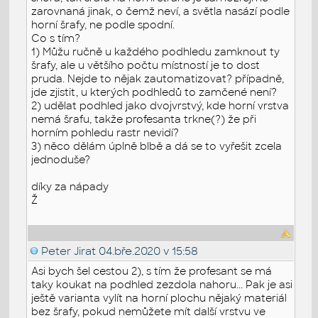
zarovnaná jinak, o čemž neví, a světla nasází podle
horní šrafy, ne podle spodní.
Co s tím?
1) Můžu ručně u každého podhledu zamknout ty
šrafy, ale u většího počtu místností je to dost
pruda. Nejde to nějak zautomatizovat? případně,
jde zjistit, u kterých podhledů to zamčené není?
2) udělat podhled jako dvojvrstvý, kde horní vrstva
nemá šrafu, takže profesanta trkne(?) že při
horním pohledu rastr nevidí?
3) něco dělám úplně blbě a dá se to vyřešit zcela
jednoduše?
díky za nápady
Ž
Peter Jirat
04.bře.2020 v 15:58
Asi bych šel cestou 2), s tím že profesant se má
taky koukat na podhled zezdola nahoru... Pak je asi
ještě varianta vylít na horní plochu nějaký materiál
bez šrafy, pokud nemůžete mít další vrstvu ve