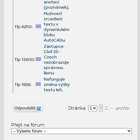
anotací
(poznámek).
Možnosti
zrcadlení
textu v
Tip 6250:
dynamickém
bloku
AutoCADu.
Zástupce
Civil 3D -
Czech
Tip 13600:
nezobrazuje
správnou
ikonu
Nefunguje
Tip 1926:
změna výšky
textu kót.
Stránka
1
2
>
archiv
Odpovědět
Přejít na fórum