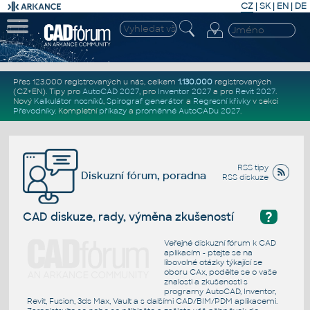
CZ
|
SK
|
EN
|
DE
Přes 123.000 registrovaných u nás, celkem
1.130.000
registrovaných
(CZ+EN)
. Tipy pro
AutoCAD 2027
, pro
Inventor 2027
a pro
Revit 2027
.
Nový
Kalkulátor nosníků
,
Spirograf generátor
a
Regresní křivky
v sekci
Převodníky
.
Kompletní
příkazy
a
proměnné AutoCADu 2027
.
RSS tipy
Diskuzní fórum, poradna
RSS diskuze
?
CAD diskuze, rady, výměna zkušeností
Veřejné diskuzní fórum k CAD
aplikacím - ptejte se na
libovolné otázky týkající se
oboru CAx, podělte se o vaše
znalosti a zkušenosti s
programy AutoCAD, Inventor,
Revit, Fusion, 3ds Max, Vault a s dalšími CAD/BIM/PDM aplikacemi.