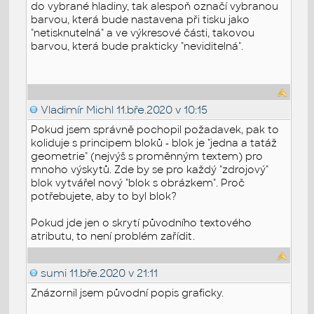
do vybrané hladiny, tak alespoň označí vybranou
barvou, která bude nastavena při tisku jako
"netisknutelná" a ve výkresové části, takovou
barvou, která bude prakticky "neviditelná".
Vladimír Michl
11.bře.2020 v 10:15
Pokud jsem správně pochopil požadavek, pak to
koliduje s principem bloků - blok je "jedna a tatáž
geometrie" (nejvýš s proměnným textem) pro
mnoho výskytů. Zde by se pro každý "zdrojový"
blok vytvářel nový "blok s obrázkem". Proč
potřebujete, aby to byl blok?
Pokud jde jen o skrytí původního textového
atributu, to není problém zařídit.
sumi
11.bře.2020 v 21:11
Znázornil jsem původní popis graficky.