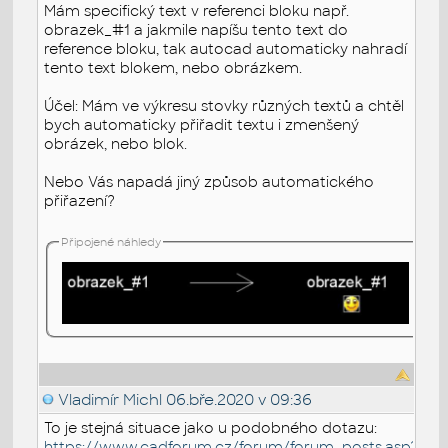
Mám specifický text v referenci bloku např.
obrazek_#1 a jakmile napíšu tento text do
reference bloku, tak autocad automaticky nahradí
tento text blokem, nebo obrázkem.
Účel: Mám ve výkresu stovky různých textů a chtěl
bych automaticky přiřadit textu i zmenšený
obrázek, nebo blok.
Nebo Vás napadá jiný způsob automatického
přiřazení?
Připojené náhledy
Vladimír Michl
06.bře.2020 v 09:36
To je stejná situace jako u podobného dotazu:
https://www.cadforum.cz/forum/forum_posts.asp?