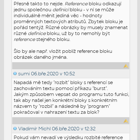
Přesně takto to nejde.
Reference
bloku odkazují
jednu společnou
definici
bloku - v ní se může
individuálně měnit jediná věc - hodnoty
proměnných textových atributů. Zbytek bloku je
pořád tentýž. Různé obrázky by musely znamenat
různé
definice
bloku, už by to nemohly být
reference
stejného bloku.
Šlo by ale např. vložit poblíž reference bloku
obrázek daného jména.
sumi
06.bře.2020 v 10:52
Napadá mě tedy "rozbít" bloky s referencí se
zachováním textu pomocí příkazu "burst".
Jakým způsobem vepsat do programu tuto funkci,
tak aby našel jen konkrétní bloky s konkrétním
názvem ty "rozbil" a následně by "program"
pokračoval v nahrazení textu za blok?
Vladimír Michl
06.bře.2020 v 12:32
Pokud vám nevadí ve výsledku rozbité reference