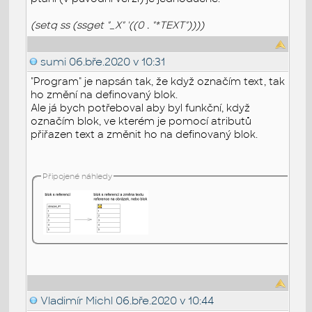
(setq ss (ssget "_X" '((0 . "*TEXT"))))
sumi
06.bře.2020 v 10:31
"Program" je napsán tak, že když označím text, tak
ho změní na definovaný blok.
Ale já bych potřeboval aby byl funkční, když
označím blok, ve kterém je pomocí atributů
přiřazen text a změnit ho na definovaný blok.
Připojené náhledy
Vladimír Michl
06.bře.2020 v 10:44