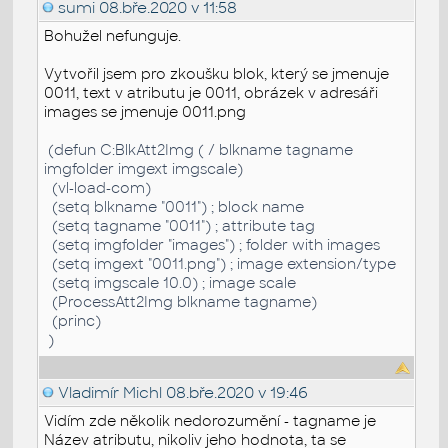
sumi
08.bře.2020 v 11:58
Bohužel nefunguje.
Vytvořil jsem pro zkoušku blok, který se jmenuje
0011, text v atributu je 0011, obrázek v adresáři
images se jmenuje 0011.png
(defun C:BlkAtt2Img ( / blkname tagname
imgfolder imgext imgscale)
(vl-load-com)
(setq blkname "0011") ; block name
(setq tagname "0011") ; attribute tag
(setq imgfolder "images") ; folder with images
(setq imgext "0011.png") ; image extension/type
(setq imgscale 10.0) ; image scale
(ProcessAtt2Img blkname tagname)
(princ)
)
Vladimír Michl
08.bře.2020 v 19:46
Vidím zde několik nedorozumění - tagname je
Název atributu, nikoliv jeho hodnota, ta se