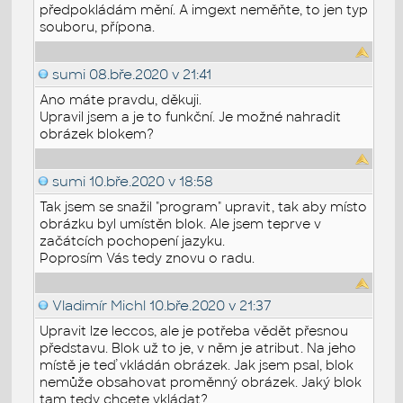
předpokládám mění. A imgext neměňte, to jen typ
souboru, přípona.
sumi
08.bře.2020 v 21:41
Ano máte pravdu, děkuji.
Upravil jsem a je to funkční. Je možné nahradit
obrázek blokem?
sumi
10.bře.2020 v 18:58
Tak jsem se snažil "program" upravit, tak aby místo
obrázku byl umístěn blok. Ale jsem teprve v
začátcích pochopení jazyku.
Poprosím Vás tedy znovu o radu.
Vladimír Michl
10.bře.2020 v 21:37
Upravit lze leccos, ale je potřeba vědět přesnou
představu. Blok už to je, v něm je atribut. Na jeho
místě je teď vkládán obrázek. Jak jsem psal, blok
nemůže obsahovat proměnný obrázek. Jaký blok
tam tedy chcete vkládat?