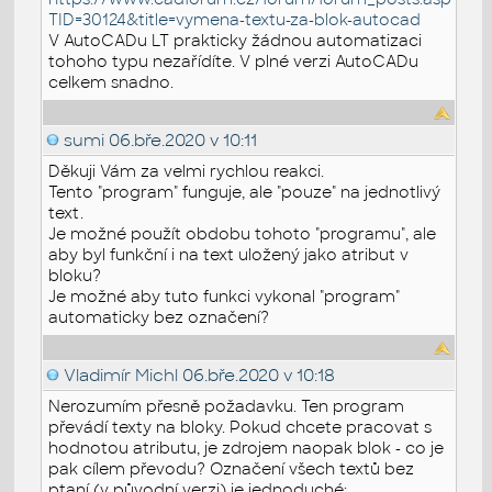
TID=30124&title=vymena-textu-za-blok-autocad
V AutoCADu LT prakticky žádnou automatizaci
tohoho typu nezařídíte. V plné verzi AutoCADu
celkem snadno.
sumi
06.bře.2020 v 10:11
Děkuji Vám za velmi rychlou reakci.
Tento "program" funguje, ale "pouze" na jednotlivý
text.
Je možné použít obdobu tohoto "programu", ale
aby byl funkční i na text uložený jako atribut v
bloku?
Je možné aby tuto funkci vykonal "program"
automaticky bez označení?
Vladimír Michl
06.bře.2020 v 10:18
Nerozumím přesně požadavku. Ten program
převádí texty na bloky. Pokud chcete pracovat s
hodnotou atributu, je zdrojem naopak blok - co je
pak cílem převodu? Označení všech textů bez
ptaní (v původní verzi) je jednoduché: