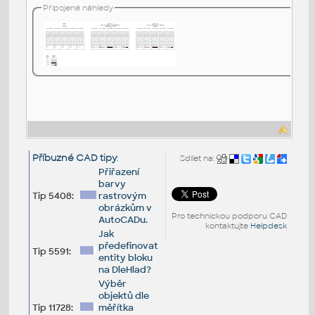
Připojené náhledy
Příbuzné CAD tipy
:
Sdílet na:
Přiřazení
barvy
Tip 5408:
rastrovým
obrázkům v
Pro technickou podporu CAD
AutoCADu.
kontaktujte
Helpdesk
Jak
předefinovat
Tip 5591:
entity bloku
na DleHlad?
Výběr
objektů dle
Tip 11728:
měřítka