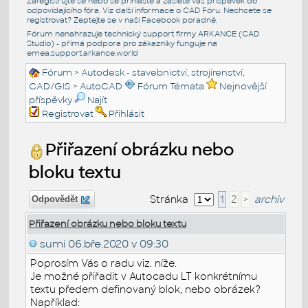
Zaregistrujte se nebo se přihlašte a zašlete váš příspěvek do
odpovídajícího fóra. Viz další informace o
CAD Fóru
. Nechcete se
registrovat? Zeptejte se v naší
Facebook poradně
.
Fórum nenahrazuje technický support firmy ARKANCE (CAD
Studio) - přímá podpora pro zákazníky funguje na
emea.support.arkance.world
Fórum
>
Autodesk - stavebnictví, strojírenství,
CAD/GIS
>
AutoCAD
Fórum Témata
Nejnovější
příspěvky
Najít
Registrovat
Přihlásit
Přiřazení obrázku nebo
bloku textu
Stránka
1
2
>
archiv
Odpovědět
Přiřazení obrázku nebo bloku textu
sumi
06.bře.2020 v 09:30
Poprosím Vás o radu viz. níže.
Je možné přiřadit v Autocadu LT konkrétnímu
textu předem definovaný blok, nebo obrázek?
Například: