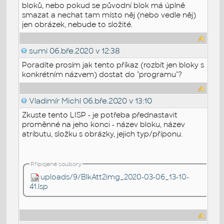
bloků, nebo pokud se původní blok má úplně
smazat a nechat tam místo něj (nebo vedle něj)
jen obrázek, nebude to složité.
sumi
06.bře.2020 v 12:38
Poradíte prosím jak tento příkaz (rozbít jen bloky s
konkrétním názvem) dostat do "programu"?
Vladimír Michl
06.bře.2020 v 13:10
Zkuste tento LISP - je potřeba přednastavit
proměnné na jeho konci - název bloku, název
atributu, složku s obrázky, jejich typ/příponu.
Připojené soubory
uploads/9/BlkAtt2img_2020-03-06_13-10-
41.lsp