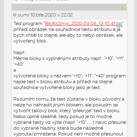
sumi
10.bře.2020 v 22:02
Teď program "
BlkAtt2img_2020-03-06_13-10-41.
lsp
"
přiřadí obrázek na souřadnice textu atributu a já
bych chtěl to stejné, ale aby to nebyl obrázek, ale
vytvořený blok.
Např.:
Mějme bloky s vyplněnými atributy např.: "+10", "+11",
"+40"
a
vytvořené bloky s názvem "+10", "+11", "+40" program
najde text v bloku atributu a přiřadí na stejné
souřadnice vytvořené bloky jako je text.
Rozumím tomu, že text zůstane v bloku původní a
nelze ho nahradit jiným blokem, ale pokusím se
vytvořit takový blok, který "překryje" text v bloku.
Nebo úplně ideálně, tedy pokud je to možné
vybrané texty viz výše (např. "+10",.... ) navíc přesune
do vybrané hladiny, která bude následně
vypnuta/zmražena. Pokud není možné přesunout