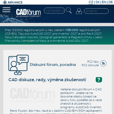
CZ
|
SK
|
EN
|
DE
Přes 123.000 registrovaných u nás, celkem
1.130.000
registrovaných
(CZ+EN)
. Tipy pro
AutoCAD 2027
, pro
Inventor 2027
a pro
Revit 2027
.
Nový
Kalkulátor nosníků
,
Spirograf generátor
a
Regresní křivky
v sekci
Převodníky
.
Kompletní
příkazy
a
proměnné AutoCADu 2027
.
RSS tipy
Diskuzní fórum, poradna
RSS diskuze
?
CAD diskuze, rady, výměna zkušeností
Veřejné diskuzní fórum k CAD
aplikacím - ptejte se na
libovolné otázky týkající se
oboru CAx, podělte se o vaše
znalosti a zkušenosti s
programy AutoCAD, Inventor,
Revit, Fusion, 3ds Max, Vault a s dalšími CAD/BIM/PDM aplikacemi.