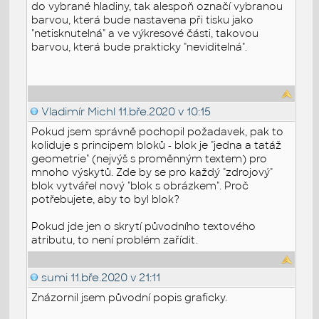
do vybrané hladiny, tak alespoň označí vybranou
barvou, která bude nastavena při tisku jako
"netisknutelná" a ve výkresové části, takovou
barvou, která bude prakticky "neviditelná".
Vladimír Michl
11.bře.2020 v 10:15
Pokud jsem správně pochopil požadavek, pak to
koliduje s principem bloků - blok je "jedna a tatáž
geometrie" (nejvýš s proměnným textem) pro
mnoho výskytů. Zde by se pro každý "zdrojový"
blok vytvářel nový "blok s obrázkem". Proč
potřebujete, aby to byl blok?
Pokud jde jen o skrytí původního textového
atributu, to není problém zařídit.
sumi
11.bře.2020 v 21:11
Znázornil jsem původní popis graficky.