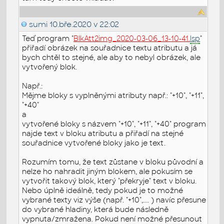
sumi
10.bře.2020 v 22:02
Teď program "
BlkAtt2img_2020-03-06_13-10-41.
lsp
"
přiřadí obrázek na souřadnice textu atributu a já
bych chtěl to stejné, ale aby to nebyl obrázek, ale
vytvořený blok.
Např.:
Mějme bloky s vyplněnými atributy např.: "+10", "+11",
"+40"
a
vytvořené bloky s názvem "+10", "+11", "+40" program
najde text v bloku atributu a přiřadí na stejné
souřadnice vytvořené bloky jako je text.
Rozumím tomu, že text zůstane v bloku původní a
nelze ho nahradit jiným blokem, ale pokusím se
vytvořit takový blok, který "překryje" text v bloku.
Nebo úplně ideálně, tedy pokud je to možné
vybrané texty viz výše (např. "+10",.... ) navíc přesune
do vybrané hladiny, která bude následně
vypnuta/zmražena. Pokud není možné přesunout