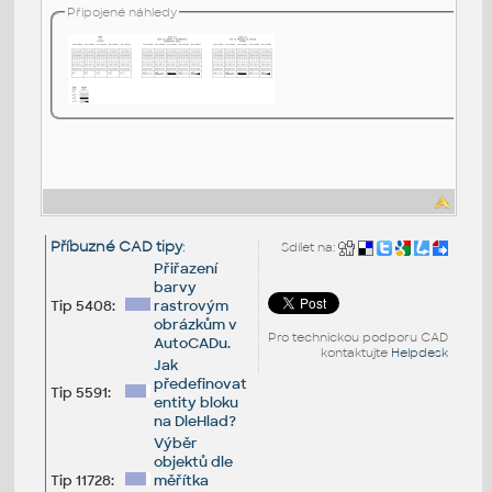
Připojené náhledy
Příbuzné CAD tipy
:
Sdílet na:
Přiřazení
barvy
Tip 5408:
rastrovým
obrázkům v
Pro technickou podporu CAD
AutoCADu.
kontaktujte
Helpdesk
Jak
předefinovat
Tip 5591:
entity bloku
na DleHlad?
Výběr
objektů dle
Tip 11728:
měřítka