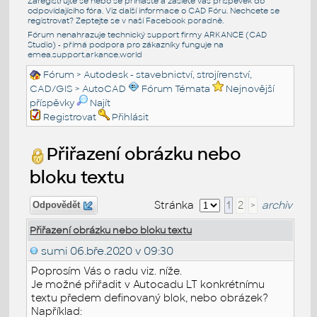
Zaregistrujte se nebo se přihlašte a zašlete váš příspěvek do
odpovídajícího fóra. Viz další informace o
CAD Fóru
. Nechcete se
registrovat? Zeptejte se v naší
Facebook poradně
.
Fórum nenahrazuje technický support firmy ARKANCE (CAD
Studio) - přímá podpora pro zákazníky funguje na
emea.support.arkance.world
Fórum
>
Autodesk - stavebnictví, strojírenství,
CAD/GIS
>
AutoCAD
Fórum Témata
Nejnovější
příspěvky
Najít
Registrovat
Přihlásit
Přiřazení obrázku nebo
bloku textu
Stránka
1
2
>
archiv
Odpovědět
Přiřazení obrázku nebo bloku textu
sumi
06.bře.2020 v 09:30
Poprosím Vás o radu viz. níže.
Je možné přiřadit v Autocadu LT konkrétnímu
textu předem definovaný blok, nebo obrázek?
Například: