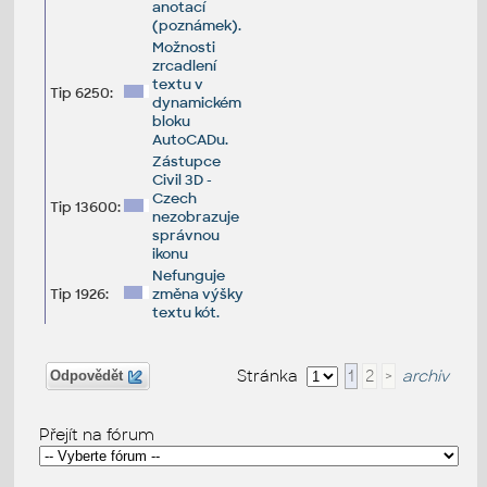
anotací
(poznámek).
Možnosti
zrcadlení
textu v
Tip 6250:
dynamickém
bloku
AutoCADu.
Zástupce
Civil 3D -
Czech
Tip 13600:
nezobrazuje
správnou
ikonu
Nefunguje
Tip 1926:
změna výšky
textu kót.
Stránka
1
2
>
archiv
Odpovědět
Přejít na fórum