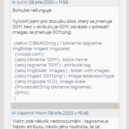
sumi
08.bře.2020 v 11:58
Bohužel nefunguje.
Vytvořil jsem pro zkoušku blok, který se jmenuje
0011, text v atributu je 0011, obrázek v adresáři
images se jmenuje 0011.png
(defun C:BlkAtt2Img ( / blkname tagname
imgfolder imgext imgscale)
(vl-load-com)
(setq blkname "0011") ; block name
(setq tagname "0011") ; attribute tag
(setq imgfolder "images") ; folder with images
(setq imgext "0011.png") ; image extension/type
(setq imgscale 10.0) ; image scale
(ProcessAtt2Img blkname tagname)
(princ)
)
Vladimír Michl
08.bře.2020 v 19:46
Vidím zde několik nedorozumění - tagname je
Název atributu, nikoliv jeho hodnota, ta se