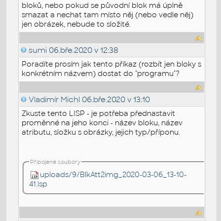
bloků, nebo pokud se původní blok má úplně
smazat a nechat tam místo něj (nebo vedle něj)
jen obrázek, nebude to složité.
sumi
06.bře.2020 v 12:38
Poradíte prosím jak tento příkaz (rozbít jen bloky s
konkrétním názvem) dostat do "programu"?
Vladimír Michl
06.bře.2020 v 13:10
Zkuste tento LISP - je potřeba přednastavit
proměnné na jeho konci - název bloku, název
atributu, složku s obrázky, jejich typ/příponu.
Připojené soubory
uploads/9/BlkAtt2img_2020-03-06_13-10-
41.lsp