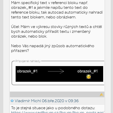
Mám specifický text v referenci bloku např.
obrazek_#1 a jakmile napíšu tento text do
reference bloku, tak autocad automaticky nahradí
tento text blokem, nebo obrázkem.
Účel: Mám ve výkresu stovky různých textů a chtěl
bych automaticky přiřadit textu i zmenšený
obrázek, nebo blok.
Nebo Vás napadá jiný způsob automatického
přiřazení?
Připojené náhledy
Vladimír Michl
06.bře.2020 v 09:36
To je stejná situace jako u podobného dotazu:
https://www.cadforum.cz/forum/forum_posts.asp?