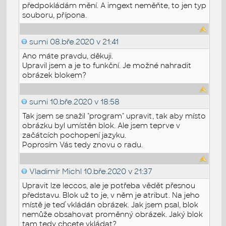
předpokládám mění. A imgext neměňte, to jen typ
souboru, přípona.
sumi
08.bře.2020 v 21:41
Ano máte pravdu, děkuji.
Upravil jsem a je to funkční. Je možné nahradit
obrázek blokem?
sumi
10.bře.2020 v 18:58
Tak jsem se snažil "program" upravit, tak aby místo
obrázku byl umístěn blok. Ale jsem teprve v
začátcích pochopení jazyku.
Poprosím Vás tedy znovu o radu.
Vladimír Michl
10.bře.2020 v 21:37
Upravit lze leccos, ale je potřeba vědět přesnou
představu. Blok už to je, v něm je atribut. Na jeho
místě je teď vkládán obrázek. Jak jsem psal, blok
nemůže obsahovat proměnný obrázek. Jaký blok
tam tedy chcete vkládat?