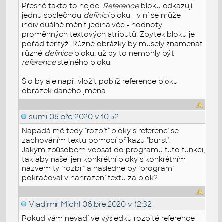
Přesně takto to nejde.
Reference
bloku odkazují
jednu společnou
definici
bloku - v ní se může
individuálně měnit jediná věc - hodnoty
proměnných textových atributů. Zbytek bloku je
pořád tentýž. Různé obrázky by musely znamenat
různé
definice
bloku, už by to nemohly být
reference
stejného bloku.
Šlo by ale např. vložit poblíž reference bloku
obrázek daného jména.
sumi
06.bře.2020 v 10:52
Napadá mě tedy "rozbít" bloky s referencí se
zachováním textu pomocí příkazu "burst".
Jakým způsobem vepsat do programu tuto funkci,
tak aby našel jen konkrétní bloky s konkrétním
názvem ty "rozbil" a následně by "program"
pokračoval v nahrazení textu za blok?
Vladimír Michl
06.bře.2020 v 12:32
Pokud vám nevadí ve výsledku rozbité reference