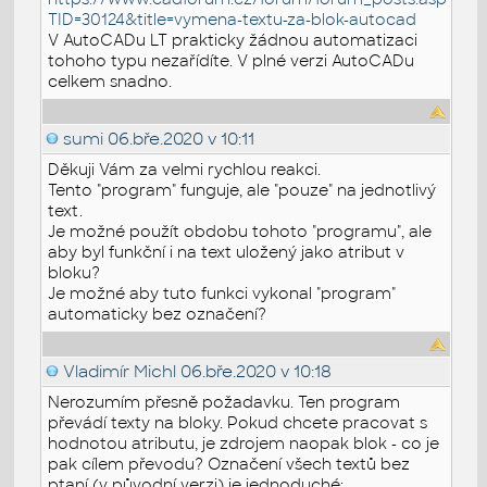
TID=30124&title=vymena-textu-za-blok-autocad
V AutoCADu LT prakticky žádnou automatizaci
tohoho typu nezařídíte. V plné verzi AutoCADu
celkem snadno.
sumi
06.bře.2020 v 10:11
Děkuji Vám za velmi rychlou reakci.
Tento "program" funguje, ale "pouze" na jednotlivý
text.
Je možné použít obdobu tohoto "programu", ale
aby byl funkční i na text uložený jako atribut v
bloku?
Je možné aby tuto funkci vykonal "program"
automaticky bez označení?
Vladimír Michl
06.bře.2020 v 10:18
Nerozumím přesně požadavku. Ten program
převádí texty na bloky. Pokud chcete pracovat s
hodnotou atributu, je zdrojem naopak blok - co je
pak cílem převodu? Označení všech textů bez
ptaní (v původní verzi) je jednoduché: