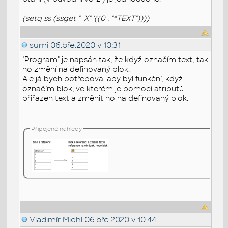
(setq ss (ssget "_X" '((0 . "*TEXT"))))
sumi
06.bře.2020 v 10:31
"Program" je napsán tak, že když označím text, tak
ho změní na definovaný blok.
Ale já bych potřeboval aby byl funkční, když
označím blok, ve kterém je pomocí atributů
přiřazen text a změnit ho na definovaný blok.
Připojené náhledy
Vladimír Michl
06.bře.2020 v 10:44