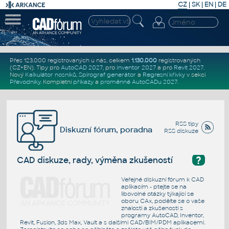
CZ
|
SK
|
EN
|
DE
Přes 123.000 registrovaných u nás, celkem
1.130.000
registrovaných
(CZ+EN)
. Tipy pro
AutoCAD 2027
, pro
Inventor 2027
a pro
Revit 2027
.
Nový
Kalkulátor nosníků
,
Spirograf generátor
a
Regresní křivky
v sekci
Převodníky
.
Kompletní
příkazy
a
proměnné AutoCADu 2027
.
RSS tipy
Diskuzní fórum, poradna
RSS diskuze
?
CAD diskuze, rady, výměna zkušeností
Veřejné diskuzní fórum k CAD
aplikacím - ptejte se na
libovolné otázky týkající se
oboru CAx, podělte se o vaše
znalosti a zkušenosti s
programy AutoCAD, Inventor,
Revit, Fusion, 3ds Max, Vault a s dalšími CAD/BIM/PDM aplikacemi.