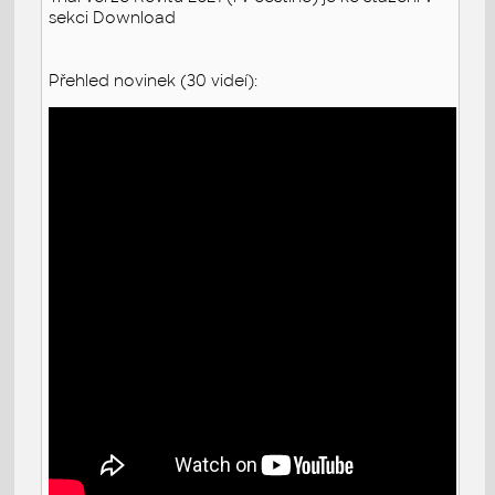
sekci Download
Přehled novinek (30 videí):