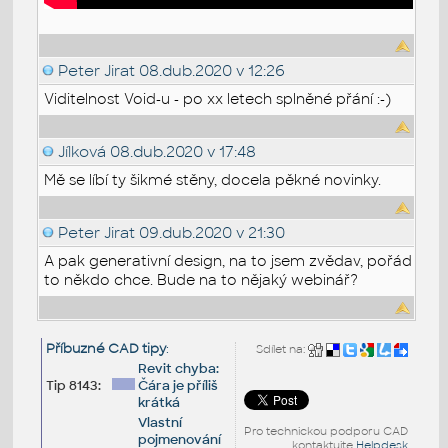
Peter Jirat
08.dub.2020 v 12:26
Viditelnost Void-u - po xx letech splněné přání :-)
Jílková
08.dub.2020 v 17:48
Mě se líbí ty šikmé stěny, docela pěkné novinky.
Peter Jirat
09.dub.2020 v 21:30
A pak generativní design, na to jsem zvědav, pořád
to někdo chce. Bude na to nějaký webinář?
Příbuzné CAD tipy
:
Sdílet na:
Revit chyba:
Tip 8143:
Čára je příliš
krátká
Vlastní
Pro technickou podporu CAD
pojmenování
kontaktujte
Helpdesk