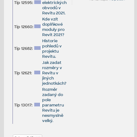
Tip 12595:
elektrických
obvodů v
Revitu 2021.
Kde vzít
doplňkové
Tip 12660:
moduly pro
Revit 2021?
Historie
pohledů v
Tip 12682:
projektu
Revitu.
Jak zadat
rozměry v
Tip 12621:
Revitu v
jiných
jednotkách?
Rozměr
zadaný do
pole
Tip 13017:
parametru
Revitu je
nesmyslně
velký.