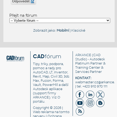
Odpovědět
Přejít na fórum
Zobrazit jako:
Mobilní
|
Klasické
CAD
fórum
ARKANCE
(CAD
Studio) - Autodesk
Platinum Partner &
Tipy, triky, podpora,
Training Center &
pomoc a rady pro
Services Partner
AutoCAD, LT, Inventor,
Revit, Map, Civil 3D, 3ds
KONTAKT:
Max, Fusion, Forma,
webmaster.cz@arkance.w
Vault, PowerMill a další
| tel. +420 910 970 111
Autodesk aplikace
(support firmy
ARKANCE). Viz
O
portálu
.
Copyright © 2026 |
Web reklama
na tomto
serveru |
Ochrana