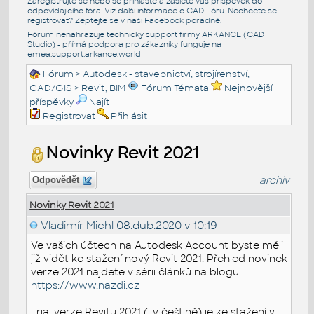
Zaregistrujte se nebo se přihlašte a zašlete váš příspěvek do
odpovídajícího fóra. Viz další informace o
CAD Fóru
. Nechcete se
registrovat? Zeptejte se v naší
Facebook poradně
.
Fórum nenahrazuje technický support firmy ARKANCE (CAD
Studio) - přímá podpora pro zákazníky funguje na
emea.support.arkance.world
Fórum
>
Autodesk - stavebnictví, strojírenství,
CAD/GIS
>
Revit, BIM
Fórum Témata
Nejnovější
příspěvky
Najít
Registrovat
Přihlásit
Novinky Revit 2021
archiv
Odpovědět
Novinky Revit 2021
Vladimír Michl
08.dub.2020 v 10:19
Ve vašich účtech na Autodesk Account byste měli
již vidět ke stažení nový Revit 2021. Přehled novinek
verze 2021 najdete v sérii článků na blogu
https://www.nazdi.cz
Trial verze Revitu 2021 (i v češtině) je ke stažení v