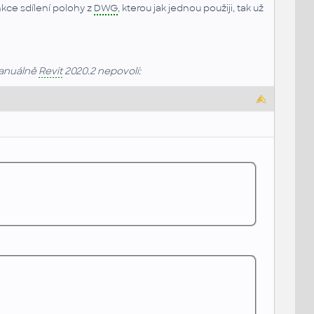
nkce sdílení polohy z
DWG
, kterou jak jednou použiji, tak už
manuálně
Revit
2020.2 nepovolí: