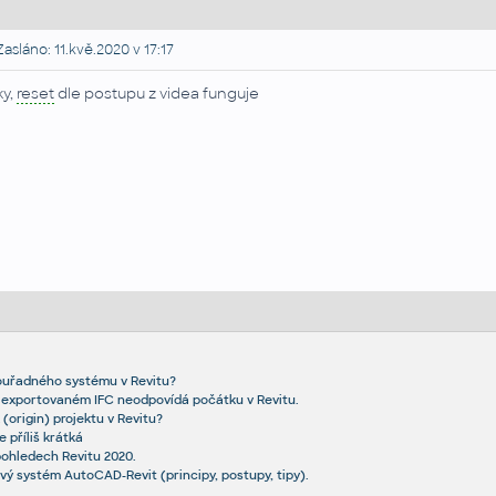
asláno: 11.kvě.2020 v 17:17
ky,
reset
dle postupu z videa funguje
ouřadného systému v Revitu?
 exportovaném IFC neodpovídá počátku v Revitu.
(origin) projektu v Revitu?
e příliš krátká
pohledech Revitu 2020.
vý systém AutoCAD-Revit (principy, postupy, tipy).