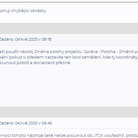
pňuji chybějící obrázky
asláno: 04.kvě.2020 v 08:18
ačí použít nástroj Změna polohy projektu: Správa - Poloha - Změnit p
eální pokud si předem nastavíte ten bod zaměření, kde ty koordinát
esunout poblíž a donastavit přesně.
asláno: 04.kvě.2020 v 09:40
mocí tohoto nástroje také nelze posunout do
JTSK
souřadnit, prot