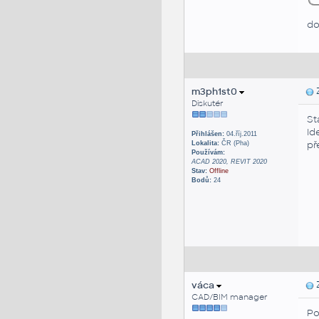
do
m3ph1st0
Z
Diskutér
St
Id
Přihlášen:
04.říj.2011
př
Lokalita:
ČR (Pha)
Používám:
ACAD 2020, REVIT 2020
Stav:
Offline
Bodů:
24
váca
Z
CAD/BIM manager
Po