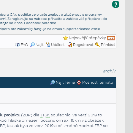
?
e oboru CAx, podělte se o vaše znalosti a zkušenosti s programy
emi. Zaregistrujte se nebo se přihlašte a zašlete váš příspěvek do
tejte se v naší
Facebook poradně
.
dpora pro zákazníky funguje na
emea.support.arkance.world
Nejnovější příspěvky
FAQ
Najít
Události
Registrovat
Přihlásit
archiv
Najít Téma
Možnosti tématu
u projektu
(ZBP) dle
JTSK
souřadnic. Ve verzi 2019 to
yskočí hláška omezení posunu om ax. 16km viz obrázek.
BP, tak jak byla ve verzi 2019 a při změně hodnot ZBP se