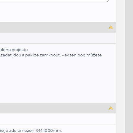
olohu projektu.
y zadat jdou a pak lze zamknout. Pak ten bod můžete
ože je zde omezení 9144000mm: