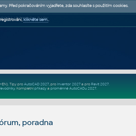
lamy. Před pokračováním vyjadřete, zda souhlasíte s použitím cookies.
 PODPORA | POMOC A RADY
registrováni,
klikněte sem.
.
Z+EN)
. Tipy pro
AutoCAD 2027
, pro
Inventor 2027
a pro
Revit 2027
.
řevodníky
.
Kompletní
příkazy
a
proměnné AutoCADu 2027
.
fórum, poradna