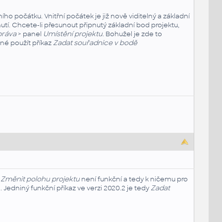
o počátku. Vnitřní počátek je již nově viditelný a základní
tí. Chcete-li přesunout připnutý základní bod projektu,
práva
> panel
Umístění projektu
. Bohužel je zde to
tné použít příkaz
Zadat souřadnice v bodě
z
Změnit polohu projektu
není funkční a tedy k ničemu
pro
Jedniný funkční příkaz ve verzi 2020.2 je tedy
Zadat