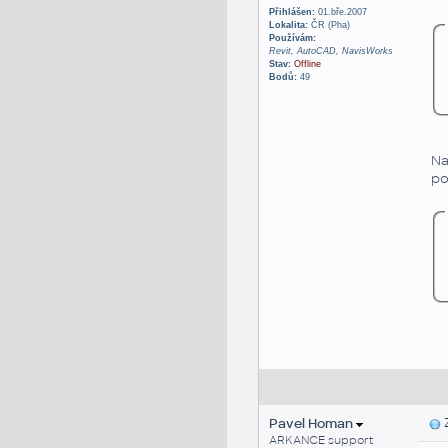
Přihlášen:
01.bře.2007
Lokalita:
ČR (Pha)
Používám:
Revit, AutoCAD, NavisWorks
Stav:
Offline
Bodů:
49
Na
po
Pavel Homan
Z
ARKANCE support