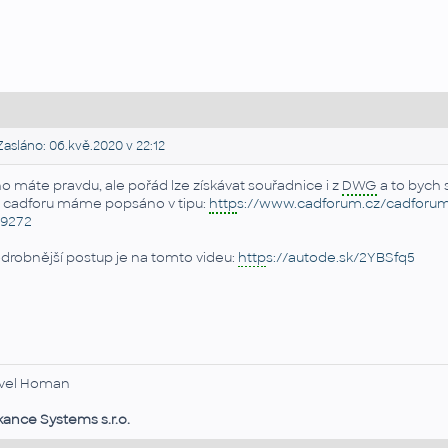
asláno: 06.kvě.2020 v 22:12
o máte pravdu, ale pořád lze získávat souřadnice i z
DWG
a to bych s
 cadforu máme popsáno v tipu:
http
s://www.cadforum.cz/cadforu
p9272
drobnější postup je na tomto videu:
http
s://autode.sk/2YBSfq5
vel Homan
kance Systems s.r.o.