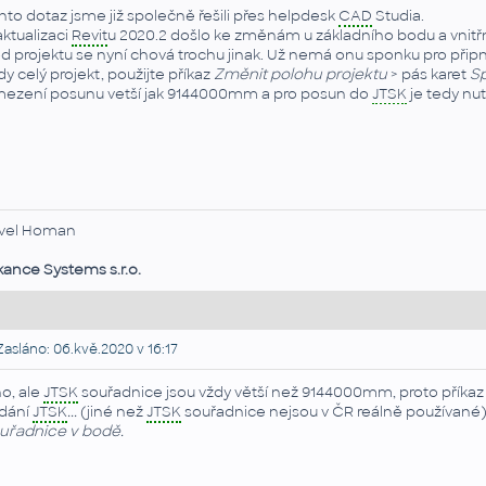
nto dotaz jsme již společně řešili přes helpdesk
CAD
Studia.
aktualizaci
Revit
u 2020.2 došlo ke změnám u základního bodu a vnitřníh
d projektu se nyní chová trochu jinak. Už nemá onu sponku pro připnu
dy celý projekt, použijte příkaz
Změnit polohu projektu
> pás karet
S
ezení posunu vetší jak 9144000mm a pro posun do
JTSK
je tedy nu
vel Homan
kance Systems s.r.o.
asláno: 06.kvě.2020 v 16:17
o, ale
JTSK
souřadnice jsou vždy větší než 9144000mm, proto příka
dání
JTSK
...
(jiné než
JTSK
souřadnice nejsou v ČR reálně používané). 
uřadnice v bodě.