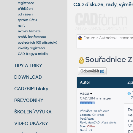
registrace
CAD diskuze, rady, výmě
přihlášení
odhlášení
správa účtu
najít
aktivní témata
archiv konference
Fórum
>
Autodesk - stavebni
posledních 100 příspěvků
lokality registrací
CAD blogy a média
Souřadnice Z
TIPY A TRIKY
Odpovědět
DOWNLOAD
Autor
Zp
CAD/BIM bloky
váca
Za
CAD/BIM manager
PŘEVODNÍKY
Do
ŠKOLENÍ/VÝUKA
Přihlášen:
01.bře.2007
ve
Lokalita:
ČR (Pha)
Používám:
ne
VIDEO UKÁZKY
Revit, AutoCAD, NavisWorks
Vš
Stav:
Offline
po
Bodů:
49