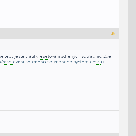
e tedy ještě vrátil k
reset
ování sdílených souřadnic. Zde
m/
reset
ovani-sdileneho-souradneho-systemu-
revit
u-