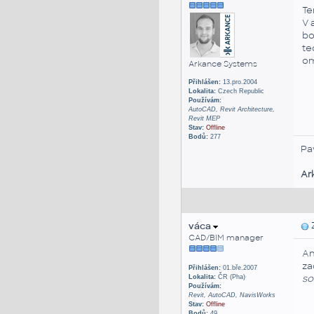
Te
V 
bo
te
om
Arkance Systems
Přihlášen:
13.pro.2004
Lokalita:
Czech Republic
Používám:
AutoCAD, Revit Architecture,
Revit MEP
Stav:
Offline
Bodů:
277
Pa
Ar
váca
Z
CAD/BIM manager
An
za
Přihlášen:
01.bře.2007
so
Lokalita:
ČR (Pha)
Používám:
Revit, AutoCAD, NavisWorks
Stav:
Offline
Bodů:
49