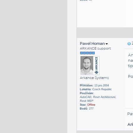
Pavel Homan
Z
ARKANCE support
An
na
ti
Po
Arkance Systems
Přihlášen:
13.pro.2004
Lokalita:
Czech Republic
Používám:
AutoCAD, Revit Architecture,
Revit MEP
Stav:
Offline
Bodů:
277
Pa
Ar