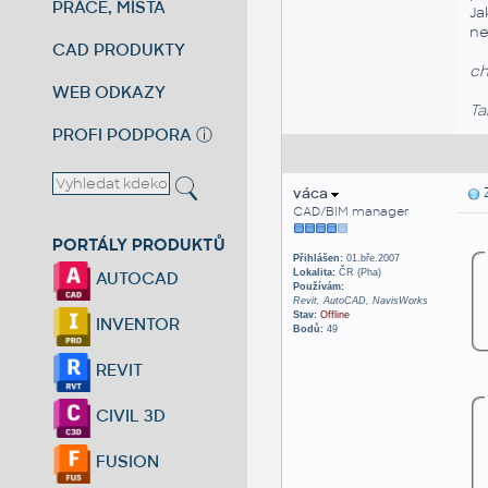
PRÁCE, MÍSTA
Ja
ne
CAD PRODUKTY
ch
WEB ODKAZY
Ta
PROFI PODPORA
ⓘ
váca
Z
CAD/BIM manager
PORTÁLY PRODUKTŮ
Přihlášen:
01.bře.2007
Lokalita:
ČR (Pha)
AUTOCAD
Používám:
Revit, AutoCAD, NavisWorks
Stav:
Offline
INVENTOR
Bodů:
49
REVIT
CIVIL 3D
FUSION