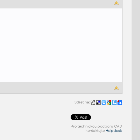
Sdílet na:
Pro technickou podporu CAD
kontaktujte
Helpdesk