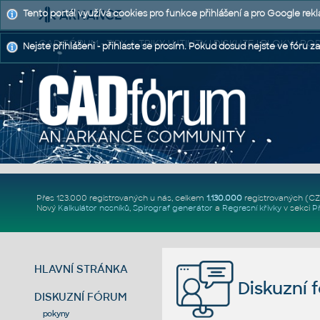
Tento portál využívá cookies pro funkce přihlášení a pro Google rek
CAD FÓRUM - TIPY A TRIKY | UTILITY | DISKUZE | BLOKY |
Nejste přihlášeni - přihlaste se prosím. Pokud dosud nejste ve fóru za
Přes 123.000 registrovaných u nás, celkem
1.130.000
registrovaných (C
Nový
Kalkulátor nosníků
,
Spirograf generátor
a
Regresní křivky
v sekci
P
HLAVNÍ STRÁNKA
Diskuzní 
DISKUZNÍ FÓRUM
pokyny