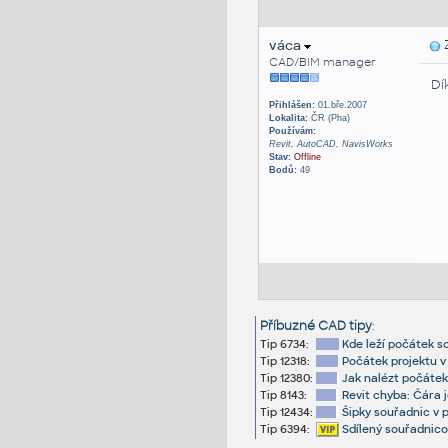
váca
Z
CAD/BIM manager
Dí
Přihlášen:
01.bře.2007
Lokalita:
ČR (Pha)
Používám:
Revit, AutoCAD, NavisWorks
Stav:
Offline
Bodů:
49
Příbuzné CAD tipy
:
Tip 6734:
Kde leží počátek s
Tip 12318:
Počátek projektu v
Tip 12380:
Jak nalézt počátek 
Tip 8143:
Revit chyba: Čára j
Tip 12434:
Šipky souřadnic v 
Tip 6394:
Sdílený souřadnico