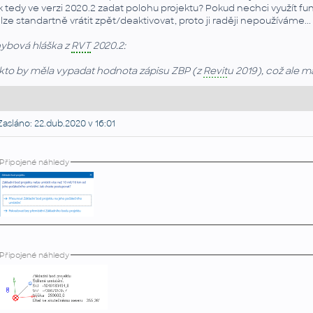
k tedy ve verzi 2020.2 zadat polohu projektu? Pokud nechci využít fu
lze standartně vrátit zpět/deaktivovat, proto ji raději nepoužíváme...
ybová hláška z
RVT
2020.2:
kto by měla vypadat hodnota zápisu ZBP (z
Revit
u 2019), což ale 
asláno: 22.dub.2020 v 16:01
Připojené náhledy
Připojené náhledy