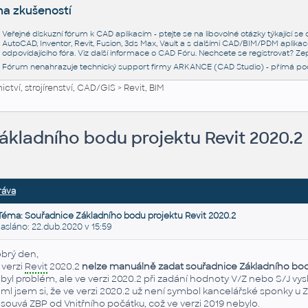
na zkušeností
Veřejné diskuzní fórum k CAD aplikacím - ptejte se na libovolné otázky týkající s
AutoCAD, Inventor, Revit, Fusion, 3ds Max, Vault a s dalšími CAD/BIM/PDM aplikac
odpovídajícího fóra. Viz další informace o
CAD Fóru
. Nechcete se registrovat? Zep
Fórum nenahrazuje technický support firmy ARKANCE (CAD Studio) - přímá po
ctví, strojírenství, CAD/GIS
>
Revit, BIM
ákladního bodu projektu Revit 2020.2
ráva
Téma: Souřadnice Základního bodu projektu Revit 2020.2
sláno: 22.dub.2020 v 15:59
brý den,
 verzi
Revit
2020.2
nelze manuálně zadat souřadnice Základního bod
byl problém, ale ve verzi 2020.2 při zadání hodnoty V/Z nebo S/J v
iml jsem si, že ve verzi 2020.2 už není symbol kancelářské sponky u Z
souvá ZBP od Vnitřního počátku, což ve verzi 2019 nebylo.