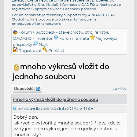
Zaregistrujte se nebo se přihlašte a zašlete váš příspěvek do
odpovídajícího fóra. Viz další informace o
CAD Fóru
. Nechcete se
registrovat? Zeptejte se v naší
Facebook poradně
.
Fórum nenahrazuje technický support firmy ARKANCE (CAD
Studio) - přímá podpora pro zákazníky funguje na
emea.support.arkance.world
Fórum
>
Autodesk - stavebnictví, strojírenství,
CAD/GIS
>
Inventor
Fórum Témata
Nejnovější
příspěvky
Najít
Registrovat
Přihlásit
mnoho výkresů vložit do
jednoho souboru
archiv
Odpovědět
mnoho výkresů vložit do jednoho souboru
jeniksedlacek
24.dub.2020 v 11:48
Dobrý den,
jak rychle vytvořit z mnoha souborů *.idw, kde je
vždy jen jeden výkres, jen jeden jediný soubor s
mnoha listy?