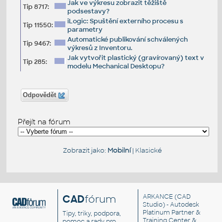
Jak ve výkresu zobrazit těžiště
Tip 8717:
podsestavy?
iLogic: Spuštění externího procesu s
Tip 11550:
parametry
Automatické publikování schválených
Tip 9467:
výkresů z Inventoru.
Jak vytvořit plastický (gravírovaný) text v
Tip 285:
modelu Mechanical Desktopu?
Odpovědět
Přejít na fórum
Zobrazit jako:
Mobilní
|
Klasické
CAD
fórum
ARKANCE
(CAD
Studio) - Autodesk
Platinum Partner &
Tipy, triky, podpora,
Training Center &
pomoc a rady pro