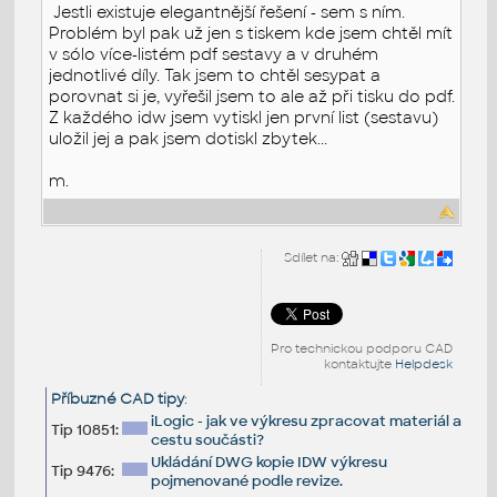
Jestli existuje elegantnější řešení - sem s ním.
Problém byl pak už jen s tiskem kde jsem chtěl mít
v sólo více-listém pdf sestavy a v druhém
jednotlivé díly. Tak jsem to chtěl sesypat a
porovnat si je, vyřešil jsem to ale až při tisku do pdf.
Z každého idw jsem vytiskl jen první list (sestavu)
uložil jej a pak jsem dotiskl zbytek...
m.
Sdílet na:
Pro technickou podporu CAD
kontaktujte
Helpdesk
Příbuzné CAD tipy
:
iLogic - jak ve výkresu zpracovat materiál a
Tip 10851:
cestu součásti?
Ukládání DWG kopie IDW výkresu
Tip 9476:
pojmenované podle revize.