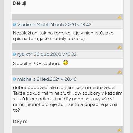
Děkuji
Vladimír Michl
24.dub.2020 v 13:42
Nezáleží ani tak na tom, kolik je v nich listů, jako
spíš na tom, jaké modely odkazují.
rys-kt4
26.dub.2020 v 12:32
Sloučit v PDF souboru
michal.s
21.led.2021 v 20:46
dobrá odpověď, ale nic jsem se z ní nedozvěděl.
Takže pokud mám např.: tři .idw soubory v každém
x listů které odkazují na díly nebo sestavy vše v
rámci jednoho projektu. Lze to a případně jak na
to?
Díky m.