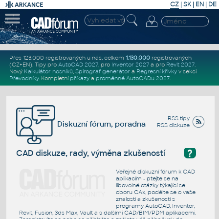
CZ
|
SK
|
EN
|
DE
Přes 123.000 registrovaných u nás, celkem
1.130.000
registrovaných
(CZ+EN)
. Tipy pro
AutoCAD 2027
, pro
Inventor 2027
a pro
Revit 2027
.
Nový
Kalkulátor nosníků
,
Spirograf generátor
a
Regresní křivky
v sekci
Převodníky
.
Kompletní
příkazy
a
proměnné AutoCADu 2027
.
RSS tipy
Diskuzní fórum, poradna
RSS diskuze
?
CAD diskuze, rady, výměna zkušeností
Veřejné diskuzní fórum k CAD
aplikacím - ptejte se na
libovolné otázky týkající se
oboru CAx, podělte se o vaše
znalosti a zkušenosti s
programy AutoCAD, Inventor,
Revit, Fusion, 3ds Max, Vault a s dalšími CAD/BIM/PDM aplikacemi.