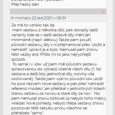
Přeji hezký den
michal.s
22.led.2021 v 06:51
Za mě to vzniklo tak že:
mám sestavu z několika dílů, pak dorazily další
varianty kde se v další sestavě díly mění jen
minimálně (např. délkou) Takže jsem použil
původní sestavu, díly v ní přejmenoval přes "uložit a
nahradit" upravil je a bylo. Nemusel jsem znovu
řešit vazby atd. Přišlo mi to jako nejrychlejší
způsob.
To samé i v .idw: už jsem měl původní sestavu
zpracovanou do výkresů včetně všech dílu (1. list
sestava a další listy jednotlivé díly, rozviny-vše
okótované). Takže jsem vzal to původní idw uložil
ho pod názvem nové sestavy a pak přes "nahradit
referenci modelu" jen překlikal v jednotlivých listech
starou sestavu za novou a staré díly za nov´. Nic
jsem nemusel znovu kótovat (a nebylo toho málo),
vkládat nové pohledy, nebylo třeba sestavy znovu
pozicovat řešit tabulku prvku všechno se
přeházelo "samo".