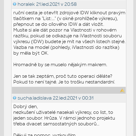
horalek
21.led.2021 v 20:58
ruční cesta je otevřít zdrojové IDW kliknout pravým
tlačítkem na "List:..." (v okně prohlížeče výkresu),
přepnout se do cílového IDW a dát vložit.
Musíte si ale dát pozor na Vlastnosti v rohovém
razítku, pokud se odkazuje na iVlastnosti souboru
výkresu (IDW) budete je mít na všech listech stejné.
Vazba na model (pohledy, iVlastnosti do razítka)
by měla být OK.
Hromadně by se muselo nějakým makrem.
Jen se tak zeptám, proč tuto operaci děláte?
Pokud to není tajné. Je to trošku nestandardní.
sucha.ladislava
22.led.2021 v 00:31
Dobrý den,
nezkušení uživatelé nasekali výkresy, co list, to
jeden soubor. Hrůza. V rámci jednoho projektu
třeba dvacet samsostatných souborů...
Děkuji za pomoc, vyzkouším