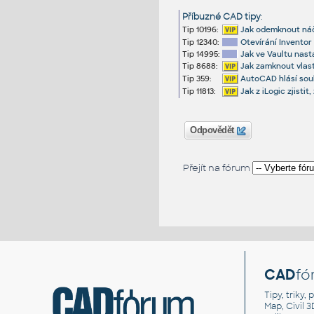
Příbuzné CAD tipy
:
Tip 10196:
Jak odemknout náč
Tip 12340:
Otevírání Inventor
Tip 14995:
Jak ve Vaultu nast
Tip 8688:
Jak zamknout vlas
Tip 359:
AutoCAD hlásí soub
Tip 11813:
Jak z iLogic zjisti
Odpovědět
Přejít na fórum
CAD
fó
Tipy, triky
Map, Civil 