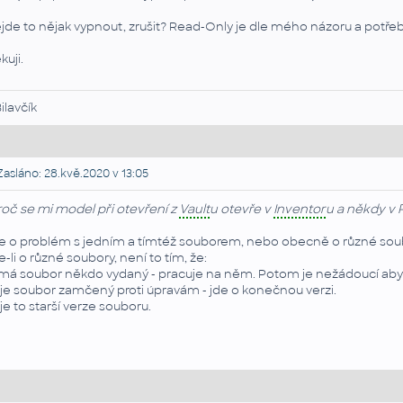
jde to nějak vypnout, zrušit? Read-Only je dle mého názoru a potře
kuji.
Bilavčík
asláno: 28.kvě.2020 v 13:05
roč se mi model při otevření z
Vault
u otevře v
Inventor
u a někdy v 
e o problém s jedním a tímtéž souborem, nebo obecně o různé sou
e-li o různé soubory, není to tím, že:
 má soubor někdo vydaný - pracuje na něm. Potom je nežádoucí aby
 je soubor zamčený proti úpravám - jde o konečnou verzi.
 je to starší verze souboru.