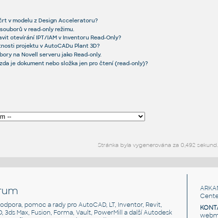
rt v modelu z Design Acceleratoru?
 souborů v read-only režimu.
avit otevírání IPT/IAM v Inventoru Read-Only?
tnosti projektu v AutoCADu Plant 3D?
ory na Novell serveru jako Read-only.
t, zda je dokument nebo složka jen pro čtení (read-only)?
Stránka byla vygenerována za 0,492 sekund
rum
ARKA
Cente
, podpora, pomoc a rady pro AutoCAD, LT, Inventor, Revit,
KONT
3D, 3ds Max, Fusion, Forma, Vault, PowerMill a další Autodesk
webma