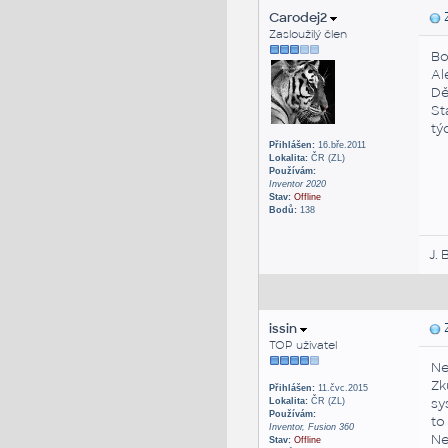
Carodej2
Z
Zasloužilý člen
Bo
Al
Dě
St
tý
Přihlášen:
16.bře.2011
Lokalita:
ČR (ZL)
Používám:
Inventor 2020
Stav:
Offline
Bodů:
138
J. 
issin
Z
TOP uživatel
Ne
Zk
Přihlášen:
11.čvc.2015
sy
Lokalita:
ČR (ZL)
Používám:
to
Inventor, Fusion 360
Ne
Stav:
Offline