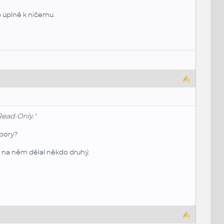
b úplně k ničemu.
Read-Only."
bory?
 na něm dělal někdo druhý.