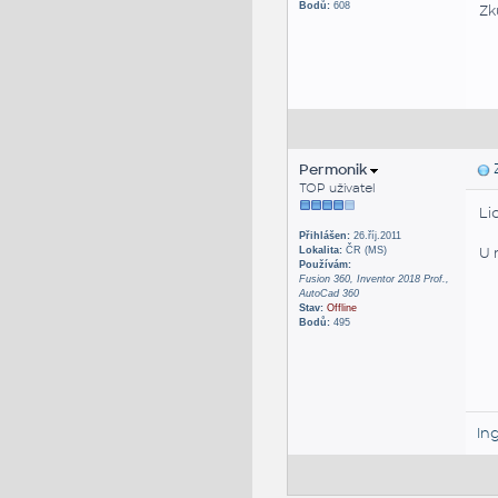
Bodů:
608
Zk
Permonik
Z
TOP uživatel
Li
Přihlášen:
26.říj.2011
U 
Lokalita:
ČR (MS)
Používám:
Fusion 360, Inventor 2018 Prof.,
AutoCad 360
Stav:
Offline
Bodů:
495
In