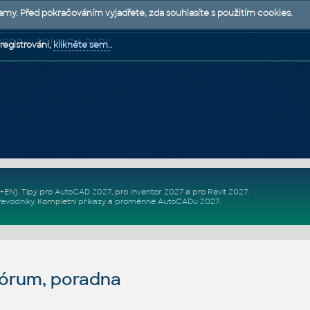
lamy. Před pokračováním vyjadřete, zda souhlasíte s použitím cookies.
 PODPORA | POMOC A RADY
registrováni,
klikněte sem.
.
Z+EN)
. Tipy pro
AutoCAD 2027
, pro
Inventor 2027
a pro
Revit 2027
.
řevodníky
.
Kompletní
příkazy
a
proměnné AutoCADu 2027
.
fórum, poradna