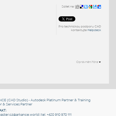
Sdílet na:
Pro technickou podporu CAD
kontaktujte
Helpdesk
Oprávnění fóra
.
NCE
(CAD Studio) - Autodesk Platinum Partner & Training
r & Services Partner
AKT:
ster.cz@arkance.world | tel. +420 910 970 111