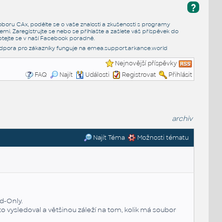
?
e oboru CAx, podělte se o vaše znalosti a zkušenosti s programy
emi. Zaregistrujte se nebo se přihlašte a zašlete váš příspěvek do
tejte se v naší
Facebook poradně
.
dpora pro zákazníky funguje na
emea.support.arkance.world
Nejnovější příspěvky
FAQ
Najít
Události
Registrovat
Přihlásit
archiv
Najít Téma
Možnosti tématu
d-Only.
to vysledoval a většinou záleží na tom, kolik má soubor