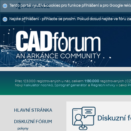
Tento portál využívá cookies pro funkce přihlášení a pro Google rek
CAD FÓRUM - TIPY A TRIKY | UTILITY | DISKUZE | BLOKY |
Nejste přihlášeni - přihlaste se prosím. Pokud dosud nejste ve fóru za
Přes 123.000 registrovaných u nás, celkem
1.130.000
registrovaných (C
Nový
Kalkulátor nosníků
,
Spirograf generátor
a
Regresní křivky
v sekci
P
HLAVNÍ STRÁNKA
Diskuzní 
DISKUZNÍ FÓRUM
pokyny