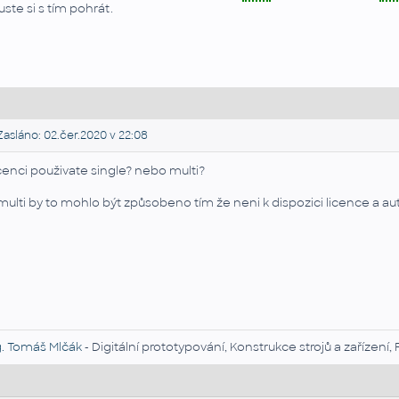
uste si s tím pohrát.
asláno: 02.čer.2020 v 22:08
cenci použivate single? nebo multi?
multi by to mohlo být způsobeno tím že neni k dispozici licence a aut
g. Tomáš Mlčák
- Digitální prototypování, Konstrukce strojů a zaříze