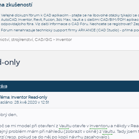
na zkušeností
Veřejné diskuzní fórum k CAD aplikacím - ptejte se na libovolné otázky týkající s
AutoCAD, Inventor, Revit, Fusion, 3ds Max, Vault a s dalšími CAD/BIM/PDM aplikac
odpovídajícího fóra. Viz další informace o
CAD Fóru
. Nechcete se registrovat? Zep
Fórum nenahrazuje technický support firmy ARKANCE (CAD Studio) - přímá po
ctví, strojírenství, CAD/GIS
>
Inventor
d-only
ráva
Téma: Inventor Read-only
láno: 28.kvě.2020 v 12:51
brý den,
oč se mi model při otevření z
Vault
u otevře v
Inventor
u a někdy v Rea
ejný problém mám při náhledu (zobrazit v okně) z
Vault
u. Tady jsem 
rzí (resp. pokud se do něj po kopii návrhu zasahovalo).