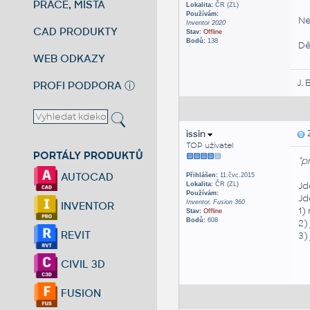
PRÁCE, MÍSTA
Lokalita:
ČR (ZL)
Používám:
Ne
Inventor 2020
CAD PRODUKTY
Stav:
Offline
Bodů:
138
Dě
WEB ODKAZY
J. 
PROFI PODPORA
ⓘ
issin
Z
TOP uživatel
PORTÁLY PRODUKTŮ
"p
AUTOCAD
Přihlášen:
11.čvc.2015
Jd
Lokalita:
ČR (ZL)
Používám:
Jd
Inventor, Fusion 360
INVENTOR
1)
Stav:
Offline
Bodů:
608
2)
REVIT
3)
CIVIL 3D
FUSION