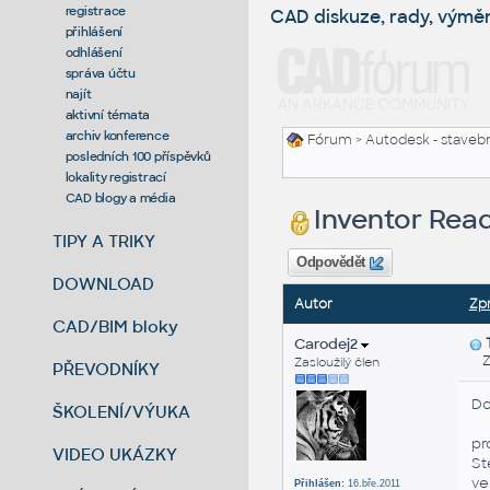
registrace
CAD diskuze, rady, výmě
přihlášení
odhlášení
správa účtu
najít
aktivní témata
archiv konference
Fórum
>
Autodesk - stavebni
posledních 100 příspěvků
lokality registrací
CAD blogy a média
Inventor Rea
TIPY A TRIKY
Odpovědět
DOWNLOAD
Autor
Zp
CAD/BIM bloky
Carodej2
Zas
Zasloužilý člen
PŘEVODNÍKY
Do
ŠKOLENÍ/VÝUKA
pr
VIDEO UKÁZKY
St
ve
Přihlášen:
16.bře.2011