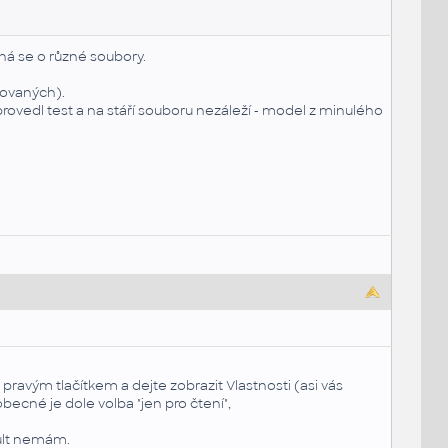
ná se o různé soubory.
ovaných).
provedl test a na stáří souboru nezáleží - model z minulého
e pravým tlačítkem a dejte zobrazit Vlastnosti (asi vás
becné je dole volba "jen pro čtení",
lt
nemám.