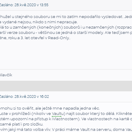
asláno: 28.kvě.2020 v 13:55
hužel u stejného souboru se mi to zatím nepodařilo vysledovat. Jed
e vydané nejsou, nikdo s nimi nepracuje.
lá to u zamčených (konečných) souborů i u nezamčených (rozprac
arší verze souboru - většinou se jedná o starší modely. Ale teď jsem 
dne, roku a 3. let otevřel v Read-Only..
Bilavčík
asláno: 28.kvě.2020 v 16:02
mohu si to ověřit, ale ještě mne napadla jedna věc.
uste v prohlížeči (nikoliv ve
Vault
u) najít soubor který to dělá. Kliknět
stém upozorní na přístup k iVlastnostem). Ve vlastnostech na kartě o
 samé platí i pro složku.
vím jaký má tato volba vliv. V práci máme
Vault
na serveru, doma
Vau