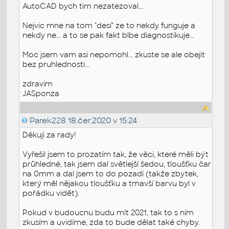
AutoCAD bych tim nezatezoval...
Nejvic mne na tom "desí" ze to nekdy funguje a
nekdy ne... a to se pak fakt blbe diagnostikuje...
Moc jsem vam asi nepomohl... zkuste se ale obejit
bez pruhlednosti...
zdravim
JASponza
Parek228
18.čer.2020 v 15:24
Děkuji za rady!
Vyřešil jsem to prozatím tak, že věci, které měli být
průhledné, tak jsem dal světlejší šedou, tloušťku čar
na 0mm a dal jsem to do pozadí (takže zbytek,
který měl nějakou tloušťku a tmavší barvu byl v
pořádku vidět).
Pokud v budoucnu budu mít 2021, tak to s ním
zkusím a uvidíme, zda to bude dělat také chyby.