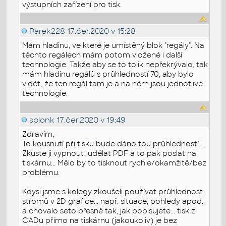
výstupních zařízení pro tisk.
Parek228
17.čer.2020 v 15:28
Mám hladinu, ve které je umístěný blok "regály". Na
těchto regálech mám potom vložené i další
technologie. Takže aby se to tolik nepřekrývalo, tak
mám hladinu regálů s průhledností 70, aby bylo
vidět, že ten regál tam je a na něm jsou jednotlivé
technologie.
splonk
17.čer.2020 v 19:49
Zdravím,
To kousnutí při tisku bude dáno tou průhledností...
Zkuste ji vypnout, udělat PDF a to pak poslat na
tiskárnu... Mělo by to tisknout rychle/okamžitě/bez
problému.
Kdysi jsme s kolegy zkoušeli používat průhlednost
stromů v 2D grafice... např. situace, pohledy apod.
a chovalo seto přesně tak, jak popisujete... tisk z
CADu přímo na tiskárnu (jakoukoliv) je bez