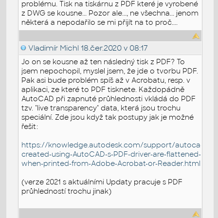
problému. Tisk na tiskárnu z PDF které je vyrobené
z DWG se kousne... Pozor ale..., ne všechna... jenom
některá a nepodařilo se mi přijít na to proč....
Vladimír Michl
18.čer.2020 v 08:17
Jo on se kousne až ten následný tisk z PDF? To
jsem nepochopil, myslel jsem, že jde o tvorbu PDF.
Pak asi bude problém spíš až v Acrobatu, resp. v
aplikaci, ze které to PDF tisknete. Každopádně
AutoCAD při zapnuté průhlednosti vkládá do PDF
tzv. "live transparency" data, která jsou trochu
speciální. Zde jsou když tak postupy jak je možné
řešit:
https://knowledge.autodesk.com/support/autocad/trou
created-using-AutoCAD-s-PDF-driver-are-flattened-
when-printed-from-Adobe-Acrobat-or-Reader.html
(verze 2021 s aktuálními Updaty pracuje s PDF
průhledností trochu jinak)