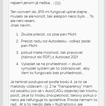
nejsem jenom já nešika... :-))))
Ten convert do JPG mi fungoval uplne stejne...
muselo se ale koncit, tak alespon neco bylo .... To
ale neni reseni...
Jinak nevim...
Zkuste precist, co pise pan Michl
Precist radu od Autodesku - odkaz zaslal
pan Michl
pokud mate moznost, tak pracovat
(tisknout do PDF) z Autocad 2021
Vykaslat se na pruhlednost -> zkusit
vymyslet system jak to zobrazovat.. aby
Vam to fungovalo bez pruhlednosti...
Ja tenkrat postupoval podle bodu 4. (a to se
malokdy vzdavam :-)). Z te "Transparency" mam
od zacatku (co se v AutoCADu objevila) tak trochu
pocit, ze je to trosku znouzecnost, takovy pokus o
neco ale nefunguje to spolehlive. Proste nemam to
rad... At si to nekdo dela v Illustratorovi, ale