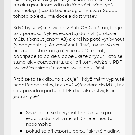
objektu jsou krom zdí a dalších věcí i více typů
technologií (každá technologie = vrstva). Soubor
tohoto objektu má docela dost vrstev.
Když by se výkres vytiskl z AutoCADu přímo, tak je
to v pořádku. Výkres exportuji do PDF (protože
můžu tisknout jenom A3) a chci ho poté vytisknout
(v copycentru). Po zmáčknutí "tisk", tak se výkres
hrozně dlouho slučuje (i více než 10 minut,
popřípadě to po delší době ukáže chybu). Toto se
stane jak v copycentru, tak i při tom, když si v PDF
"vytvořím snímek" a chci si vytisknout část.
Proč se to tak dlouho slučuje? I když mám vypnuté
nepotřebné vrstvy, tak když výřez dám do PDF, tak
se v pozadí exportují s PDF i ty další vrstvy, které
jsou skryté?
Snažil jsem se to vyřešit tím, že jsem při
exportu do PDF zmenšil DPI, ale moc to
nepomohlo,
pokud se při exportu berou i skryté hladiny,