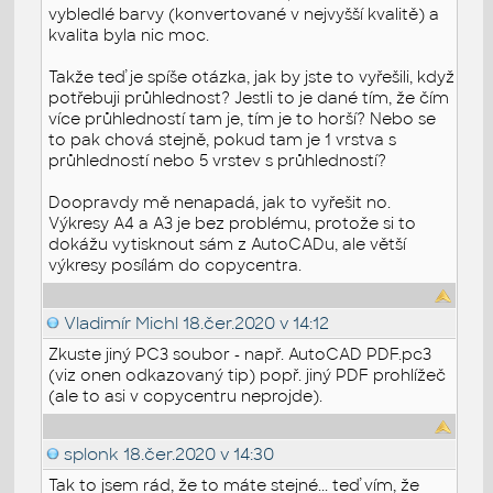
vybledlé barvy (konvertované v nejvyšší kvalitě) a
kvalita byla nic moc.
Takže teď je spíše otázka, jak by jste to vyřešili, když
potřebuji průhlednost? Jestli to je dané tím, že čím
více průhledností tam je, tím je to horší? Nebo se
to pak chová stejně, pokud tam je 1 vrstva s
průhledností nebo 5 vrstev s průhledností?
Doopravdy mě nenapadá, jak to vyřešit no.
Výkresy A4 a A3 je bez problému, protože si to
dokážu vytisknout sám z AutoCADu, ale větší
výkresy posílám do copycentra.
Vladimír Michl
18.čer.2020 v 14:12
Zkuste jiný PC3 soubor - např. AutoCAD PDF.pc3
(viz onen odkazovaný tip) popř. jiný PDF prohlížeč
(ale to asi v copycentru neprojde).
splonk
18.čer.2020 v 14:30
Tak to jsem rád, že to máte stejné... teď vím, že