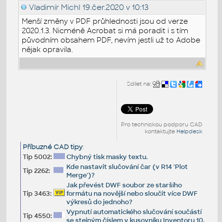
Vladimír Michl
19.čer.2020 v 10:13
Menší změny v PDF průhlednosti jsou od verze
2020.1.3. Nicméně Acrobat si má poradit i s tím
původním obsahem PDF, nevím jestli už to Adobe
nějak opravila.
Sdílet na:
Pro technickou podporu CAD
kontaktujte
Helpdesk
Příbuzné CAD tipy
:
Tip 5002:
Chybný tisk masky textu.
Kde nastavit slučování čar (v R14 'Plot
Tip 2262:
Merge')?
Jak převést DWF soubor ze staršího
Tip 3463:
formátu na novější nebo sloučit více DWF
výkresů do jednoho?
Vypnutí automatického slučování součástí
Tip 4550:
se stejným číslem v kusovníku Inventoru 10.