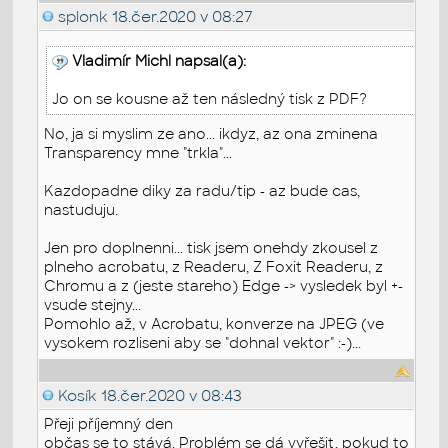
splonk
18.čer.2020 v 08:27
Vladimír Michl napsal(a):
Jo on se kousne až ten následný tisk z PDF?
No, ja si myslim ze ano... ikdyz, az ona zminena
Transparency mne "trkla"...
Kazdopadne diky za radu/tip - az bude cas,
nastuduju.
Jen pro doplnenni... tisk jsem onehdy zkousel z
plneho acrobatu, z Readeru, Z Foxit Readeru, z
Chromu a z (jeste stareho) Edge -> vysledek byl +-
vsude stejny...
Pomohlo až, v Acrobatu, konverze na JPEG (ve
vysokem rozliseni aby se "dohnal vektor" :-)...
Kosík
18.čer.2020 v 08:43
Přeji příjemný den
občas se to stává. Problém se dá vyřešit, pokud to