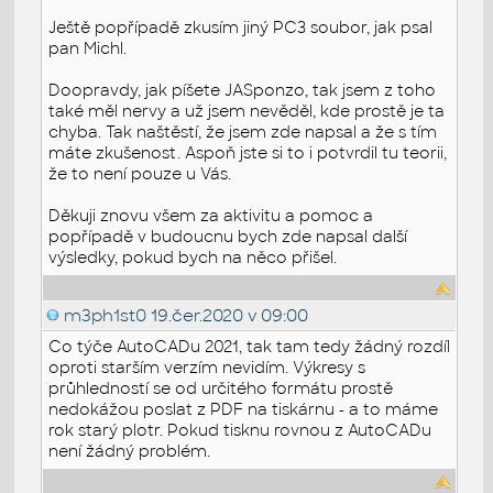
Ještě popřípadě zkusím jiný PC3 soubor, jak psal
pan Michl.
Doopravdy, jak píšete JASponzo, tak jsem z toho
také měl nervy a už jsem nevěděl, kde prostě je ta
chyba. Tak naštěstí, že jsem zde napsal a že s tím
máte zkušenost. Aspoň jste si to i potvrdil tu teorii,
že to není pouze u Vás.
Děkuji znovu všem za aktivitu a pomoc a
popřípadě v budoucnu bych zde napsal další
výsledky, pokud bych na něco přišel.
m3ph1st0
19.čer.2020 v 09:00
Co týče AutoCADu 2021, tak tam tedy žádný rozdíl
oproti starším verzím nevidím. Výkresy s
průhledností se od určitého formátu prostě
nedokážou poslat z PDF na tiskárnu - a to máme
rok starý plotr. Pokud tisknu rovnou z AutoCADu
není žádný problém.