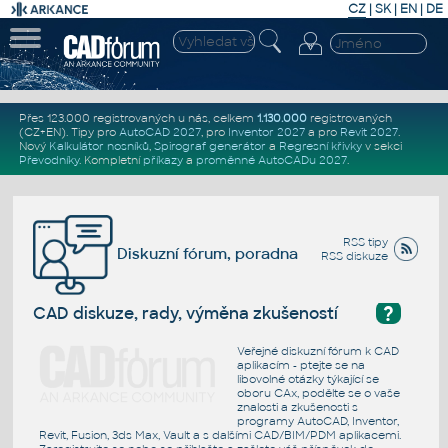
CZ
|
SK
|
EN
|
DE
Přes 123.000 registrovaných u nás, celkem
1.130.000
registrovaných
(CZ+EN)
. Tipy pro
AutoCAD 2027
, pro
Inventor 2027
a pro
Revit 2027
.
Nový
Kalkulátor nosníků
,
Spirograf generátor
a
Regresní křivky
v sekci
Převodníky
.
Kompletní
příkazy
a
proměnné AutoCADu 2027
.
RSS tipy
Diskuzní fórum, poradna
RSS diskuze
?
CAD diskuze, rady, výměna zkušeností
Veřejné diskuzní fórum k CAD
aplikacím - ptejte se na
libovolné otázky týkající se
oboru CAx, podělte se o vaše
znalosti a zkušenosti s
programy AutoCAD, Inventor,
Revit, Fusion, 3ds Max, Vault a s dalšími CAD/BIM/PDM aplikacemi.