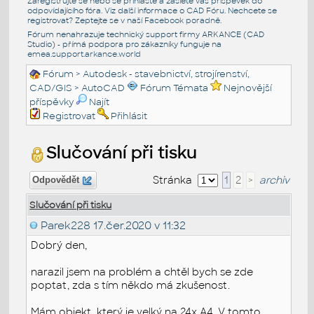
Zaregistrujte se nebo se přihlašte a zašlete váš příspěvek do
odpovídajícího fóra. Viz další informace o
CAD Fóru
. Nechcete se
registrovat? Zeptejte se v naší
Facebook poradně
.
Fórum nenahrazuje technický support firmy ARKANCE (CAD
Studio) - přímá podpora pro zákazníky funguje na
emea.support.arkance.world
Fórum
>
Autodesk - stavebnictví, strojírenství,
CAD/GIS
>
AutoCAD
Fórum Témata
Nejnovější
příspěvky
Najít
Registrovat
Přihlásit
Slučování při tisku
Stránka
1
2
>
archiv
Odpovědět
Slučování při tisku
Parek228
17.čer.2020 v 11:32
Dobrý den,
narazil jsem na problém a chtěl bych se zde
poptat, zda s tím někdo má zkušenost.
Mám objekt, který je velký na 24x A4. V tomto