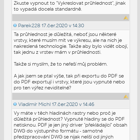
Zkuste vypnout to "Vykreslovat průhlednost", jinak
to vypadá docela standardně.
Parek228
17.čer.2020 v 14:30
Ta průhlednost je důležitá, neboť jsou některé
vrstvy, které musím mít ve výkresu, ale na nich je
nakreslená technologie. Takže aby bylo vidět obojí,
tak jednu z vrstev mám v průhlednosti.
Takže si myslím, že to neřeší můj problém.
A jak jsem se ptal výše, tak při exportu do PDF se
do PDF exportují i vrstvy, které jsou vypnuté nebo
pro ten výřez neviditelné?
Vladimír Michl
17.čer.2020 v 14:46
Vy máte v těch hladinách rastry nebo proč je
důležitá průhlednost? Vypnuté hladiny se do PDF
netisknou. PDF je jen jiný driver "překládající" obsah
DWG do výstupního formátu - samotné
předzpracování DWG se nijak neliší od jiných