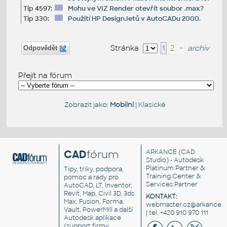
Tip 4597:
Mohu ve VIZ Render otevřít soubor .max?
Tip 330:
Použití HP DesignJetů v AutoCADu 2000.
Stránka
1
2
>
archiv
Odpovědět
Přejít na fórum
Zobrazit jako:
Mobilní
|
Klasické
CAD
fórum
ARKANCE
(CAD
Studio) - Autodesk
Platinum Partner &
Tipy, triky, podpora,
Training Center &
pomoc a rady pro
Services Partner
AutoCAD, LT, Inventor,
Revit, Map, Civil 3D, 3ds
KONTAKT:
Max, Fusion, Forma,
webmaster.cz@arkance.w
Vault, PowerMill a další
| tel. +420 910 970 111
Autodesk aplikace
(support firmy