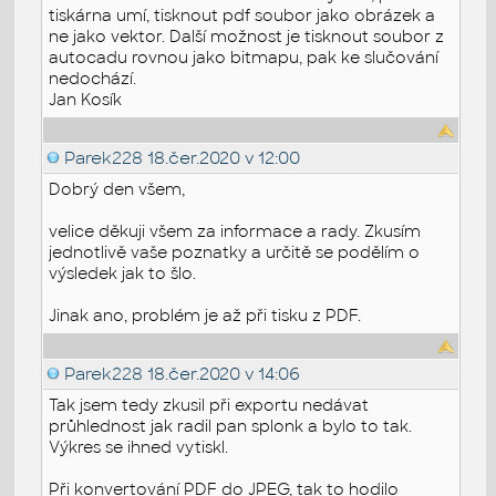
tiskárna umí, tisknout pdf soubor jako obrázek a
ne jako vektor. Další možnost je tisknout soubor z
autocadu rovnou jako bitmapu, pak ke slučování
nedochází.
Jan Kosík
Parek228
18.čer.2020 v 12:00
Dobrý den všem,
velice děkuji všem za informace a rady. Zkusím
jednotlivě vaše poznatky a určitě se podělím o
výsledek jak to šlo.
Jinak ano, problém je až při tisku z PDF.
Parek228
18.čer.2020 v 14:06
Tak jsem tedy zkusil při exportu nedávat
průhlednost jak radil pan splonk a bylo to tak.
Výkres se ihned vytiskl.
Při konvertování PDF do JPEG, tak to hodilo