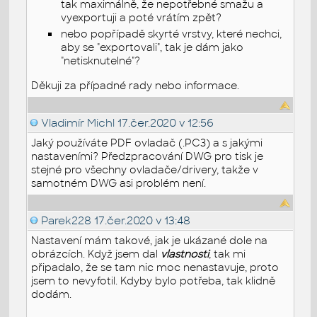
tak maximálně, že nepotřebné smažu a
vyexportuji a poté vrátím zpět?
nebo popřípadě skyrté vrstvy, které nechci,
aby se "exportovali", tak je dám jako
"netisknutelné"?
Děkuji za případné rady nebo informace.
Vladimír Michl
17.čer.2020 v 12:56
Jaký používáte PDF ovladač (.PC3) a s jakými
nastaveními? Předzpracování DWG pro tisk je
stejné pro všechny ovladače/drivery, takže v
samotném DWG asi problém není.
Parek228
17.čer.2020 v 13:48
Nastavení mám takové, jak je ukázané dole na
obrázcích. Když jsem dal
vlastnosti
, tak mi
připadalo, že se tam nic moc nenastavuje, proto
jsem to nevyfotil. Kdyby bylo potřeba, tak klidně
dodám.