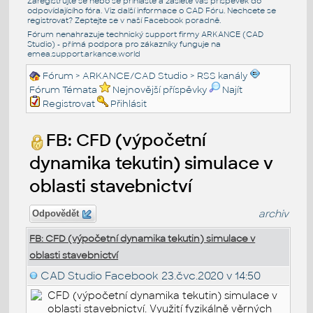
Zaregistrujte se nebo se přihlašte a zašlete váš příspěvek do
odpovídajícího fóra. Viz další informace o
CAD Fóru
. Nechcete se
registrovat? Zeptejte se v naší
Facebook poradně
.
Fórum nenahrazuje technický support firmy ARKANCE (CAD
Studio) - přímá podpora pro zákazníky funguje na
emea.support.arkance.world
Fórum
>
ARKANCE/CAD Studio
>
RSS kanály
Fórum Témata
Nejnovější příspěvky
Najít
Registrovat
Přihlásit
FB: CFD (výpočetní
dynamika tekutin) simulace v
oblasti stavebnictví
archiv
Odpovědět
FB: CFD (výpočetní dynamika tekutin) simulace v
oblasti stavebnictví
CAD Studio Facebook
23.čvc.2020 v 14:50
CFD (výpočetní dynamika tekutin) simulace v
oblasti stavebnictví. Využití fyzikálně věrných