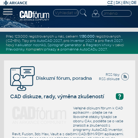
CZ
|
SK
|
EN
|
DE
Přes 123.000 registrovaných u nás, celkem
1.130.000
registrovaných
(CZ+EN)
. Tipy pro
AutoCAD 2027
, pro
Inventor 2027
a pro
Revit 2027
.
Nový
Kalkulátor nosníků
,
Spirograf generátor
a
Regresní křivky
v sekci
Převodníky
.
Kompletní
příkazy
a
proměnné AutoCADu 2027
.
RSS tipy
Diskuzní fórum, poradna
RSS diskuze
?
CAD diskuze, rady, výměna zkušeností
Veřejné diskuzní fórum k CAD
aplikacím - ptejte se na
libovolné otázky týkající se
oboru CAx, podělte se o vaše
znalosti a zkušenosti s
programy AutoCAD, Inventor,
Revit, Fusion, 3ds Max, Vault a s dalšími CAD/BIM/PDM aplikacemi.