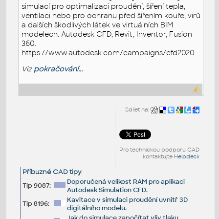
simulací pro optimalizaci proudění, šíření tepla,
ventilaci nebo pro ochranu před šířením kouře, virů
a dalších škodlivých látek ve virtuálních BIM
modelech. Autodesk CFD, Revit, Inventor, Fusion
360.
https://www.autodesk.com/campaigns/cfd2020
Viz
pokračování...
Sdílet na:
Pro technickou podporu CAD
kontaktujte
Helpdesk
Příbuzné CAD tipy
:
Doporučená velikost RAM pro aplikaci
Tip 9087:
Autodesk Simulation CFD.
Kavitace v simulaci proudění uvnitř 3D
Tip 8196:
digitálního modelu.
Jak do simulace započítat vliv tlaku