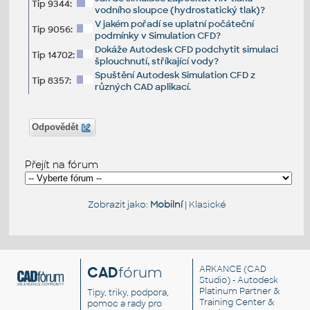
Tip 9344:
vodního sloupce (hydrostatický tlak)?
V jakém pořadí se uplatní počáteční
Tip 9056:
podmínky v Simulation CFD?
Dokáže Autodesk CFD podchytit simulaci
Tip 14702:
šplouchnutí, stříkající vody?
Spuštění Autodesk Simulation CFD z
Tip 8357:
různých CAD aplikací.
Odpovědět
Přejít na fórum
Zobrazit jako:
Mobilní
|
Klasické
CAD
fórum
ARKANCE
(CAD
Studio) - Autodesk
Platinum Partner &
Tipy, triky, podpora,
Training Center &
pomoc a rady pro