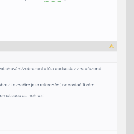
avit chování/zobrazení dílů a podsestav v nadřazené
razit označím jako referenční, nepostačí li vám
tomatizace asi nehrozí.