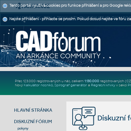
Tento portál využívá cookies pro funkce přihlášení a pro Google rek
CAD FÓRUM - TIPY A TRIKY | UTILITY | DISKUZE | BLOKY |
Nejste přihlášeni - přihlaste se prosím. Pokud dosud nejste ve fóru za
Přes 123.000 registrovaných u nás, celkem
1.130.000
registrovaných (C
Nový
Kalkulátor nosníků
,
Spirograf generátor
a
Regresní křivky
v sekci
P
HLAVNÍ STRÁNKA
Diskuzní 
DISKUZNÍ FÓRUM
pokyny