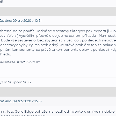
nB.
asláno: 09.srp.2020 v 10:51
ferenci nelze použít. Jedná se o sestavy z kterych pak exportuji kus
sovnících:( Vysvětlím přesně o co jde na daném příkladu. Mám ses
k bude vše sestaveno bez zbytečnách věcí co v pohledech nepotrebu
dsestavy aby byl výkres prehledný. Je právě problém ten že pokud 
plnění komponenty se právě ta komponenta objevi v pohledu i kdy
hledu.
avil maiklss - 09.srp.2020 v 11:11
yž můžu pomůžu:)
asláno: 09.srp.2020 v 16:57
m, toto Solid Edge bohužel na rozdíl od
Inventor
u umí velmi dobře. 