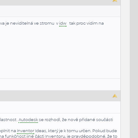
a je neviditelná ve stromu v
idw
tak proc vidim na
vlastnost.
Autodesk
se rozhodl, že nově přidané součásti
.
oplnit na
Inventor
Ideas, který je k tomu určen. Pokud bude
na funkčnost jiné části
Inventor
u, je pravděpodobné, že to