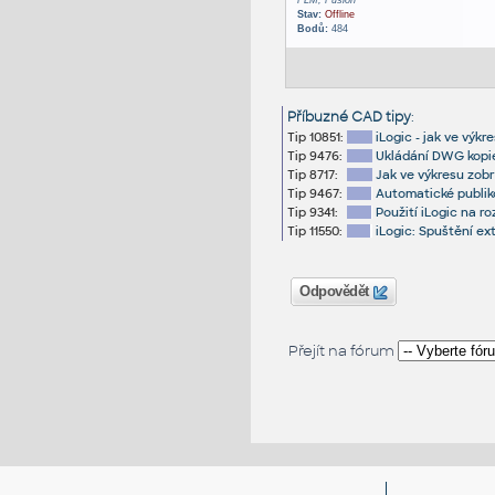
PLM, Fusion
Stav:
Offline
Bodů:
484
Příbuzné CAD tipy
:
Tip 10851:
iLogic - jak ve výk
Tip 9476:
Ukládání DWG kopie
Tip 8717:
Jak ve výkresu zobr
Tip 9467:
Automatické publik
Tip 9341:
Použití iLogic na r
Tip 11550:
iLogic: Spuštění e
Odpovědět
Přejít na fórum