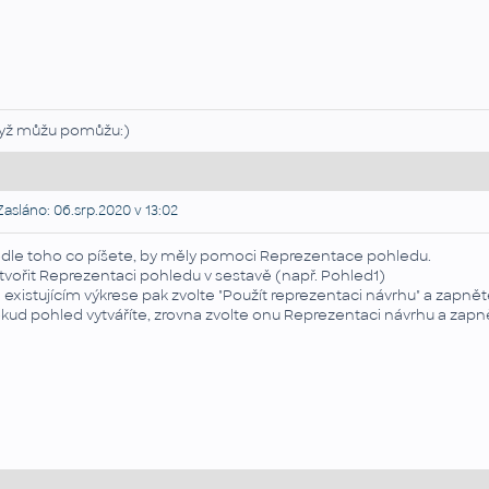
yž můžu pomůžu:)
asláno: 06.srp.2020 v 13:02
dle toho co píšete, by měly pomoci Reprezentace pohledu.
tvořit Reprezentaci pohledu v sestavě (např. Pohled1)
 existujícím výkrese pak zvolte "Použít reprezentaci návrhu" a zapněte
kud pohled vytváříte, zrovna zvolte onu Reprezentaci návrhu a zapnět