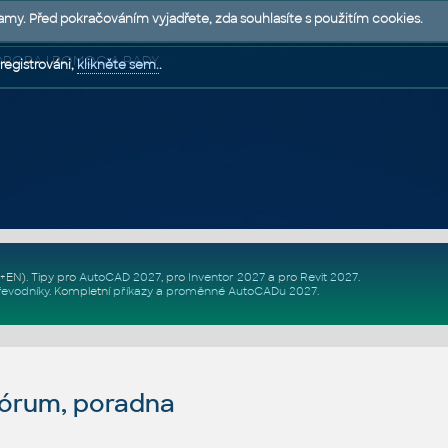
lamy. Před pokračováním vyjadřete, zda souhlasíte s použitím cookies.
 PODPORA | POMOC A RADY
registrováni,
klikněte sem.
.
Z+EN)
. Tipy pro
AutoCAD 2027
, pro
Inventor 2027
a pro
Revit 2027
.
řevodníky
.
Kompletní
příkazy
a
proměnné AutoCADu 2027
.
fórum, poradna