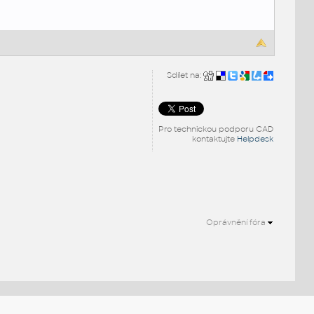
Sdílet na:
Pro technickou podporu CAD
kontaktujte
Helpdesk
Oprávnění fóra