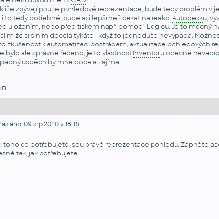
 ale není důvod měnit
CAD
!
kliže zbývají pouze pohledové reprezentace, bude tedy problém v jeji
 li to tedy potřebné, bude asi lepší než čekat na reakci
Autodesk
u, vy
ed uložením, nebo před tiskem např. pomocí iLogicu. Je to mocný ná
slím že si s ním docela tykáte i když to jednoduše nevypadá. Možnos
to zkušenost k automatizaci postrádám, aktualizace pohledových repre
e bylo ale správně řečeno, je to vlastnost
Inventor
u obecně nevadící.
ípadný úspěch by mne docela zajímal.
nB.
asláno: 09.srp.2020 v 18:16
 toho co potřebujete jsou právě reprezentace pohledu. Zapněte as
esně tak, jak potřebujete.