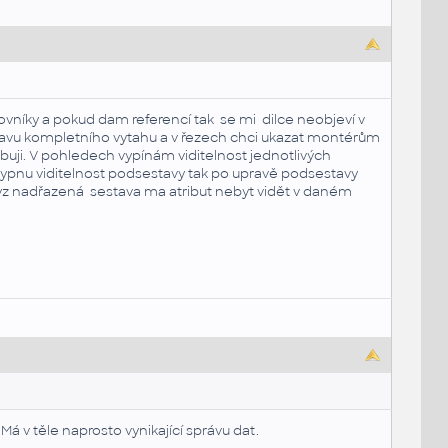
ovníky a pokud dam referencí tak se mi dilce neobjeví v
tavu kompletního vytahu a v řezech chci ukazat montérům
ji. V pohledech vypínám viditelnost jednotlivých
vypnu viditelnost podsestavy tak po upravě podsestavy
z nadřazená sestava ma atribut nebyt vidět v daném
Má v těle naprosto vynikající správu dat.