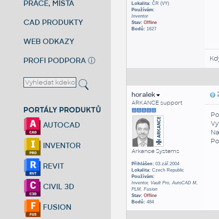
PRÁCE, MÍSTA
Lokalita:
ČR (VY)
Používám:
Inventor
CAD PRODUKTY
Stav:
Offline
Bodů:
1627
WEB ODKAZY
Kd
PROFI PODPORA
ⓘ
horalek
Z
ARKANCE support
PORTÁLY PRODUKTŮ
Po
Vy
AUTOCAD
Na
Po
INVENTOR
Arkance Systems
Přihlášen:
03.zář.2004
REVIT
Lokalita:
Czech Republic
Používám:
Inventor, Vault Pro, AutoCAD M,
CIVIL 3D
PLM, Fusion
Stav:
Offline
Bodů:
484
FUSION