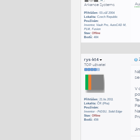
Au
Arkance Systems
Přihlášen:
03.zář.2004
Lokalita:
Czech Republic
Používám:
Inventor, Vault Pro, AutoCAD M,
PLM, Fusion
Stav:
Offline
Bodů:
484
rys-kt4
Z
TOP uživatel
Ně
se
V 
po
Te
Přihlášen:
21.lis.2011
Lokalita:
ČR (Pha)
Pa
Používám:
Na
Inventor - PrDSU, Solid Edge
Stav:
Offline
Pr
Bodů:
456
Ji