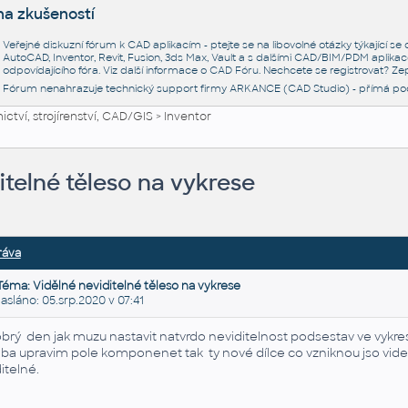
na zkušeností
Veřejné diskuzní fórum k CAD aplikacím - ptejte se na libovolné otázky týkající s
AutoCAD, Inventor, Revit, Fusion, 3ds Max, Vault a s dalšími CAD/BIM/PDM aplikac
odpovídajícího fóra. Viz další informace o
CAD Fóru
. Nechcete se registrovat? Zep
Fórum nenahrazuje technický support firmy ARKANCE (CAD Studio) - přímá po
ctví, strojírenství, CAD/GIS
>
Inventor
itelné těleso na vykrese
ráva
Téma: Vidělné neviditelné těleso na vykrese
láno: 05.srp.2020 v 07:41
brý den jak muzu nastavit natvrdo neviditelnost podsestav ve vykre
eba upravim pole komponenet tak ty nové dílce co vzniknou jso videt 
ditelné.