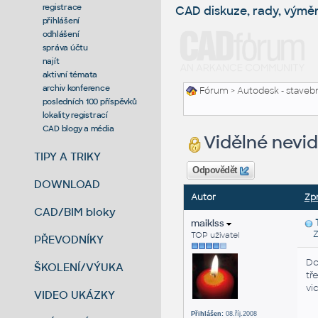
registrace
CAD diskuze, rady, výmě
přihlášení
odhlášení
správa účtu
najít
aktivní témata
archiv konference
Fórum
>
Autodesk - stavebni
posledních 100 příspěvků
lokality registrací
CAD blogy a média
Vidělné nevid
TIPY A TRIKY
Odpovědět
DOWNLOAD
Autor
Zp
CAD/BIM bloky
maiklss
Zas
TOP uživatel
PŘEVODNÍKY
Do
ŠKOLENÍ/VÝUKA
tř
vi
VIDEO UKÁZKY
Přihlášen:
08.říj.2008