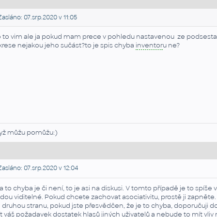
asláno: 07.srp.2020 v 11:05
 to vim ale ja pokud mam prece v pohledu nastavenou ze podsestav
krese nejakou jeho sučást?to je spis chyba
inventor
u ne?
yž můžu pomůžu:)
asláno: 07.srp.2020 v 12:04
a to chyba je či není, to je asi na diskusi. V tomto případě je to spíše 
dou viditelné. Pokud chcete zachovat asociativitu, prostě ji zapněte
 druhou stranu, pokud jste přesvědčen, že je to chyba, doporučuji d
t váš požadavek dostatek hlasů jiných uživatelů a nebude to mít vliv 