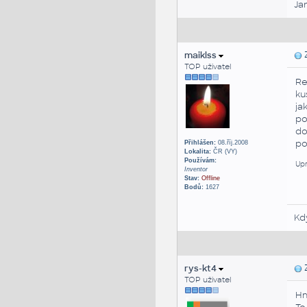
Ja
maiklss
Z
TOP uživatel
Re
ku
ja
po
do
po
Přihlášen:
08.říj.2008
Lokalita:
ČR (VY)
Používám:
Upr
Inventor
Stav:
Offline
Bodů:
1627
Kd
rys-kt4
Z
TOP uživatel
Hm