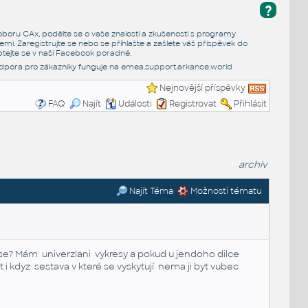
?
e oboru CAx, podělte se o vaše znalosti a zkušenosti s programy
emi. Zaregistrujte se nebo se přihlašte a zašlete váš příspěvek do
tejte se v naší
Facebook poradně
.
dpora pro zákazníky funguje na
emea.support.arkance.world
Nejnovější příspěvky
FAQ
Najít
Události
Registrovat
Přihlásit
archiv
Najít Téma
Možnosti tématu
se? Mám univerzlani vykresy a pokud u jendoho dilce
i kdyz sestava v které se vyskytují nema ji byt vubec