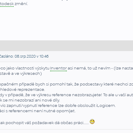
todesk
změní.
asláno: 08.srp.2020 v 10:46
co jako vlastnosti výskytu
Inventor
asi nemá, to už nevím - (lze nast
stavě a ve výkresech)
opačném případě bych si pomohl tak, že podsestavy které nechci zob
hledové reprezentace.
dy v případě, že ve výkresu reference nezobrazujete! To ale u vaší au
k se mi nezobrazí ani nové díly.
víc zapnutí/vypnutí reference lze dobře obsloužit iLogicem.
áci s referencemi není nutné opomíjet.
nak pochopit váš požadavek dá občas práci......