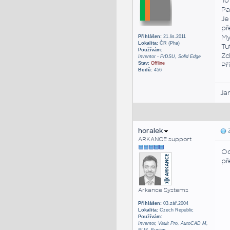
To
Pa
Je
př
My
Přihlášen:
21.lis.2011
Lokalita:
ČR (Pha)
Tu
Používám:
Zd
Inventor - PrDSU, Solid Edge
Stav:
Offline
Př
Bodů:
456
Ja
horalek
Z
ARKANCE support
Od
př
Arkance Systems
Přihlášen:
03.zář.2004
Lokalita:
Czech Republic
Používám:
Inventor, Vault Pro, AutoCAD M,