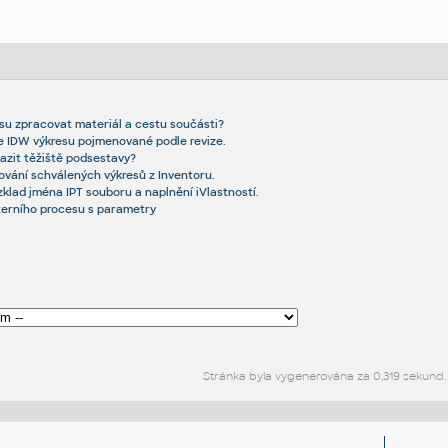
resu zpracovat materiál a cestu součásti?
 IDW výkresu pojmenované podle revize.
azit těžiště podsestavy?
ování schválených výkresů z Inventoru.
ozklad jména IPT souboru a naplnění iVlastností.
xterního procesu s parametry
Stránka byla vygenerována za 0,319 sekund.