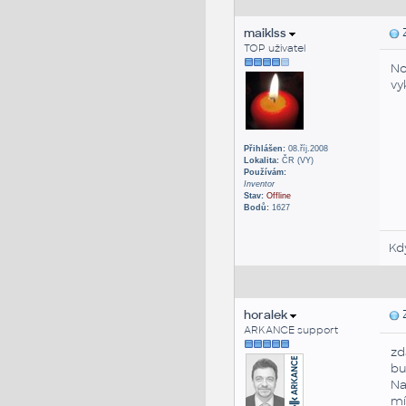
maiklss
Z
TOP uživatel
No
vy
Přihlášen:
08.říj.2008
Lokalita:
ČR (VY)
Používám:
Inventor
Stav:
Offline
Bodů:
1627
Kd
horalek
Z
ARKANCE support
zd
bu
Na
mí