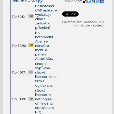
Příbuzné CAD tipy
:
Sdílet na:
Po instalaci
CAD aplikace
vyskakuje
Tip 8912:
okno s
Pro technickou podporu CAD
žádostí o
kontaktujte
Helpdesk
připojení.
Na
notebooku
Acer se
Tip 5229:
nenačte
menu a
panely
AutoCADu.
Snadná
výpůjčka
Tip 4017:
síťové
licence mimo
firmu.
Vypůjčená
síťová
licence mi
Tip 5138:
nefunguje
off-line (na
odpojeném
PC).