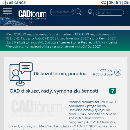
CZ
|
SK
|
EN
|
DE
Přes 123.000 registrovaných u nás, celkem
1.130.000
registrovaných
(CZ+EN)
. Tipy pro
AutoCAD 2027
, pro
Inventor 2027
a pro
Revit 2027
.
Nový
Kalkulátor nosníků
,
Spirograf generátor
a
Regresní křivky
v sekci
Převodníky
.
Kompletní
příkazy
a
proměnné AutoCADu 2027
.
RSS tipy
Diskuzní fórum, poradna
RSS diskuze
?
CAD diskuze, rady, výměna zkušeností
Veřejné diskuzní fórum k CAD
aplikacím - ptejte se na
libovolné otázky týkající se
oboru CAx, podělte se o vaše
znalosti a zkušenosti s
programy AutoCAD, Inventor,
Revit, Fusion, 3ds Max, Vault a s dalšími CAD/BIM/PDM aplikacemi.