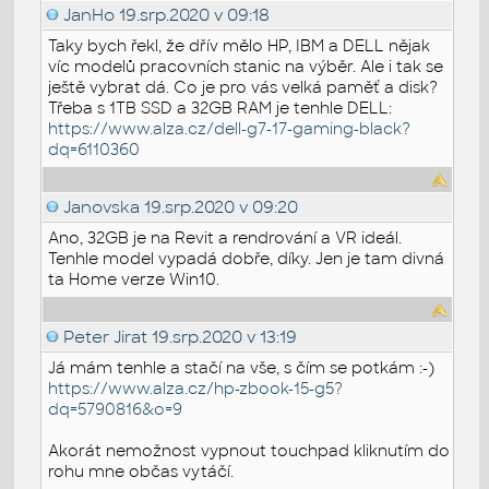
JanHo
19.srp.2020 v 09:18
Taky bych řekl, že dřív mělo HP, IBM a DELL nějak
víc modelů pracovních stanic na výběr. Ale i tak se
ještě vybrat dá. Co je pro vás velká paměť a disk?
Třeba s 1TB SSD a 32GB RAM je tenhle DELL:
https://www.alza.cz/dell-g7-17-gaming-black?
dq=6110360
Janovska
19.srp.2020 v 09:20
Ano, 32GB je na Revit a rendrování a VR ideál.
Tenhle model vypadá dobře, díky. Jen je tam divná
ta Home verze Win10.
Peter Jirat
19.srp.2020 v 13:19
Já mám tenhle a stačí na vše, s čím se potkám :-)
https://www.alza.cz/hp-zbook-15-g5?
dq=5790816&o=9
Akorát nemožnost vypnout touchpad kliknutím do
rohu mne občas vytáčí.