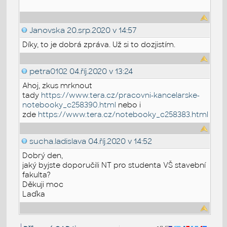
Janovska
20.srp.2020 v 14:57
Díky, to je dobrá zpráva. Už si to dozjistím.
petra0102
04.říj.2020 v 13:24
Ahoj, zkus mrknout
tady
https://www.tera.cz/pracovni-kancelarske-
notebooky_c258390.html
nebo i
zde
https://www.tera.cz/notebooky_c258383.html
sucha.ladislava
04.říj.2020 v 14:52
Dobrý den,
jaký byjste doporučili NT pro studenta VŠ stavební
fakulta?
Děkuji moc
Laďka