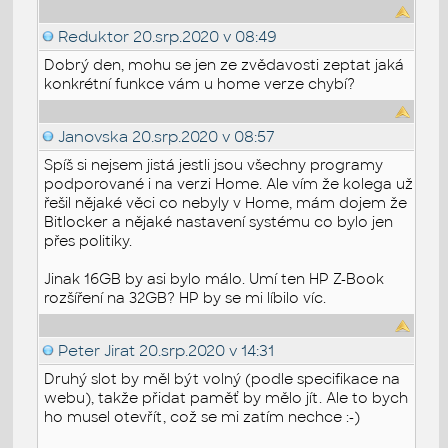
Reduktor
20.srp.2020 v 08:49
Dobrý den, mohu se jen ze zvědavosti zeptat jaká
konkrétní funkce vám u home verze chybí?
Janovska
20.srp.2020 v 08:57
Spíš si nejsem jistá jestli jsou všechny programy
podporované i na verzi Home. Ale vím že kolega už
řešil nějaké věci co nebyly v Home, mám dojem že
Bitlocker a nějaké nastavení systému co bylo jen
přes politiky.
Jinak 16GB by asi bylo málo. Umí ten HP Z-Book
rozšíření na 32GB? HP by se mi líbilo víc.
Peter Jirat
20.srp.2020 v 14:31
Druhý slot by měl být volný (podle specifikace na
webu), takže přidat paměť by mělo jít. Ale to bych
ho musel otevřít, což se mi zatím nechce :-)