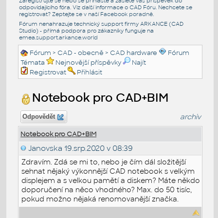
Zaregistrujte se nebo se přihlašte a zašlete váš příspěvek do
odpovídajícího fóra. Viz další informace o
CAD Fóru
. Nechcete se
registrovat? Zeptejte se v naší
Facebook poradně
.
Fórum nenahrazuje technický support firmy ARKANCE (CAD
Studio) - přímá podpora pro zákazníky funguje na
emea.support.arkance.world
Fórum
>
CAD - obecně
>
CAD hardware
Fórum
Témata
Nejnovější příspěvky
Najít
Registrovat
Přihlásit
Notebook pro CAD+BIM
archiv
Odpovědět
Notebook pro CAD+BIM
Janovska
19.srp.2020 v 08:39
Zdravím. Zdá se mi to, nebo je čím dál složitější
sehnat nějaký výkonnější CAD notebook s velkým
displejem a s velkou pamětí a diskem? Máte někdo
doporučení na něco vhodného? Max. do 50 tisíc,
pokud možno nějaká renomovanější značka.