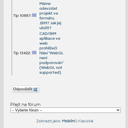
Máme
odevzdat
projekt ve
Tip 10887:
formátu
.BIM? Jak jej
uložit?
CAD/BIM
aplikace ve
web
prohlížeči
Tip 13422:
hlásí "WebGL
není
podporován"
(WebGL not
supported)
Odpovědět
Přejít na fórum
Zobrazit jako:
Mobilní
|
Klasické