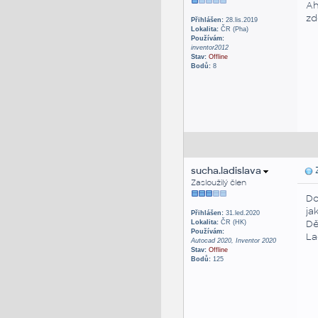
Ah
z
Přihlášen:
28.lis.2019
Lokalita:
ČR (Pha)
Používám:
inventor2012
Stav:
Offline
Bodů:
8
sucha.ladislava
Z
Zasloužilý člen
Do
ja
Přihlášen:
31.led.2020
Dě
Lokalita:
ČR (HK)
Používám:
La
Autocad 2020, Inventor 2020
Stav:
Offline
Bodů:
125