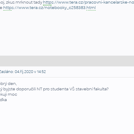
oj, zkus mrknout tady
http
s://www.tera.cz/pracovni-kancelarske-n
de
http
s://www.tera.cz/notebooky_c258383.
html
asláno: 04.říj.2020 v 14:52
brý den,
ký byjste doporučili NT pro studenta VŠ stavební fakulta?
kuji moc
ďka