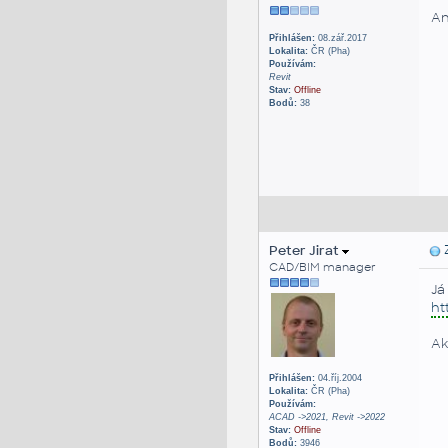
An
Přihlášen:
08.zář.2017
Lokalita:
ČR (Pha)
Používám:
Revit
Stav:
Offline
Bodů:
38
Peter Jirat
Z
CAD/BIM manager
Já
ht
Ak
Přihlášen:
04.říj.2004
Lokalita:
ČR (Pha)
Používám:
ACAD ->2021, Revit ->2022
Stav:
Offline
Bodů:
3946