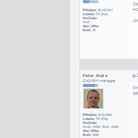
Sp
Ho
Přihlášen:
08.zář.2017
Lokalita:
ČR (Pha)
Používám:
Ji
Revit
Stav:
Offline
Bodů:
38
Peter Jirat
Z
CAD/BIM manager
Dr
za
Přihlášen:
04.říj.2004
Lokalita:
ČR (Pha)
Používám:
ACAD ->2021, Revit ->2022
Stav:
Offline
Bodů:
3946