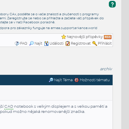
?
e oboru CAx, podělte se o vaše znalosti a zkušenosti s programy
emi. Zaregistrujte se nebo se přihlašte a zašlete váš příspěvek do
tejte se v naší
Facebook poradně
.
dpora pro zákazníky funguje na
emea.support.arkance.world
Nejnovější příspěvky
FAQ
Najít
Události
Registrovat
Přihlásit
archiv
Najít Téma
Možnosti tématu
jší
CAD
notebook s velkým displejem a s velkou pamětí a
, pokud možno nějaká renomovanější značka.