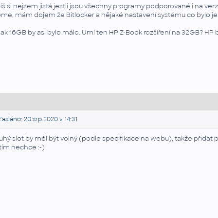
íš si nejsem jistá jestli jsou všechny programy podporované i na verz
me, mám dojem že Bitlocker a nějaké nastavení systému co bylo jen 
nak 16GB by asi bylo málo. Umí ten HP Z-Book rozšíření na 32GB? HP by 
asláno: 20.srp.2020 v 14:31
uhý slot by měl být volný (podle specifikace na webu), takže přidat p
tím nechce :-)