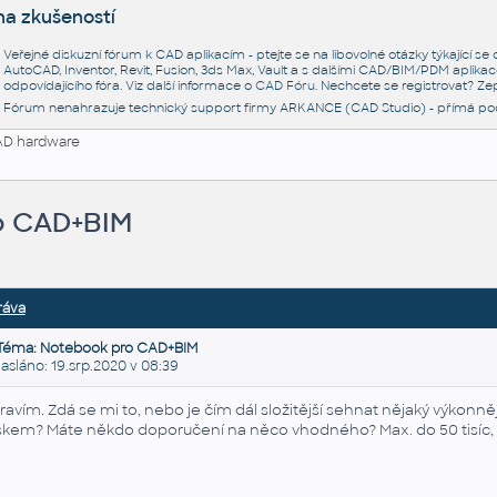
na zkušeností
Veřejné diskuzní fórum k CAD aplikacím - ptejte se na libovolné otázky týkající s
AutoCAD, Inventor, Revit, Fusion, 3ds Max, Vault a s dalšími CAD/BIM/PDM aplikac
odpovídajícího fóra. Viz další informace o
CAD Fóru
. Nechcete se registrovat? Zep
Fórum nenahrazuje technický support firmy ARKANCE (CAD Studio) - přímá po
D hardware
o CAD+BIM
ráva
Téma: Notebook pro CAD+BIM
láno: 19.srp.2020 v 08:39
ravím. Zdá se mi to, nebo je čím dál složitější sehnat nějaký výkonně
skem? Máte někdo doporučení na něco vhodného? Max. do 50 tisíc