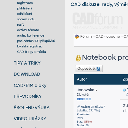
registrace
CAD diskuze, rady, výmě
přihlášení
odhlášení
správa účtu
najít
aktivní témata
archiv konference
Fórum
>
CAD - obecně
>
CA
posledních 100 příspěvků
lokality registrací
CAD blogy a média
Notebook pr
TIPY A TRIKY
Odpovědět
DOWNLOAD
Autor
Zp
CAD/BIM bloky
Janovska
Zas
Diskutér
PŘEVODNÍKY
Zd
ŠKOLENÍ/VÝUKA
Přihlášen:
08.zář.2017
di
Lokalita:
ČR (Pha)
Používám:
VIDEO UKÁZKY
Revit
Stav:
Offline
Bodů:
38