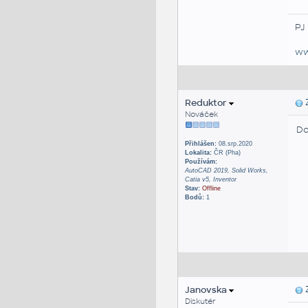
PJ
ww
Reduktor
Z
Nováček
Do
Přihlášen:
08.srp.2020
Lokalita:
ČR (Pha)
Používám:
AutoCAD 2019, Solid Works,
Catia v5, Inventor
Stav:
Offline
Bodů:
1
Janovska
Z
Diskutér