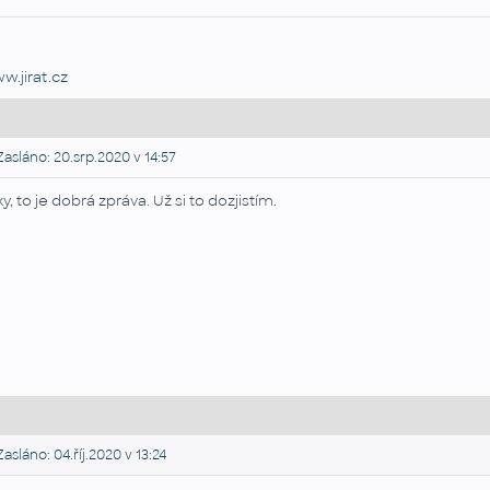
w.jirat.cz
asláno: 20.srp.2020 v 14:57
ky, to je dobrá zpráva. Už si to dozjistím.
asláno: 04.říj.2020 v 13:24