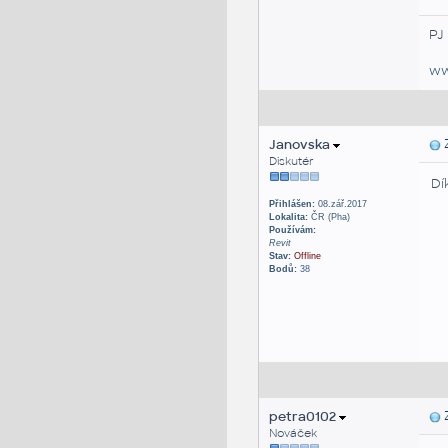
PJ
ww
Janovska
Z
Diskutér
Dí
Přihlášen:
08.zář.2017
Lokalita:
ČR (Pha)
Používám:
Revit
Stav:
Offline
Bodů:
38
petra0102
Z
Nováček