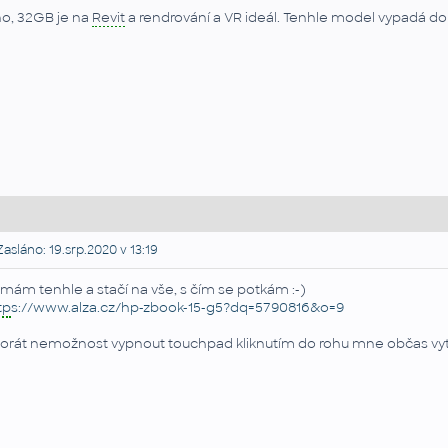
o, 32GB je na
Revit
a rendrování a VR ideál. Tenhle model vypadá dob
asláno: 19.srp.2020 v 13:19
 mám tenhle a stačí na vše, s čím se potkám :-)
tp
s://www.alza.cz/hp-zbook-15-g5?dq=5790816&o=9
orát nemožnost vypnout touchpad kliknutím do rohu mne občas vyt