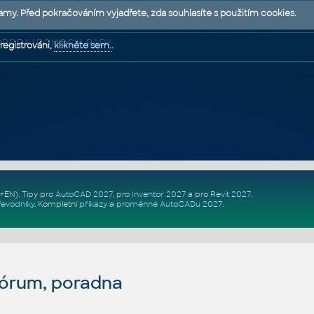
lamy. Před pokračováním vyjadřete, zda souhlasíte s použitím cookies.
 PODPORA | POMOC A RADY
registrováni,
klikněte sem.
.
Z+EN)
. Tipy pro
AutoCAD 2027
, pro
Inventor 2027
a pro
Revit 2027
.
řevodníky
.
Kompletní
příkazy
a
proměnné AutoCADu 2027
.
fórum, poradna