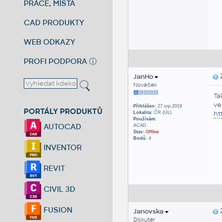
PRÁCE, MÍSTA
CAD PRODUKTY
WEB ODKAZY
PROFI PODPORA
ⓘ
JanHo
Z
Nováček
Ta
ve
Přihlášen:
27.srp.2019
PORTÁLY PRODUKTŮ
ht
Lokalita:
ČR (ÚL)
Používám:
AUTOCAD
ACAD
Stav:
Offline
Bodů:
4
INVENTOR
REVIT
CIVIL 3D
FUSION
Janovska
Z
Diskutér