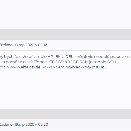
asláno: 19.srp.2020 v 09:18
ky bych řekl, že dřív mělo HP, IBM a DELL nějak víc modelů pracovních s
lká paměť a disk? Třeba s 1TB SSD a 32GB RAM je tenhle DELL:
tp
s://www.alza.cz/dell-g7-17-gaming-black?dq=6110360
asláno: 19.srp.2020 v 09:20