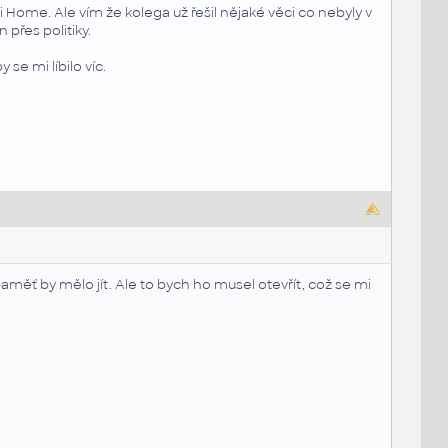
i Home. Ale vím že kolega už řešil nějaké věci co nebyly v
přes politiky.
se mi líbilo víc.
aměť by mělo jít. Ale to bych ho musel otevřít, což se mi