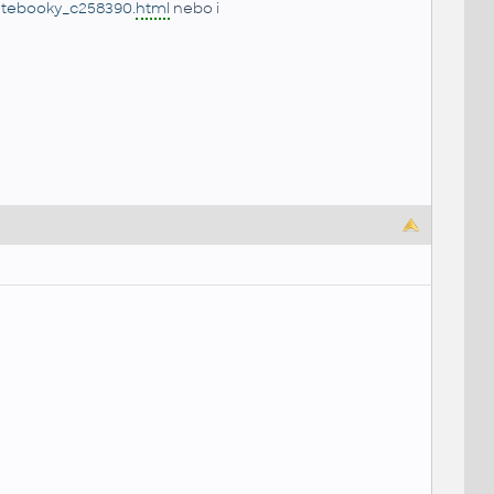
otebooky_c258390.
html
nebo i