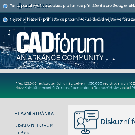
Tento portál využívá cookies pro funkce přihlášení a pro Google rek
CAD FÓRUM - TIPY A TRIKY | UTILITY | DISKUZE | BLOKY |
Nejste přihlášeni - přihlaste se prosím. Pokud dosud nejste ve fóru za
Přes 123.000 registrovaných u nás, celkem
1.130.000
registrovaných (C
Nový
Kalkulátor nosníků
,
Spirograf generátor
a
Regresní křivky
v sekci
P
HLAVNÍ STRÁNKA
Diskuzní 
DISKUZNÍ FÓRUM
pokyny