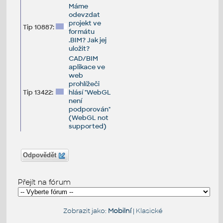
Máme
odevzdat
projekt ve
Tip 10887:
formátu
.BIM? Jak jej
uložit?
CAD/BIM
aplikace ve
web
prohlížeči
Tip 13422:
hlásí "WebGL
není
podporován"
(WebGL not
supported)
Odpovědět
Přejít na fórum
Zobrazit jako:
Mobilní
|
Klasické