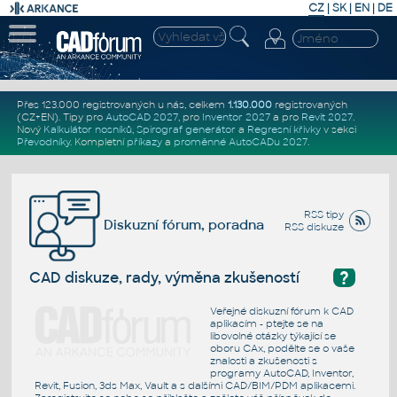
CZ
|
SK
|
EN
|
DE
Přes 123.000 registrovaných u nás, celkem
1.130.000
registrovaných
(CZ+EN)
. Tipy pro
AutoCAD 2027
, pro
Inventor 2027
a pro
Revit 2027
.
Nový
Kalkulátor nosníků
,
Spirograf generátor
a
Regresní křivky
v sekci
Převodníky
.
Kompletní
příkazy
a
proměnné AutoCADu 2027
.
RSS tipy
Diskuzní fórum, poradna
RSS diskuze
?
CAD diskuze, rady, výměna zkušeností
Veřejné diskuzní fórum k CAD
aplikacím - ptejte se na
libovolné otázky týkající se
oboru CAx, podělte se o vaše
znalosti a zkušenosti s
programy AutoCAD, Inventor,
Revit, Fusion, 3ds Max, Vault a s dalšími CAD/BIM/PDM aplikacemi.