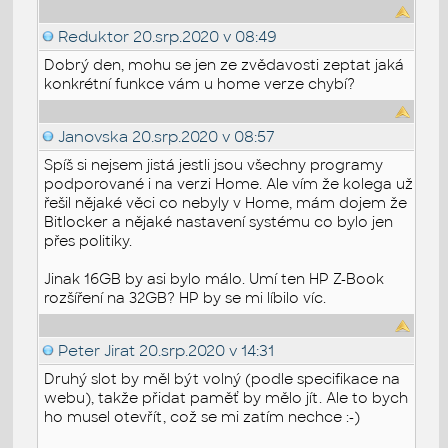
Reduktor
20.srp.2020 v 08:49
Dobrý den, mohu se jen ze zvědavosti zeptat jaká
konkrétní funkce vám u home verze chybí?
Janovska
20.srp.2020 v 08:57
Spíš si nejsem jistá jestli jsou všechny programy
podporované i na verzi Home. Ale vím že kolega už
řešil nějaké věci co nebyly v Home, mám dojem že
Bitlocker a nějaké nastavení systému co bylo jen
přes politiky.
Jinak 16GB by asi bylo málo. Umí ten HP Z-Book
rozšíření na 32GB? HP by se mi líbilo víc.
Peter Jirat
20.srp.2020 v 14:31
Druhý slot by měl být volný (podle specifikace na
webu), takže přidat paměť by mělo jít. Ale to bych
ho musel otevřít, což se mi zatím nechce :-)