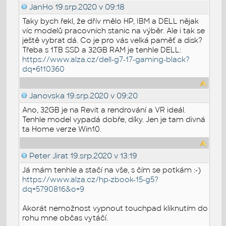
JanHo
19.srp.2020 v 09:18
Taky bych řekl, že dřív mělo HP, IBM a DELL nějak
víc modelů pracovních stanic na výběr. Ale i tak se
ještě vybrat dá. Co je pro vás velká paměť a disk?
Třeba s 1TB SSD a 32GB RAM je tenhle DELL:
https://www.alza.cz/dell-g7-17-gaming-black?
dq=6110360
Janovska
19.srp.2020 v 09:20
Ano, 32GB je na Revit a rendrování a VR ideál.
Tenhle model vypadá dobře, díky. Jen je tam divná
ta Home verze Win10.
Peter Jirat
19.srp.2020 v 13:19
Já mám tenhle a stačí na vše, s čím se potkám :-)
https://www.alza.cz/hp-zbook-15-g5?
dq=5790816&o=9
Akorát nemožnost vypnout touchpad kliknutím do
rohu mne občas vytáčí.