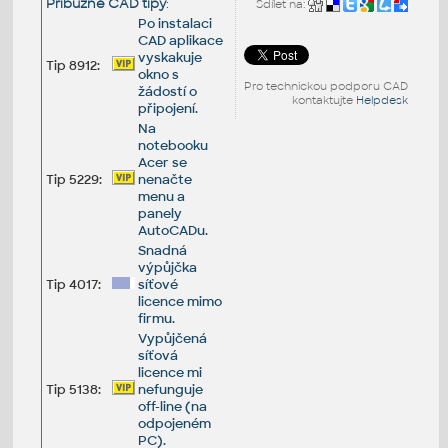
Příbuzné CAD tipy
:
Sdílet na:
Po instalaci
CAD aplikace
vyskakuje
Tip 8912:
okno s
Pro technickou podporu CAD
žádostí o
kontaktujte
Helpdesk
připojení.
Na
notebooku
Acer se
Tip 5229:
nenačte
menu a
panely
AutoCADu.
Snadná
výpůjčka
Tip 4017:
síťové
licence mimo
firmu.
Vypůjčená
síťová
licence mi
Tip 5138:
nefunguje
off-line (na
odpojeném
PC).