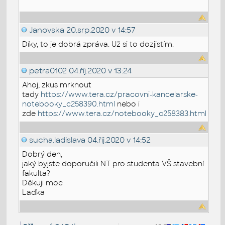
Janovska
20.srp.2020 v 14:57
Díky, to je dobrá zpráva. Už si to dozjistím.
petra0102
04.říj.2020 v 13:24
Ahoj, zkus mrknout
tady
https://www.tera.cz/pracovni-kancelarske-
notebooky_c258390.html
nebo i
zde
https://www.tera.cz/notebooky_c258383.html
sucha.ladislava
04.říj.2020 v 14:52
Dobrý den,
jaký byjste doporučili NT pro studenta VŠ stavební
fakulta?
Děkuji moc
Laďka