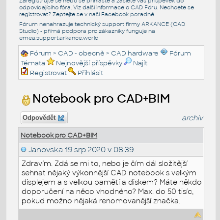
Zaregistrujte se nebo se přihlašte a zašlete váš příspěvek do
odpovídajícího fóra. Viz další informace o
CAD Fóru
. Nechcete se
registrovat? Zeptejte se v naší
Facebook poradně
.
Fórum nenahrazuje technický support firmy ARKANCE (CAD
Studio) - přímá podpora pro zákazníky funguje na
emea.support.arkance.world
Fórum
>
CAD - obecně
>
CAD hardware
Fórum
Témata
Nejnovější příspěvky
Najít
Registrovat
Přihlásit
Notebook pro CAD+BIM
archiv
Odpovědět
Notebook pro CAD+BIM
Janovska
19.srp.2020 v 08:39
Zdravím. Zdá se mi to, nebo je čím dál složitější
sehnat nějaký výkonnější CAD notebook s velkým
displejem a s velkou pamětí a diskem? Máte někdo
doporučení na něco vhodného? Max. do 50 tisíc,
pokud možno nějaká renomovanější značka.