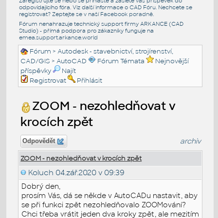
Zaregistrujte se nebo se přihlašte a zašlete váš příspěvek do
odpovídajícího fóra. Viz další informace o
CAD Fóru
. Nechcete se
registrovat? Zeptejte se v naší
Facebook poradně
.
Fórum nenahrazuje technický support firmy ARKANCE (CAD
Studio) - přímá podpora pro zákazníky funguje na
emea.support.arkance.world
Fórum
>
Autodesk - stavebnictví, strojírenství,
CAD/GIS
>
AutoCAD
Fórum Témata
Nejnovější
příspěvky
Najít
Registrovat
Přihlásit
ZOOM - nezohledňovat v
krocích zpět
archiv
Odpovědět
ZOOM - nezohledňovat v krocích zpět
Koluch
04.zář.2020 v 09:39
Dobrý den,
prosím Vás, dá se někde v AutoCADu nastavit, aby
se při funkci zpět nezohledňovalo ZOOMování?
Chci třeba vrátit jeden dva kroky zpět, ale mezitím