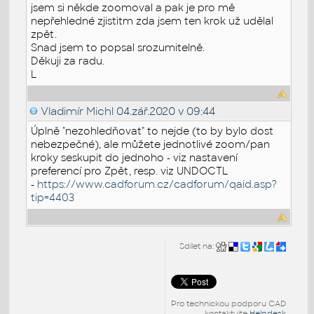
jsem si někde zoomoval a pak je pro mě
nepřehledné zjistitm zda jsem ten krok už udělal
zpět.
Snad jsem to popsal srozumitelně.
Děkuji za radu.
L
Vladimír Michl
04.zář.2020 v 09:44
Úplně "nezohledňovat" to nejde (to by bylo dost
nebezpečné), ale můžete jednotlivé zoom/pan
kroky seskupit do jednoho - viz nastavení
preferencí pro Zpět, resp. viz UNDOCTL
-
https://www.cadforum.cz/cadforum/qaid.asp?
tip=4403
Sdílet na:
Pro technickou podporu CAD
kontaktujte
Helpdesk