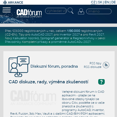
CZ
|
SK
|
EN
|
DE
Přes 123.000 registrovaných u nás, celkem
1.130.000
registrovaných
(CZ+EN)
. Tipy pro
AutoCAD 2027
, pro
Inventor 2027
a pro
Revit 2027
.
Nový
Kalkulátor nosníků
,
Spirograf generátor
a
Regresní křivky
v sekci
Převodníky
.
Kompletní
příkazy
a
proměnné AutoCADu 2027
.
RSS tipy
Diskuzní fórum, poradna
RSS diskuze
?
CAD diskuze, rady, výměna zkušeností
Veřejné diskuzní fórum k CAD
aplikacím - ptejte se na
libovolné otázky týkající se
oboru CAx, podělte se o vaše
znalosti a zkušenosti s
programy AutoCAD, Inventor,
Revit, Fusion, 3ds Max, Vault a s dalšími CAD/BIM/PDM aplikacemi.