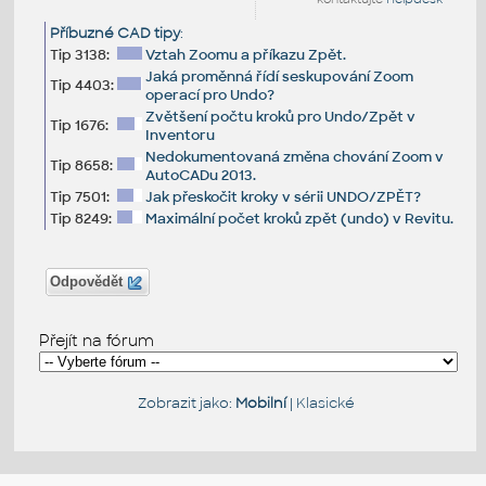
Příbuzné CAD tipy
:
Tip 3138:
Vztah Zoomu a příkazu Zpět.
Jaká proměnná řídí seskupování Zoom
Tip 4403:
operací pro Undo?
Zvětšení počtu kroků pro Undo/Zpět v
Tip 1676:
Inventoru
Nedokumentovaná změna chování Zoom v
Tip 8658:
AutoCADu 2013.
Tip 7501:
Jak přeskočit kroky v sérii UNDO/ZPĚT?
Tip 8249:
Maximální počet kroků zpět (undo) v Revitu.
Odpovědět
Přejít na fórum
Zobrazit jako:
Mobilní
|
Klasické